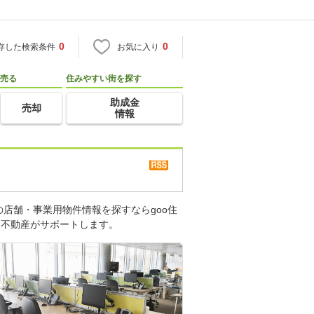
0
0
存した検索条件
お気に入り
売る
住みやすい街を探す
助成金
売却
情報
店舗・事業用物件情報を探すならgoo住
・不動産がサポートします。