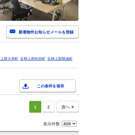
柄上郡大井町
足柄上郡松田町
足柄上郡開成町
この条件を保存
1
2
次へ
表示件数