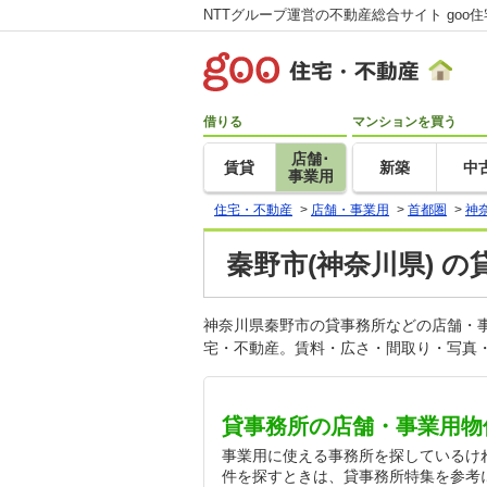
NTTグループ運営の不動産総合サイト goo
借りる
マンションを買う
店舗･
賃貸
新築
中
事業用
住宅・不動産
>
店舗・事業用
>
首都圏
>
神
秦野市(神奈川県) の
神奈川県秦野市の貸事務所などの店舗・
宅・不動産。賃料・広さ・間取り・写真・
貸事務所の店舗・事業用物
事業用に使える事務所を探しているけ
件を探すときは、貸事務所特集を参考