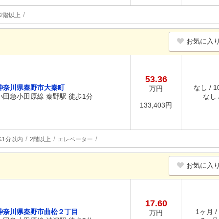
2階以上
お気に入
53.36
神奈川県秦野市大秦町
なし / 
万円
小田急小田原線 秦野駅 徒歩1分
なし /
133,403円
歩1分以内
2階以上
エレベーター
お気に入
17.60
神奈川県秦野市曲松２丁目
1ヶ月 /
万円