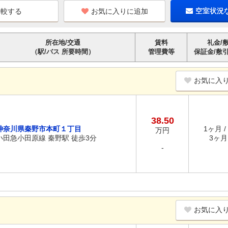
お気に入りに追加
空室状況
所在地/交通
賃料
礼金/
（駅/バス 所要時間）
管理費等
保証金/敷
お気に入
38.50
神奈川県秦野市本町１丁目
1ヶ月 /
万円
小田急小田原線 秦野駅 徒歩3分
3ヶ月 
-
お気に入