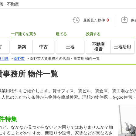
住宅・不動産
0
最近見た物件
保
一戸建てを買う
建てる
投資する
不動産
古
新築
中古
土地
土地活用
投資
奈川県
>
秦野市
>
秦野市の貸事務所の店舗・事業用 物件一覧
貸事務所 物件一覧
事業用物件をご紹介します。貸オフィス、貸ビル、貸倉庫、貸工場などの
人気のこだわり条件から物件を簡単検索。理想の物件探しをgoo住宅
件特集
れど、なかなか見つからないとお困りではありませんか？物
にすることがおすすめ。間取りや設備、家賃などが異なるさ