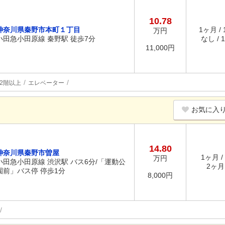
10.78
神奈川県秦野市本町１丁目
1ヶ月 /
万円
小田急小田原線 秦野駅 徒歩7分
なし / 
11,000円
2階以上
エレベーター
お気に入
14.80
神奈川県秦野市曽屋
1ヶ月 /
万円
小田急小田原線 渋沢駅 バス6分/「運動公
2ヶ月 
園前」バス停 停歩1分
8,000円