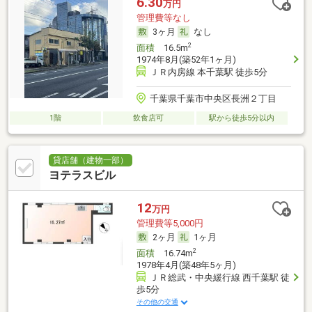
6.30
万円
管理費等なし
3ヶ月
なし
2
面積
16.5m
1974年8月(築52年1ヶ月)
ＪＲ内房線 本千葉駅 徒歩5分
千葉県千葉市中央区長洲２丁目
1階
飲食店可
駅から徒歩5分以内
貸店舗（建物一部）
ヨテラスビル
12
万円
管理費等5,000円
2ヶ月
1ヶ月
2
面積
16.74m
1978年4月(築48年5ヶ月)
ＪＲ総武・中央緩行線 西千葉駅 徒
歩5分
その他の交通