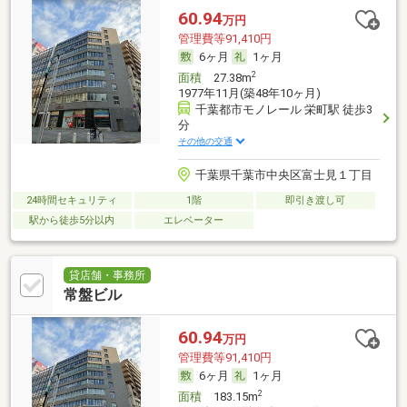
60.94
万円
管理費等91,410円
6ヶ月
1ヶ月
2
面積
27.38m
1977年11月(築48年10ヶ月)
千葉都市モノレール 栄町駅 徒歩3
分
その他の交通
千葉県千葉市中央区富士見１丁目
24時間セキュリティ
1階
即引き渡し可
駅から徒歩5分以内
エレベーター
貸店舗・事務所
常盤ビル
60.94
万円
管理費等91,410円
6ヶ月
1ヶ月
2
面積
183.15m