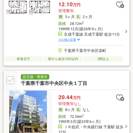
12.10
万円
管理費等-
3ヶ月
2ヶ月
2
面積
28.12m
1999年12月(築26年9ヶ月)
京成千葉線 京成千葉駅 徒歩11分
その他の交通
千葉県千葉市中央区栄町
飲食店可
駅から徒歩10分以内
2階以上
貸店舗・事務所
千葉県千葉市中央区中央１丁目
20.44
万円
管理費等なし
8ヶ月
なし
2
面積
72.26m
1993年3月(築33年6ヶ月)
ＪＲ総武・中央緩行線 千葉駅 徒歩
12分