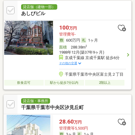
貸店舗（建物一部）
あしびビル
100
万円
管理費等-
600万円
1ヶ月
2
面積
288.38m
1988年12月(築37年9ヶ月)
京成千葉線 京成千葉駅 徒歩6分
その他の交通
千葉県千葉市中央区富士見２丁目
飲食店可
駅から徒歩7分以内
2階以上
貸店舗・事務所
千葉県千葉市中央区汐見丘町
28.60
万円
管理費等5,500円
3ヶ月
1ヶ月