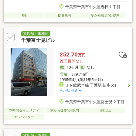
千葉県千葉市中央区春日１丁目
1階
飲食店可
駅から徒歩5分以内
貸店舗・事務所
千葉富士見ビル
252.70
万円
管理費等なし
10ヶ月
なし
2
面積
379.71m
1995年4月(築31年5ヶ月)
ＪＲ総武本線 千葉駅 徒歩5分
その他の交通
千葉県千葉市中央区富士見２丁目
24時間セキュリティ
駅から徒歩5分以内
2階以上
エレベーター
貸店舗・事務所