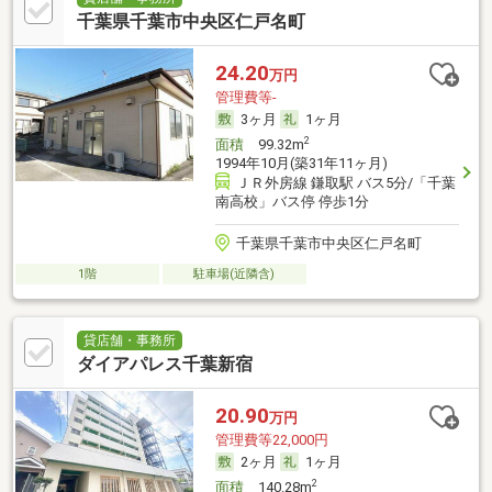
千葉県千葉市中央区仁戸名町
24.20
万円
管理費等-
3ヶ月
1ヶ月
2
面積
99.32m
1994年10月(築31年11ヶ月)
ＪＲ外房線 鎌取駅 バス5分/「千葉
南高校」バス停 停歩1分
千葉県千葉市中央区仁戸名町
1階
駐車場(近隣含)
貸店舗・事務所
ダイアパレス千葉新宿
20.90
万円
管理費等22,000円
2ヶ月
1ヶ月
2
面積
140.28m