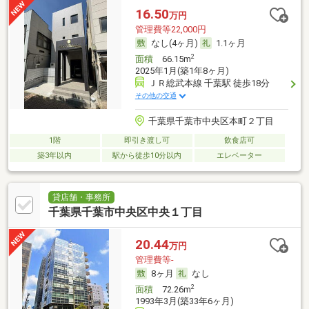
16.50
万円
管理費等22,000円
なし(4ヶ月)
1.1ヶ月
2
面積
66.15m
2025年1月(築1年8ヶ月)
ＪＲ総武本線 千葉駅 徒歩18分
その他の交通
千葉県千葉市中央区本町２丁目
1階
即引き渡し可
飲食店可
築3年以内
駅から徒歩10分以内
エレベーター
貸店舗・事務所
千葉県千葉市中央区中央１丁目
20.44
万円
管理費等-
8ヶ月
なし
2
面積
72.26m
1993年3月(築33年6ヶ月)