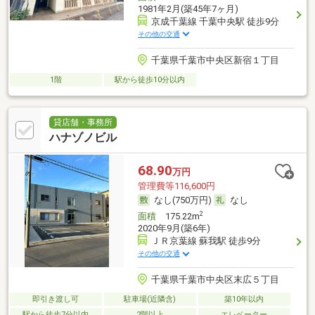
1981年2月(築45年7ヶ月)
京成千葉線 千葉中央駅 徒歩9分
その他の交通
千葉県千葉市中央区新宿１丁目
1階
駅から徒歩10分以内
貸店舗・事務所
ハナゾノビル
68.90
万円
管理費等116,600円
なし(750万円)
なし
2
面積
175.22m
2020年9月(築6年)
ＪＲ京葉線 蘇我駅 徒歩9分
その他の交通
千葉県千葉市中央区末広５丁目
即引き渡し可
駐車場(近隣含)
築10年以内
駅から徒歩7分以内
2階以上
エレベーター