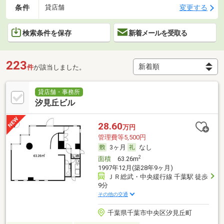
条件
変更する
貸店舗
検索条件を保存
新着メールを受取る
223
件
が該当しました。
貸店舗・事務所
汐見丘ビル
28.60
万円
管理費等5,500円
3ヶ月
なし
2
面積
63.26m
1997年12月(築28年9ヶ月)
ＪＲ総武・中央緩行線 千葉駅 徒歩
9分
その他の交通
千葉県千葉市中央区汐見丘町