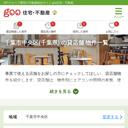
NTTグループ運営の不動産総合サイト goo住宅・不動産
1
0
0
0
最近検索した条件
最近見た物件
保存した条件
お気に入り
千葉市中央区(千葉県) の貸店舗 物件一覧
事業で使える店舗をお探しの方にチェックしてほしい、貸店舗物
件を紹介します。貸店舗は、物件別にエアコンや照明の有無、使
える用途などが異なります。物件の間取りやすでにある設備を確
続きを見る
認したうえで、内見を申し込むことがおすすめです。店舗の家賃
は間取りや立地によって異なるので、物件別の特徴を見ておきま
しょう。
地域
変更する
千葉市中央区