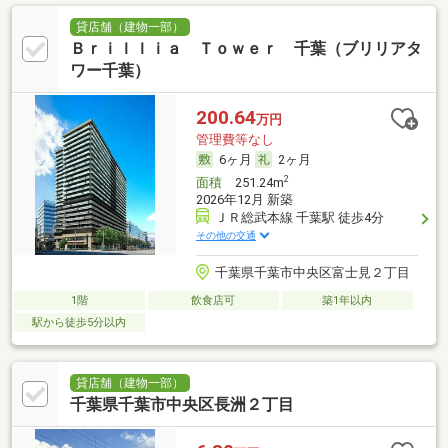
貸店舗（建物一部）
Ｂｒｉｌｌｉａ Ｔｏｗｅｒ 千葉（ブリリアタ
ワー千葉）
200.64
万円
管理費等なし
6ヶ月
2ヶ月
2
面積
251.24m
2026年12月 新築
ＪＲ総武本線 千葉駅 徒歩4分
その他の交通
千葉県千葉市中央区富士見２丁目
1階
飲食店可
築1年以内
駅から徒歩5分以内
貸店舗（建物一部）
千葉県千葉市中央区長洲２丁目