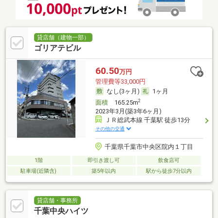
貸店舗（建物一部）
ゴリアテビル
60.50
万円
管理費等33,000円
なし(3ヶ月)
1ヶ月
2
面積
165.25m
2023年3月(築3年6ヶ月)
ＪＲ総武本線 千葉駅 徒歩13分
その他の交通
千葉県千葉市中央区院内１丁目
1階
即引き渡し可
飲食店可
駐車場(近隣含)
築5年以内
駅から徒歩7分以内
貸店舗・事務所
千葉中央ハイツ