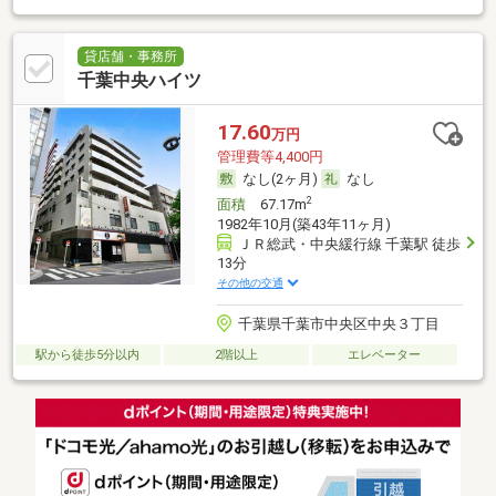
貸店舗・事務所
千葉中央ハイツ
17.60
万円
管理費等4,400円
なし(2ヶ月)
なし
2
面積
67.17m
1982年10月(築43年11ヶ月)
ＪＲ総武・中央緩行線 千葉駅 徒歩
13分
その他の交通
千葉県千葉市中央区中央３丁目
駅から徒歩5分以内
2階以上
エレベーター