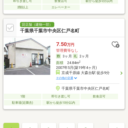
即引き渡し可
飲食店可
駅から徒歩5分以内
2階以上
エレベーター
貸店舗（建物一部）
千葉県千葉市中央区仁戸名町
7.50
万円
管理費等なし
3ヶ月
2ヶ月
2
面積
24.84m
2007年5月(築19年4ヶ月)
京成千原線 大森台駅 徒歩9分
その他の交通
千葉県千葉市中央区仁戸名町
1階
即引き渡し可
飲食店可
駐車場(近隣含)
駅から徒歩10分以内