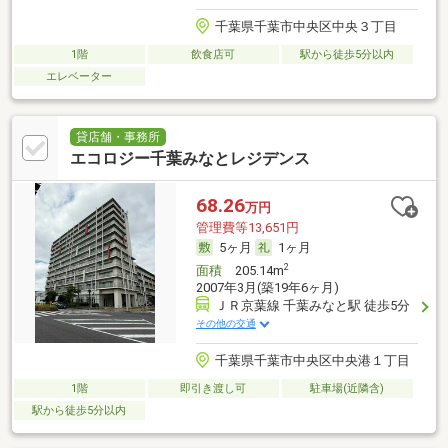
千葉県千葉市中央区中央３丁目
1階
飲食店可
駅から徒歩5分以内
エレベーター
貸店舗・事務所
エコロジー千葉みなとレジデンス
68.26
万円
管理費等13,651円
5ヶ月
1ヶ月
2
面積
205.14m
2007年3月(築19年6ヶ月)
ＪＲ京葉線 千葉みなと駅 徒歩5分
その他の交通
千葉県千葉市中央区中央港１丁目
1階
即引き渡し可
駐車場(近隣含)
駅から徒歩5分以内