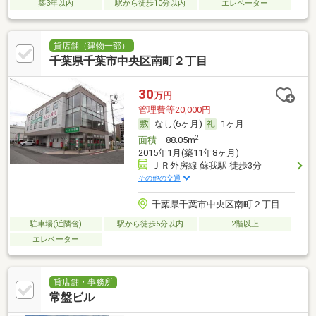
築3年以内
駅から徒歩10分以内
エレベーター
貸店舗（建物一部）
千葉県千葉市中央区南町２丁目
30
万円
管理費等20,000円
なし(6ヶ月)
1ヶ月
2
面積
88.05m
2015年1月(築11年8ヶ月)
ＪＲ外房線 蘇我駅 徒歩3分
その他の交通
千葉県千葉市中央区南町２丁目
駐車場(近隣含)
駅から徒歩5分以内
2階以上
エレベーター
貸店舗・事務所
常盤ビル