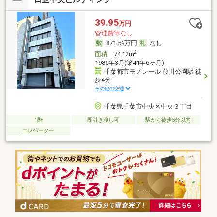
39.95
万円
管理費等なし
871.59万円
なし
2
面積
74.12m
1985年3月(築41年6ヶ月)
千葉都市モノレール 葭川公園駅 徒
歩4分
その他の交通
千葉県千葉市中央区中央３丁目
1階
即引き渡し可
駅から徒歩5分以内
エレベーター