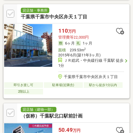
貸店舗・事務所
千葉県千葉市中央区弁天１丁目
110
万円
管理費等22,000円
6ヶ月
1ヶ月
2
面積
239.53m
2015年6月(築11年3ヶ月)
ＪＲ総武・中央緩行線 千葉駅 徒歩
1分
千葉県千葉市中央区弁天１丁目
即引き渡し可
駐車場(近隣含)
駅から徒歩1分以内
2階以上
貸店舗（建物一部）
（仮称）千葉駅北口駅前計画
50.49
万円