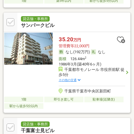
1階
築5年以内
駅から徒歩5分以内
貸店舗・事務所
サンパークビル
35.20
万円
管理費等22,000円
なし(192万円)
なし
2
面積
126.44m
1986年3月(築40年6ヶ月)
千葉都市モノレール 市役所前駅 徒
歩5分
その他の交通
千葉県千葉市中央区新田町
1階
即引き渡し可
駐車場(近隣含)
駅から徒歩5分以内
貸店舗・事務所
千葉富士見ビル