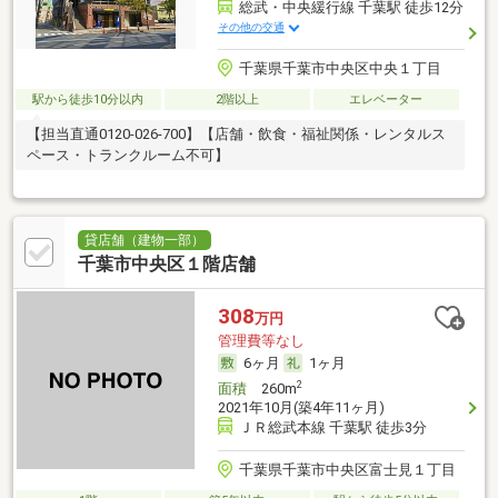
総武・中央緩行線 千葉駅 徒歩12分
その他の交通
千葉県千葉市中央区中央１丁目
駅から徒歩10分以内
2階以上
エレベーター
【担当直通0120-026-700】【店舗・飲食・福祉関係・レンタルス
ペース・トランクルーム不可】
貸店舗（建物一部）
千葉市中央区１階店舗
308
万円
管理費等なし
6ヶ月
1ヶ月
2
面積
260m
2021年10月(築4年11ヶ月)
ＪＲ総武本線 千葉駅 徒歩3分
千葉県千葉市中央区富士見１丁目