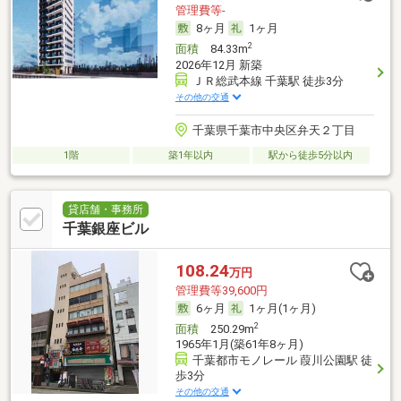
管理費等-
8ヶ月
1ヶ月
2
面積
84.33m
2026年12月 新築
ＪＲ総武本線 千葉駅 徒歩3分
その他の交通
千葉県千葉市中央区弁天２丁目
1階
築1年以内
駅から徒歩5分以内
貸店舗・事務所
千葉銀座ビル
108.24
万円
管理費等39,600円
6ヶ月
1ヶ月(1ヶ月)
2
面積
250.29m
1965年1月(築61年8ヶ月)
千葉都市モノレール 葭川公園駅 徒
歩3分
その他の交通