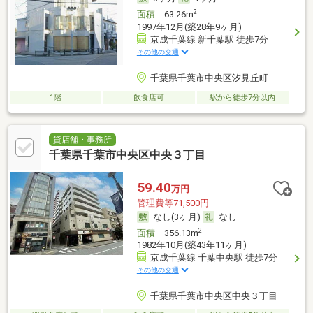
2
面積
63.26m
1997年12月(築28年9ヶ月)
京成千葉線 新千葉駅 徒歩7分
その他の交通
千葉県千葉市中央区汐見丘町
1階
飲食店可
駅から徒歩7分以内
貸店舗・事務所
千葉県千葉市中央区中央３丁目
59.40
万円
管理費等71,500円
なし(3ヶ月)
なし
2
面積
356.13m
1982年10月(築43年11ヶ月)
京成千葉線 千葉中央駅 徒歩7分
その他の交通
千葉県千葉市中央区中央３丁目