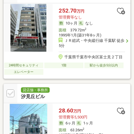
252.70
万円
管理費等なし
10ヶ月
なし
2
面積
379.72m
1995年1月(築31年8ヶ月)
ＪＲ総武・中央緩行線 千葉駅 徒歩
5分
千葉県千葉市中央区富士見２丁目
24時間セキュリティ
1階
駅から徒歩5分以内
エレベーター
貸店舗・事務所
汐見丘ビル
28.60
万円
管理費等5,500円
6ヶ月
1ヶ月
2
面積
63.26m