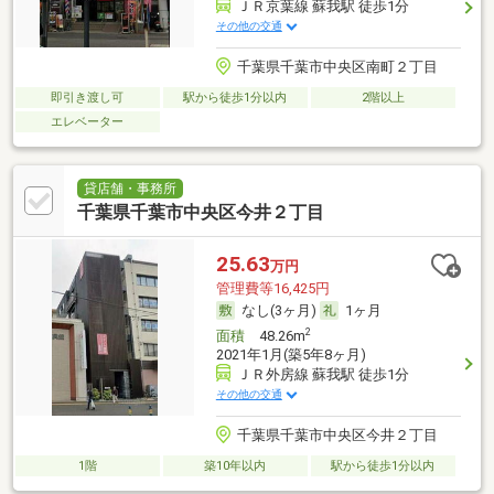
ＪＲ京葉線 蘇我駅 徒歩1分
その他の交通
千葉県千葉市中央区南町２丁目
即引き渡し可
駅から徒歩1分以内
2階以上
エレベーター
貸店舗・事務所
千葉県千葉市中央区今井２丁目
25.63
万円
管理費等16,425円
なし(3ヶ月)
1ヶ月
2
面積
48.26m
2021年1月(築5年8ヶ月)
ＪＲ外房線 蘇我駅 徒歩1分
その他の交通
千葉県千葉市中央区今井２丁目
1階
築10年以内
駅から徒歩1分以内