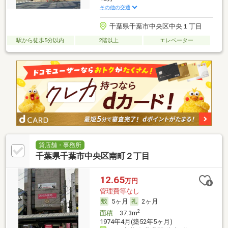
その他の交通
千葉県千葉市中央区中央１丁目
駅から徒歩5分以内
2階以上
エレベーター
貸店舗・事務所
千葉県千葉市中央区南町２丁目
12.65
万円
管理費等なし
5ヶ月
2ヶ月
2
面積
37.3m
1974年4月(築52年5ヶ月)