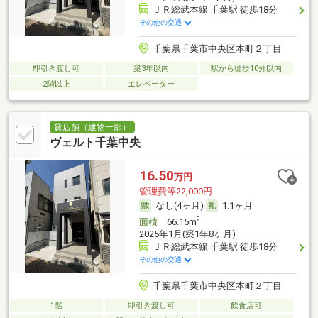
ＪＲ総武本線 千葉駅 徒歩18分
その他の交通
千葉県千葉市中央区本町２丁目
即引き渡し可
築3年以内
駅から徒歩10分以内
2階以上
エレベーター
貸店舗（建物一部）
ヴェルト千葉中央
16.50
万円
管理費等22,000円
なし(4ヶ月)
1.1ヶ月
2
面積
66.15m
2025年1月(築1年8ヶ月)
ＪＲ総武本線 千葉駅 徒歩18分
その他の交通
千葉県千葉市中央区本町２丁目
1階
即引き渡し可
飲食店可