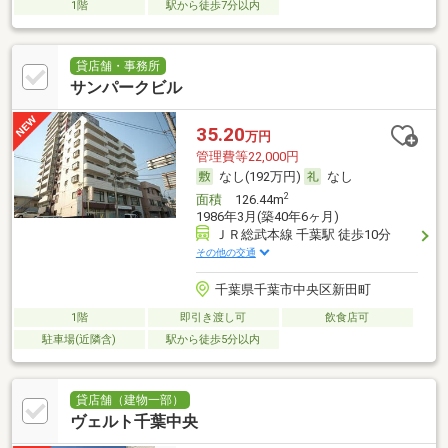
1階
駅から徒歩7分以内
貸店舗・事務所
サンパークビル
35.20
万円
管理費等22,000円
なし(192万円)
なし
2
面積
126.44m
1986年3月(築40年6ヶ月)
ＪＲ総武本線 千葉駅 徒歩10分
その他の交通
千葉県千葉市中央区新田町
1階
即引き渡し可
飲食店可
駐車場(近隣含)
駅から徒歩5分以内
貸店舗（建物一部）
ヴェルト千葉中央