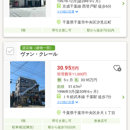
1997年12月(築28年9ヶ月)
京成千葉線 西登戸駅 徒歩6分
その他の交通
千葉県千葉市中央区汐見丘町
1階
即引き渡し可
駅から徒歩7分以内
貸店舗（建物一部）
ヴァン・クレール
30.95
万円
管理費等11,000円
5ヶ月
30.95万円
2
面積
51.67m
1996年3月(築30年6ヶ月)
ＪＲ総武本線 千葉駅 徒歩7分
その他の交通
千葉県千葉市中央区弁天１丁目
1階
即引き渡し可
飲食店可
駐車場(近隣含)
駅から徒歩7分以内