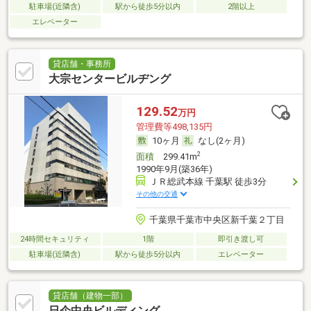
駐車場(近隣含)
駅から徒歩5分以内
2階以上
エレベーター
貸店舗・事務所
大宗センタービルヂング
129.52
万円
管理費等498,135円
10ヶ月
なし(2ヶ月)
2
面積
299.41m
1990年9月(築36年)
ＪＲ総武本線 千葉駅 徒歩3分
その他の交通
千葉県千葉市中央区新千葉２丁目
24時間セキュリティ
1階
即引き渡し可
駐車場(近隣含)
駅から徒歩5分以内
エレベーター
貸店舗（建物一部）
日企中央ビルディング