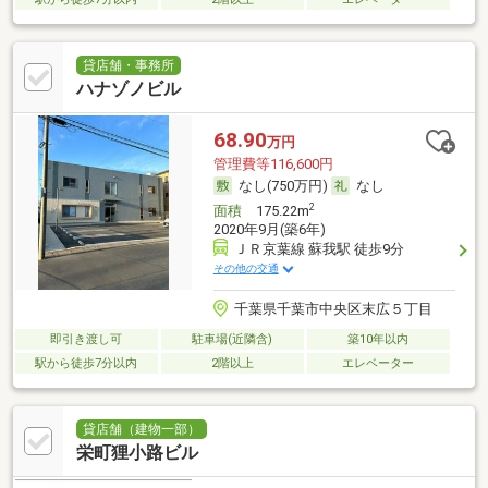
貸店舗・事務所
ハナゾノビル
68.90
万円
管理費等116,600円
なし(750万円)
なし
2
面積
175.22m
2020年9月(築6年)
ＪＲ京葉線 蘇我駅 徒歩9分
その他の交通
千葉県千葉市中央区末広５丁目
即引き渡し可
駐車場(近隣含)
築10年以内
駅から徒歩7分以内
2階以上
エレベーター
貸店舗（建物一部）
栄町狸小路ビル