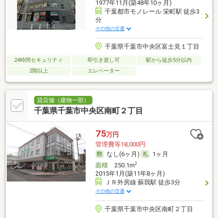
1977年11月(築48年10ヶ月)
千葉都市モノレール 栄町駅 徒歩3
分
その他の交通
千葉県千葉市中央区富士見１丁目
24時間セキュリティ
即引き渡し可
駅から徒歩5分以内
2階以上
エレベーター
貸店舗（建物一部）
千葉県千葉市中央区南町２丁目
75
万円
管理費等18,000円
なし(6ヶ月)
1ヶ月
2
面積
250.1m
2015年1月(築11年8ヶ月)
ＪＲ外房線 蘇我駅 徒歩3分
その他の交通
千葉県千葉市中央区南町２丁目