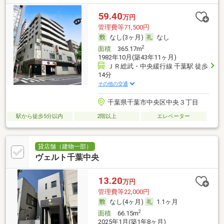
59.40
万円
管理費等71,500円
なし(3ヶ月)
なし
2
面積
365.17m
1982年10月(築43年11ヶ月)
ＪＲ総武・中央緩行線 千葉駅 徒歩
14分
その他の交通
千葉県千葉市中央区中央３丁目
駅から徒歩5分以内
2階以上
エレベーター
貸店舗（建物一部）
ヴェルト千葉中央
13.20
万円
管理費等22,000円
なし(4ヶ月)
1.1ヶ月
2
面積
66.15m
2025年1月(築1年8ヶ月)