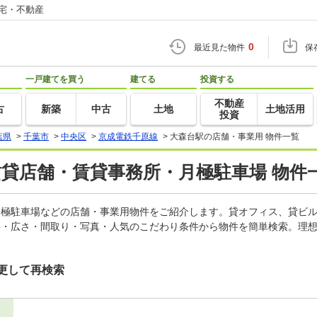
住宅・不動産
0
最近見た物件
保
一戸建てを買う
建てる
投資する
不動産
古
新築
中古
土地
土地活用
投資
葉県
>
千葉市
>
中央区
>
京成電鉄千原線
>
大森台駅の店舗・事業用 物件一覧
賃貸店舗・賃貸事務所・月極駐車場 物件
、月極駐車場などの店舗・事業用物件をご紹介します。貸オフィス、貸ビ
料・広さ・間取り・写真・人気のこだわり条件から物件を簡単検索。理想
更して再検索