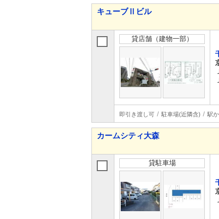
キューブⅡビル
貸店舗（建物一部）
即引き渡し可
駐車場(近隣含)
駅か
カームシティ大森
貸駐車場