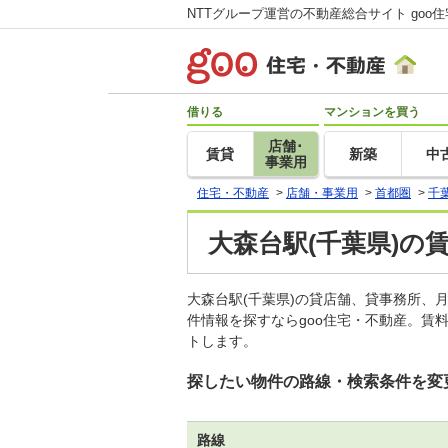
NTTグループ運営の不動産総合サイト goo
借りる
マンションを買う
店舗･
賃貸
新築
中
事業用
住宅・不動産
>
店舗・事業用
>
首都圏
>
千
大森台駅(千葉県)の
大森台駅(千葉県)の貸店舗、貸事務所
件情報を探すならgoo住宅・不動産。賃
トします。
探したい物件の路線・検索条件を変
路線