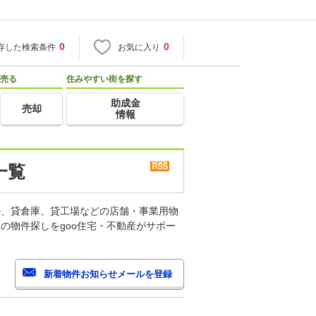
0
0
存した検索条件
お気に入り
売る
住みやすい街を探す
助成金
売却
情報
一覧
ル、貸倉庫、貸工場などの店舗・事業用物
の物件探しをgoo住宅・不動産がサポー