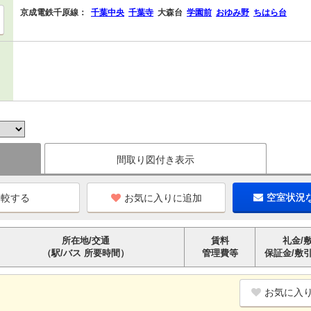
京成電鉄千原線：
千葉中央
千葉寺
大森台
学園前
おゆみ野
ちはら台
間取り図付き表示
お気に入りに追加
空室状況
所在地/交通
賃料
礼金/
（駅/バス 所要時間）
管理費等
保証金/敷
お気に入