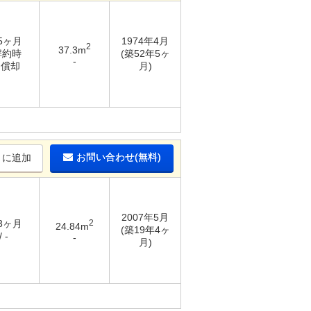
 5ヶ月
1974年4月
2
37.3m
解約時
(築52年5ヶ
-
％償却
月)
お問い合わせ(無料)
りに追加
2007年5月
 3ヶ月
2
24.84m
(築19年4ヶ
 -
-
月)