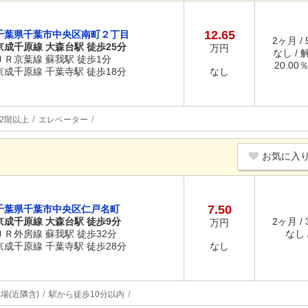
12.65
千葉県千葉市中央区南町２丁目
2ヶ月 /
京成千原線 大森台駅 徒歩25分
万円
なし / 
ＪＲ京葉線 蘇我駅 徒歩1分
20.00
京成千原線 千葉寺駅 徒歩18分
なし
2階以上
エレベーター
お気に入
7.50
千葉県千葉市中央区仁戸名町
京成千原線 大森台駅 徒歩9分
2ヶ月 /
万円
ＪＲ外房線 蘇我駅 徒歩32分
なし /
京成千原線 千葉寺駅 徒歩28分
なし
場(近隣含)
駅から徒歩10分以内