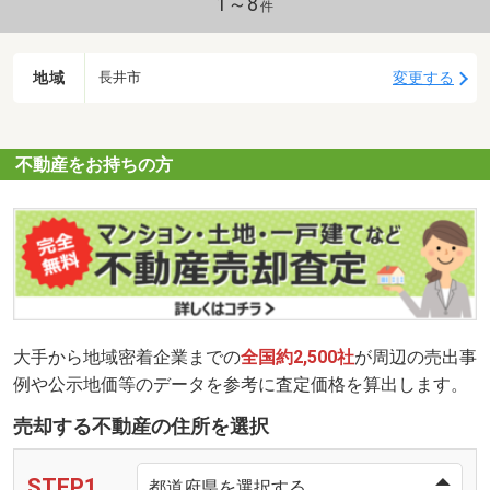
1～8
件
地域
変更する
長井市
不動産をお持ちの方
大手から地域密着企業までの
全国約2,500社
が周辺の売出事
例や公示地価等のデータを参考に査定価格を算出します。
売却する不動産の住所を選択
STEP1