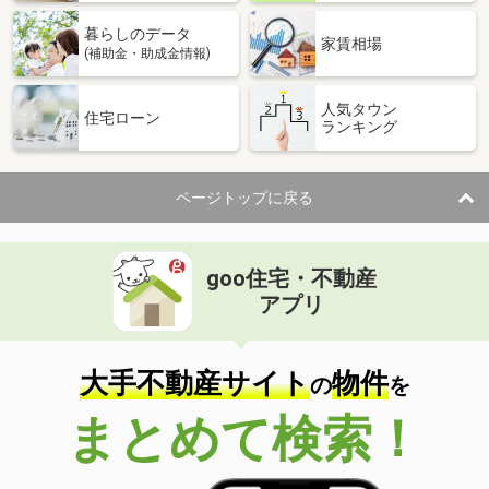
暮らしのデータ
家賃相場
(補助金・助成金情報)
人気タウン
住宅ローン
ランキング
ページトップに戻る
goo住宅・不動産
アプリ
大手不動産サイト
物件
の
を
まとめて検索！