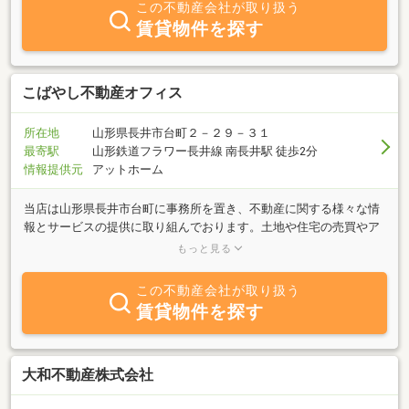
この不動産会社が取り扱う
賃貸物件を探す
こばやし不動産オフィス
所在地
山形県長井市台町２－２９－３１
最寄駅
山形鉄道フラワー長井線 南長井駅 徒歩2分
情報提供元
アットホーム
当店は山形県長井市台町に事務所を置き、不動産に関する様々な情
報とサービスの提供に取り組んでおります。土地や住宅の売買やア
パート・マンションなどの賃貸物件のご紹介・管理業務等、不動産
もっと見る
業全般に対応しております。また更にアフターサービスに至るまで
お客様のご要望にお応えしております。人と住まいのグッドパート
この不動産会社が取り扱う
ナーとして皆様のお役に立ちたいと頑張っております。不動産のこ
賃貸物件を探す
となら何でも当店にご相談ください。
大和不動産株式会社