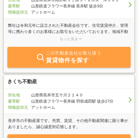
最寄駅
山形鉄道フラワー長井線 長井駅 徒歩5分
情報提供元
アットホーム
弊社は令和元年に設立された不動産会社です。住宅賃貸仲介、管理
等に携わり多くのお客様にお取引をいただいております。地域不動
産会社ならではの特選物件もご用意しております。是非一度ご来店
もっと見る
ください。賃貸不動産経営管理士在籍店です。
この不動産会社が取り扱う
賃貸物件を探す
きくち不動産
所在地
山形県長井市五十川２１４０
最寄駅
山形鉄道フラワー長井線 羽前成田駅 徒歩27分
情報提供元
アットホーム
長井市の不動産屋です。売買、賃貸、その他不動産関連に困り事が
ありましたら、誠心誠意対応致します。