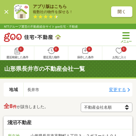
アプリ版はこちら
開く
複数社の物件を探せる！
NTTグループ運営の不動産総合サイト goo住宅・不動産
0
0
0
0
最近検索した条件
最近見た物件
保存した条件
お気に入り
山形県長井市の不動産会社一覧
地域
変更する
長井市
全8
件
が該当しました。
淺沼不動産
所在地
山形県長井市高野町１丁目３－２ボヌール１０１