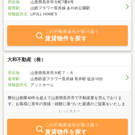
所在地
山形県長井市大町7番6号
最寄駅
山鉄フラワー長井線 あやめ公園駅
情報提供元
LIFULL HOME'S
この不動産会社が取り扱う
賃貸物件を探す
大和不動産（株）
所在地
山形県長井市大町７－６
最寄駅
山形鉄道フラワー長井線 長井駅 徒歩10分
情報提供元
アットホーム
弊社は創業40年を超えて山形県長井市で不動産業を営んでおりま
す。お客様に長年の実績・経験に基づいた最適のご提案をいたしま
す。長井市内はもちろん、山形県内全域、近隣都道府県の物件もご
もっと見る
相談頂けます。特に首都圏(1都3県)に関しては、弊社営業が多くの
同業他社と取引がございますので、山形にいながら東京の不動産業
この不動産会社が取り扱う
者と同様のご相談ができます。東京でマンションを検討したい、神
賃貸物件を探す
奈川に所有している投資用物件の売却をしたい…等ございましたら