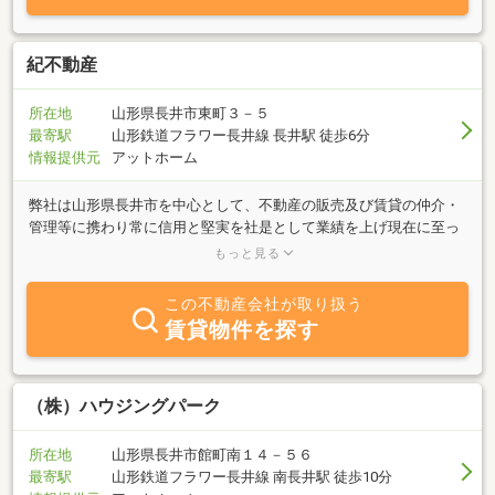
どうぞお気軽にご連絡ください。お客様に寄り添った誠実なご提案
をさせて頂きます。ご相談お待ちしております。
紀不動産
所在地
山形県長井市東町３－５
最寄駅
山形鉄道フラワー長井線 長井駅 徒歩6分
情報提供元
アットホーム
弊社は山形県長井市を中心として、不動産の販売及び賃貸の仲介・
管理等に携わり常に信用と堅実を社是として業績を上げ現在に至っ
ております。企画開発から、さらにアフターサービスにいたるまで
もっと見る
確かな品質を旨として業務に取り組んでおりますので、是非ご利用
ください。人と住まいのグッドパートナーとして、より確かな情報
この不動産会社が取り扱う
とサービスをご提供して参ります。
賃貸物件を探す
（株）ハウジングパーク
所在地
山形県長井市館町南１４－５６
最寄駅
山形鉄道フラワー長井線 南長井駅 徒歩10分