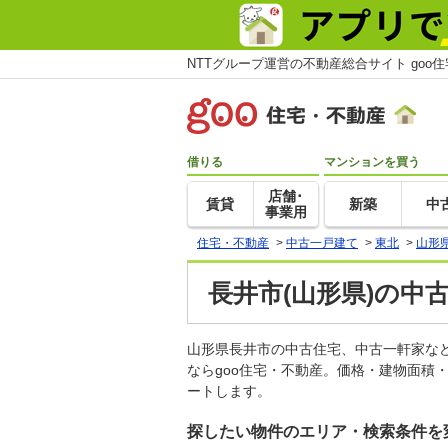
NTTグループ運営の不動産総合サイト goo
借りる
マンションを買う
店舗･
賃貸
新築
中
事業用
住宅・不動産
>
中古一戸建て
>
東北
>
山形
長井市(山形県)の中
山形県長井市の中古住宅、中古一軒家な
ならgoo住宅・不動産。価格・建物面積
ートします。
探したい物件のエリア・検索条件を