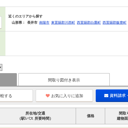
近くのエリアから探す
山形県：
長井市
南陽市
東置賜郡川西町
西置賜郡白鷹町
西置賜郡飯豊町
間取り図付き表示
お気に入りに追加
資料請求
所在地/交通
間取
価格
（駅/バス 所要時間）
建物面