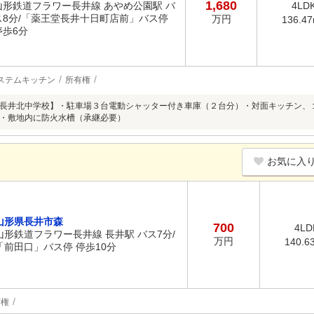
1,680
山形鉄道フラワー長井線 あやめ公園駅 バ
4LD
ス8分/「薬王堂長井十日町店前」バス停
万円
136.4
停歩6分
ステムキッチン
所有権
長井北中学校】・駐車場３台電動シャッター付き車庫（２台分）・対面キッチン、
・敷地内に防火水槽（承継必要）
お気に入
山形県長井市森
700
4LD
山形鉄道フラワー長井線 長井駅 バス7分/
万円
140.6
「前田口」バス停 停歩10分
有権