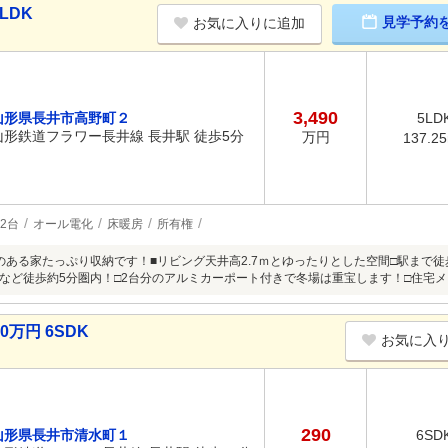
LDK
見学予約
お気に入りに追加
3,490
山形県長井市高野町２
5LD
山形鉄道フラワー長井線 長井駅 徒歩5分
万円
137.2
2台
オール電化
床暖房
所有権
のある家たっぷり収納です！■リビング天井高2.7ｍとゆったりとした空間□駅まで
など徒歩約5分圏内！□2台分のアルミカーポート付きで冬場は重宝します！□住宅
万円 6SDK
お気に入
290
山形県長井市清水町１
6SD