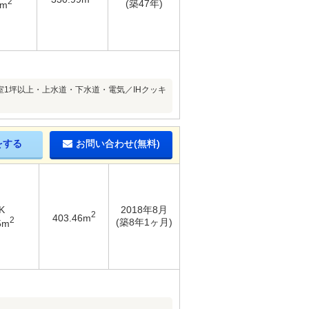
2
(築47年)
6m
浴室1坪以上・上水道・下水道・電気／IHクッキ
をする
お問い合わせ(無料)
K
2018年8月
2
403.46m
2
(築8年1ヶ月)
5m