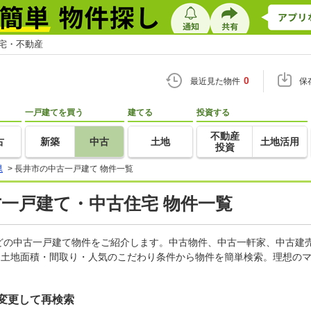
住宅・不動産
0
最近見た物件
保
一戸建てを買う
建てる
投資する
不動産
古
新築
中古
土地
土地活用
投資
県
>
長井市の中古一戸建て 物件一覧
古一戸建て・中古住宅 物件一覧
どの中古一戸建て物件をご紹介します。中古物件、中古一軒家、中古建
・土地面積・間取り・人気のこだわり条件から物件を簡単検索。理想のマ
変更して再検索