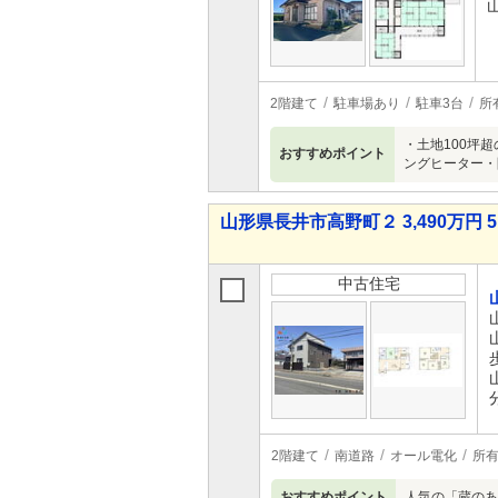
2階建て
駐車場あり
駐車3台
所
・土地100坪超
おすすめポイント
ングヒーター・
山形県長井市高野町２ 3,490万円 5
中古住宅
2階建て
南道路
オール電化
所
おすすめポイント
人気の「蔵のあ