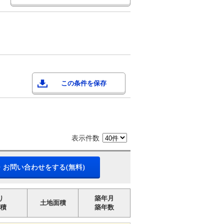
この条件を保存
表示件数
・お問い合わせをする(無料)
り
築年月
土地面積
積
築年数