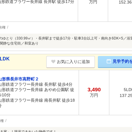
山形鉄道フラワー長井線 長井駅 徒歩17分
万円
152.3
有権
のゆとり（330.99㎡）・長井駅まで徒歩17分・駐車3台以上可・南向き6DK+S／
閑静な住宅街／和室あり
LDK
見学予約
お気に入りに追加
山形県長井市高野町２
山形鉄道フラワー長井線 長井駅 徒歩4分
3,490
山形鉄道フラワー長井線 あやめ公園駅 徒
5LD
歩10分
万円
137.2
山形鉄道フラワー長井線 南長井駅 徒歩18
分
有権
る家」！築浅できれいな物件です！