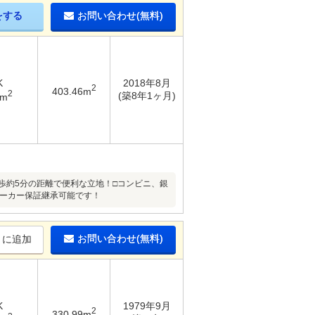
をする
お問い合わせ(無料)
K
2018年8月
2
403.46m
2
(築8年1ヶ月)
5m
徒歩約5分の距離で便利な立地！□コンビニ、銀
メーカー保証継承可能です！
お問い合わせ(無料)
りに追加
K
1979年9月
2
330.99m