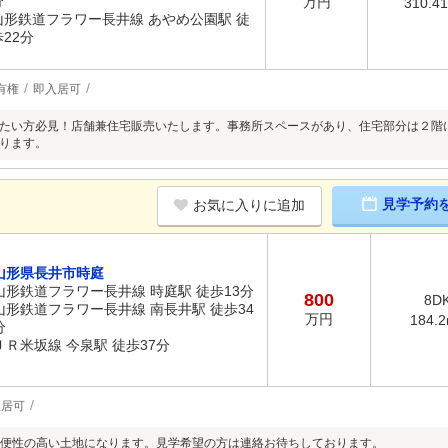
分
万円
310.4
山形鉄道フラワー長井線 あやめ公園駅 徒
歩22分
有権
即入居可
たい方必見！店舗兼住宅販売いたします。事務所スペースがあり、住宅部分は２階
ります。
見学予約
お気に入りに追加
山形県長井市時庭
山形鉄道フラワー長井線 時庭駅 徒歩13分
800
8D
山形鉄道フラワー長井線 南長井駅 徒歩34
万円
184.
分
ＪＲ米坂線 今泉駅 徒歩37分
入居可
便性の高い土地になります。見学希望の方は連絡お待ちしております。