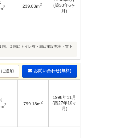
K
2
(築30年6ヶ
239.83m
2
7m
月)
１階、２階にトイレ有・周辺施設充実・雪下
お問い合わせ(無料)
りに追加
1998年11月
K
2
(築27年10ヶ
799.18m
2
3m
月)