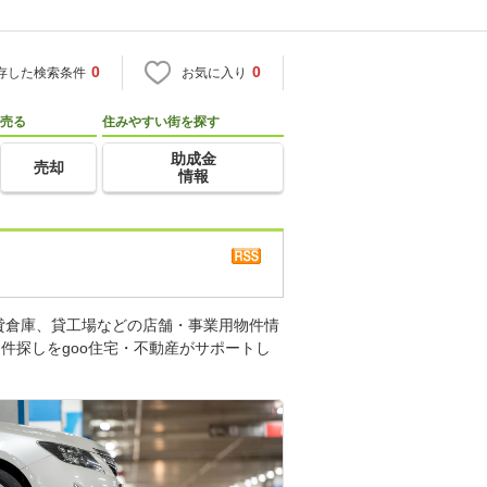
0
0
存した検索条件
お気に入り
売る
住みやすい街を探す
助成金
売却
情報
貸倉庫、貸工場などの店舗・事業用物件情
件探しをgoo住宅・不動産がサポートし