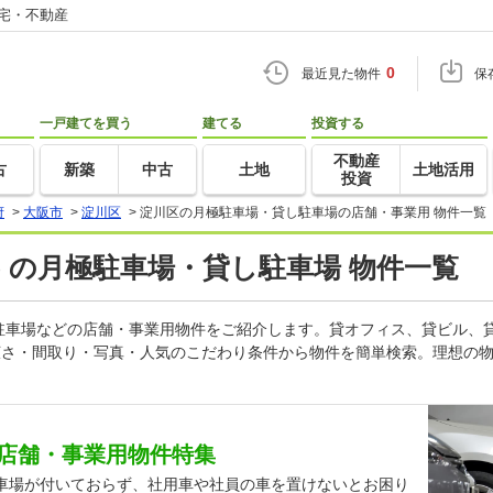
住宅・不動産
0
最近見た物件
保
一戸建てを買う
建てる
投資する
不動産
古
新築
中古
土地
土地活用
投資
府
>
大阪市
>
淀川区
>
淀川区の月極駐車場・貸し駐車場の店舗・事業用 物件一覧
) の月極駐車場・貸し駐車場 物件一覧
駐車場などの店舗・事業用物件をご紹介します。貸オフィス、貸ビル、
広さ・間取り・写真・人気のこだわり条件から物件を簡単検索。理想の物
店舗・事業用物件特集
車場が付いておらず、社用車や社員の車を置けないとお困り