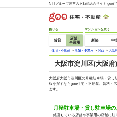
NTTグループ運営の不動産総合サイト goo
借りる
マンションを買う
店舗･
賃貸
新築
中
事業用
住宅・不動産
>
店舗・事業用
>
関西
>
大阪
大阪市淀川区(大阪府
大阪府大阪市淀川区の月極駐車場・貸し
報を探すならgoo住宅・不動産。賃料・
ます。
月極駐車場・貸し駐車場の
経営している店舗や事業用の店舗に駐