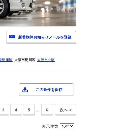
東淀川区
大阪市淀川区
大阪市北区
この条件を保存
3
4
5
6
次へ
…
表示件数