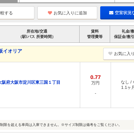
お気に入りに追加
空室状況
所在地/交通
賃料
礼金/
（駅/バス 所要時間）
管理費等
保証金/敷
阪イオリア
お気に入
0.77
なし /
大阪府大阪市淀川区東三国１丁目
万円
1.1ヶ月
-
制限を超える車両は入庫できません。※サイズ制限は備考をご覧ください。