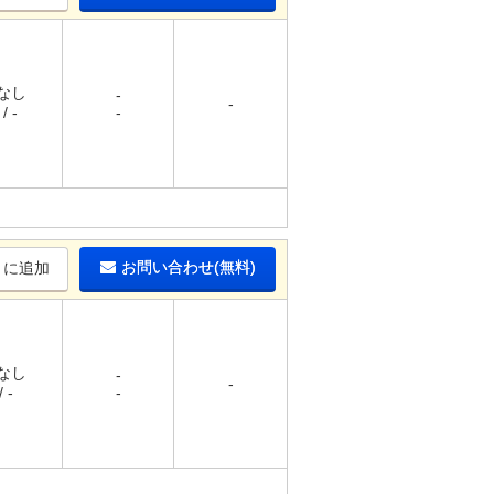
 なし
-
-
/ -
-
お問い合わせ(無料)
りに追加
 なし
-
-
 -
-