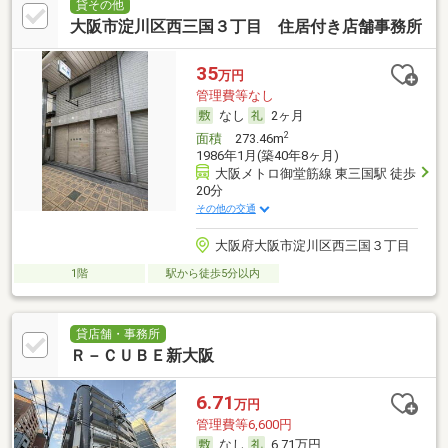
貸その他
大阪市淀川区西三国３丁目 住居付き店舗事務所
35
万円
管理費等なし
なし
2ヶ月
2
面積
273.46m
1986年1月(築40年8ヶ月)
大阪メトロ御堂筋線 東三国駅 徒歩
20分
その他の交通
大阪府大阪市淀川区西三国３丁目
1階
駅から徒歩5分以内
貸店舗・事務所
Ｒ－ＣＵＢＥ新大阪
6.71
万円
管理費等6,600円
なし
6.71万円