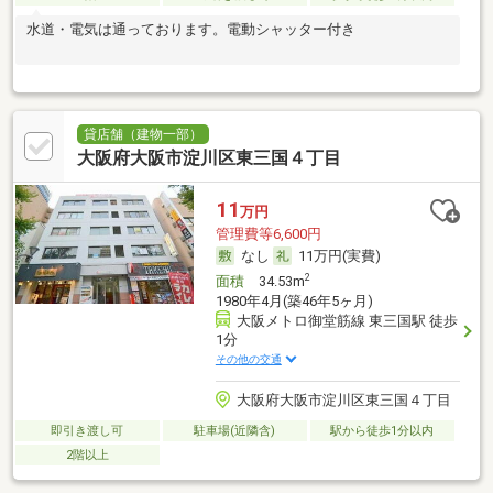
水道・電気は通っております。電動シャッター付き
貸店舗（建物一部）
大阪府大阪市淀川区東三国４丁目
11
万円
管理費等6,600円
なし
11万円(実費)
2
面積
34.53m
1980年4月(築46年5ヶ月)
大阪メトロ御堂筋線 東三国駅 徒歩
1分
その他の交通
大阪府大阪市淀川区東三国４丁目
即引き渡し可
駐車場(近隣含)
駅から徒歩1分以内
2階以上