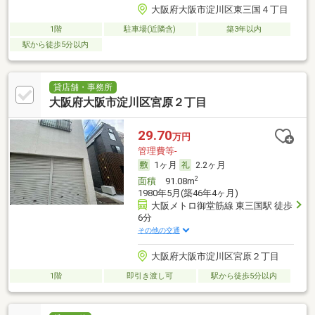
大阪府大阪市淀川区東三国４丁目
1階
駐車場(近隣含)
築3年以内
駅から徒歩5分以内
貸店舗・事務所
大阪府大阪市淀川区宮原２丁目
29.70
万円
管理費等-
1ヶ月
2.2ヶ月
2
面積
91.08m
1980年5月(築46年4ヶ月)
大阪メトロ御堂筋線 東三国駅 徒歩
6分
その他の交通
大阪府大阪市淀川区宮原２丁目
1階
即引き渡し可
駅から徒歩5分以内