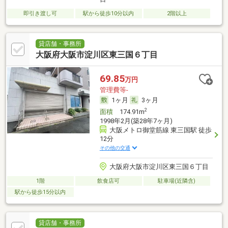
即引き渡し可
駅から徒歩10分以内
2階以上
貸店舗・事務所
大阪府大阪市淀川区東三国６丁目
69.85
万円
管理費等-
1ヶ月
3ヶ月
2
面積
174.91m
1998年2月(築28年7ヶ月)
大阪メトロ御堂筋線 東三国駅 徒歩
12分
その他の交通
大阪府大阪市淀川区東三国６丁目
1階
飲食店可
駐車場(近隣含)
駅から徒歩15分以内
貸店舗・事務所