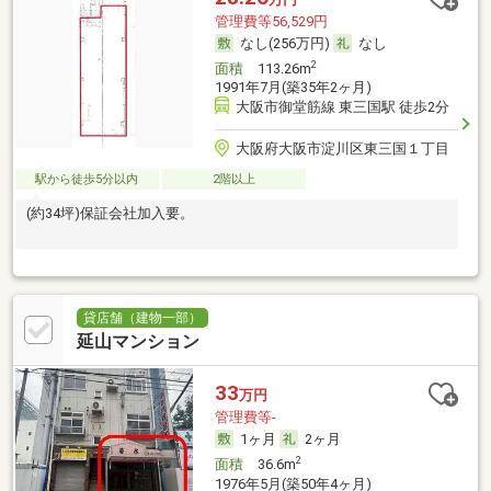
管理費等56,529円
なし(256万円)
なし
2
面積
113.26m
1991年7月(築35年2ヶ月)
大阪市御堂筋線 東三国駅 徒歩2分
大阪府大阪市淀川区東三国１丁目
駅から徒歩5分以内
2階以上
(約34坪)保証会社加入要。
貸店舗（建物一部）
延山マンション
33
万円
管理費等-
1ヶ月
2ヶ月
2
面積
36.6m
1976年5月(築50年4ヶ月)