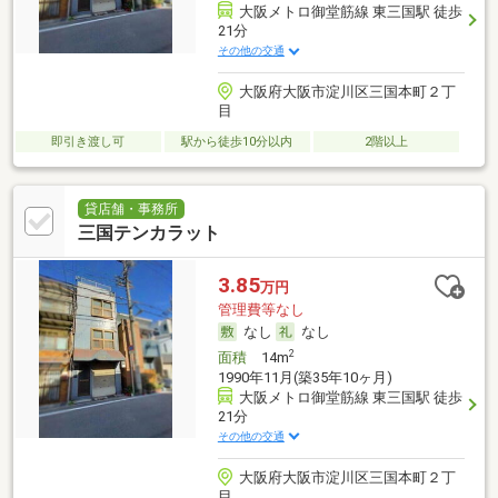
大阪メトロ御堂筋線 東三国駅 徒歩
21分
その他の交通
大阪府大阪市淀川区三国本町２丁
目
即引き渡し可
駅から徒歩10分以内
2階以上
貸店舗・事務所
三国テンカラット
3.85
万円
管理費等なし
なし
なし
2
面積
14m
1990年11月(築35年10ヶ月)
大阪メトロ御堂筋線 東三国駅 徒歩
21分
その他の交通
大阪府大阪市淀川区三国本町２丁
目