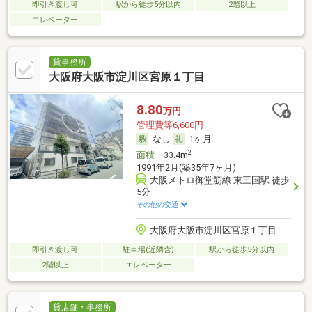
即引き渡し可
駅から徒歩5分以内
2階以上
エレベーター
貸事務所
大阪府大阪市淀川区宮原１丁目
8.80
万円
管理費等6,600円
なし
1ヶ月
2
面積
33.4m
1991年2月(築35年7ヶ月)
大阪メトロ御堂筋線 東三国駅 徒歩
5分
その他の交通
大阪府大阪市淀川区宮原１丁目
即引き渡し可
駐車場(近隣含)
駅から徒歩5分以内
2階以上
エレベーター
貸店舗・事務所