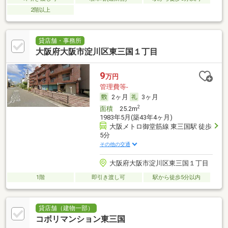
2階以上
貸店舗・事務所
大阪府大阪市淀川区東三国１丁目
9
万円
管理費等-
2ヶ月
3ヶ月
2
面積
25.2m
1983年5月(築43年4ヶ月)
大阪メトロ御堂筋線 東三国駅 徒歩
5分
その他の交通
大阪府大阪市淀川区東三国１丁目
1階
即引き渡し可
駅から徒歩5分以内
貸店舗（建物一部）
コボリマンション東三国