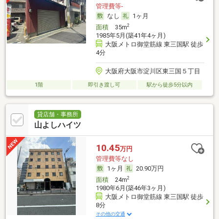
管理費等-
なし
1ヶ月
2
面積
35m
1985年5月(築41年4ヶ月)
大阪メトロ御堂筋線 東三国駅 徒歩
4分
大阪府大阪市淀川区東三国５丁目
1階
即引き渡し可
駅から徒歩5分以内
貸店舗・事務所
山よしハイツ
10.45
万円
管理費等なし
1ヶ月
20.90万円
2
面積
24m
1980年6月(築46年3ヶ月)
大阪メトロ御堂筋線 東三国駅 徒歩
8分
その他の交通