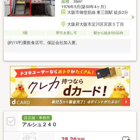
2
面積
36m
1976年5月(築50年4ヶ月)
大阪市御堂筋線 東三国駅 徒歩2分
大阪府大阪市淀川区宮原５丁目
1階
即引き渡し可
駅から徒歩5分以内
(約11坪)重飲食店可。保証会社加入要。
貸店舗・事務所
アルシュ２４０
28.26
万円