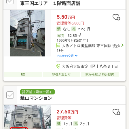
東三国エリア １階路面店舗
5.50
万円
管理費等6,800円
なし
2.2ヶ月
2
面積
32.85m
1995年9月(築31年)
大阪メトロ御堂筋線 東三国駅 徒歩
13分
その他の交通
大阪府大阪市淀川区十八条３丁目
1階
即引き渡し可
駅から徒歩15分以内
貸店舗（建物一部）
延山マンション
27.50
万円
管理費等-
1ヶ月
2ヶ月