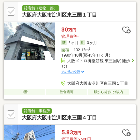
貸店舗（建物一部）
大阪府大阪市淀川区東三国１丁目
30
万円
管理費等-
3ヶ月
3ヶ月
2
面積
102.12m
1980年10月(築45年11ヶ月)
大阪メトロ御堂筋線 東三国駅 徒歩
1分
その他の交通
大阪府大阪市淀川区東三国１丁目
1階
飲食店可
駅から徒歩1分以内
貸店舗・事務所
大阪府大阪市淀川区東三国４丁目
5.83
万円
管理費等5,500円