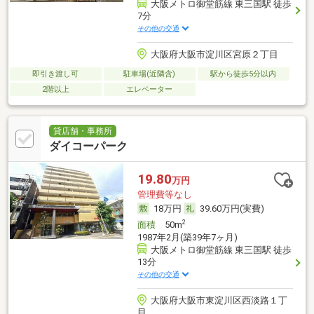
大阪メトロ御堂筋線 東三国駅 徒歩
7分
その他の交通
大阪府大阪市淀川区宮原２丁目
即引き渡し可
駐車場(近隣含)
駅から徒歩5分以内
2階以上
エレベーター
貸店舗・事務所
ダイコーパーク
19.80
万円
管理費等なし
18万円
39.60万円(実費)
2
面積
50m
1987年2月(築39年7ヶ月)
大阪メトロ御堂筋線 東三国駅 徒歩
13分
その他の交通
大阪府大阪市東淀川区西淡路１丁
目