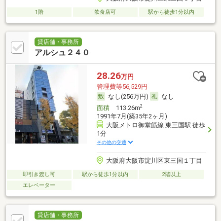
1階
飲食店可
駅から徒歩1分以内
貸店舗・事務所
アルシュ２４０
28.26
万円
管理費等56,529円
なし(256万円)
なし
2
面積
113.26m
1991年7月(築35年2ヶ月)
大阪メトロ御堂筋線 東三国駅 徒歩
1分
その他の交通
大阪府大阪市淀川区東三国１丁目
即引き渡し可
駅から徒歩1分以内
2階以上
エレベーター
貸店舗・事務所