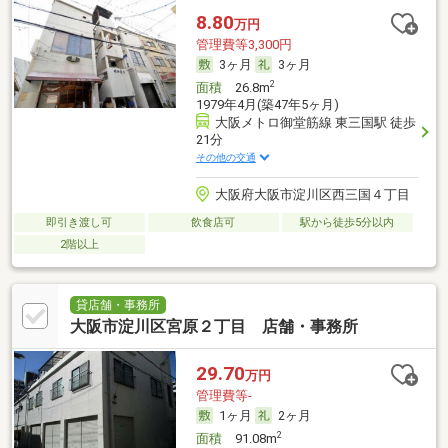
8.80
万円
管理費等3,300円
3ヶ月
3ヶ月
2
面積
26.8m
1979年4月(築47年5ヶ月)
大阪メトロ御堂筋線 東三国駅 徒歩
21分
その他の交通
大阪府大阪市淀川区西三国４丁目
即引き渡し可
飲食店可
駅から徒歩5分以内
2階以上
貸店舗・事務所
大阪市淀川区宮原２丁目 店舗・事務所
29.70
万円
管理費等-
1ヶ月
2ヶ月
2
面積
91.08m