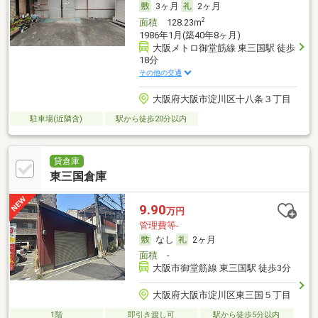
3ヶ月
2ヶ月
2
面積
128.23m
1986年1月(築40年8ヶ月)
大阪メトロ御堂筋線 東三国駅 徒歩
18分
その他の交通
大阪府大阪市淀川区十八条３丁目
駐車場(近隣含)
駅から徒歩20分以内
貸倉庫
東三国倉庫
9.90
万円
管理費等-
なし
2ヶ月
面積
-
大阪市御堂筋線 東三国駅 徒歩3分
大阪府大阪市淀川区東三国５丁目
1階
即引き渡し可
駅から徒歩5分以内