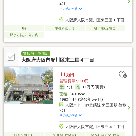
2分
その他の交通
大阪府大阪市淀川区東三国１丁目
1階
即引き渡し可
駐車場(近隣含)
駅から徒歩5分以内
貸店舗・事務所
大阪府大阪市淀川区東三国４丁目
11
万円
管理費等6,000円
なし
11万円(実費)
2
面積
40.05m
1980年4月(築46年5ヶ月)
大阪メトロ御堂筋線 東三国駅 徒歩
2分
その他の交通
大阪府大阪市淀川区東三国４丁目
即引き渡し可
駐車場(近隣含)
駅から徒歩5分以内