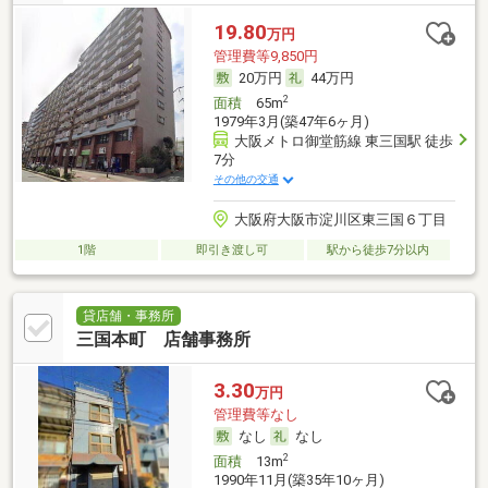
19.80
万円
管理費等9,850円
20万円
44万円
2
面積
65m
1979年3月(築47年6ヶ月)
大阪メトロ御堂筋線 東三国駅 徒歩
7分
その他の交通
大阪府大阪市淀川区東三国６丁目
1階
即引き渡し可
駅から徒歩7分以内
貸店舗・事務所
三国本町 店舗事務所
3.30
万円
管理費等なし
なし
なし
2
面積
13m
1990年11月(築35年10ヶ月)