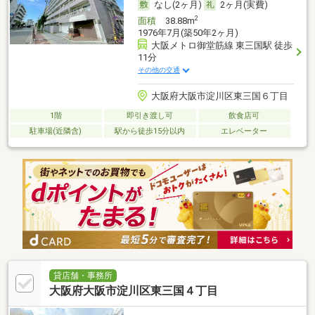
なし(2ヶ月)
2ヶ月(実費)
2
面積
38.88m
1976年7月(築50年2ヶ月)
大阪メトロ御堂筋線 東三国駅 徒歩
11分
その他の交通
大阪府大阪市淀川区東三国６丁目
1階
即引き渡し可
飲食店可
駐車場(近隣含)
駅から徒歩15分以内
エレベーター
貸店舗・事務所
大阪府大阪市淀川区東三国４丁目