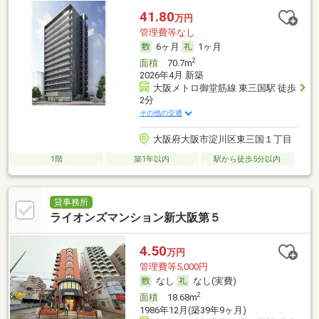
41.80
万円
管理費等なし
6ヶ月
1ヶ月
2
面積
70.7m
2026年4月 新築
大阪メトロ御堂筋線 東三国駅 徒歩
2分
その他の交通
大阪府大阪市淀川区東三国１丁目
1階
築1年以内
駅から徒歩5分以内
貸事務所
ライオンズマンション新大阪第５
4.50
万円
管理費等5,000円
なし
なし(実費)
2
面積
18.68m
1986年12月(築39年9ヶ月)