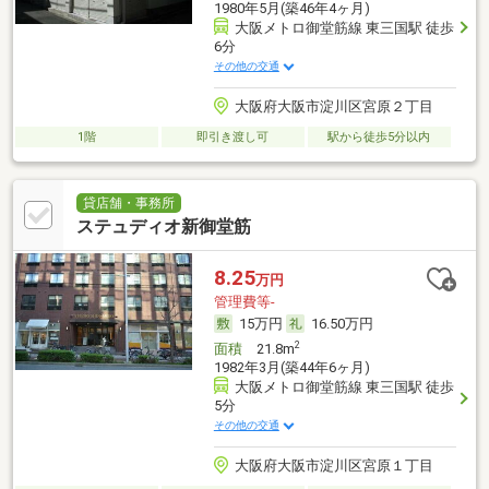
1980年5月(築46年4ヶ月)
大阪メトロ御堂筋線 東三国駅 徒歩
6分
その他の交通
大阪府大阪市淀川区宮原２丁目
1階
即引き渡し可
駅から徒歩5分以内
貸店舗・事務所
ステュディオ新御堂筋
8.25
万円
管理費等-
15万円
16.50万円
2
面積
21.8m
1982年3月(築44年6ヶ月)
大阪メトロ御堂筋線 東三国駅 徒歩
5分
その他の交通
大阪府大阪市淀川区宮原１丁目