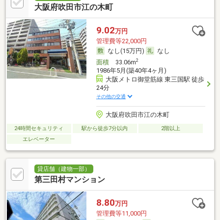
大阪府吹田市江の木町
9.02
万円
管理費等22,000円
なし(15万円)
なし
2
面積
33.06m
1986年5月(築40年4ヶ月)
大阪メトロ御堂筋線 東三国駅 徒歩
24分
その他の交通
大阪府吹田市江の木町
24時間セキュリティ
駅から徒歩7分以内
2階以上
エレベーター
貸店舗（建物一部）
第三田村マンション
8.80
万円
管理費等11,000円