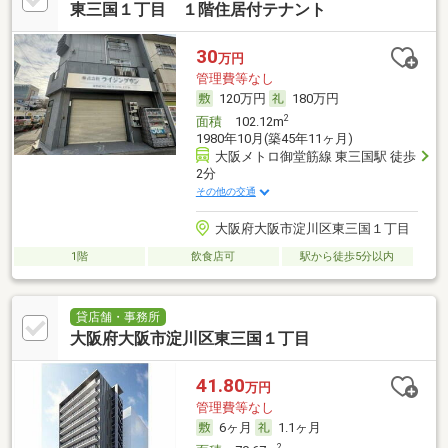
東三国１丁目 １階住居付テナント
30
万円
管理費等なし
120万円
180万円
2
面積
102.12m
1980年10月(築45年11ヶ月)
大阪メトロ御堂筋線 東三国駅 徒歩
2分
その他の交通
大阪府大阪市淀川区東三国１丁目
1階
飲食店可
駅から徒歩5分以内
貸店舗・事務所
大阪府大阪市淀川区東三国１丁目
41.80
万円
管理費等なし
6ヶ月
1.1ヶ月
2