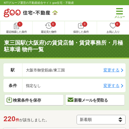
NTTグループ運営の不動産総合サイト goo住宅・不動産
1
0
0
0
最近検索した条件
最近見た物件
保存した条件
お気に入り
東三国駅(大阪府)の賃貸店舗・賃貸事務所・月極
駐車場 物件一覧
駅
変更する
大阪市御堂筋線/東三国
条件
変更する
指定なし
検索条件を保存
新着メールを受取る
220
件
が該当しました。