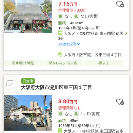
7.15
万円
管理費等4,000円
なし
なし(実費)
2
面積
40.05m
1980年4月(築46年5ヶ月)
大阪メトロ御堂筋線 東三国駅 徒歩
2分
その他の交通
大阪府大阪市淀川区東三国４丁目
駐車場(近隣含)
駅から徒歩5分以内
2階以上
貸倉庫
大阪府大阪市淀川区東三国１丁目
8.80
万円
管理費等なし
なし
1ヶ月(実費)
2
面積
45m
1958年5月(築68年4ヶ月)
大阪メトロ御堂筋線 東三国駅 徒歩