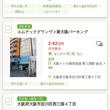
即引き渡し可
駐車場(近隣含)
駅から徒歩5分以内
2階以上
エレベーター
貸駐車場
エムテックグランヴィ新大阪パーキング
2.42
万円
管理費等-
なし(1ヶ月)
なし
面積
-
大阪メトロ御堂筋線 東三国駅 徒歩
4分
大阪府大阪市淀川区東三国４丁目
即引き渡し可
駅から徒歩5分以内
貸店舗（建物一部）
大阪府大阪市淀川区西三国４丁目