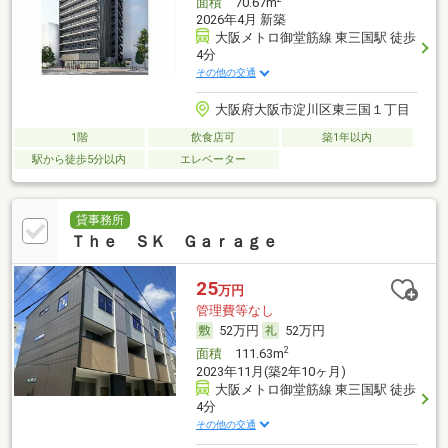
面積
70.67m
2026年4月 新築
大阪メトロ御堂筋線 東三国駅 徒歩
4分
その他の交通
大阪府大阪市淀川区東三国１丁目
1階
飲食店可
築1年以内
駅から徒歩5分以内
エレベーター
貸事務所
Ｔｈｅ ＳＫ Ｇａｒａｇｅ
25
万円
管理費等なし
52万円
52万円
2
面積
111.63m
2023年11月(築2年10ヶ月)
大阪メトロ御堂筋線 東三国駅 徒歩
4分
その他の交通