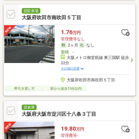
貸駐車場
大阪府吹田市南吹田５丁目
1.76
万円
管理費等なし
2ヶ月
なし
面積
-
大阪メトロ御堂筋線 東三国駅 徒歩
22分
その他の交通
大阪府吹田市南吹田５丁目
即引き渡し可
駅から徒歩15分以内
貸倉庫
大阪府大阪市淀川区十八条３丁目
19.80
万円
管理費等-