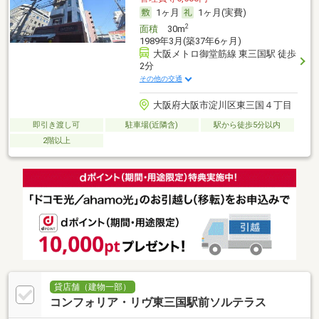
1ヶ月
1ヶ月(実費)
2
面積
30m
1989年3月(築37年6ヶ月)
大阪メトロ御堂筋線 東三国駅 徒歩
2分
その他の交通
大阪府大阪市淀川区東三国４丁目
即引き渡し可
駐車場(近隣含)
駅から徒歩5分以内
2階以上
貸店舗（建物一部）
コンフォリア・リヴ東三国駅前ソルテラス