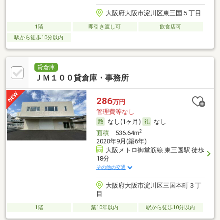
大阪府大阪市淀川区東三国５丁目
1階
即引き渡し可
飲食店可
駅から徒歩10分以内
貸倉庫
ＪＭ１００貸倉庫・事務所
286
万円
管理費等なし
なし(1ヶ月)
なし
2
面積
536.64m
2020年9月(築6年)
大阪メトロ御堂筋線 東三国駅 徒歩
18分
その他の交通
大阪府大阪市淀川区三国本町３丁
目
1階
築10年以内
駅から徒歩10分以内