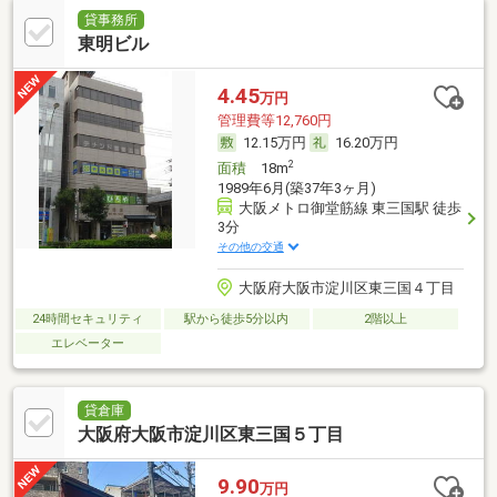
貸事務所
東明ビル
4.45
万円
管理費等12,760円
12.15万円
16.20万円
2
面積
18m
1989年6月(築37年3ヶ月)
大阪メトロ御堂筋線 東三国駅 徒歩
3分
その他の交通
大阪府大阪市淀川区東三国４丁目
24時間セキュリティ
駅から徒歩5分以内
2階以上
エレベーター
貸倉庫
大阪府大阪市淀川区東三国５丁目
9.90
万円