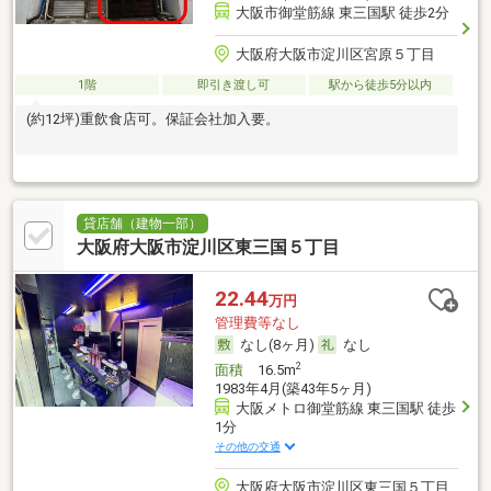
大阪市御堂筋線 東三国駅 徒歩2分
大阪府大阪市淀川区宮原５丁目
1階
即引き渡し可
駅から徒歩5分以内
(約12坪)重飲食店可。保証会社加入要。
貸店舗（建物一部）
大阪府大阪市淀川区東三国５丁目
22.44
万円
管理費等なし
なし(8ヶ月)
なし
2
面積
16.5m
1983年4月(築43年5ヶ月)
大阪メトロ御堂筋線 東三国駅 徒歩
1分
その他の交通
大阪府大阪市淀川区東三国５丁目