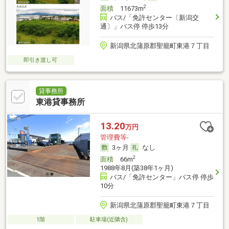
2
面積
11673m
バス/「免許センター〔新潟交
通〕」バス停 停歩13分
新潟県北蒲原郡聖籠町東港７丁目
即引き渡し可
貸事務所
東港貸事務所
13.20
万円
管理費等-
3ヶ月
なし
2
面積
66m
1988年8月(築38年1ヶ月)
バス/「免許センター」バス停 停歩
10分
新潟県北蒲原郡聖籠町東港７丁目
1階
駐車場(近隣含)