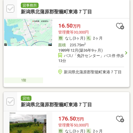
貸事務所
新潟県北蒲原郡聖籠町東港７丁目
16.50
万円
管理費等30,000円
なし(3ヶ月)
2ヶ月
2
面積
235.75m
1989年12月(築36年9ヶ月)
バス/「免許センター」バス停 停歩
13分
新潟県北蒲原郡聖籠町東港７丁目
1階
貸地
新潟県北蒲原郡聖籠町東港７丁目
176.50
万円
管理費等50,000円
なし(3ヶ月)
2ヶ月