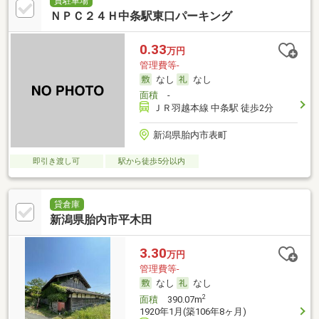
貸駐車場
ＮＰＣ２４Ｈ中条駅東口パーキング
0.33
万円
管理費等-
なし
なし
面積
-
ＪＲ羽越本線 中条駅 徒歩2分
新潟県胎内市表町
即引き渡し可
駅から徒歩5分以内
貸倉庫
新潟県胎内市平木田
3.30
万円
管理費等-
なし
なし
2
面積
390.07m
1920年1月(築106年8ヶ月)