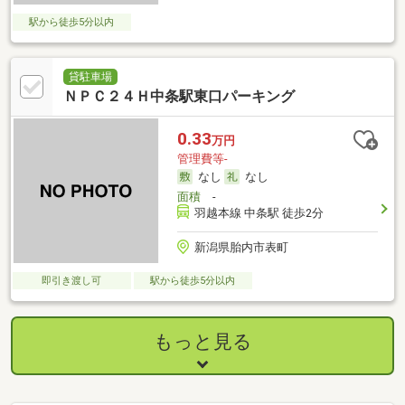
駅から徒歩5分以内
貸駐車場
ＮＰＣ２４Ｈ中条駅東口パーキング
0.33
万円
管理費等-
なし
なし
面積
-
羽越本線 中条駅 徒歩2分
新潟県胎内市表町
即引き渡し可
駅から徒歩5分以内
もっと見る