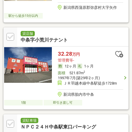
新潟県西蒲原郡弥彦村大字矢作
駅から徒歩15分以内
貸店舗
中条字小荒川テナント
32.28
万円
管理費等-
12ヶ月
1ヶ月
2
面積
521.87m
1997年7月(築29年2ヶ月)
ＪＲ羽越本線中条駅徒歩1728m
新潟県胎内市中条
1階
即引き渡し可
貸駐車場
ＮＰＣ２４Ｈ中条駅東口パーキング