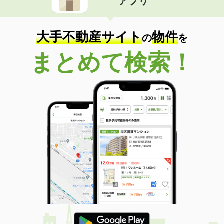
アプリ
大手不動産サイト
物件
の
を
まとめて検索！