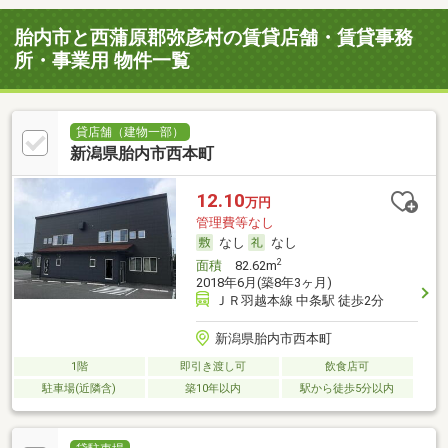
胎内市と西蒲原郡弥彦村の賃貸店舗・賃貸事務
所・事業用 物件一覧
貸店舗（建物一部）
新潟県胎内市西本町
12.10
万円
管理費等なし
なし
なし
2
面積
82.62m
2018年6月(築8年3ヶ月)
ＪＲ羽越本線 中条駅 徒歩2分
新潟県胎内市西本町
1階
即引き渡し可
飲食店可
駐車場(近隣含)
築10年以内
駅から徒歩5分以内