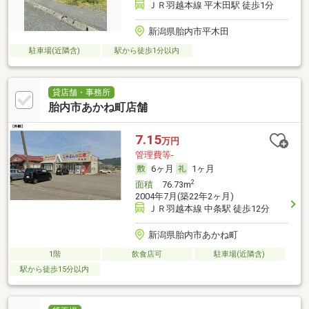
ＪＲ羽越本線 平木田駅 徒歩1分
新潟県胎内市平木田
駐車場(近隣含)
駅から徒歩1分以内
貸店舗・事務所
胎内市あかね町店舗
7.15
万円
管理費等-
6ヶ月
1ヶ月
2
面積
76.73m
2004年7月(築22年2ヶ月)
ＪＲ羽越本線 中条駅 徒歩12分
新潟県胎内市あかね町
1階
飲食店可
駐車場(近隣含)
駅から徒歩15分以内