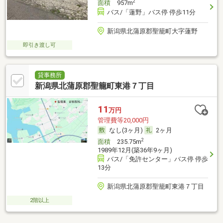
2
面積
957m
バス/「蓮野」バス停 停歩11分
新潟県北蒲原郡聖籠町大字蓮野
即引き渡し可
貸事務所
新潟県北蒲原郡聖籠町東港７丁目
11
万円
管理費等20,000円
なし(3ヶ月)
2ヶ月
2
面積
235.75m
1989年12月(築36年9ヶ月)
バス/「免許センター」バス停 停歩
13分
新潟県北蒲原郡聖籠町東港７丁目
2階以上