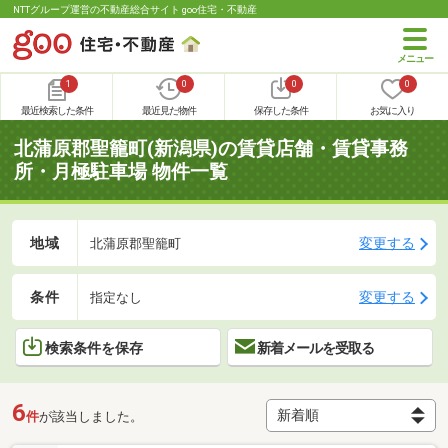
NTTグループ運営の不動産総合サイト goo住宅・不動産
1
0
0
0
最近検索した条件
最近見た物件
保存した条件
お気に入り
北蒲原郡聖籠町(新潟県)の賃貸店舗・賃貸事務
所・月極駐車場 物件一覧
地域
変更する
北蒲原郡聖籠町
条件
変更する
指定なし
検索条件を保存
新着メールを受取る
6
件
が該当しました。