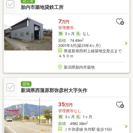
貸工場
胎内市築地貸鉄工所
7
万円
管理費等-
2ヶ月
なし
2
面積
74.49m
2001年5月(築25年4ヶ月)
県道新発田村上線築地交差点まで
４５０ｍ
新潟県胎内市築地
貸地
新潟県西蒲原郡弥彦村大字矢作
35
万円
管理費等なし
3ヶ月
1ヶ月
2
面積
4982.38m
ＪＲ弥彦線 矢作駅 徒歩15分