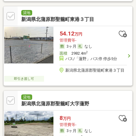
貸地
新潟県北蒲原郡聖籠町東港３丁目
54.12
万円
管理費等-
3ヶ月
なし
2
面積
2982.4m
バス/「蓮野」バス停 停歩5分
新潟県北蒲原郡聖籠町東港３丁目
即引き渡し可
貸地
新潟県北蒲原郡聖籠町大字蓮野
8
万円
管理費等-
3ヶ月
なし