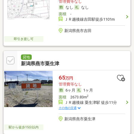
管理費等なし
なし
なし
面積
-
ＪＲ越後線吉田駅徒歩1101m
新潟県燕市吉田
即引き渡し可
貸地
新潟県燕市粟生津
65
万円
管理費等なし
6ヶ月
1ヶ月
2
面積
2673.83m
ＪＲ越後線 粟生津駅 徒歩11分
その他の交通
新潟県燕市粟生津
駅から徒歩15分以内