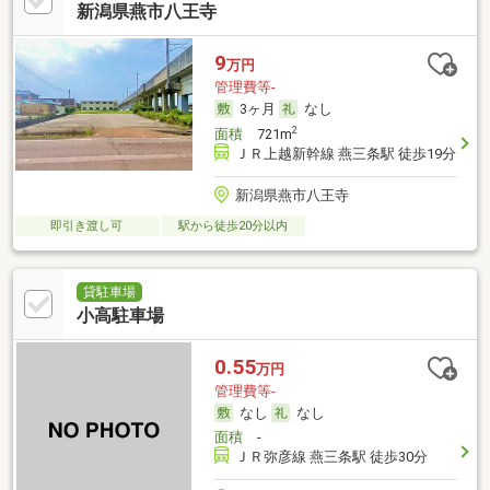
新潟県燕市八王寺
9
万円
管理費等-
3ヶ月
なし
2
面積
721m
ＪＲ上越新幹線 燕三条駅 徒歩19分
新潟県燕市八王寺
即引き渡し可
駅から徒歩20分以内
貸駐車場
小高駐車場
0.55
万円
管理費等-
なし
なし
面積
-
ＪＲ弥彦線 燕三条駅 徒歩30分