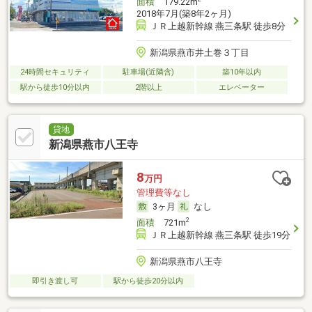
面積
179.22m
2018年7月(築8年2ヶ月)
ＪＲ上越新幹線 燕三条駅 徒歩8分
新潟県燕市井土巻３丁目
24時間セキュリティ
駐車場(近隣含)
築10年以内
駅から徒歩10分以内
2階以上
エレベーター
貸地
新潟県燕市八王寺
8
万円
管理費等なし
3ヶ月
なし
2
面積
721m
ＪＲ上越新幹線 燕三条駅 徒歩19分
新潟県燕市八王寺
即引き渡し可
駅から徒歩20分以内