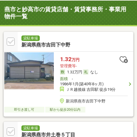
燕市と妙高市の賃貸店舗・賃貸事務所・事業用
物件一覧
貸駐車場
新潟県燕市吉田下中野
1.32
万円
管理費等-
1.32万円
なし
面積
-
1986年1月(築40年8ヶ月)
ＪＲ越後線 吉田駅 徒歩19分
新潟県燕市吉田下中野
即引き渡し可
駅から徒歩20分以内
貸駐車場
新潟県燕市井土巻５丁目