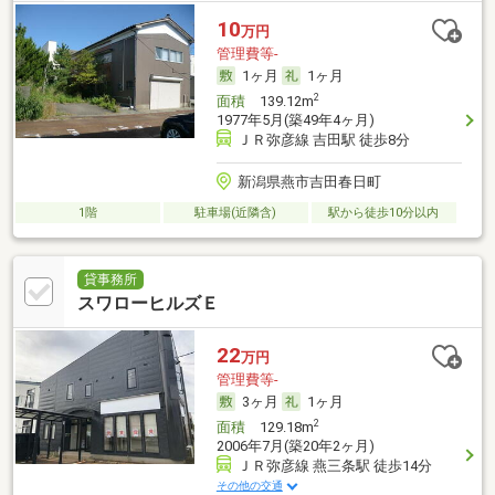
10
万円
管理費等-
1ヶ月
1ヶ月
2
面積
139.12m
1977年5月(築49年4ヶ月)
ＪＲ弥彦線 吉田駅 徒歩8分
新潟県燕市吉田春日町
1階
駐車場(近隣含)
駅から徒歩10分以内
貸事務所
スワローヒルズＥ
22
万円
管理費等-
3ヶ月
1ヶ月
2
面積
129.18m
2006年7月(築20年2ヶ月)
ＪＲ弥彦線 燕三条駅 徒歩14分
その他の交通