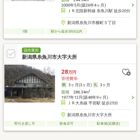
2000年5月(築26年4ヶ月)
ＪＲ北陸新幹線 糸魚川駅 徒歩20分
新潟県糸魚川市横町５丁目
1階
駅から徒歩20分以内
貸作業所
新潟県糸魚川市大字大所
28
万円
管理費等-
3ヶ月(3ヶ月)
3ヶ月
2
面積
286.34m
1977年12月(築48年9ヶ月)
ＪＲ大糸線 平岩駅 徒歩25分
新潟県糸魚川市大字大所
即引き渡し可
飲食店可
駐車場(近隣含)