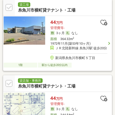
貸工場
糸魚川市横町貸テナント・工場
44
万円
管理費等-
3ヶ月
なし
2
面積
364.32m
1972年11月(築53年10ヶ月)
ＪＲ北陸新幹線 糸魚川駅 徒歩20分
新潟県糸魚川市横町５丁目
1階
駅から徒歩20分以内
貸店舗・事務所
糸魚川市横町貸テナント・工場
44
万円
管理費等-
3ヶ月
なし
2
面積
244.54m