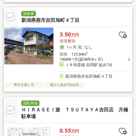
貸倉庫
新潟県燕市吉田旭町４丁目
3.50
万円
管理費等-
1ヶ月
なし
2
面積
125.84m
1968年1月(築58年8ヶ月)
ＪＲ弥彦線 吉田駅 徒歩7分
新潟県燕市吉田旭町４丁目
即引き渡し可
駅から徒歩7分以内
貸駐車場
ＨＩＲＡＳＥＩ遊 ＴＳＵＴＡＹＡ吉田店 月極
駐車場
0.55
万円