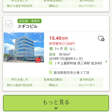
即引き渡し可
駐車場(近隣含)
築10年以内
駅から徒歩10分以内
2階以上
エレベーター
貸店舗・事務所
スギコビル
15.40
万円
管理費等27,500円
3ヶ月
なし
2
面積
59.52m
2018年7月(築8年2ヶ月)
ＪＲ上越新幹線 燕三条駅 徒歩8分
新潟県燕市井土巻３丁目
即引き渡し可
駐車場(近隣含)
築10年以内
駅から徒歩10分以内
2階以上
エレベーター
もっと見る