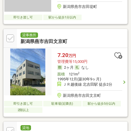
新潟県燕市吉田堤町
即引き渡し可
駅から徒歩1分以内
貸事務所
新潟県燕市吉田文京町
7.20
万円
管理費等15,000円
2ヶ月
なし
2
面積
121m
1995年12月(築30年9ヶ月)
ＪＲ越後線 北吉田駅 徒歩2分
新潟県燕市吉田文京町
即引き渡し可
駐車場(近隣含)
駅から徒歩5分以内
2階以上
貸地