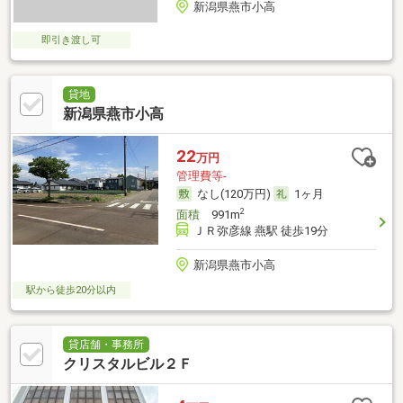
新潟県燕市小高
即引き渡し可
貸地
新潟県燕市小高
22
万円
管理費等-
なし(120万円)
1ヶ月
2
面積
991m
ＪＲ弥彦線 燕駅 徒歩19分
新潟県燕市小高
駅から徒歩20分以内
貸店舗・事務所
クリスタルビル２Ｆ