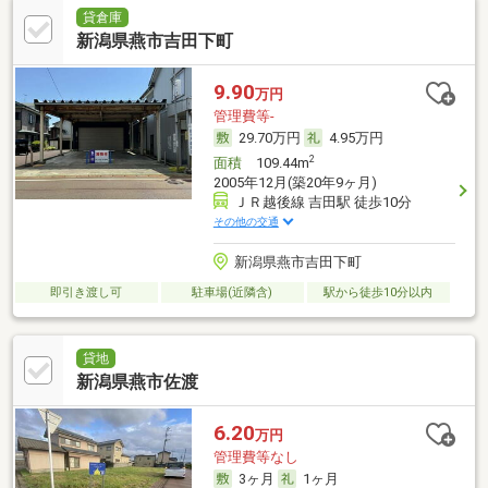
貸倉庫
新潟県燕市吉田下町
9.90
万円
管理費等-
29.70万円
4.95万円
2
面積
109.44m
2005年12月(築20年9ヶ月)
ＪＲ越後線 吉田駅 徒歩10分
その他の交通
新潟県燕市吉田下町
即引き渡し可
駐車場(近隣含)
駅から徒歩10分以内
貸地
新潟県燕市佐渡
6.20
万円
管理費等なし
3ヶ月
1ヶ月