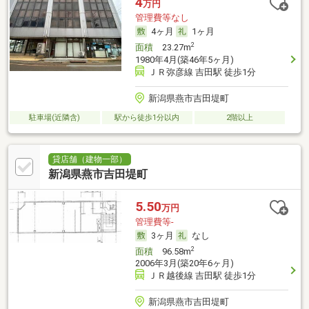
4
万円
管理費等なし
4ヶ月
1ヶ月
2
面積
23.27m
1980年4月(築46年5ヶ月)
ＪＲ弥彦線 吉田駅 徒歩1分
新潟県燕市吉田堤町
駐車場(近隣含)
駅から徒歩1分以内
2階以上
貸店舗（建物一部）
新潟県燕市吉田堤町
5.50
万円
管理費等-
3ヶ月
なし
2
面積
96.58m
2006年3月(築20年6ヶ月)
ＪＲ越後線 吉田駅 徒歩1分
新潟県燕市吉田堤町