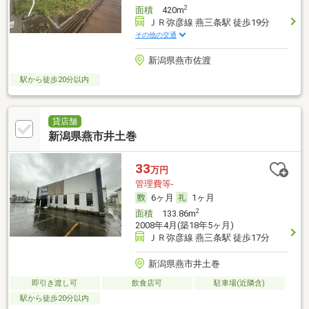
2
面積
420m
ＪＲ弥彦線 燕三条駅 徒歩19分
その他の交通
新潟県燕市佐渡
駅から徒歩20分以内
貸店舗
新潟県燕市井土巻
33
万円
管理費等-
6ヶ月
1ヶ月
2
面積
133.86m
2008年4月(築18年5ヶ月)
ＪＲ弥彦線 燕三条駅 徒歩17分
新潟県燕市井土巻
即引き渡し可
飲食店可
駐車場(近隣含)
駅から徒歩20分以内