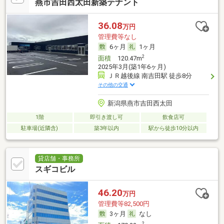
燕市吉田西太田新築テナント
36.08
万円
管理費等なし
6ヶ月
1ヶ月
2
面積
120.47m
2025年3月(築1年6ヶ月)
ＪＲ越後線 南吉田駅 徒歩8分
その他の交通
新潟県燕市吉田西太田
1階
即引き渡し可
飲食店可
駐車場(近隣含)
築3年以内
駅から徒歩10分以内
貸店舗・事務所
スギコビル
46.20
万円
管理費等82,500円
3ヶ月
なし
2