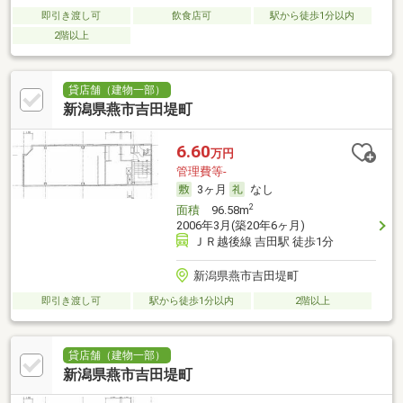
即引き渡し可
飲食店可
駅から徒歩1分以内
2階以上
貸店舗（建物一部）
新潟県燕市吉田堤町
6.60
万円
管理費等-
3ヶ月
なし
2
面積
96.58m
2006年3月(築20年6ヶ月)
ＪＲ越後線 吉田駅 徒歩1分
新潟県燕市吉田堤町
即引き渡し可
駅から徒歩1分以内
2階以上
貸店舗（建物一部）
新潟県燕市吉田堤町