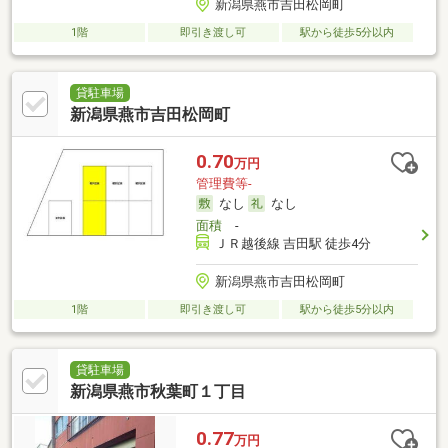
新潟県燕市吉田松岡町
1階
即引き渡し可
駅から徒歩5分以内
貸駐車場
新潟県燕市吉田松岡町
0.70
万円
管理費等-
なし
なし
面積
-
ＪＲ越後線 吉田駅 徒歩4分
新潟県燕市吉田松岡町
1階
即引き渡し可
駅から徒歩5分以内
貸駐車場
新潟県燕市秋葉町１丁目
0.77
万円