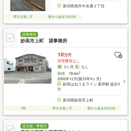
新潟県燕市中央通２丁目
即引き渡し可
駅から徒歩7分以内
貸事務所
妙高市上町 貸事務所
10
万円
管理費等なし
2ヶ月
なし
2
面積
78.6m
2002年12月(築23年9ヶ月)
妙高はねうまライン 新井駅 徒歩5
分
新潟県妙高市上町
1階
即引き渡し可
駅から徒歩5分以内
貸店舗・事務所