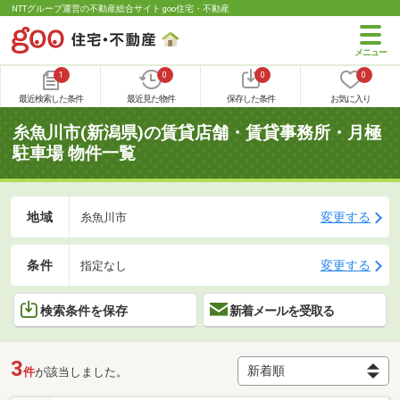
NTTグループ運営の不動産総合サイト goo住宅・不動産
1
0
0
0
最近検索した条件
最近見た物件
保存した条件
お気に入り
糸魚川市(新潟県)の賃貸店舗・賃貸事務所・月極
駐車場 物件一覧
地域
変更する
糸魚川市
条件
変更する
指定なし
検索条件を保存
新着メールを受取る
3
件
が該当しました。