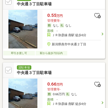
中央通３丁目駐車場
0.55
万円
管理費等-
なし
なし
面積
-
ＪＲ弥彦線 燕駅 徒歩6分
新潟県燕市中央通２丁目
即引き渡し可
駅から徒歩7分以内
貸駐車場
中央通３丁目駐車場
0.66
万円
管理費等-
0.66万円
なし
面積
-
ＪＲ弥彦線 燕駅 徒歩6分