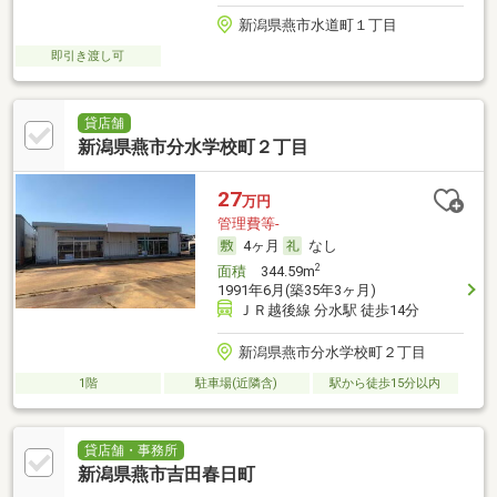
新潟県燕市水道町１丁目
即引き渡し可
貸店舗
新潟県燕市分水学校町２丁目
27
万円
管理費等-
4ヶ月
なし
2
面積
344.59m
1991年6月(築35年3ヶ月)
ＪＲ越後線 分水駅 徒歩14分
新潟県燕市分水学校町２丁目
1階
駐車場(近隣含)
駅から徒歩15分以内
貸店舗・事務所
新潟県燕市吉田春日町