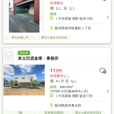
管理費等-
なし
なし
面積
-
ＪＲ弥彦線 燕駅 徒歩15分
新潟県燕市秋葉町１丁目
即引き渡し可
駅から徒歩15分以内
貸倉庫
東太田貸倉庫・事務所
11
万円
管理費等なし
4ヶ月
なし
2
面積
666.63m
1979年12月(築46年9ヶ月)
ＪＲ弥彦線 燕駅 徒歩17分
新潟県燕市東太田
1階
駐車場(近隣含)
駅から徒歩20分以内