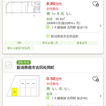
8.80
万円
管理費等-
3ヶ月
なし
2
面積
93.3m
2006年3月(築20年6ヶ月)
ＪＲ越後線 吉田駅 徒歩1分
新潟県燕市吉田堤町
1階
即引き渡し可
飲食店可
駅から徒歩1分以内
貸駐車場
新潟県燕市吉田松岡町
0.50
万円
管理費等-
なし
なし
面積
-
ＪＲ越後線 吉田駅 徒歩4分