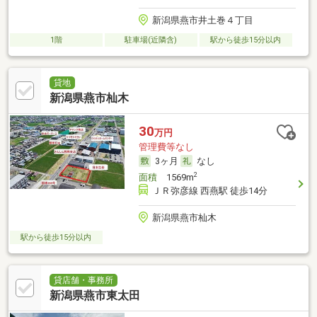
新潟県燕市井土巻４丁目
1階
駐車場(近隣含)
駅から徒歩15分以内
貸地
新潟県燕市杣木
30
万円
管理費等なし
3ヶ月
なし
2
面積
1569m
ＪＲ弥彦線 西燕駅 徒歩14分
新潟県燕市杣木
駅から徒歩15分以内
貸店舗・事務所
新潟県燕市東太田