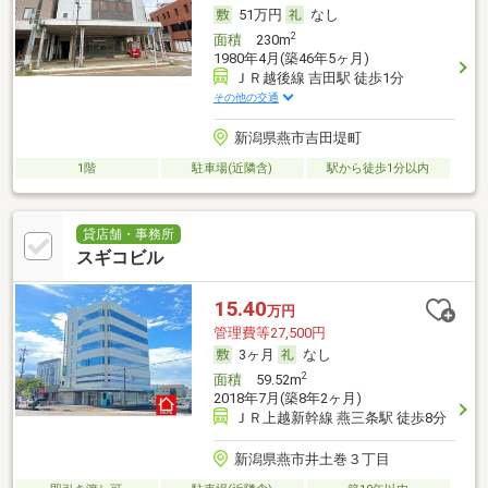
51万円
なし
2
面積
230m
1980年4月(築46年5ヶ月)
ＪＲ越後線 吉田駅 徒歩1分
その他の交通
新潟県燕市吉田堤町
1階
駐車場(近隣含)
駅から徒歩1分以内
貸店舗・事務所
スギコビル
15.40
万円
管理費等27,500円
3ヶ月
なし
2
面積
59.52m
2018年7月(築8年2ヶ月)
ＪＲ上越新幹線 燕三条駅 徒歩8分
新潟県燕市井土巻３丁目