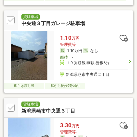
貸駐車場
中央通３丁目ガレージ駐車場
1.10
万円
管理費等-
1.10万円
なし
面積
-
ＪＲ弥彦線 燕駅 徒歩6分
新潟県燕市中央通２丁目
即引き渡し可
駅から徒歩7分以内
貸駐車場
新潟県燕市中央通３丁目
3.30
万円
管理費等-