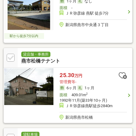
1ヶ月
なし
面積
-
ＪＲ弥彦線 燕駅 徒歩7分
新潟県燕市中央通３丁目
駅から徒歩7分以内
貸店舗・事務所
燕市松橋テナント
25.30
万円
管理費等-
6ヶ月
1ヶ月
2
面積
409.01m
1992年11月(築33年10ヶ月)
ＪＲ弥彦線燕駅徒歩2840m
新潟県燕市松橋
貸駐車場