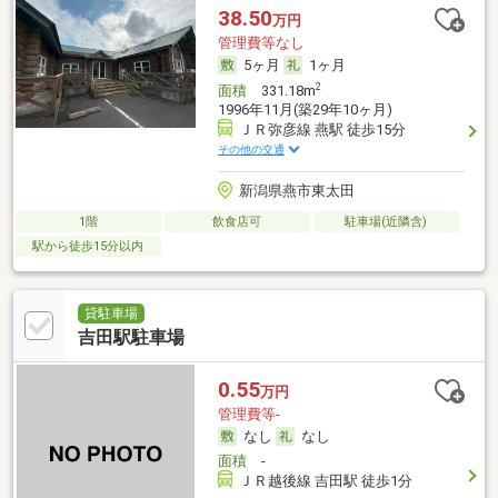
38.50
万円
管理費等なし
5ヶ月
1ヶ月
2
面積
331.18m
1996年11月(築29年10ヶ月)
ＪＲ弥彦線 燕駅 徒歩15分
その他の交通
新潟県燕市東太田
1階
飲食店可
駐車場(近隣含)
駅から徒歩15分以内
貸駐車場
吉田駅駐車場
0.55
万円
管理費等-
なし
なし
面積
-
ＪＲ越後線 吉田駅 徒歩1分