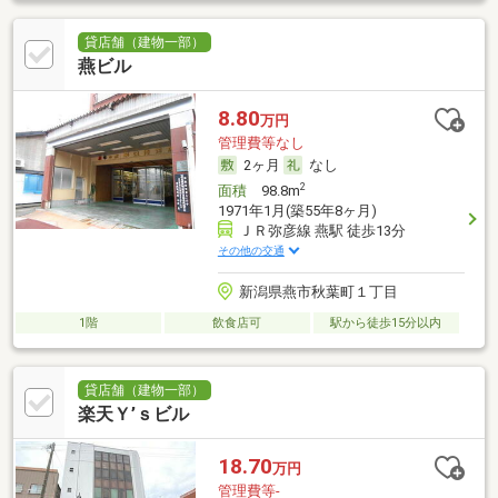
貸店舗（建物一部）
燕ビル
8.80
万円
管理費等なし
2ヶ月
なし
2
面積
98.8m
1971年1月(築55年8ヶ月)
ＪＲ弥彦線 燕駅 徒歩13分
その他の交通
新潟県燕市秋葉町１丁目
1階
飲食店可
駅から徒歩15分以内
貸店舗（建物一部）
楽天Ｙ’ｓビル
18.70
万円
管理費等-