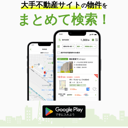
大手不動産サイト
物件
の
を
まとめて検索！