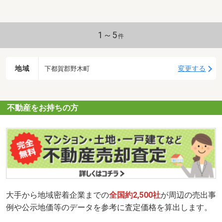
1～5
件
地域
変更する
下都賀郡野木町
不動産をお持ちの方
大手から地域密着企業までの
全国約2,500社
が周辺の売出事
例や公示地価等のデータを参考に査定価格を算出します。