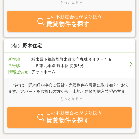
まいりたいと思います。 皆様にお会いできる日を楽しみにしていま
もっと見る
す。
この不動産会社が取り扱う
賃貸物件を探す
（有）野木住宅
所在地
栃木県下都賀郡野木町大字丸林３９２－１５
最寄駅
ＪＲ東北本線 野木駅 徒歩3分
情報提供元
アットホーム
当社は、野木町を中心に賃貸・売買物件を豊富に取り揃えており
ます。アパートをお探しの方から、土地・建物を購入希望の方ま
で、お客様の理想の住まい探しをお手伝いさせていただきます。
もっと見る
『借りたい』、『買いたい』、『売りたい』など、不動産の事なら
何でもお気軽にご相談下さい。豊富な経験と実績あるスタッフが、
この不動産会社が取り扱う
お客様の目の高さで、わかりやすく丁寧にお答えいたします。皆様
賃貸物件を探す
のお越しをスタッフ一同、心よりお待ちしております。