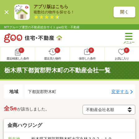
アプリ版はこちら
開く
複数社の物件を探せる！
NTTグループ運営の不動産総合サイト goo住宅・不動産
0
0
0
0
最近検索した条件
最近見た物件
保存した条件
お気に入り
栃木県下都賀郡野木町の不動産会社一覧
地域
変更する
下都賀郡野木町
全5
件
が該当しました。
金商ハウジング
所在地
栃木県下都賀郡野木町大字丸林３９２－１９