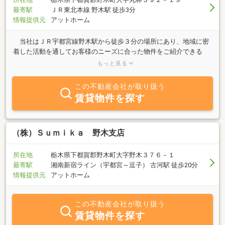
最寄駅
ＪＲ東北本線 野木駅 徒歩3分
情報提供元
アットホーム
当社はＪＲ宇都宮線野木駅から徒歩３分の場所にあり、地域に密
着した活動を通してお客様のニーズに合った物件をご紹介できる
様、日々尽力しております。豊かな住環境をご提供してまいります
もっと見る
ので野木町周辺での物件をお探しの際はお気軽にご相談下さい！
この不動産会社が取り扱う
賃貸物件を探す
（株）Ｓｕｍｉｋａ 野木支店
所在地
栃木県下都賀郡野木町大字野木３７６－１
最寄駅
湘南新宿ライン（宇都宮～逗子） 古河駅 徒歩20分
情報提供元
アットホーム
この不動産会社が取り扱う
賃貸物件を探す