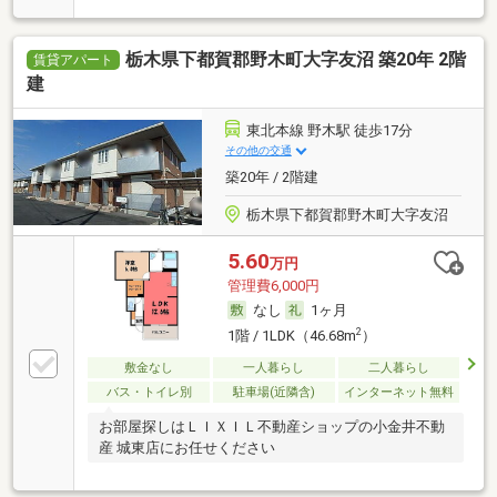
栃木県下都賀郡野木町大字友沼 築20年 2階
賃貸アパート
建
東北本線 野木駅 徒歩17分
その他の交通
築20年 / 2階建
栃木県下都賀郡野木町大字友沼
5.60
万円
管理費6,000円
なし
1ヶ月
2
1階 / 1LDK（46.68m
）
敷金なし
一人暮らし
二人暮らし
バス・トイレ別
駐車場(近隣含)
インターネット無料
お部屋探しはＬＩＸＩＬ不動産ショップの小金井不動
産 城東店にお任せください