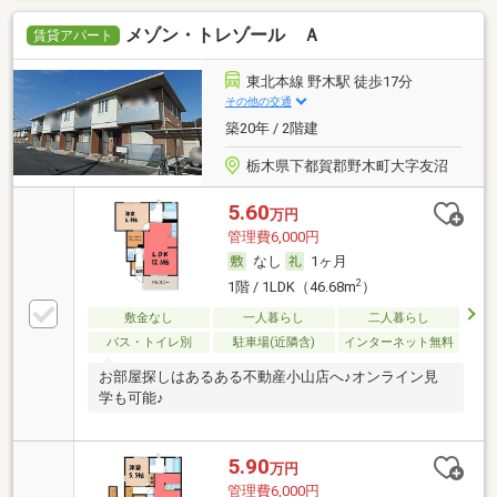
メゾン・トレゾール Ａ
賃貸アパート
東北本線 野木駅 徒歩17分
その他の交通
築20年 / 2階建
栃木県下都賀郡野木町大字友沼
5.60
万円
管理費6,000円
なし
1ヶ月
2
1階 / 1LDK（46.68m
）
敷金なし
一人暮らし
二人暮らし
バス・トイレ別
駐車場(近隣含)
インターネット無料
お部屋探しはあるある不動産小山店へ♪オンライン見
学も可能♪
5.90
万円
管理費6,000円