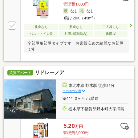
管理費1,000円
なし
なし
2
1階 / 2DK（45m
）
礼金なし
敷金なし
二人暮らし
バス・トイレ別
駐車場(近隣含)
角部屋
全部屋角部屋タイプです お家賃安めの綺麗なお部屋
です
リドレーノア
賃貸アパート
東北本線 野木駅 徒歩21分
その他の交通
築11年3ヶ月 / 2階建
栃木県下都賀郡野木町大字潤島
5.20
万円
管理費5,000円