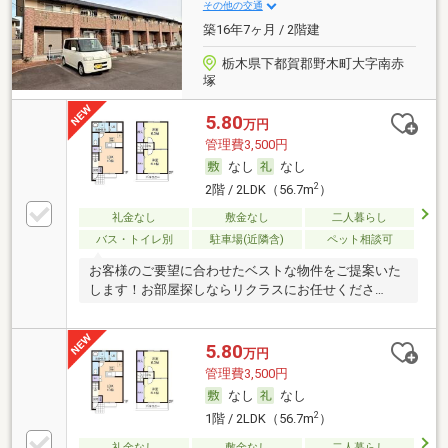
その他の交通
築16年7ヶ月 / 2階建
栃木県下都賀郡野木町大字南赤
塚
5.80
万円
管理費3,500円
なし
なし
2
2階 / 2LDK（56.7m
）
礼金なし
敷金なし
二人暮らし
バス・トイレ別
駐車場(近隣含)
ペット相談可
お客様のご要望に合わせたベストな物件をご提案いた
します！お部屋探しならリクラスにお任せくださ
い！！
5.80
万円
管理費3,500円
なし
なし
2
1階 / 2LDK（56.7m
）
礼金なし
敷金なし
二人暮らし