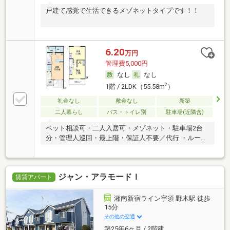
戸建て感覚で生活できるメゾネットタイプです！！
6.20
万円
管理費5,000円
なし
なし
2
1階 / 2LDK（55.58m
）
礼金なし
敷金なし
新築
二人暮らし
バス・トイレ別
駐車場(近隣含)
ペット相談可・二人入居可・メゾネット・駐車場2台
分・管理人巡回・最上階・保証人不要／代行 ・ルーム
シェア可
ジャン・アラモードＩ
賃貸アパート
湘南新宿ライン宇須 野木駅 徒歩
15分
その他の交通
築25年6ヶ月 / 2階建