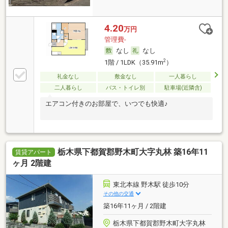
4.20
万円
管理費-
なし
なし
2
1階 / 1LDK（35.91m
）
礼金なし
敷金なし
一人暮らし
二人暮らし
バス・トイレ別
駐車場(近隣含)
エアコン付きのお部屋で、いつでも快適♪
栃木県下都賀郡野木町大字丸林 築16年11
賃貸アパート
ヶ月 2階建
東北本線 野木駅 徒歩10分
その他の交通
築16年11ヶ月 / 2階建
栃木県下都賀郡野木町大字丸林