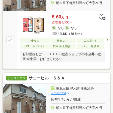
栃木県下都賀郡野木町大字友沼
5.60
万円
管理費3,500円
なし
なし
2
1階 / 2LDK（58.5m
）
礼金なし
敷金なし
二人暮らし
バス・トイレ別
駐車場(近隣含)
ペット相談可
お部屋探しはＬＩＸＩＬ不動産ショップの小金井不動
産 城東店にお任せください
サニーヒル Ｓ＆Ａ
テラスハウス
東北本線 野木駅 徒歩23分
その他の交通
築18年2ヶ月 / 2階建
栃木県下都賀郡野木町大字友沼