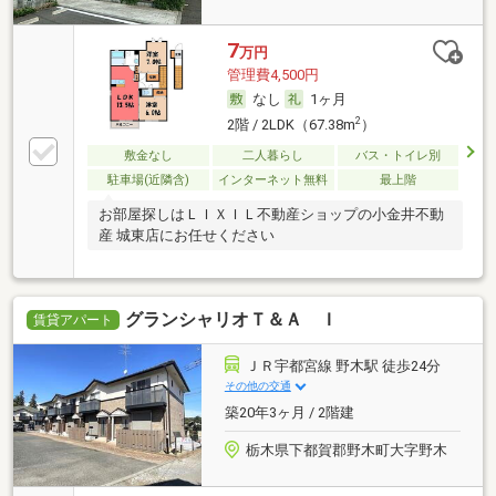
7
万円
管理費4,500円
なし
1ヶ月
2
2階 / 2LDK（67.38m
）
敷金なし
二人暮らし
バス・トイレ別
駐車場(近隣含)
インターネット無料
最上階
お部屋探しはＬＩＸＩＬ不動産ショップの小金井不動
産 城東店にお任せください
グランシャリオＴ＆Ａ Ｉ
賃貸アパート
ＪＲ宇都宮線 野木駅 徒歩24分
その他の交通
築20年3ヶ月 / 2階建
栃木県下都賀郡野木町大字野木