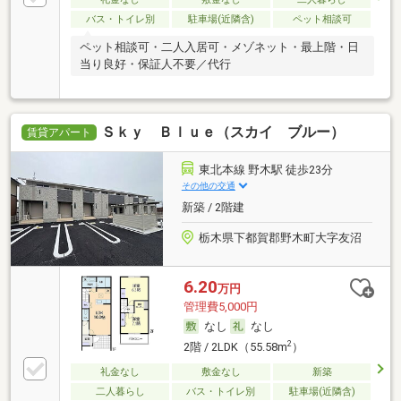
バス・トイレ別
駐車場(近隣含)
ペット相談可
ペット相談可・二人入居可・メゾネット・最上階・日
当り良好・保証人不要／代行
Ｓｋｙ Ｂｌｕｅ（スカイ ブルー）
賃貸アパート
東北本線 野木駅 徒歩23分
その他の交通
新築 / 2階建
栃木県下都賀郡野木町大字友沼
6.20
万円
管理費5,000円
なし
なし
2
2階 / 2LDK（55.58m
）
礼金なし
敷金なし
新築
二人暮らし
バス・トイレ別
駐車場(近隣含)