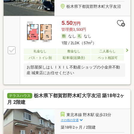
栃木県下都賀郡野木町大字友沼
5.50
万円
管理費3,500円
なし
なし
2
1階 / 2LDK（57m
）
礼金なし
敷金なし
二人暮らし
バス・トイレ別
駐車場(近隣含)
ペット相談可
お部屋探しはＬＩＸＩＬ不動産ショップの小金井不動
産 城東店にお任せください
栃木県下都賀郡野木町大字友沼 築18年2ヶ
テラスハウス
月 2階建
東北本線 野木駅 徒歩23分
その他の交通
築18年2ヶ月 / 2階建