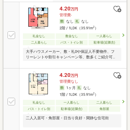
4.20
万円
管理費-
なし
なし
2
2階 / 1LDK（35.91m
）
礼金なし
敷金なし
一人暮らし
二人暮らし
バス・トイレ別
駐車場(近隣含)
大手ハウスメーカー、敷・礼0や保証人不要物件、フ
リーレントや割引キャンペーン等、数多くご紹介可能
です
4.20
万円
管理費なし
1ヶ月
なし
2
1階 / 1LDK（35.91m
）
礼金なし
一人暮らし
二人暮らし
バス・トイレ別
駐車場(近隣含)
角部屋
二人入居可・角部屋・日当り良好・閑静な住宅街