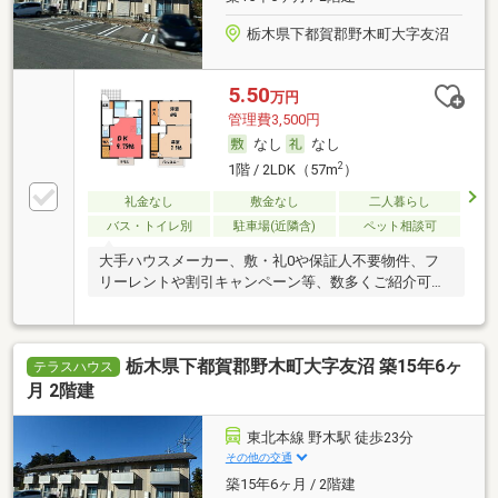
栃木県下都賀郡野木町大字友沼
5.50
万円
管理費3,500円
なし
なし
2
1階 / 2LDK（57m
）
礼金なし
敷金なし
二人暮らし
バス・トイレ別
駐車場(近隣含)
ペット相談可
大手ハウスメーカー、敷・礼0や保証人不要物件、フ
リーレントや割引キャンペーン等、数多くご紹介可能
です
栃木県下都賀郡野木町大字友沼 築15年6ヶ
テラスハウス
月 2階建
東北本線 野木駅 徒歩23分
その他の交通
築15年6ヶ月 / 2階建