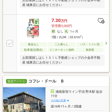
お部屋探しはＬＩＸＩＬ不動産ショップの小金井不動
産 城東店にお任せください
7.30
万円
管理費5,000円
なし
1ヶ月
2
1階 / 2LDK（53.61m
）
敷金なし
二人暮らし
バス・トイレ別
駐車場(近隣含)
インターネット無料
角部屋
お部屋探しはＬＩＸＩＬ不動産ショップの小金井不動
産 城東店にお任せください
コフレ・ドール Ｂ
賃貸アパート
湘南新宿ライン宇須 野木駅 徒歩
11分
その他の交通
築16年11ヶ月 / 2階建