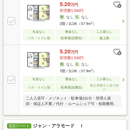
5.20
万円
管理費3,500円
なし
なし
2
2階 / 2LDK（57.9m
）
礼金なし
敷金なし
二人暮らし
バス・トイレ別
駐車場(近隣含)
最上階
5.20
万円
管理費3,500円
なし
なし
2
1階 / 2LDK（57.9m
）
礼金なし
敷金なし
二人暮らし
モニタ付インターホ
バス・トイレ別
駐車場(近隣含)
ン
二人入居可・メゾネット・駐車場2台分・管理人巡
回・保証人不要／代行 ・ルームシェア可・初期費用カ
ード決済可
ジャン・アラモード Ｉ
賃貸アパート