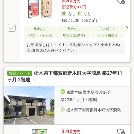
5.80
万円
管理費3,500円
なし
なし
2
1階 / 2LDK（56.7m
）
礼金なし
敷金なし
二人暮らし
バス・トイレ別
駐車場(近隣含)
ペット相談可
お部屋探しはＬＩＸＩＬ不動産ショップの小金井不動
産 城東店にお任せください
栃木県下都賀郡野木町大字潤島 築27年11
賃貸アパート
ヶ月 2階建
東北本線 野木駅 徒歩27分
築27年11ヶ月 / 2階建
栃木県下都賀郡野木町大字潤島
3.90
万円