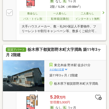
なし
1ヶ月
2
2階 / 1LDK（49.88m
）
敷金なし
一人暮らし
二人暮らし
バス・トイレ別
駐車場(近隣含)
インターネット無料
大手ハウスメーカー、敷・礼0や保証人不要物件、フ
リーレントや割引キャンペーン等、数多くご紹介可能
です
栃木県下都賀郡野木町大字潤島 築11年3ヶ
賃貸アパート
月 2階建
東北本線 野木駅 徒歩21分
その他の交通
築11年3ヶ月 / 2階建
栃木県下都賀郡野木町大字潤島
5.20
万円
管理費5,000円
なし
1ヶ月