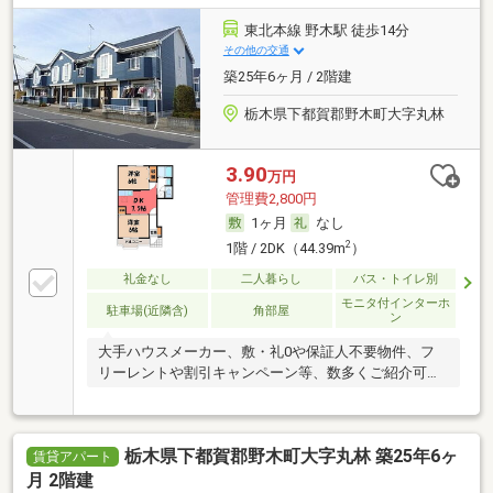
東北本線 野木駅 徒歩14分
その他の交通
築25年6ヶ月 / 2階建
栃木県下都賀郡野木町大字丸林
3.90
万円
管理費2,800円
1ヶ月
なし
2
1階 / 2DK（44.39m
）
礼金なし
二人暮らし
バス・トイレ別
モニタ付インターホ
駐車場(近隣含)
角部屋
ン
大手ハウスメーカー、敷・礼0や保証人不要物件、フ
リーレントや割引キャンペーン等、数多くご紹介可能
です
栃木県下都賀郡野木町大字丸林 築25年6ヶ
賃貸アパート
月 2階建