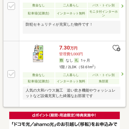
敷金なし
二人暮らし
バス・トイレ別
モニタ付インターホ
駐車場(近隣含)
インターネット無料
ン
防犯セキュリティが充実した物件です！
7.30
万円
管理費5,000円
なし
1ヶ月
2
1階 / 2LDK（53.61m
）
敷金なし
二人暮らし
バス・トイレ別
駐車場(近隣含)
インターネット無料
角部屋
人気の大和ハウス施工 追い炊き機能やウォッシュレ
ットなど設備充実した綺麗なお部屋です