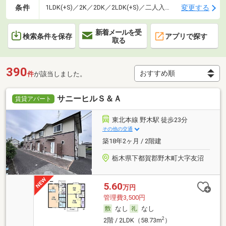
条件
変更する
1LDK(+S)／2K／2DK／2LDK(+S)／二人入居可
新着メールを受
検索条件を保存
アプリで探す
取る
390
件
が該当しました。
サニーヒルＳ＆Ａ
賃貸アパート
東北本線 野木駅 徒歩23分
その他の交通
築18年2ヶ月 / 2階建
栃木県下都賀郡野木町大字友沼
5.60
万円
管理費3,500円
なし
なし
2
2階 / 2LDK（58.73m
）