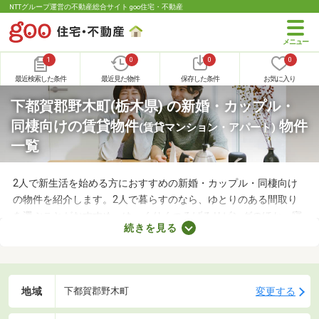
NTTグループ運営の不動産総合サイト goo住宅・不動産
1
0
0
0
最近検索した条件
最近見た物件
保存した条件
お気に入り
下都賀郡野木町(栃木県) の新婚・カップル・
同棲向けの賃貸物件
物件
(賃貸マンション・アパート)
一覧
2人で新生活を始める方におすすめの新婚・カップル・同棲向け
の物件を紹介します。2人で暮らすのなら、ゆとりのある間取り
を選ぶことがおすすめ。ゆっくりくつろげるリビングのほか、寝
続きを見る
室や収納スペースを確保できる物件を選べば、長く快適に暮らせ
るでしょう。物件別に備える設備が異なるので、間取りとあわせ
てチェックしてみてくださいね。
地域
変更する
下都賀郡野木町