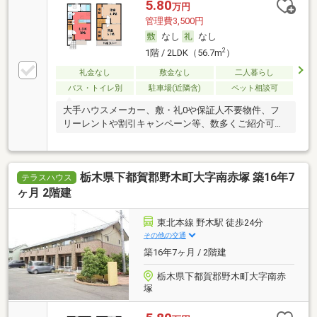
5.80
万円
管理費3,500円
なし
なし
2
1階 / 2LDK（56.7m
）
礼金なし
敷金なし
二人暮らし
バス・トイレ別
駐車場(近隣含)
ペット相談可
大手ハウスメーカー、敷・礼0や保証人不要物件、フ
リーレントや割引キャンペーン等、数多くご紹介可能
です
栃木県下都賀郡野木町大字南赤塚 築16年7
テラスハウス
ヶ月 2階建
東北本線 野木駅 徒歩24分
その他の交通
築16年7ヶ月 / 2階建
栃木県下都賀郡野木町大字南赤
塚