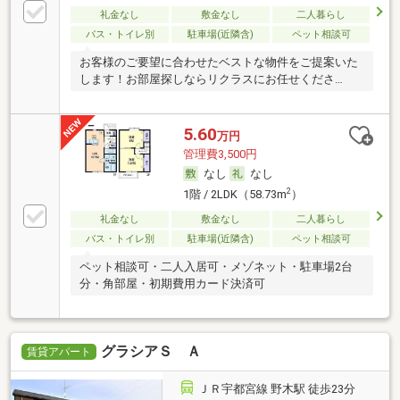
礼金なし
敷金なし
二人暮らし
バス・トイレ別
駐車場(近隣含)
ペット相談可
お客様のご要望に合わせたベストな物件をご提案いた
します！お部屋探しならリクラスにお任せくださ
い！！
5.60
万円
管理費3,500円
なし
なし
2
1階 / 2LDK（58.73m
）
礼金なし
敷金なし
二人暮らし
バス・トイレ別
駐車場(近隣含)
ペット相談可
ペット相談可・二人入居可・メゾネット・駐車場2台
分・角部屋・初期費用カード決済可
グラシアＳ Ａ
賃貸アパート
ＪＲ宇都宮線 野木駅 徒歩23分