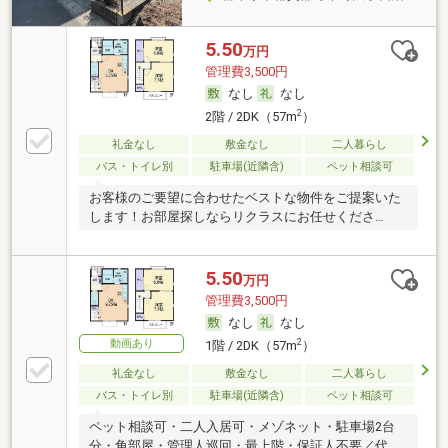
5.50
万円
管理費3,500円
なし
なし
2
2階 / 2DK（57m
）
礼金なし
敷金なし
二人暮らし
バス・トイレ別
駐車場(近隣含)
ペット相談可
お客様のご要望に合わせたベストな物件をご提案いた
します！お部屋探しならリクラスにお任せくださ
い！！
5.50
万円
管理費3,500円
なし
なし
2
動画あり
1階 / 2DK（57m
）
礼金なし
敷金なし
二人暮らし
バス・トイレ別
駐車場(近隣含)
ペット相談可
ペット相談可・二人入居可・メゾネット・駐車場2台
分・角部屋・管理人巡回・最上階・保証人不要／代行