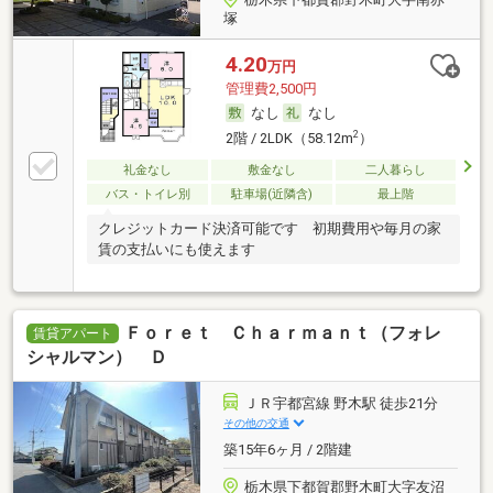
塚
4.20
万円
管理費2,500円
なし
なし
2
2階 / 2LDK（58.12m
）
礼金なし
敷金なし
二人暮らし
バス・トイレ別
駐車場(近隣含)
最上階
クレジットカード決済可能です 初期費用や毎月の家
賃の支払いにも使えます
Ｆｏｒｅｔ Ｃｈａｒｍａｎｔ（フォレ
賃貸アパート
シャルマン） Ｄ
ＪＲ宇都宮線 野木駅 徒歩21分
その他の交通
築15年6ヶ月 / 2階建
栃木県下都賀郡野木町大字友沼