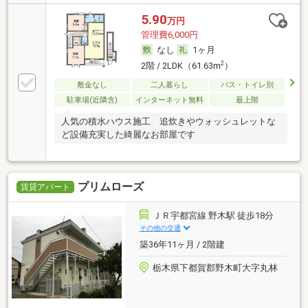
5.90
万円
管理費6,000円
なし
1ヶ月
2
2階 / 2LDK（61.63m
）
敷金なし
二人暮らし
バス・トイレ別
駐車場(近隣含)
インターネット無料
最上階
人気の積水ハウス施工 追炊きやウォッシュレットな
ど設備充実した綺麗なお部屋です
プリムローズ
賃貸アパート
ＪＲ宇都宮線 野木駅 徒歩18分
その他の交通
築36年11ヶ月 / 2階建
栃木県下都賀郡野木町大字丸林