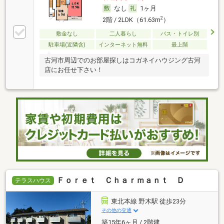
なし
1ヶ月
2
2階 / 2LDK（61.63m
）
敷金なし
二人暮らし
バス・トイレ別
駐車場(近隣含)
インターネット無料
最上階
古河市周辺でのお部屋探しはコガネイハウジング古河
店にお任せ下さい！
Ｆｏｒｅｔ Ｃｈａｒｍａｎｔ Ｄ
テラスハウス
東北本線 野木駅 徒歩23分
その他の交通
築15年6ヶ月 / 2階建