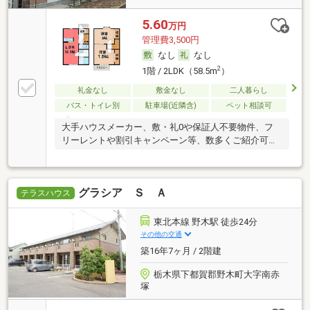
5.60
万円
管理費3,500円
なし
なし
2
1階 / 2LDK（58.5m
）
礼金なし
敷金なし
二人暮らし
バス・トイレ別
駐車場(近隣含)
ペット相談可
大手ハウスメーカー、敷・礼0や保証人不要物件、フ
リーレントや割引キャンペーン等、数多くご紹介可能
です
グラシア Ｓ Ａ
テラスハウス
東北本線 野木駅 徒歩24分
その他の交通
築16年7ヶ月 / 2階建
栃木県下都賀郡野木町大字南赤
塚