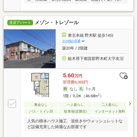
・ルームシェア可・初期費用カード決済可
メゾン・トレゾール
賃貸アパート
東北本線 野木駅 徒歩14分
その他の交通
築20年 / 2階建
栃木県下都賀郡野木町大字友沼
5.60
万円
管理費6,000円
なし
1ヶ月
2
1階 / 1LDK（46.68m
）
敷金なし
一人暮らし
二人暮らし
バス・トイレ別
駐車場(近隣含)
インターネット無料
人気の積水ハウス施工 追炊きやウォッシュレットな
ど設備充実した綺麗なお部屋です