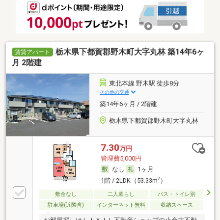
栃木県下都賀郡野木町大字丸林 築14年6ヶ
賃貸アパート
月 2階建
東北本線 野木駅 徒歩8分
その他の交通
築14年6ヶ月 / 2階建
栃木県下都賀郡野木町大字丸林
7.30
万円
管理費5,000円
なし
1ヶ月
2
1階 / 2LDK（53.33m
）
敷金なし
二人暮らし
バス・トイレ別
駐車場(近隣含)
インターネット無料
収納スペース