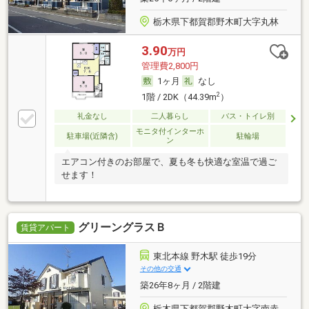
栃木県下都賀郡野木町大字丸林
3.90
万円
管理費2,800円
1ヶ月
なし
2
1階 / 2DK（44.39m
）
礼金なし
二人暮らし
バス・トイレ別
モニタ付インターホ
駐車場(近隣含)
駐輪場
ン
エアコン付きのお部屋で、夏も冬も快適な室温で過ご
せます！
グリーングラスＢ
賃貸アパート
東北本線 野木駅 徒歩19分
その他の交通
築26年8ヶ月 / 2階建
栃木県下都賀郡野木町大字南赤