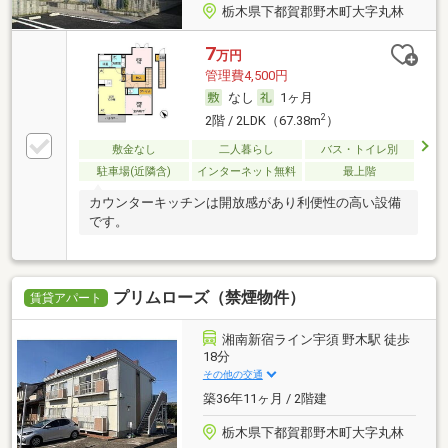
栃木県下都賀郡野木町大字丸林
7
万円
管理費4,500円
なし
1ヶ月
2
2階 / 2LDK（67.38m
）
敷金なし
二人暮らし
バス・トイレ別
駐車場(近隣含)
インターネット無料
最上階
カウンターキッチンは開放感があり利便性の高い設備
です。
プリムローズ（禁煙物件）
賃貸アパート
湘南新宿ライン宇須 野木駅 徒歩
18分
その他の交通
築36年11ヶ月 / 2階建
栃木県下都賀郡野木町大字丸林