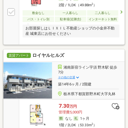
2
2階 / 1LDK（49.88m
）
敷金なし
一人暮らし
二人暮らし
バス・トイレ別
駐車場(近隣含)
インターネット無料
お部屋探しはＬＩＸＩＬ不動産ショップの小金井不動
産 城東店にお任せください
ロイヤルヒルズ
賃貸アパート
湘南新宿ライン宇須 野木駅 徒歩
7分
その他の交通
築14年6ヶ月 / 2階建
栃木県下都賀郡野木町大字丸林
7.30
万円
管理費5,000円
なし
1ヶ月
2
1階 / 2LDK（53.33m
）