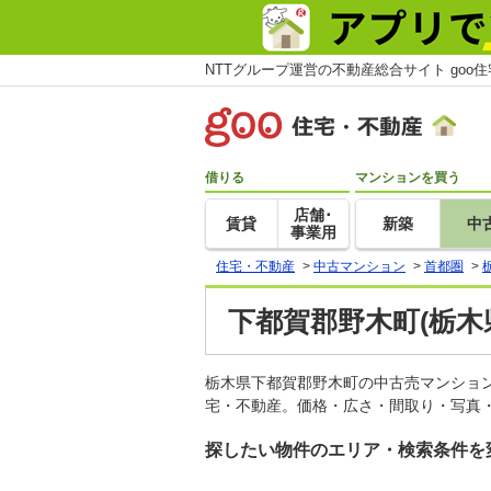
NTTグループ運営の不動産総合サイト goo
借りる
マンションを買う
店舗･
賃貸
新築
中
事業用
住宅・不動産
>
中古マンション
>
首都圏
>
下都賀郡野木町(栃木
栃木県下都賀郡野木町の中古売マンショ
宅・不動産。価格・広さ・間取り・写真・
探したい物件のエリア・検索条件を