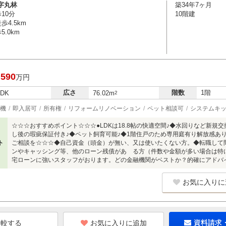
字丸林
築34年7ヶ月
10分
10階建
4.5km
.0km
,590
万円
広さ
階数
1階
LDK
76.02m
2
機
即入居可
所有権
リフォームリノベーション
ペット相談可
システムキ
☆☆☆おすすめポイント☆☆☆●LDKは18.8帖の快適空間♪◆水回りなど新規
し後の瑕疵保証付き♪◆ペット飼育可能♪◆1階住戸のため専用庭有り解放感あ
ト
ご相談を☆☆☆◆自己資金（頭金）が無い、又は使いたくない方。◆転職して
ンやキャッシング等、他のローン残債があ る方（件数や金額が多い場合は特
宅ローンに強いスタッフがおります。どの金融機関がベストか？的確にアドバ
お気に入りに
お気に入りに追加
資料請求