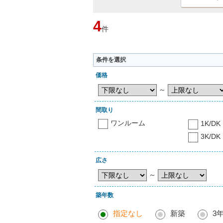
4
件
条件を選択
価格
～
間取り
ワンルーム
1K/DK
3K/DK
広さ
～
築年数
指定なし
新築
3