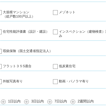
大規模マンション
メゾネット
（総戸数100戸以上）
住宅性能評価書（設計・建設）
インスペクション（建物検査）
み
瑕疵保険（国土交通省指定法人）
フラット３５S適合
低炭素住宅
外観写真有り
動画・パノラマ有り
1日以内
3日以内
7日以内
2週間以内