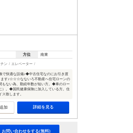
方位
南東
ッチン
エレベーター
交換で快適な設備♪◆中古住宅なのにお引き渡
ります♪☆☆☆なないろ不動産へ住宅ローンの
間もない為、勤続年数が短い方。◆車のロー
に）。◆国民健康保険に加入している方。住
イス致します。
詳細を見る
追加
・お問い合わせをする(無料)