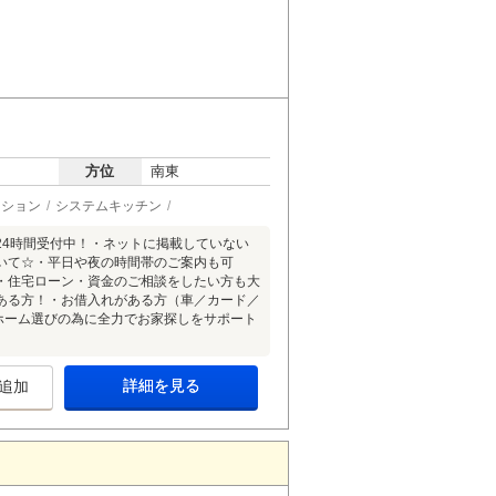
方位
南東
ーション
システムキッチン
24時間受付中！・ネットに掲載していない
いて☆・平日や夜の時間帯のご案内も可
・住宅ローン・資金のご相談をしたい方も大
ある方！・お借入れがある方（車／カード／
イホーム選びの為に全力でお家探しをサポート
詳細を見る
追加