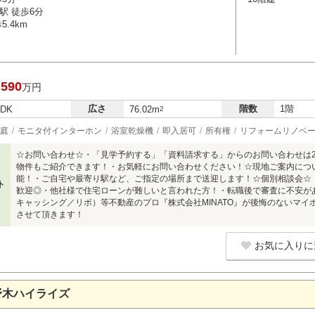
駅 徒歩6分
.4km
,590
万円
広さ
階数
1階
LDK
76.02m
2
庭
モニタ付インターホン
浴室乾燥機
即入居可
所有権
リフォームリノベ
☆お問い合わせ☆・「見学予約する」「資料請求する」からのお問い合わせは
物件もご紹介できます！・お気軽にお問い合わせください！☆現地ご案内につ
能！・ご自宅や最寄り駅など、ご指定の場所まで送迎します！☆個別相談会☆
ト
歓迎◎・他社様で住宅ローンが難しいと言われた方！・転職後で審査に不安が
キャッシング／リボ）等不動産のプロ『株式会社MINATO』が後悔のないマ
させて頂きます！
お気に入りに
野木ハイライズ