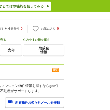
0
0
存した検索条件
お気に入り
売る
住みやすい街を探す
助成金
売却
情報
マンション物件情報を探すならgoo住
・不動産がサポートします。