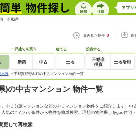
住宅・不動産
0
最近見た物件
保
一戸建てを買う
建てる
投資する
不動産
古
新築
中古
土地
土地活用
投資
栃木県
>
下都賀郡野木町の中古マンション 物件一覧
県)の中古マンション 物件一覧
ン、中古分譲マンションなどの中古マンション物件をご紹介します。中古
人気のこだわり条件から物件を簡単検索。理想の物件探しをgoo住宅
変更して再検索