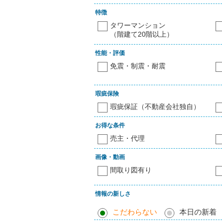
特徴
タワーマンション
（階建て20階以上）
性能・評価
免震・制震・耐震
瑕疵保険
瑕疵保証（不動産会社独自）
お得な条件
売主・代理
画像・動画
間取り図有り
情報の新しさ
こだわらない
本日の新着