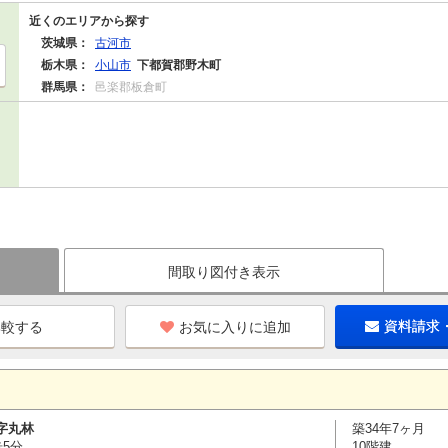
近くのエリアから探す
茨城県：
古河市
栃木県：
小山市
下都賀郡野木町
群馬県：
邑楽郡板倉町
間取り図付き表示
お気に入りに追加
資料請求
字丸林
築34年7ヶ月
歩5分
10階建