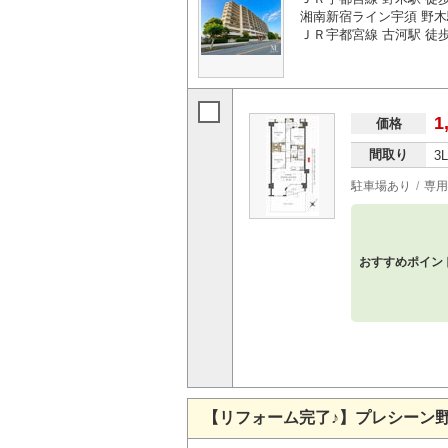
湘南新宿ライン宇須 野木
ＪＲ宇都宮線 古河駅 徒歩5
1
価格
間取り
3
駐車場あり
専用
おすすめポイン
【リフォーム完了♪】プレシーン