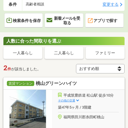
条件
変更する
高齢者相談
新着メールを受
検索条件を保存
アプリで探す
取る
人数に合った間取りを選ぶ
一人暮らし
二人暮らし
ファミリー
2
件
が該当しました。
桃山グリーンハイツ
賃貸マンション
平成筑豊鉄道 松山駅 徒歩10分
その他の交通
築47年5ヶ月 / 3階建
福岡県田川郡糸田町桃山