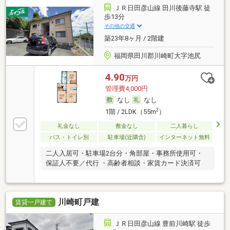
ＪＲ日田彦山線 田川後藤寺駅 徒
歩13分
その他の交通
築23年8ヶ月 / 2階建
福岡県田川郡川崎町大字池尻
4.90
万円
管理費4,000円
なし
なし
2
1階 / 2LDK（55m
）
礼金なし
敷金なし
二人暮らし
バス・トイレ別
駐車場(近隣含)
インターネット無料
二人入居可・駐車場2台分・角部屋・事務所使用可・
保証人不要／代行 ・高齢者相談・家賃カード決済可
川崎町戸建
賃貸一戸建て
ＪＲ日田彦山線 豊前川崎駅 徒歩