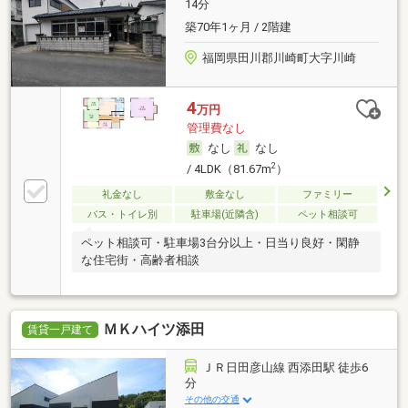
14分
築70年1ヶ月 / 2階建
福岡県田川郡川崎町大字川崎
4
万円
管理費なし
なし
なし
2
/ 4LDK（81.67m
）
礼金なし
敷金なし
ファミリー
バス・トイレ別
駐車場(近隣含)
ペット相談可
ペット相談可・駐車場3台分以上・日当り良好・閑静
な住宅街・高齢者相談
ＭＫハイツ添田
賃貸一戸建て
ＪＲ日田彦山線 西添田駅 徒歩6
分
その他の交通