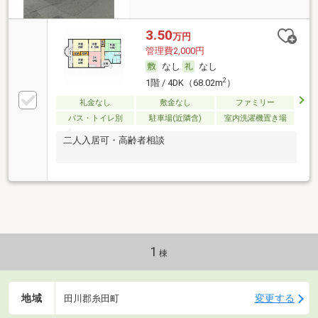
3.50
万円
管理費2,000円
なし
なし
2
1階 / 4DK（68.02m
）
礼金なし
敷金なし
ファミリー
バス・トイレ別
駐車場(近隣含)
室内洗濯機置き場
二人入居可・高齢者相談
1
棟
地域
変更する
田川郡糸田町