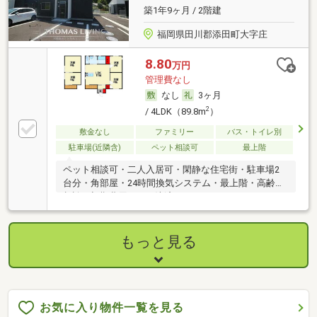
築1年9ヶ月 / 2階建
福岡県田川郡添田町大字庄
8.80
万円
管理費なし
なし
3ヶ月
2
/ 4LDK（89.8m
）
敷金なし
ファミリー
バス・トイレ別
駐車場(近隣含)
ペット相談可
最上階
ペット相談可・二人入居可・閑静な住宅街・駐車場2
台分・角部屋・24時間換気システム・最上階・高齢者
相談・初期費用カード決済可
もっと見る
お気に入り物件一覧を見る