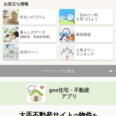
お役立ち情報
「住みたい街」
住まいのコラム
を見つけよう
暮らしのデータ
家賃相場
(補助金・助成金情報)
人気タウン
住宅ローン
ランキング
ページトップに戻る
goo住宅・不動産
アプリ
大手不動産サイト
物件
の
を