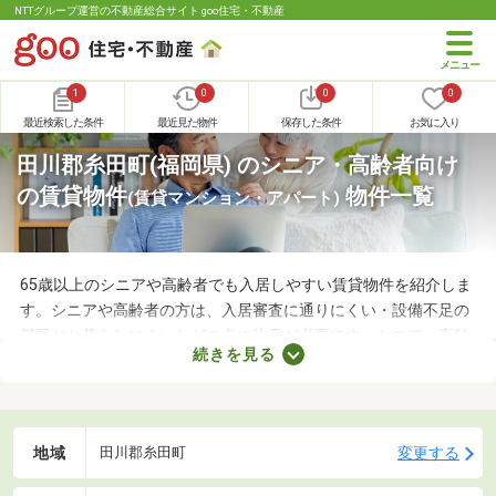
NTTグループ運営の不動産総合サイト goo住宅・不動産
1
0
0
0
最近検索した条件
最近見た物件
保存した条件
お気に入り
田川郡糸田町(福岡県) のシニア・高齢者向け
の賃貸物件
物件一覧
(賃貸マンション・アパート)
65歳以上のシニアや高齢者でも入居しやすい賃貸物件を紹介しま
す。シニアや高齢者の方は、入居審査に通りにくい・設備不足の
部屋だと暮らしにくいなどの点に注意が必要です。シニア・高齢
続きを見る
者向けの物件はバリアフリー仕様が多いので、足腰が悪くても不
便なく生活できるでしょう。充実したセカンドライフを始めるた
めにも、お気に入りの物件を見つけてくださいね。
地域
変更する
田川郡糸田町