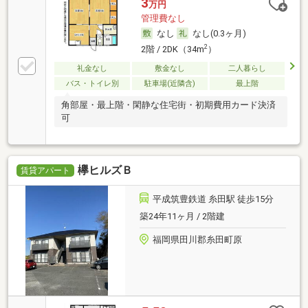
3
万円
管理費なし
なし
なし(0.3ヶ月)
2
2階 / 2DK（34m
）
礼金なし
敷金なし
二人暮らし
バス・トイレ別
駐車場(近隣含)
最上階
角部屋・最上階・閑静な住宅街・初期費用カード決済
可
欅ヒルズＢ
賃貸アパート
平成筑豊鉄道 糸田駅 徒歩15分
築24年11ヶ月 / 2階建
福岡県田川郡糸田町原