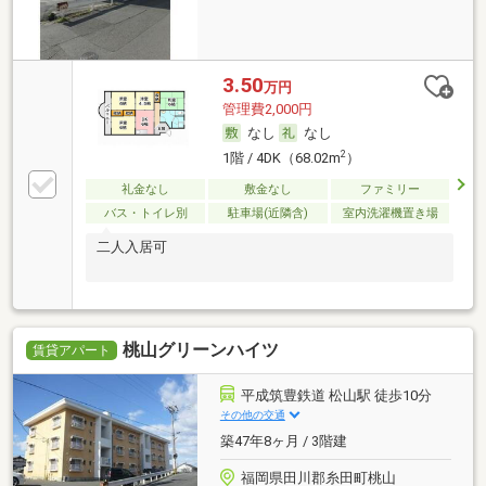
3.50
万円
管理費2,000円
なし
なし
2
1階 / 4DK（68.02m
）
礼金なし
敷金なし
ファミリー
バス・トイレ別
駐車場(近隣含)
室内洗濯機置き場
二人入居可
桃山グリーンハイツ
賃貸アパート
平成筑豊鉄道 松山駅 徒歩10分
その他の交通
築47年8ヶ月 / 3階建
福岡県田川郡糸田町桃山