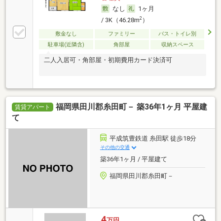
なし
1ヶ月
2
/ 3K（46.28m
）
敷金なし
ファミリー
バス・トイレ別
駐車場(近隣含)
角部屋
収納スペース
二人入居可・角部屋・初期費用カード決済可
福岡県田川郡糸田町－ 築36年1ヶ月 平屋建
賃貸アパート
て
平成筑豊鉄道 糸田駅 徒歩18分
その他の交通
築36年1ヶ月 / 平屋建て
福岡県田川郡糸田町－
4
万円