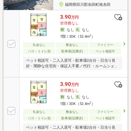
福岡県田川郡糸田町南糸田
3.90
万円
管理費なし
なし
なし
2
7階 / 3DK（52.4m
）
礼金なし
敷金なし
ファミリー
バス・トイレ別
駐車場(近隣含)
ペット相談可
ペット相談可・二人入居可・駐車場2台分・日当り良
好・閑静な住宅街・保証人不要／代行 ・ルームシェア
可・初期費用カード決済可
3.90
万円
管理費なし
なし
なし
2
1階 / 3DK（52.4m
）
礼金なし
敷金なし
ファミリー
バス・トイレ別
駐車場(近隣含)
ペット相談可
ペット相談可・二人入居可・駐車場2台分・日当り良