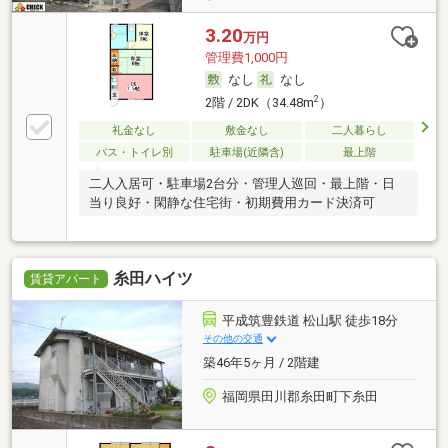
3.20
万円
管理費1,000円
なし
なし
2
2階 / 2DK（34.48m
）
礼金なし
敷金なし
二人暮らし
バス・トイレ別
駐車場(近隣含)
最上階
二人入居可・駐車場2台分・管理人巡回・最上階・日
当り良好・閑静な住宅街・初期費用カード決済可
糸田ハイツ
賃貸アパート
平成筑豊鉄道 松山駅 徒歩18分
その他の交通
築46年5ヶ月 / 2階建
福岡県田川郡糸田町下糸田