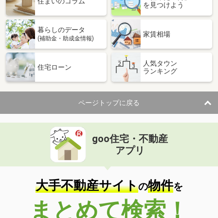
住まいのコラム
を見つけよう
暮らしのデータ
家賃相場
(補助金・助成金情報)
人気タウン
住宅ローン
ランキング
ページトップに戻る
goo住宅・不動産
アプリ
大手不動産サイト
物件
の
を
まとめて検索！