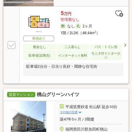
5
万円
管理費なし
なし
2ヶ月
2
1階 / 2LDK（48.44m
）
動画あり
敷金なし
二人暮らし
バス・トイレ別
モニタ付インターホ
駐車場(近隣含)
インターネット無料
ン
駐車場2台分・日当り良好・閑静な住宅街
桃山グリーンハイツ
賃貸マンション
平成筑豊鉄道 松山駅 徒歩10分
その他の交通
築47年5ヶ月 / 3階建
福岡県田川郡糸田町桃山