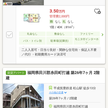
3.50
万円
管理費2,000円
なし
なし
2
1階 / 4DK（81m
）
礼金なし
敷金なし
ファミリー
モニタ付インターホ
バス・トイレ別
駐車場(近隣含)
ン
二人入居可・日当り良好・閑静な住宅街・保証人不要
／代行 ・初期費用カード決済可
福岡県田川郡糸田町打越 築26年7ヶ月 2階
賃貸アパート
建
平成筑豊鉄道 松山駅 徒歩13分
その他の交通
築26年7ヶ月 / 2階建
福岡県田川郡糸田町打越