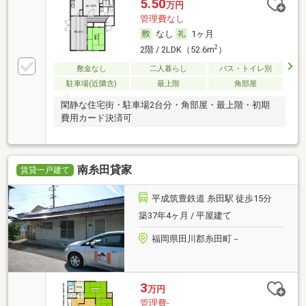
5.50
万円
管理費なし
なし
1ヶ月
2
2階 / 2LDK（52.6m
）
敷金なし
二人暮らし
バス・トイレ別
駐車場(近隣含)
最上階
角部屋
閑静な住宅街・駐車場2台分・角部屋・最上階・初期
費用カード決済可
南糸田貸家
賃貸一戸建て
平成筑豊鉄道 糸田駅 徒歩15分
築37年4ヶ月 / 平屋建て
福岡県田川郡糸田町－
3
万円
管理費-