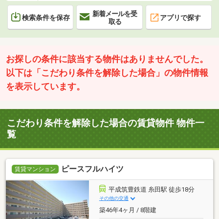
新着メールを受
検索条件を保存
アプリで探す
取る
お探しの条件に該当する物件はありませんでした。
以下は「こだわり条件を解除した場合」の物件情報
を表示しています。
こだわり条件を解除した場合の賃貸物件 物件一
覧
ピースフルハイツ
賃貸マンション
平成筑豊鉄道 糸田駅 徒歩18分
その他の交通
築46年4ヶ月 / 8階建