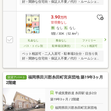
好・閑静な住宅街・保証人不要／代行 ・ルームシェア
可・初期費用カード決済可
3.90
万円
管理費なし
なし
なし
2
5階 / 3DK（52.4m
）
礼金なし
敷金なし
ファミリー
バス・トイレ別
駐車場(近隣含)
ペット相談可
ペット相談可・二人入居可・駐車場2台分・日当り良
好・閑静な住宅街・保証人不要／代行 ・ルームシェア
可・初期費用カード決済可
福岡県田川郡糸田町宮床団地 築19年3ヶ月
賃貸アパート
2階建
平成筑豊鉄道 糸田駅 徒歩2分
築19年3ヶ月 / 2階建
福岡県田川郡糸田町宮床団地