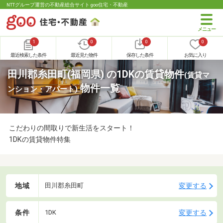
NTTグループ運営の不動産総合サイト goo住宅・不動産
1
0
0
0
最近検索した条件
最近見た物件
保存した条件
お気に入り
田川郡糸田町(福岡県) の1DKの賃貸物件
(賃貸マ
物件一覧
ンション・アパート)
こだわりの間取りで新生活をスタート！
1DKの賃貸物件特集
地域
変更する
田川郡糸田町
条件
変更する
1DK