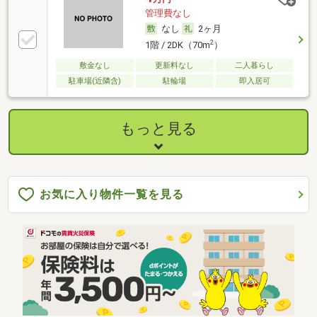
管理費なし
なし
2ヶ月
2
1階 / 2DK（70m
）
敷金なし
更新料なし
二人暮らし
駐車場(近隣含)
駐輪場
即入居可
もっと見る
お気に入り物件一覧を見る