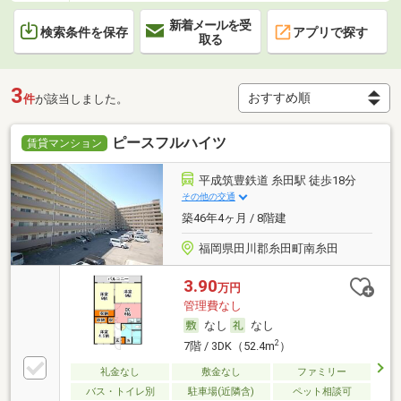
新着メールを受
検索条件を保存
アプリで探す
取る
3
件
が該当しました。
ピースフルハイツ
賃貸マンション
平成筑豊鉄道 糸田駅 徒歩18分
その他の交通
築46年4ヶ月 / 8階建
福岡県田川郡糸田町南糸田
3.90
万円
管理費なし
なし
なし
2
7階 / 3DK（52.4m
）
礼金なし
敷金なし
ファミリー
バス・トイレ別
駐車場(近隣含)
ペット相談可