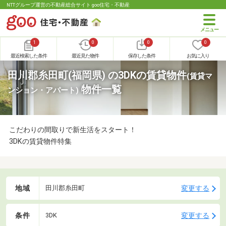
NTTグループ運営の不動産総合サイト goo住宅・不動産
1
0
0
0
最近検索した条件
最近見た物件
保存した条件
お気に入り
田川郡糸田町(福岡県) の3DKの賃貸物件
(賃貸マ
物件一覧
ンション・アパート)
こだわりの間取りで新生活をスタート！
3DKの賃貸物件特集
地域
変更する
田川郡糸田町
条件
変更する
3DK