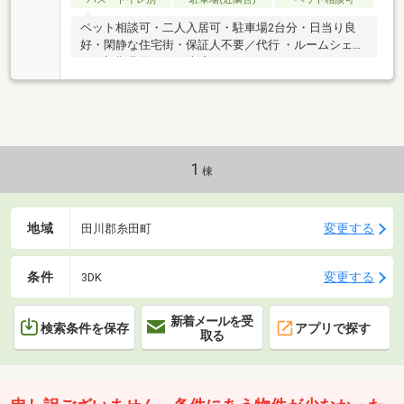
ペット相談可・二人入居可・駐車場2台分・日当り良
好・閑静な住宅街・保証人不要／代行 ・ルームシェア
可・初期費用カード決済可
1
棟
地域
変更する
田川郡糸田町
条件
変更する
3DK
新着メールを受
検索条件を保存
アプリで探す
取る