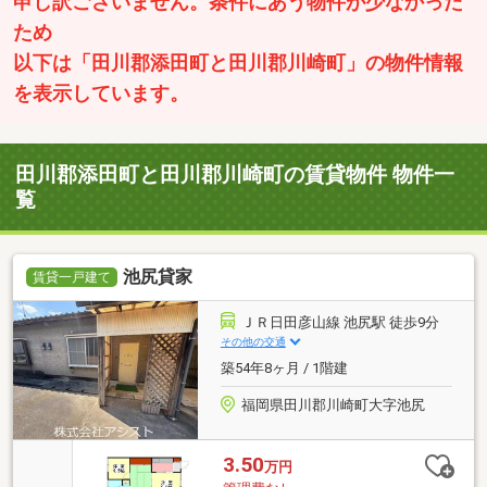
申し訳ございません。条件にあう物件が少なかった
ため
以下は「田川郡添田町と田川郡川崎町」の物件情報
を表示しています。
田川郡添田町と田川郡川崎町の賃貸物件 物件一
覧
池尻貸家
賃貸一戸建て
ＪＲ日田彦山線 池尻駅 徒歩9分
その他の交通
築54年8ヶ月 / 1階建
福岡県田川郡川崎町大字池尻
3.50
万円