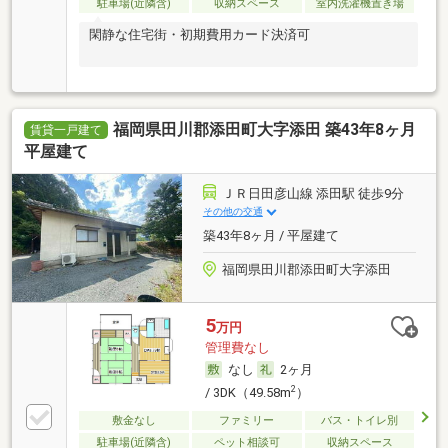
駐車場(近隣含)
収納スペース
室内洗濯機置き場
閑静な住宅街・初期費用カード決済可
福岡県田川郡添田町大字添田 築43年8ヶ月
賃貸一戸建て
平屋建て
ＪＲ日田彦山線 添田駅 徒歩9分
その他の交通
築43年8ヶ月 / 平屋建て
福岡県田川郡添田町大字添田
5
万円
管理費なし
なし
2ヶ月
2
/ 3DK（49.58m
）
敷金なし
ファミリー
バス・トイレ別
駐車場(近隣含)
ペット相談可
収納スペース