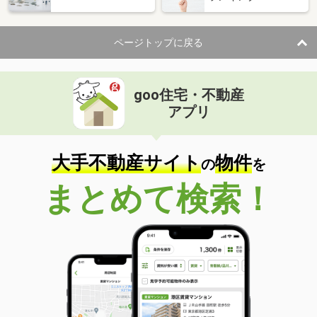
ページトップに戻る
goo住宅・不動産
アプリ
大手不動産サイト
物件
の
を
まとめて検索！