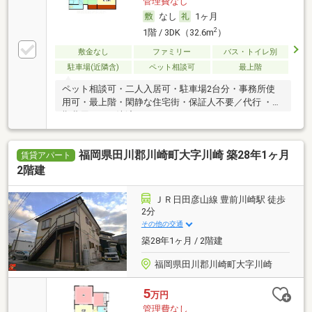
管理費なし
なし
1ヶ月
2
1階 / 3DK（32.6m
）
敷金なし
ファミリー
バス・トイレ別
駐車場(近隣含)
ペット相談可
最上階
ペット相談可・二人入居可・駐車場2台分・事務所使
用可・最上階・閑静な住宅街・保証人不要／代行 ・初
期費用カード決済可
福岡県田川郡川崎町大字川崎 築28年1ヶ月
賃貸アパート
2階建
ＪＲ日田彦山線 豊前川崎駅 徒歩
2分
その他の交通
築28年1ヶ月 / 2階建
福岡県田川郡川崎町大字川崎
5
万円
管理費なし