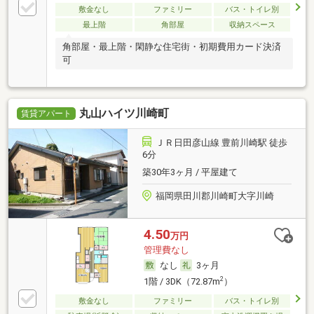
敷金なし
ファミリー
バス・トイレ別
最上階
角部屋
収納スペース
角部屋・最上階・閑静な住宅街・初期費用カード決済
可
丸山ハイツ川崎町
賃貸アパート
ＪＲ日田彦山線 豊前川崎駅 徒歩
6分
築30年3ヶ月 / 平屋建て
福岡県田川郡川崎町大字川崎
4.50
万円
管理費なし
なし
3ヶ月
2
1階 / 3DK（72.87m
）
敷金なし
ファミリー
バス・トイレ別