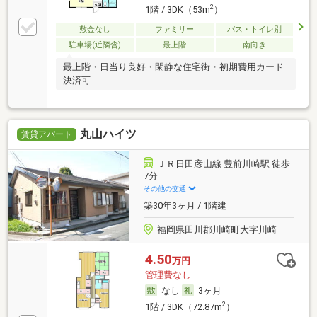
2
1階 / 3DK（53m
）
敷金なし
ファミリー
バス・トイレ別
駐車場(近隣含)
最上階
南向き
最上階・日当り良好・閑静な住宅街・初期費用カード
決済可
丸山ハイツ
賃貸アパート
ＪＲ日田彦山線 豊前川崎駅 徒歩
7分
その他の交通
築30年3ヶ月 / 1階建
福岡県田川郡川崎町大字川崎
4.50
万円
管理費なし
なし
3ヶ月
2
1階 / 3DK（72.87m
）