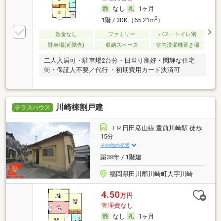
なし
1ヶ月
2
1階 / 3DK（65.21m
）
敷金なし
ファミリー
バス・トイレ別
駐車場(近隣含)
収納スペース
室内洗濯機置き場
二人入居可・駐車場2台分・日当り良好・閑静な住宅
街・保証人不要／代行 ・初期費用カード決済可
川崎棟割戸建
テラスハウス
ＪＲ日田彦山線 豊前川崎駅 徒歩
15分
その他の交通
築38年 / 1階建
福岡県田川郡川崎町大字川崎
4.50
万円
管理費なし
なし
1ヶ月