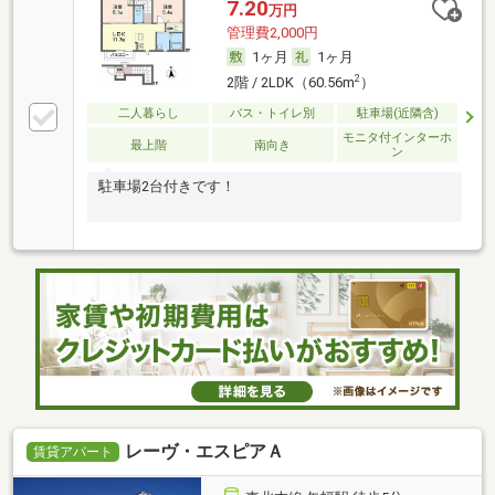
7.20
万円
管理費2,000円
1ヶ月
1ヶ月
2
2階 / 2LDK（60.56m
）
二人暮らし
バス・トイレ別
駐車場(近隣含)
モニタ付インターホ
最上階
南向き
ン
駐車場2台付きです！
レーヴ・エスピアＡ
賃貸アパート