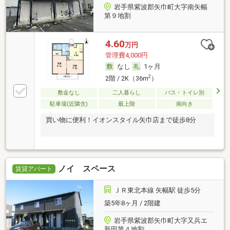
岩手県紫波郡矢巾町大字南矢幅
第９地割
4.60
万円
管理費4,000円
なし
1ヶ月
2
2階 / 2K（36m
）
敷金なし
二人暮らし
バス・トイレ別
駐車場(近隣含)
最上階
南向き
買い物に便利！イオンスタイル矢巾店まで徒歩8分
ノイ スペース
賃貸アパート
ＪＲ東北本線 矢幅駅 徒歩5分
築5年8ヶ月 / 2階建
岩手県紫波郡矢巾町大字又兵エ
新田第４地割