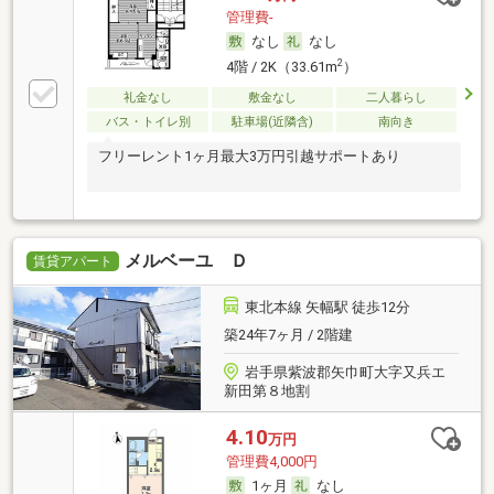
管理費-
なし
なし
2
4階 / 2K（33.61m
）
礼金なし
敷金なし
二人暮らし
バス・トイレ別
駐車場(近隣含)
南向き
フリーレント1ヶ月最大3万円引越サポートあり
メルベーユ Ｄ
賃貸アパート
東北本線 矢幅駅 徒歩12分
築24年7ヶ月 / 2階建
岩手県紫波郡矢巾町大字又兵エ
新田第８地割
4.10
万円
管理費4,000円
1ヶ月
なし