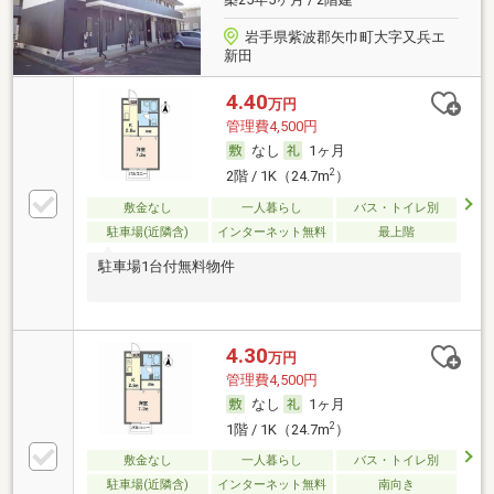
岩手県紫波郡矢巾町大字又兵エ
新田
4.40
万円
管理費4,500円
なし
1ヶ月
2
2階 / 1K（24.7m
）
敷金なし
一人暮らし
バス・トイレ別
駐車場(近隣含)
インターネット無料
最上階
駐車場1台付無料物件
4.30
万円
管理費4,500円
なし
1ヶ月
2
1階 / 1K（24.7m
）
敷金なし
一人暮らし
バス・トイレ別
駐車場(近隣含)
インターネット無料
南向き