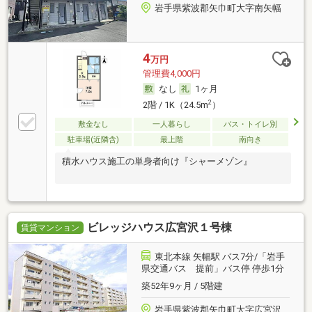
岩手県紫波郡矢巾町大字南矢幅
4
万円
管理費4,000円
なし
1ヶ月
2
2階 / 1K（24.5m
）
敷金なし
一人暮らし
バス・トイレ別
駐車場(近隣含)
最上階
南向き
積水ハウス施工の単身者向け『シャーメゾン』
ビレッジハウス広宮沢１号棟
賃貸マンション
東北本線 矢幅駅 バス7分/「岩手
県交通バス 提前」バス停 停歩1分
築52年9ヶ月 / 5階建
岩手県紫波郡矢巾町大字広宮沢