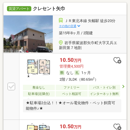
クレセント矢巾
賃貸アパート
ＪＲ東北本線 矢幅駅 徒歩20分
その他の交通
築15年8ヶ月 / 2階建
岩手県紫波郡矢巾町大字又兵エ
新田第７地割
10.50
万円
管理費4,500円
なし
1ヶ月
2
2階 / 3LDK（80.65m
）
敷金なし
ファミリー
バス・トイレ別
駐車場(近隣含)
ペット相談可
インターネット無料
★駐車場2台込！！★オール電化物件・ペット飼育可
能物件♪★
10.50
万円