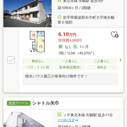
東北本線 矢幅駅 徒歩5分
築10年8ヶ月 / 2階建
岩手県紫波郡矢巾町大字南矢幅
第６地割
6.10
万円
管理費4,000円
なし
1ヶ月
2
1階 / 1LDK（45.07m
）
敷金なし
一人暮らし
二人暮らし
バス・トイレ別
駐車場(近隣含)
南向き
積水ハウス施工の単身向け物件です！
シャトル矢巾
賃貸アパート
ＪＲ東北本線 矢幅駅 徒歩11分
その他の交通
築25年5ヶ月 / 2階建