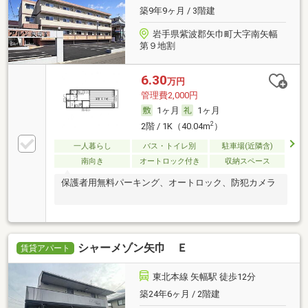
築9年9ヶ月 / 3階建
岩手県紫波郡矢巾町大字南矢幅
第９地割
6.30
万円
管理費2,000円
1ヶ月
1ヶ月
2
2階 / 1K（40.04m
）
一人暮らし
バス・トイレ別
駐車場(近隣含)
南向き
オートロック付き
収納スペース
保護者用無料パーキング、オートロック、防犯カメラ
シャーメゾン矢巾 Ｅ
賃貸アパート
東北本線 矢幅駅 徒歩12分
築24年6ヶ月 / 2階建