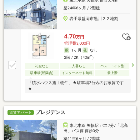
東北本線 矢幅駅 徒歩3.7km
築24年6ヶ月 / 2階建
岩手県盛岡市黒川２２地割
4.70
万円
管理費3,000円
1ヶ月
なし
2
2階 / 2K（40m
）
礼金なし
二人暮らし
バス・トイレ別
駐車場(近隣含)
インターネット無料
最上階
「積水ハウス施工物件」★駐車場2台込のお家賃です
★
プレジデンス
賃貸アパート
東北本線 矢幅駅 バス7分/「北高
田」バス停 停歩3分
築11年6ヶ月 / 2階建