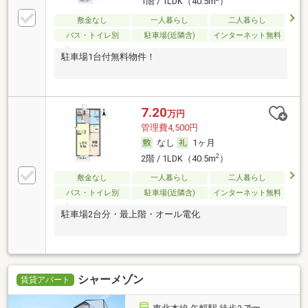
1階 / 1LDK（40.5m
）
敷金なし
一人暮らし
二人暮らし
バス・トイレ別
駐車場(近隣含)
インターネット無料
駐車場1台付無料物件！
7.20
万円
管理費4,500円
なし
1ヶ月
2
2階 / 1LDK（40.5m
）
敷金なし
一人暮らし
二人暮らし
バス・トイレ別
駐車場(近隣含)
インターネット無料
駐車場2台分・最上階・オール電化
シャーメゾン
賃貸アパート