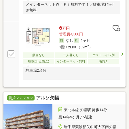
／インターネットＷｉＦｉ無料です！／駐車場2台付
き無料
6
万円
管理費4,500円
なし
1ヶ月
2
1階 / 2LDK（59m
）
敷金なし
二人暮らし
バス・トイレ別
駐車場(近隣含)
インターネット無料
南向き
駐車場2台分
アルソ矢幅
賃貸マンション
東北本線 矢幅駅 徒歩14分
築14年9ヶ月 / 5階建
岩手県紫波郡矢巾町大字南矢幅