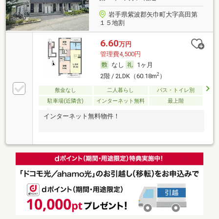
岩手県紫波郡矢巾町大字高田第
１５地割
6.60
万円
管理費4,500円
なし
1ヶ月
2
2階 / 2LDK（60.18m
）
敷金なし
二人暮らし
バス・トイレ別
駐車場(近隣含)
インターネット無料
最上階
インターネット無料物件！