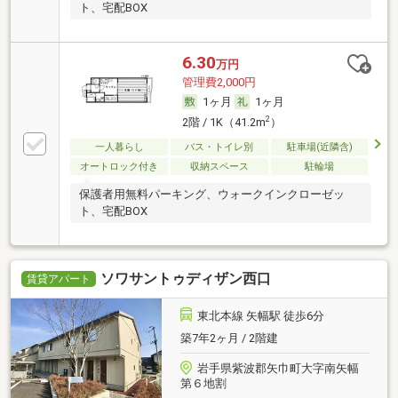
ト、宅配BOX
6.30
万円
管理費2,000円
1ヶ月
1ヶ月
2
2階 / 1K（41.2m
）
一人暮らし
バス・トイレ別
駐車場(近隣含)
オートロック付き
収納スペース
駐輪場
保護者用無料パーキング、ウォークインクローゼッ
ト、宅配BOX
ソワサントゥディザン西口
賃貸アパート
東北本線 矢幅駅 徒歩6分
築7年2ヶ月 / 2階建
岩手県紫波郡矢巾町大字南矢幅
第６地割