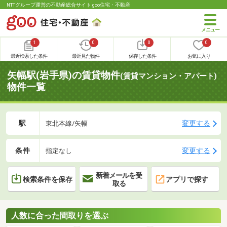
NTTグループ運営の不動産総合サイト goo住宅・不動産
1
0
0
0
最近検索した条件
最近見た物件
保存した条件
お気に入り
矢幅駅(岩手県)の賃貸物件
(賃貸マンション・アパート)
物件一覧
駅
変更する
東北本線/矢幅
条件
変更する
指定なし
新着メールを受
検索条件を保存
アプリで探す
取る
人数に合った間取りを選ぶ