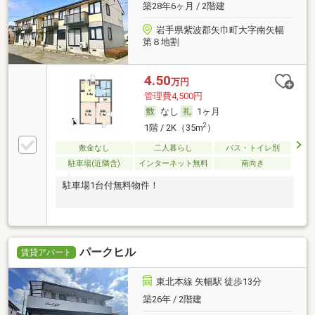
築28年6ヶ月 / 2階建
岩手県紫波郡矢巾町大字南矢幅
第８地割
4.50
万円
管理費4,500円
なし
1ヶ月
2
1階 / 2K（35m
）
敷金なし
二人暮らし
バス・トイレ別
駐車場(近隣含)
インターネット無料
南向き
駐車場1台付無料物件！
パークヒル
賃貸アパート
東北本線 矢幅駅 徒歩13分
築26年 / 2階建