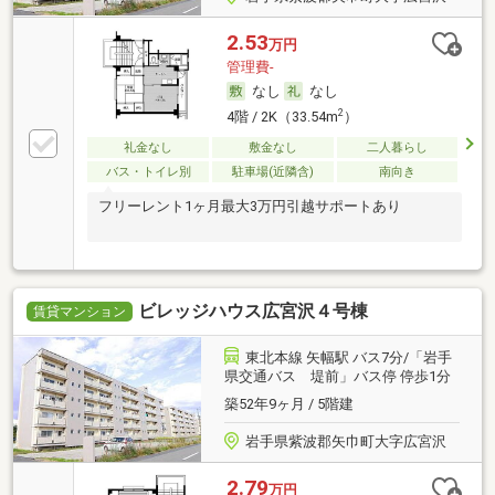
2.53
万円
管理費-
なし
なし
2
4階 / 2K（33.54m
）
礼金なし
敷金なし
二人暮らし
バス・トイレ別
駐車場(近隣含)
南向き
フリーレント1ヶ月最大3万円引越サポートあり
ビレッジハウス広宮沢４号棟
賃貸マンション
東北本線 矢幅駅 バス7分/「岩手
県交通バス 堤前」バス停 停歩1分
築52年9ヶ月 / 5階建
岩手県紫波郡矢巾町大字広宮沢
2.79
万円