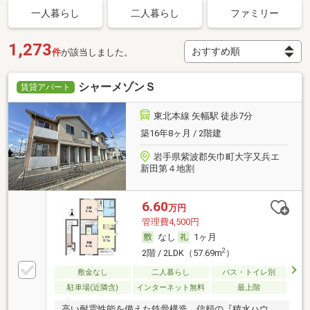
一人暮らし
二人暮らし
ファミリー
1,273
件
が該当しました。
シャーメゾンＳ
賃貸アパート
東北本線 矢幅駅 徒歩7分
築16年8ヶ月 / 2階建
岩手県紫波郡矢巾町大字又兵エ
新田第４地割
6.60
万円
管理費4,500円
なし
1ヶ月
2
2階 / 2LDK（57.69m
）
敷金なし
二人暮らし
バス・トイレ別
駐車場(近隣含)
インターネット無料
最上階
高い耐震性能を備えた鉄骨構造、信頼の『積水ハウ