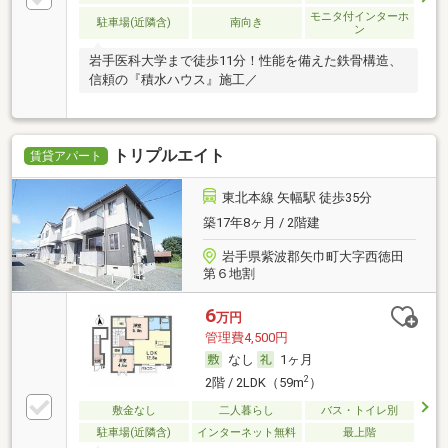
モニタ付インターホ
駐車場(近隣含)
南向き
ン
岩手医科大学まで徒歩11分！性能を備えた鉄骨構造、
信頼の『積水ハウス』施工／
トリプルエイト
賃貸アパート
東北本線 矢幅駅 徒歩35分
築17年8ヶ月 / 2階建
岩手県紫波郡矢巾町大字西徳田
第６地割
6
万円
管理費4,500円
なし
1ヶ月
2
2階 / 2LDK（59m
）
敷金なし
二人暮らし
バス・トイレ別
駐車場(近隣含)
インターネット無料
最上階