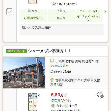
2
1階 / 1K（24.5m
）
礼金なし
一人暮らし
バス・トイレ別
モニタ付インターホ
駐車場(近隣含)
南向き
ン
積水ハウス施工物件
シャーメゾン不来方ＩＩ
賃貸アパート
ＪＲ東北本線 矢幅駅 徒歩14分
その他の交通
築15年 / 2階建
岩手県紫波郡矢巾町大字南矢幅
第９地割
5.80
万円
管理費4,500円
なし
1ヶ月
2