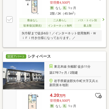
管理費4,500円
なし
1ヶ月
2
2階 / 2K（45.5m
）
敷金なし
二人暮らし
バス・トイレ別
駐車場(近隣含)
インターネット無料
最上階
矢巾駅まで徒歩6分！／インターネット使用無料・Ｗ
ｉＦｉ付き仕様になっております。／
シティベース
賃貸アパート
東北本線 矢幅駅 徒歩11分
築27年7ヶ月 / 2階建
岩手県紫波郡矢巾町大字又兵エ
新田第８地割
4.20
万円
管理費4,500円
なし
1ヶ月