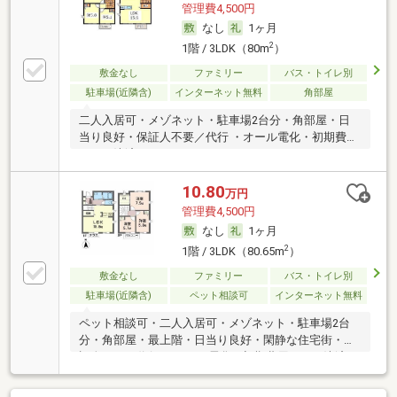
管理費4,500円
なし
1ヶ月
2
1階 / 3LDK（80m
）
敷金なし
ファミリー
バス・トイレ別
駐車場(近隣含)
インターネット無料
角部屋
二人入居可・メゾネット・駐車場2台分・角部屋・日
当り良好・保証人不要／代行 ・オール電化・初期費用
カード決済可
10.80
万円
管理費4,500円
なし
1ヶ月
2
1階 / 3LDK（80.65m
）
敷金なし
ファミリー
バス・トイレ別
駐車場(近隣含)
ペット相談可
インターネット無料
ペット相談可・二人入居可・メゾネット・駐車場2台
分・角部屋・最上階・日当り良好・閑静な住宅街・保
証人不要／代行 ・オール電化・初期費用カード決済可