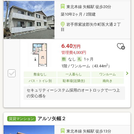
東北本線 矢幅駅 徒歩20分
築10年2ヶ月 / 2階建
岩手県紫波郡矢巾町医大通２丁
目
6.40
万円
管理費4,000円
なし
1ヶ月
2
1階 / ワンルーム（43.44m
）
敷金なし
一人暮らし
ワンルーム
バス・トイレ別
駐車場(近隣含)
南向き
セキュリティーシステム採用のオートロックで一つ上
の安心感を
アルソ矢幅２
賃貸マンション
東北本線 矢幅駅 徒歩13分