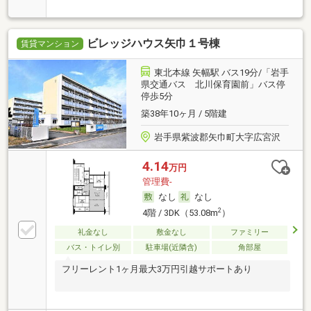
ビレッジハウス矢巾１号棟
賃貸マンション
東北本線 矢幅駅 バス19分/「岩手
県交通バス 北川保育園前」バス停
停歩5分
築38年10ヶ月 / 5階建
岩手県紫波郡矢巾町大字広宮沢
4.14
万円
管理費-
なし
なし
2
4階 / 3DK（53.08m
）
礼金なし
敷金なし
ファミリー
バス・トイレ別
駐車場(近隣含)
角部屋
フリーレント1ヶ月最大3万円引越サポートあり