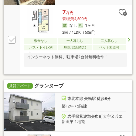
7
万円
管理費4,500円
なし
1ヶ月
2
2階 / 1LDK（50m
）
敷金なし
一人暮らし
二人暮らし
バス・トイレ別
駐車場(近隣含)
ペット相談可
インターネット無料、駐車場2台付無料物件！
グランヌーブ
賃貸アパート
東北本線 矢幅駅 徒歩8分
築12年 / 2階建
岩手県紫波郡矢巾町大字又兵エ
新田第４地割