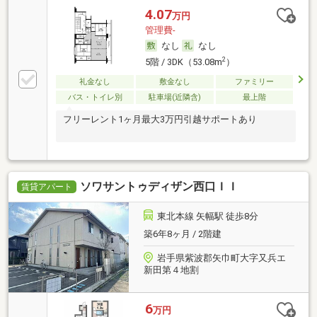
4.07
万円
管理費-
なし
なし
2
5階 / 3DK（53.08m
）
礼金なし
敷金なし
ファミリー
バス・トイレ別
駐車場(近隣含)
最上階
フリーレント1ヶ月最大3万円引越サポートあり
ソワサントゥディザン西口ＩＩ
賃貸アパート
東北本線 矢幅駅 徒歩8分
築6年8ヶ月 / 2階建
岩手県紫波郡矢巾町大字又兵エ
新田第４地割
6
万円