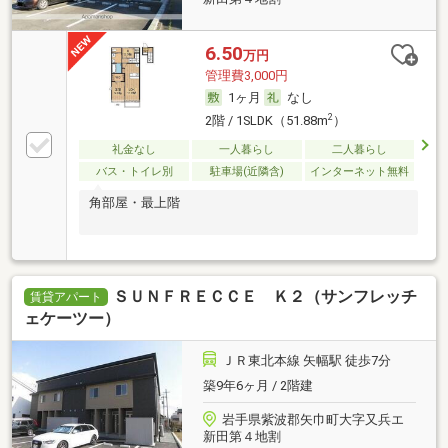
6.50
万円
管理費3,000円
1ヶ月
なし
2
2階 / 1SLDK（51.88m
）
礼金なし
一人暮らし
二人暮らし
バス・トイレ別
駐車場(近隣含)
インターネット無料
角部屋・最上階
ＳＵＮＦＲＥＣＣＥ Ｋ２（サンフレッチ
賃貸アパート
ェケーツー）
ＪＲ東北本線 矢幅駅 徒歩7分
築9年6ヶ月 / 2階建
岩手県紫波郡矢巾町大字又兵エ
新田第４地割