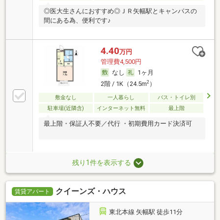
◎医大生さんにおすすめ◎ＪＲ矢幅駅とキャンパスの
間にある為、便利です♪
4.40
万円
管理費4,500円
なし
1ヶ月
2
2階 / 1K（24.5m
）
敷金なし
一人暮らし
バス・トイレ別
駐車場(近隣含)
インターネット無料
最上階
最上階・保証人不要／代行 ・初期費用カード決済可
残り1件を表示する
クイーンズ・ハウス
賃貸アパート
東北本線 矢幅駅 徒歩11分