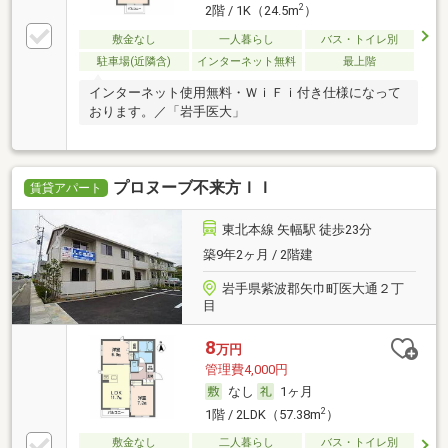
2
2階 / 1K（24.5m
）
敷金なし
一人暮らし
バス・トイレ別
駐車場(近隣含)
インターネット無料
最上階
インターネット使用無料・ＷｉＦｉ付き仕様になって
おります。／「岩手医大」
プロヌーブ不来方ＩＩ
賃貸アパート
東北本線 矢幅駅 徒歩23分
築9年2ヶ月 / 2階建
岩手県紫波郡矢巾町医大通２丁
目
8
万円
管理費4,000円
なし
1ヶ月
2
1階 / 2LDK（57.38m
）
敷金なし
二人暮らし
バス・トイレ別