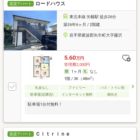
ロードハウス
賃貸アパート
東北本線 矢幅駅 徒歩26分
築26年6ヶ月 / 2階建
岩手県紫波郡矢巾町大字藤沢
5.60
万円
管理費2,000円
1ヶ月
なし
2
1階 / 3K（48m
）
礼金なし
ファミリー
バス・トイレ別
駐車場(近隣含)
インターネット無料
南向き
駐車場1台付無料！
Ｃｉｔｒｉｎｅ
賃貸アパート