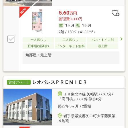
5.60
万円
管理費3,000円
1ヶ月
1ヶ月
2
2階 / 1SDK（41.31m
）
一人暮らし
二人暮らし
バス・トイレ別
駐車場(近隣含)
インターネット無料
最上階
角部屋・最上階
レオパレスＰＲＥＭＩＥＲ
賃貸アパート
ＪＲ東北本線 矢幅駅 バス7分/
「高田橋」バス停 停歩6分
築27年5ヶ月 / 2階建
岩手県紫波郡矢巾町大字藤沢第
４地割