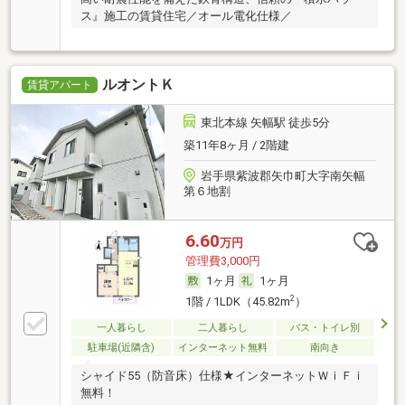
ス』施工の賃貸住宅／オール電化仕様／
ルオントＫ
賃貸アパート
東北本線 矢幅駅 徒歩5分
築11年8ヶ月 / 2階建
岩手県紫波郡矢巾町大字南矢幅
第６地割
6.60
万円
管理費3,000円
1ヶ月
1ヶ月
2
1階 / 1LDK（45.82m
）
一人暮らし
二人暮らし
バス・トイレ別
駐車場(近隣含)
インターネット無料
南向き
シャイド55（防音床）仕様★インターネットＷｉＦｉ
無料！