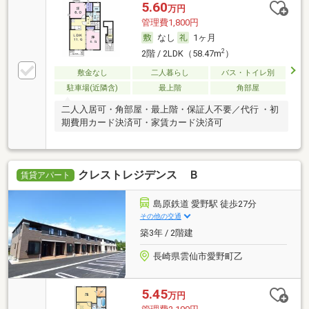
5.60
万円
管理費1,800円
なし
1ヶ月
2
2階 / 2LDK（58.47m
）
敷金なし
二人暮らし
バス・トイレ別
駐車場(近隣含)
最上階
角部屋
二人入居可・角部屋・最上階・保証人不要／代行 ・初
期費用カード決済可・家賃カード決済可
クレストレジデンス Ｂ
賃貸アパート
島原鉄道 愛野駅 徒歩27分
その他の交通
築3年 / 2階建
長崎県雲仙市愛野町乙
5.45
万円