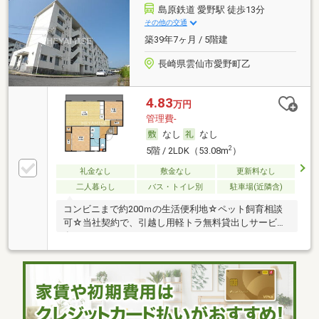
島原鉄道 愛野駅 徒歩13分
その他の交通
築39年7ヶ月 / 5階建
長崎県雲仙市愛野町乙
4.83
万円
管理費-
なし
なし
2
5階 / 2LDK（53.08m
）
礼金なし
敷金なし
更新料なし
二人暮らし
バス・トイレ別
駐車場(近隣含)
コンビニまで約200ｍの生活便利地☆ペット飼育相談
可☆当社契約で、引越し用軽トラ無料貸出しサービス
有