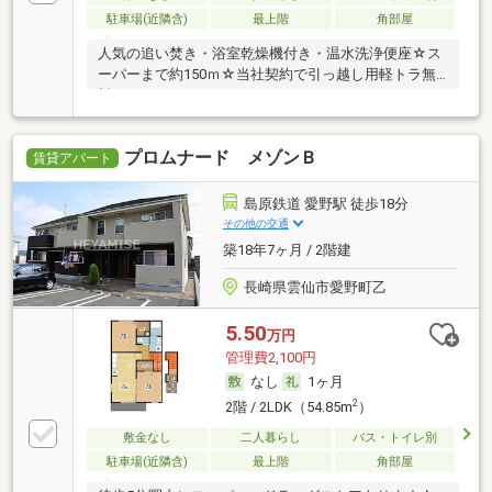
駐車場(近隣含)
最上階
角部屋
人気の追い焚き・浴室乾燥機付き・温水洗浄便座☆ス
ーパーまで約150ｍ☆当社契約で引っ越し用軽トラ無
料
プロムナード メゾンＢ
賃貸アパート
島原鉄道 愛野駅 徒歩18分
その他の交通
築18年7ヶ月 / 2階建
長崎県雲仙市愛野町乙
5.50
万円
管理費2,100円
なし
1ヶ月
2
2階 / 2LDK（54.85m
）
敷金なし
二人暮らし
バス・トイレ別
駐車場(近隣含)
最上階
角部屋