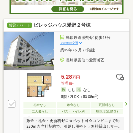
ビレッジハウス愛野２号棟
賃貸アパート
島原鉄道 愛野駅 徒歩13分
その他の交通
築39年7ヶ月 / 5階建
長崎県雲仙市愛野町乙
5.28
万円
管理費-
なし
なし
2
5階 / 2LDK（53.08m
）
礼金なし
敷金なし
更新料なし
二人暮らし
バス・トイレ別
駐車場(近隣含)
敷金・礼金・更新料ゼロ☆ペット可☆コンビニまで約
230ｍ☆当社契約で、引越し用軽トラ無料貸出しサー
ビ