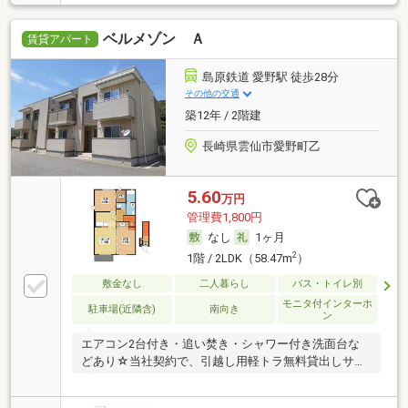
ベルメゾン Ａ
賃貸アパート
島原鉄道 愛野駅 徒歩28分
その他の交通
築12年 / 2階建
長崎県雲仙市愛野町乙
5.60
万円
管理費1,800円
なし
1ヶ月
2
1階 / 2LDK（58.47m
）
敷金なし
二人暮らし
バス・トイレ別
モニタ付インターホ
駐車場(近隣含)
南向き
ン
エアコン2台付き・追い焚き・シャワー付き洗面台な
どあり☆当社契約で、引越し用軽トラ無料貸出しサー
ビス