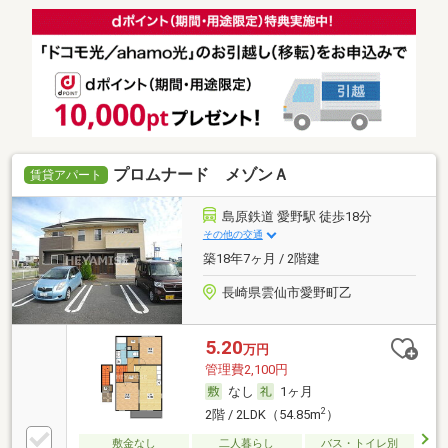
プロムナード メゾンＡ
賃貸アパート
島原鉄道 愛野駅 徒歩18分
その他の交通
築18年7ヶ月 / 2階建
長崎県雲仙市愛野町乙
5.20
万円
管理費2,100円
なし
1ヶ月
2
2階 / 2LDK（54.85m
）
敷金なし
二人暮らし
バス・トイレ別