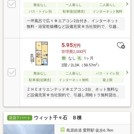
敷金なし
一人暮らし
二人暮らし
バス・トイレ別
駐車場(近隣含)
インターネット無料
一坪風呂で広々☆エアコン2台付き、インターネット
無料・浴室乾燥機など設備充実☆当社契約で、引越し
用軽
5.95
万円
管理費2,000円
なし
1ヶ月
2
2階 / 2LDK（58.57m
）
敷金なし
二人暮らし
バス・トイレ別
駐車場(近隣含)
インターネット無料
最上階
ＺＨＥオリエンテッド☆エアコン2台、ネット無料な
ど設備充実☆当社契約で、引越し用軽トラ無料貸出し
サー
ウィット千々石 Ｂ棟
賃貸アパート
島原鉄道 愛野駅 徒歩6.7km