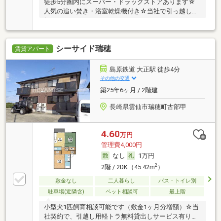
徒歩5分圏内にスーパー・ドラッグストアあります☆
人気の追い焚き・浴室乾燥機付き☆当社で引っ越し用
軽ト
シーサイド瑞穂
賃貸アパート
島原鉄道 大正駅 徒歩4分
その他の交通
築25年6ヶ月 / 2階建
長崎県雲仙市瑞穂町古部甲
4.60
万円
管理費4,000円
なし
1万円
2
2階 / 2DK（45.42m
）
敷金なし
二人暮らし
バス・トイレ別
駐車場(近隣含)
ペット相談可
最上階
小型犬1匹飼育相談可能です（敷金1ヶ月分増額）☆当
社契約で、引越し用軽トラ無料貸出しサービス有り