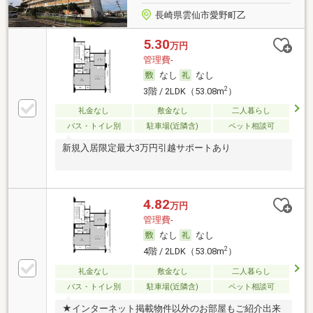
長崎県雲仙市愛野町乙
5.30
万円
管理費-
なし
なし
2
3階 / 2LDK（53.08m
）
礼金なし
敷金なし
二人暮らし
バス・トイレ別
駐車場(近隣含)
ペット相談可
新規入居限定最大3万円引越サポートあり
4.82
万円
管理費-
なし
なし
2
4階 / 2LDK（53.08m
）
礼金なし
敷金なし
二人暮らし
バス・トイレ別
駐車場(近隣含)
ペット相談可
★インターネット掲載物件以外のお部屋もご紹介出来