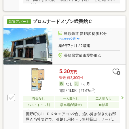
ド決済可
プロムナードメゾン弐番館Ｃ
賃貸アパート
島原鉄道 愛野駅 徒歩30分
その他の交通
築6年7ヶ月 / 2階建
長崎県雲仙市愛野町乙
5.30
万円
管理費2,300円
なし
1ヶ月
2
1階 / 1LDK（47.67m
）
敷金なし
一人暮らし
二人暮らし
バス・トイレ別
駐車場(近隣含)
角部屋
愛野町の1ＬＤＫ☆エアコン2台、追い焚き付きのお部
屋☆当社契約で、引越し用軽トラ無料貸出しサービス
有