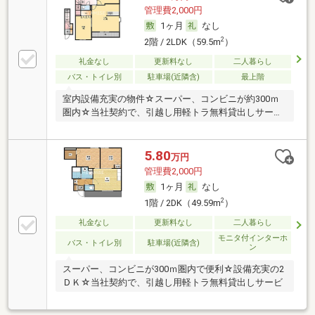
管理費2,000円
1ヶ月
なし
2
2階 / 2LDK（59.5m
）
礼金なし
更新料なし
二人暮らし
バス・トイレ別
駐車場(近隣含)
最上階
室内設備充実の物件☆スーパー、コンビニが約300ｍ
圏内☆当社契約で、引越し用軽トラ無料貸出しサービ
ス
5.80
万円
管理費2,000円
1ヶ月
なし
2
1階 / 2DK（49.59m
）
礼金なし
更新料なし
二人暮らし
モニタ付インターホ
バス・トイレ別
駐車場(近隣含)
ン
スーパー、コンビニが300ｍ圏内で便利☆設備充実の2
ＤＫ☆当社契約で、引越し用軽トラ無料貸出しサービ