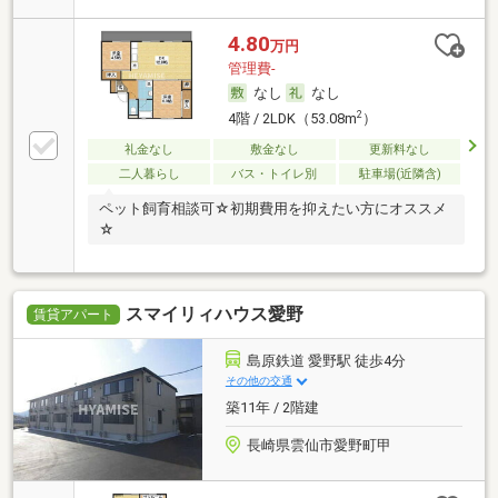
4.80
万円
管理費-
なし
なし
2
4階 / 2LDK（53.08m
）
礼金なし
敷金なし
更新料なし
二人暮らし
バス・トイレ別
駐車場(近隣含)
ペット飼育相談可☆初期費用を抑えたい方にオススメ
☆
スマイリィハウス愛野
賃貸アパート
島原鉄道 愛野駅 徒歩4分
その他の交通
築11年 / 2階建
長崎県雲仙市愛野町甲