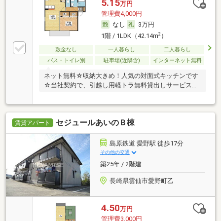
5.15
万円
管理費4,000円
なし
3万円
2
1階 / 1LDK（42.14m
）
敷金なし
一人暮らし
二人暮らし
バス・トイレ別
駐車場(近隣含)
インターネット無料
ネット無料☆収納大きめ！人気の対面式キッチンです
☆当社契約で、引越し用軽トラ無料貸出しサービス有
り（
セジュールあいのＢ棟
賃貸アパート
島原鉄道 愛野駅 徒歩17分
その他の交通
築25年 / 2階建
長崎県雲仙市愛野町乙
4.50
万円
管理費3,000円