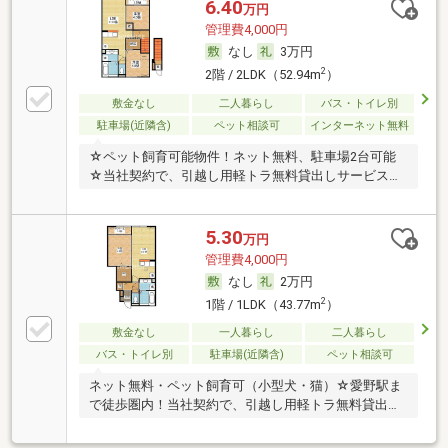
6.40
万円
管理費4,000円
なし
3万円
2
2階 / 2LDK（52.94m
）
敷金なし
二人暮らし
バス・トイレ別
駐車場(近隣含)
ペット相談可
インターネット無料
☆ペット飼育可能物件！ネット無料、駐車場2台可能
☆当社契約で、引越し用軽トラ無料貸出しサービス有
り（
5.30
万円
管理費4,000円
なし
2万円
2
1階 / 1LDK（43.77m
）
敷金なし
一人暮らし
二人暮らし
バス・トイレ別
駐車場(近隣含)
ペット相談可
ネット無料・ペット飼育可（小型犬・猫）☆愛野駅ま
で徒歩圏内！当社契約で、引越し用軽トラ無料貸出し
サー