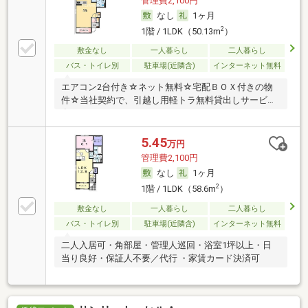
管理費2,100円
なし
1ヶ月
2
1階 / 1LDK（50.13m
）
敷金なし
一人暮らし
二人暮らし
バス・トイレ別
駐車場(近隣含)
インターネット無料
エアコン2台付き☆ネット無料☆宅配ＢＯＸ付きの物
件☆当社契約で、引越し用軽トラ無料貸出しサービス
有
5.45
万円
管理費2,100円
なし
1ヶ月
2
1階 / 1LDK（58.6m
）
敷金なし
一人暮らし
二人暮らし
バス・トイレ別
駐車場(近隣含)
インターネット無料
二人入居可・角部屋・管理人巡回・浴室1坪以上・日
当り良好・保証人不要／代行 ・家賃カード決済可