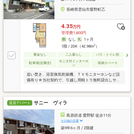
長崎県雲仙市愛野町乙
4.35
万円
管理費1,800円
なし
1ヶ月
2
1階 / 2DK（42.98m
）
敷金なし
二人暮らし
バス・トイレ別
モニタ付インターホ
駐車場(近隣含)
収納スペース
ン
追い焚き、浴室換気乾燥機、ＴＶモニターホンなど設
備有り☆当社契約で、引越し用軽トラ無料貸出しサー
ビス
サニー ヴィラ
賃貸アパート
島原鉄道 愛野駅 徒歩11分
その他の交通
築9年6ヶ月 / 2階建