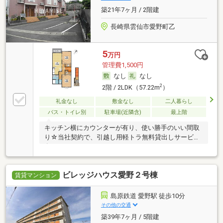
築21年7ヶ月 / 2階建
長崎県雲仙市愛野町乙
5
万円
管理費1,500円
なし
なし
2
2階 / 2LDK（57.22m
）
礼金なし
敷金なし
二人暮らし
バス・トイレ別
駐車場(近隣含)
最上階
キッチン横にカウンターが有り、使い勝手のいい間取
り☆当社契約で、引越し用軽トラ無料貸出しサービス
有
ビレッジハウス愛野２号棟
賃貸マンション
島原鉄道 愛野駅 徒歩10分
その他の交通
築39年7ヶ月 / 5階建