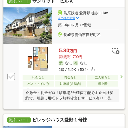
サンリット ヒルＡ
賃貸アパート
島原鉄道 愛野駅 徒歩3.8km
その他の交通
築19年8ヶ月 / 2階建
長崎県雲仙市愛野町乙
5.30
万円
管理費1,700円
なし
なし
2
2階 / 2LDK（50.14m
）
礼金なし
敷金なし
二人暮らし
バス・トイレ別
駐車場(近隣含)
最上階
☆敷金・礼金ゼロ！駐車場2台確保可能です☆当社契
約で、引越し用軽トラ無料貸出しサービス有り（長崎
県
ビレッジハウス愛野１号棟
賃貸アパート