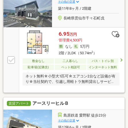
その他の交通
築11年8ヶ月 / 2階建
長崎県雲仙市千々石町戊
6.95
万円
管理費4,500円
なし
5万円
2
2階 / 2LDK（50.74m
）
敷金なし
二人暮らし
バス・トイレ別
駐車場(近隣含)
ペット相談可
インターネット無料
ネット無料☆小型犬1匹可☆エアコン2台など設備が有
り☆当社契約で、引越し用軽トラ無料貸出しサービス
有
アースリーヒルＢ
賃貸アパート
島原鉄道 愛野駅 徒歩23分
その他の交通
築17年6ヶ月 / 2階建