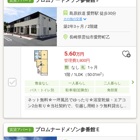
プロムナードメゾン参番館Ｆ
賃貸アパート
島原鉄道 愛野駅 徒歩30分
その他の交通
築2年3ヶ月 / 2階建
長崎県雲仙市愛野町乙
5.60
万円
管理費3,800円
なし
1ヶ月
2
1階 / 1LDK（50.01m
）
敷金なし
一人暮らし
二人暮らし
バス・トイレ別
駐車場(近隣含)
角部屋
ネット無料☆一坪風呂でゆったり☆浴室乾燥・エアコ
ン2台有り☆当社契約で、引越し用軽トラ無料貸出し
サー
プロムナードメゾン参番館Ｅ
賃貸アパート