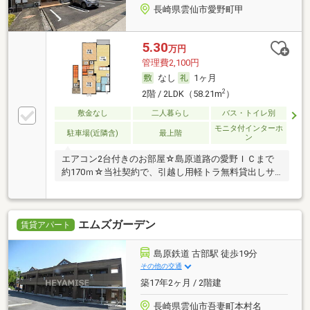
長崎県雲仙市愛野町甲
5.30
万円
管理費2,100円
なし
1ヶ月
2
2階 / 2LDK（58.21m
）
敷金なし
二人暮らし
バス・トイレ別
モニタ付インターホ
駐車場(近隣含)
最上階
ン
エアコン2台付きのお部屋☆島原道路の愛野ＩＣまで
約170ｍ☆当社契約で、引越し用軽トラ無料貸出しサ
ー
エムズガーデン
賃貸アパート
島原鉄道 古部駅 徒歩19分
その他の交通
築17年2ヶ月 / 2階建
長崎県雲仙市吾妻町本村名