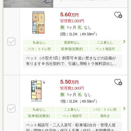
5.60
万円
管理費2,000円
1ヶ月
なし
2
2階 / 2LDK（49.58m
）
礼金なし
更新料なし
二人暮らし
バス・トイレ別
駐車場(近隣含)
ペット相談可
ペット（小型犬1匹）飼育可☆追い焚きなどの設備が
有ります☆当社契約で、引越し用軽トラ無料貸出しサ
ービ
5.50
万円
管理費2,000円
1ヶ月
なし
2
1階 / 2LDK（49.58m
）
礼金なし
二人暮らし
バス・トイレ別
駐車場(近隣含)
ペット相談可
南向き
ペット相談可・二人入居可・駐車場2台分・管理人巡
回・閑静な住宅街・保証人不要／代行 ・初期費用カー