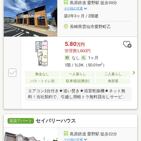
島原鉄道 愛野駅 徒歩30分
その他の交通
築2年3ヶ月 / 2階建
長崎県雲仙市愛野町乙
5.80
万円
管理費3,800円
なし
1ヶ月
2
1階 / 1LDK（50.01m
）
敷金なし
一人暮らし
二人暮らし
バス・トイレ別
駐車場(近隣含)
角部屋
エアコン2台付き★追い焚き★浴室乾燥機★ネット無
料！当社契約で、引越し用軽トラ無料貸出しサービス
有
セイバリーハウス
賃貸アパート
島原鉄道 愛野駅 徒歩22分
その他の交通