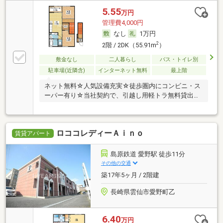
5.55
万円
管理費4,000円
なし
1万円
2
2階 / 2DK（55.91m
）
敷金なし
二人暮らし
バス・トイレ別
駐車場(近隣含)
インターネット無料
最上階
ネット無料☆人気設備充実☆徒歩圏内にコンビニ・ス
ーパー有り☆当社契約で、引越し用軽トラ無料貸出し
サー
ロココレディーＡｉｎｏ
賃貸アパート
島原鉄道 愛野駅 徒歩11分
その他の交通
築17年5ヶ月 / 2階建
長崎県雲仙市愛野町乙
6.40
万円