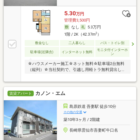
5.30
万円
管理費3,500円
なし
5.3万円
2
1階 / 2K（42.37m
）
敷金なし
二人暮らし
バス・トイレ別
モニタ付インターホ
駐車場(近隣含)
インターネット無料
ン
☆ハウスメーカー施工☆ネット無料☆駐車場2台無料
（縦列）☆当社契約で、引越し用軽トラ無料貸出しサ
ービ
カノン・エム
賃貸アパート
島原鉄道 吾妻駅 徒歩10分
その他の交通
築10年3ヶ月 / 2階建
長崎県雲仙市吾妻町牛口名