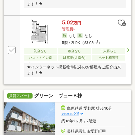
ます！★
5.02
万円
管理費-
なし
なし
2
5階 / 2LDK（53.08m
）
礼金なし
敷金なし
二人暮らし
バス・トイレ別
駐車場(近隣含)
ペット相談可
★インターネット掲載物件以外のお部屋もご紹介出来
ます！★
グリーン ヴューＢ棟
賃貸アパート
島原鉄道 愛野駅 徒歩10分
その他の交通
築16年2ヶ月 / 2階建
長崎県雲仙市愛野町甲