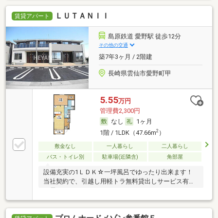
ＬＵＴＡＮＩＩ
賃貸アパート
島原鉄道 愛野駅 徒歩12分
その他の交通
築7年3ヶ月 / 2階建
長崎県雲仙市愛野町甲
5.55
万円
管理費2,300円
なし
1ヶ月
2
1階 / 1LDK（47.66m
）
敷金なし
一人暮らし
二人暮らし
バス・トイレ別
駐車場(近隣含)
角部屋
設備充実の1ＬＤＫ☆一坪風呂でゆったり出来ます！
当社契約で、引越し用軽トラ無料貸出しサービス有り
（長