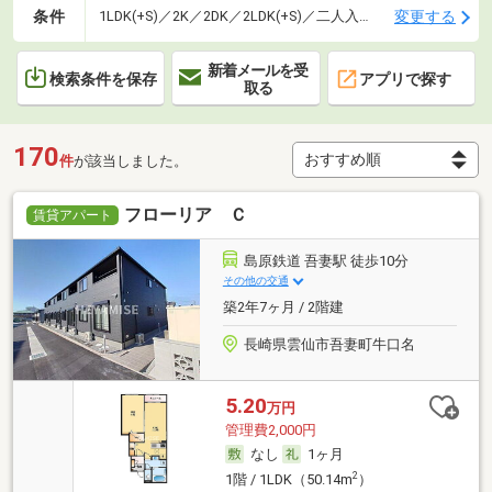
条件
変更する
1LDK(+S)／2K／2DK／2LDK(+S)／二人入居可
新着メールを受
検索条件を保存
アプリで探す
取る
170
件
が該当しました。
フローリア Ｃ
賃貸アパート
島原鉄道 吾妻駅 徒歩10分
その他の交通
築2年7ヶ月 / 2階建
長崎県雲仙市吾妻町牛口名
5.20
万円
管理費2,000円
なし
1ヶ月
2
1階 / 1LDK（50.14m
）