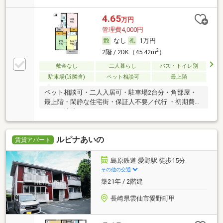
4.65
万円
管理費4,000円
なし
1万円
2
2階 / 2DK（45.42m
）
敷金なし
二人暮らし
バス・トイレ別
駐車場(近隣含)
ペット相談可
最上階
ペット相談可・二人入居可・駐車場2台分・角部屋・
最上階・閑静な住宅街・保証人不要／代行 ・初期費用
カード決済可
ルピナあいの
賃貸アパート
島原鉄道 愛野駅 徒歩15分
その他の交通
築21年 / 2階建
長崎県雲仙市愛野町甲