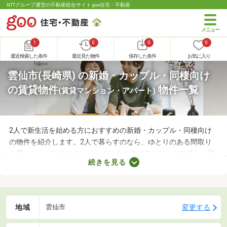
NTTグループ運営の不動産総合サイト goo住宅・不動産
1
0
0
0
最近検索した条件
最近見た物件
保存した条件
お気に入り
雲仙市(長崎県) の新婚・カップル・同棲向け
の賃貸物件
物件一覧
(賃貸マンション・アパート)
2人で新生活を始める方におすすめの新婚・カップル・同棲向け
の物件を紹介します。2人で暮らすのなら、ゆとりのある間取り
を選ぶことがおすすめ。ゆっくりくつろげるリビングのほか、寝
続きを見る
室や収納スペースを確保できる物件を選べば、長く快適に暮らせ
るでしょう。物件別に備える設備が異なるので、間取りとあわせ
てチェックしてみてくださいね。
地域
変更する
雲仙市