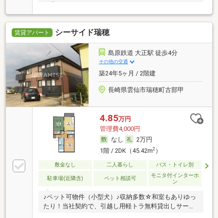
（長
シーサイド瑞穂
賃貸アパート
島原鉄道 大正駅 徒歩4分
その他の交通
築24年5ヶ月 / 2階建
長崎県雲仙市瑞穂町古部甲
4.85
万円
管理費4,000円
なし
2万円
2
1階 / 2DK（45.42m
）
敷金なし
二人暮らし
バス・トイレ別
モニタ付インターホ
駐車場(近隣含)
ペット相談可
ン
♪ペット可物件（小型犬）♪収納多数☆和室もありゆっ
たり！当社契約で、引越し用軽トラ無料貸出しサービ
ス