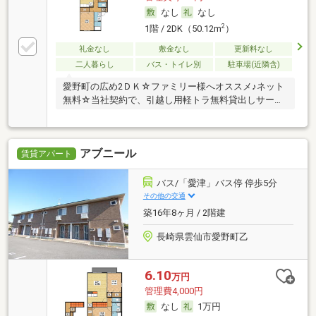
なし
なし
2
1階 / 2DK（50.12m
）
礼金なし
敷金なし
更新料なし
二人暮らし
バス・トイレ別
駐車場(近隣含)
愛野町の広め2ＤＫ☆ファミリー様へオススメ♪ネット
無料☆当社契約で、引越し用軽トラ無料貸出しサービ
ス
アブニール
賃貸アパート
バス/「愛津」バス停 停歩5分
その他の交通
築16年8ヶ月 / 2階建
長崎県雲仙市愛野町乙
6.10
万円
管理費4,000円
なし
1万円