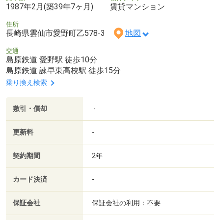
1987年2月(築39年7ヶ月)
賃貸マンション
住所
長崎県雲仙市愛野町乙578-3
地図
交通
島原鉄道 愛野駅 徒歩10分
島原鉄道 諫早東高校駅 徒歩15分
乗り換え検索
敷引・償却
-
更新料
-
契約期間
2年
カード決済
-
保証会社
保証会社の利用：不要