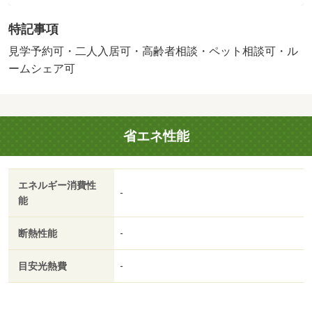
ション設備は、種類に応じて追加料金を賃料に加算 お部
特記事項
屋の仕様により設置できない場合あり 【設備・特記事項
備考】学生歓迎/賃貸戸数:40戸
見学予約可・二人入居可・高齢者相談・ペット相談可・ル
ームシェア可
省エネ性能
エネルギー消費性
-
能
断熱性能
-
目安光熱費
-