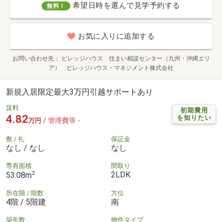
希望日時を選んで見学予約する
無料！
お気に入りに追加する
お問い合わせ先
ビレッジハウス 住まい相談センター（九州・沖縄エリ
ア） ビレッジハウス・マネジメント株式会社
新規入居限定最大3万円引越サポートあり
賃料
初期費用
4.82
を知りたい
/ 管理費等 -
万円
敷 / 礼
保証金
なし / なし
なし
専有面積
間取り
2
2LDK
53.08m
所在階 / 階数
方位
4階 / 5階建
南
築年数
物件タイプ