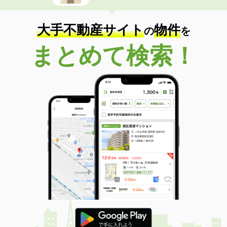
大手不動産サイト
物件
の
を
まとめて検索！