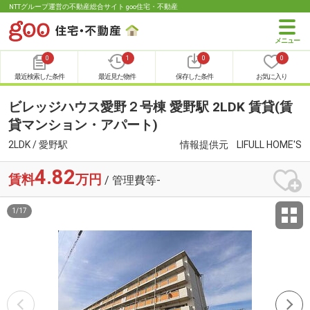
NTTグループ運営の不動産総合サイト goo住宅・不動産
0
1
0
0
最近検索した条件
最近見た物件
保存した条件
お気に入り
ビレッジハウス愛野２号棟 愛野駅 2LDK 賃貸(賃
貸マンション・アパート)
2LDK / 愛野駅
情報提供元
LIFULL HOME'S
4.82
賃料
万円
/ 管理費等-
1
/
17