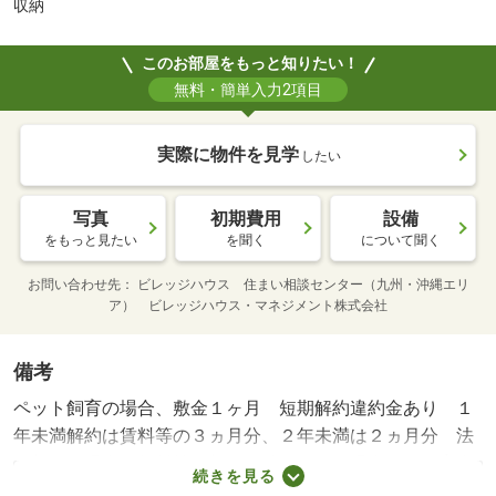
収納
このお部屋をもっと知りたい！
無料・簡単入力2項目
実際に物件を見学
したい
写真
初期費用
設備
をもっと見たい
を聞く
について聞く
お問い合わせ先
ビレッジハウス 住まい相談センター（九州・沖縄エリ
ア） ビレッジハウス・マネジメント株式会社
備考
ペット飼育の場合、敷金１ヶ月 短期解約違約金あり １
年未満解約は賃料等の３ヵ月分、２年未満は２ヵ月分 法
人契約の場合、賃料等の契約条件が異なる場合あり 審査
続きを見る
結果により敷金や連帯保証人を必要とする場合あり オプ