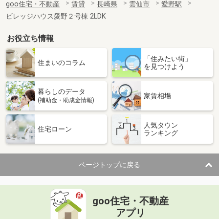
goo住宅・不動産
賃貸
長崎県
雲仙市
愛野駅
ビレッジハウス愛野２号棟 2LDK
お役立ち情報
「住みたい街」
住まいのコラム
を見つけよう
暮らしのデータ
家賃相場
(補助金・助成金情報)
人気タウン
住宅ローン
ランキング
ページトップに戻る
goo住宅・不動産
アプリ