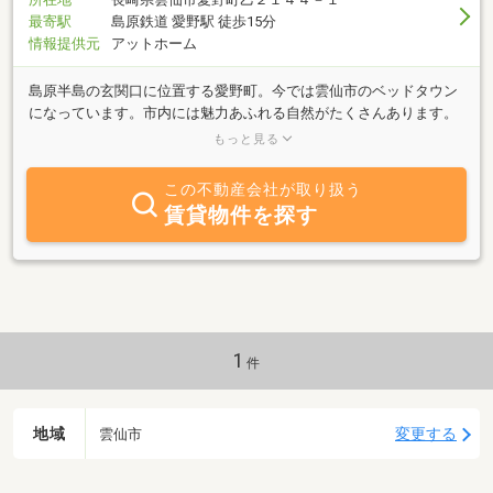
最寄駅
島原鉄道 愛野駅 徒歩15分
情報提供元
アットホーム
島原半島の玄関口に位置する愛野町。今では雲仙市のベッドタウン
になっています。市内には魅力あふれる自然がたくさんあります。
雲仙市のインフォメーションになり、市外、県外からの雲仙市へ移
もっと見る
住、定住者を増やし、活気ある街づくりを目指しています。みんな
で「雲仙市に住もう。」
この不動産会社が取り扱う
賃貸物件を探す
1
件
地域
変更する
雲仙市