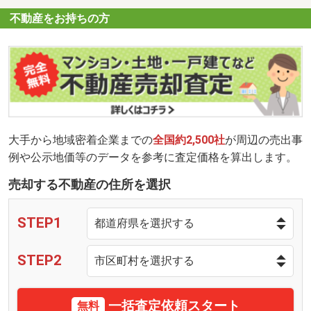
不動産をお持ちの方
大手から地域密着企業までの
全国約2,500社
が周辺の売出事
例や公示地価等のデータを参考に査定価格を算出します。
売却する不動産の住所を選択
STEP1
STEP2
一括査定依頼スタート
無料