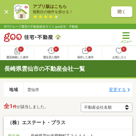
アプリ版はこちら
開く
複数社の物件を探せる！
NTTグループ運営の不動産総合サイト goo住宅・不動産
0
0
0
0
最近検索した条件
最近見た物件
保存した条件
お気に入り
長崎県雲仙市の不動産会社一覧
地域
変更する
雲仙市
全1
件
が該当しました。
（株）エステート・プラス
所在地
長崎県雲仙市愛野町乙２１４４－１