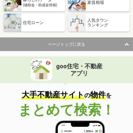
家賃相場
(補助金・助成金情報)
人気タウン
住宅ローン
ランキング
ページトップに戻る
goo住宅・不動産
アプリ
大手不動産サイト
物件
の
を
まとめて検索！