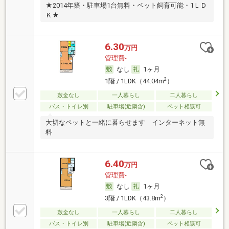
★2014年築・駐車場1台無料・ペット飼育可能・1ＬＤ
Ｋ★
6.30
万円
管理費-
なし
1ヶ月
2
1階 / 1LDK（44.04m
）
敷金なし
一人暮らし
二人暮らし
バス・トイレ別
駐車場(近隣含)
ペット相談可
大切なペットと一緒に暮らせます インターネット無
料
6.40
万円
管理費-
なし
1ヶ月
2
3階 / 1LDK（43.8m
）
敷金なし
一人暮らし
二人暮らし
バス・トイレ別
駐車場(近隣含)
ペット相談可