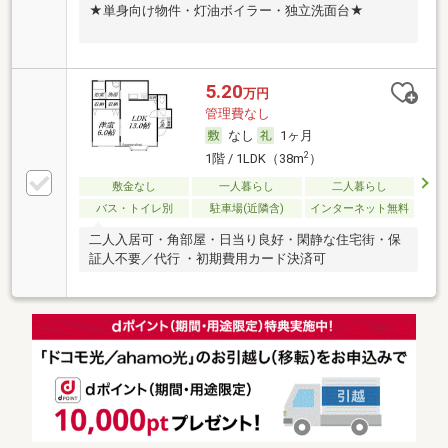
★単身向け物件・灯油ボイラー・独立洗面台★
5.20
万円
管理費なし
なし
1ヶ月
2
1階 / 1LDK（38m
）
敷金なし
一人暮らし
二人暮らし
バス・トイレ別
駐車場(近隣含)
インターネット無料
二人入居可・角部屋・日当り良好・閑静な住宅街・保
証人不要／代行 ・初期費用カード決済可