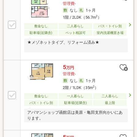
管理費-
なし
1ヶ月
2
1階 / 2LDK（56.7m
）
敷金なし
二人暮らし
バス・トイレ別
駐車場(近隣含)
ペット相談可
室内洗濯機置き場
★メゾネットタイプ、リフォーム済み★
5
万円
管理費-
なし
1ヶ月
2
2階 / 1LDK（35m
）
敷金なし
一人暮らし
二人暮らし
バス・トイレ別
駐車場(近隣含)
最上階
アパマンショップ函館店は美原・亀田支所向かいにあ
ります。