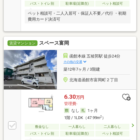
バス・トイレ別
駐車場(近隣含)
ペット相談可
ペット相談可・二人入居可・保証人不要／代行 ・初期
費用カード決済可
スペース富岡
賃貸マンション
函館本線 五稜郭駅 徒歩24分
その他の交通
築12年7ヶ月 / 3階建
北海道函館市富岡町２丁目
6.30
万円
管理費-
なし
1ヶ月
2
1階 / 1LDK（47.99m
）
敷金なし
一人暮らし
二人暮らし
バス・トイレ別
駐車場(近隣含)
ペット相談可