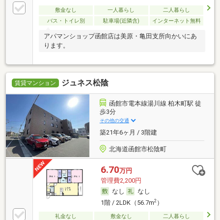
敷金なし
一人暮らし
二人暮らし
バス・トイレ別
駐車場(近隣含)
インターネット無料
アパマンショップ函館店は美原・亀田支所向かいにあ
ります。
ジュネス松陰
賃貸マンション
函館市電本線湯川線 柏木町駅 徒
歩3分
その他の交通
築21年6ヶ月 / 3階建
北海道函館市松陰町
6.70
万円
管理費2,200円
なし
なし
2
1階 / 2LDK（56.7m
）
礼金なし
敷金なし
二人暮らし