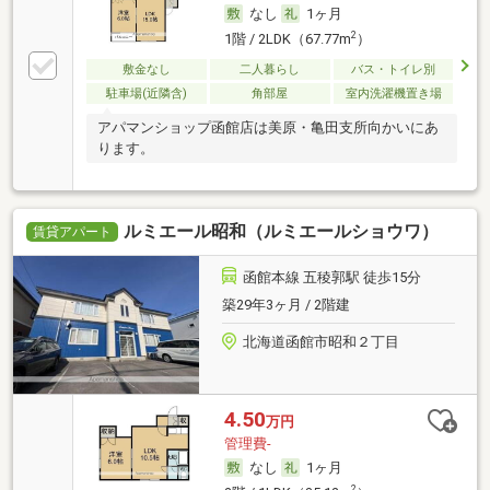
なし
1ヶ月
2
1階 / 2LDK（67.77m
）
敷金なし
二人暮らし
バス・トイレ別
駐車場(近隣含)
角部屋
室内洗濯機置き場
アパマンショップ函館店は美原・亀田支所向かいにあ
ります。
ルミエール昭和（ルミエールショウワ）
賃貸アパート
函館本線 五稜郭駅 徒歩15分
築29年3ヶ月 / 2階建
北海道函館市昭和２丁目
4.50
万円
管理費-
なし
1ヶ月
2