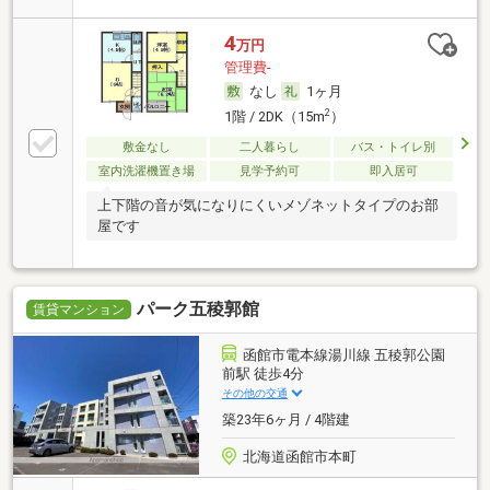
4
万円
管理費-
なし
1ヶ月
2
1階 / 2DK（15m
）
敷金なし
二人暮らし
バス・トイレ別
室内洗濯機置き場
見学予約可
即入居可
上下階の音が気になりにくいメゾネットタイプのお部
屋です
パーク五稜郭館
賃貸マンション
函館市電本線湯川線 五稜郭公園
前駅 徒歩4分
その他の交通
築23年6ヶ月 / 4階建
北海道函館市本町