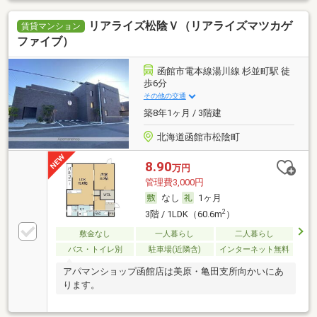
リアライズ松陰Ｖ（リアライズマツカゲ
賃貸マンション
ファイブ）
函館市電本線湯川線 杉並町駅 徒
歩6分
その他の交通
築8年1ヶ月 / 3階建
北海道函館市松陰町
8.90
万円
管理費3,000円
なし
1ヶ月
2
3階 / 1LDK（60.6m
）
敷金なし
一人暮らし
二人暮らし
バス・トイレ別
駐車場(近隣含)
インターネット無料
アパマンショップ函館店は美原・亀田支所向かいにあ
ります。