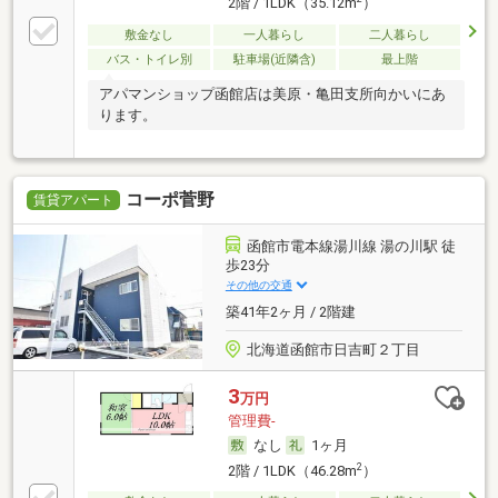
2階 / 1LDK（35.12m
）
敷金なし
一人暮らし
二人暮らし
バス・トイレ別
駐車場(近隣含)
最上階
アパマンショップ函館店は美原・亀田支所向かいにあ
ります。
コーポ菅野
賃貸アパート
函館市電本線湯川線 湯の川駅 徒
歩23分
その他の交通
築41年2ヶ月 / 2階建
北海道函館市日吉町２丁目
3
万円
管理費-
なし
1ヶ月
2
2階 / 1LDK（46.28m
）