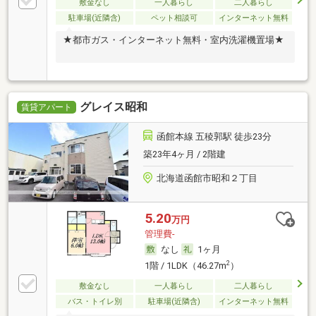
敷金なし
一人暮らし
二人暮らし
駐車場(近隣含)
ペット相談可
インターネット無料
★都市ガス・インターネット無料・室内洗濯機置場★
グレイス昭和
賃貸アパート
函館本線 五稜郭駅 徒歩23分
築23年4ヶ月 / 2階建
北海道函館市昭和２丁目
5.20
万円
管理費-
なし
1ヶ月
2
1階 / 1LDK（46.27m
）
敷金なし
一人暮らし
二人暮らし
バス・トイレ別
駐車場(近隣含)
インターネット無料