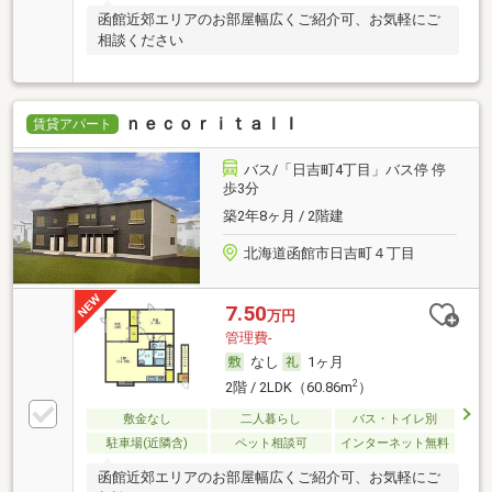
函館近郊エリアのお部屋幅広くご紹介可、お気軽にご
相談ください
ｎｅｃｏｒｉｔａＩＩ
賃貸アパート
バス/「日吉町4丁目」バス停 停
歩3分
築2年8ヶ月 / 2階建
北海道函館市日吉町４丁目
7.50
万円
管理費-
なし
1ヶ月
2
2階 / 2LDK（60.86m
）
敷金なし
二人暮らし
バス・トイレ別
駐車場(近隣含)
ペット相談可
インターネット無料
函館近郊エリアのお部屋幅広くご紹介可、お気軽にご