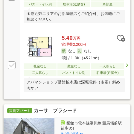
バス・トイレ別
駐車場(近隣含)
角部屋
函館近郊エリアのお部屋幅広くご紹介可、お気軽にご
相談ください。
5.40
万円
管理費2,200円
なし
なし
2
2階 / 1LDK（45.21m
）
礼金なし
敷金なし
一人暮らし
二人暮らし
バス・トイレ別
駐車場(近隣含)
アパマンショップ函館柏木店は深堀電停（市電）斜め
向かい
カーサ プラシード
賃貸アパート
函館市電本線湯川線 競馬場前駅
徒歩8分
その他の交通