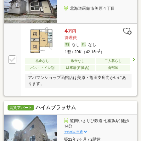
北海道函館市美原４丁目
4
万円
管理費-
なし
なし
2
1階 / 2DK（42.15m
）
礼金なし
敷金なし
二人暮らし
バス・トイレ別
駐車場(近隣含)
角部屋
アパマンショップ函館店は美原・亀田支所向かいにあ
ります。
ハイムブラッサム
賃貸アパート
道南いさりび鉄道 七重浜駅 徒歩
14分
その他の交通
築22年3ヶ月 / 2階建