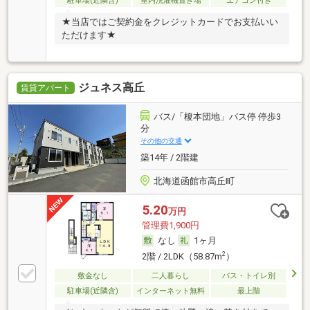
駐車場(近隣含)
室内洗濯機置き場
エアコン付き
★当店ではご契約金をクレジットカードでお支払いい
ただけます★
ジュネス高丘
賃貸アパート
バス/「榎本団地」バス停 停歩3
分
その他の交通
築14年 / 2階建
北海道函館市高丘町
5.20
万円
管理費1,900円
なし
1ヶ月
2
2階 / 2LDK（58.87m
）
敷金なし
二人暮らし
バス・トイレ別
駐車場(近隣含)
インターネット無料
最上階