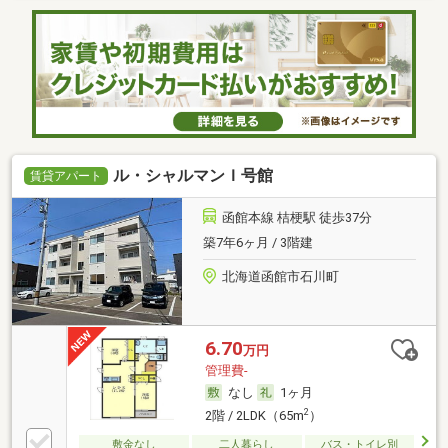
ル・シャルマンＩ号館
賃貸アパート
函館本線 桔梗駅 徒歩37分
築7年6ヶ月 / 3階建
北海道函館市石川町
6.70
万円
管理費-
なし
1ヶ月
2
2階 / 2LDK（65m
）
敷金なし
二人暮らし
バス・トイレ別