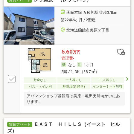
賃貸アパート
函館本線 五稜郭駅 徒歩3.1km
築22年6ヶ月 / 2階建
北海道函館市美原２丁目
5.60
万円
管理費-
なし
1ヶ月
2
2階 / 1LDK（38.7m
）
敷金なし
一人暮らし
二人暮らし
バス・トイレ別
駐車場(近隣含)
インターネット無料
アパマンショップ函館店は美原・亀田支所向かいにあ
ります。
ＥＡＳＴ ＨＩＬＬＳ（イースト ヒル
賃貸アパート
ズ）