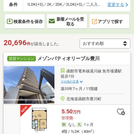
条件
変更する
1LDK(+S)／2K／2DK／2LDK(+S)／二人入居可
新着メールを受
検索条件を保存
アプリで探す
取る
20,696
件
が該当しました。
メゾンパティオリーブル豊川
賃貸マンション
函館市電本線湯川線 魚市場通駅
徒歩1分
その他の交通
築35年7ヶ月 / 11階建
北海道函館市豊川町
5.50
万円
管理費-
なし
1ヶ月
2
4階 / 1LDK（40m
）