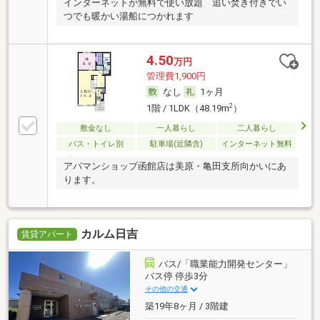
インターネットが無料で使い放題 追い焚き付きでい
つでも暖かい湯船につかれます
4.50
万円
管理費1,900円
なし
1ヶ月
2
1階 / 1LDK（48.19m
）
敷金なし
一人暮らし
二人暮らし
バス・トイレ別
駐車場(近隣含)
インターネット無料
アパマンショップ函館店は美原・亀田支所向かいにあ
ります。
カルム日吉
賃貸アパート
バス/「職業能力開発センター」
バス停 停歩3分
その他の交通
築19年8ヶ月 / 3階建