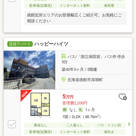
駐車場(近隣含)
インターネット無料
角部屋
函館近郊エリアのお部屋幅広くご紹介可。お気軽にご
相談ください
ハッピーハイツ
賃貸アパート
バス/「国立病院前」バス停 停歩
5分
築42年5ヶ月 / 3階建
北海道函館市深堀町
5
万円
管理費2,200円
なし
1ヶ月
2
1階 / 2LDK（48.76m
）
敷金なし
二人暮らし
バス・トイレ別
駐車場(近隣含)
インターネット無料
南向き