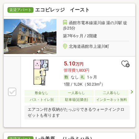
エコビレッジ イースト
賃貸アパート
函館市電本線湯川線 湯の川駅 徒
歩25分
築7年6ヶ月 / 2階建
北海道函館市上湯川町
5.10
万円
管理費1,800円
なし
1ヶ月
2
1階 / 1LDK（50.23m
）
敷金なし
一人暮らし
二人暮らし
バス・トイレ別
駐車場(近隣含)
インターネット無料
エアコン付き収納がたっぷりできるウォークインクロ
ゼットも有ります
レラ美原 （レラミハラ）