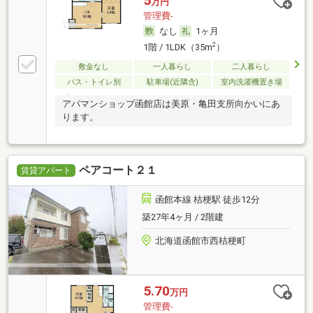
5
万円
管理費-
なし
1ヶ月
2
1階 / 1LDK（35m
）
敷金なし
一人暮らし
二人暮らし
バス・トイレ別
駐車場(近隣含)
室内洗濯機置き場
アパマンショップ函館店は美原・亀田支所向かいにあ
ります。
ペアコート２１
賃貸アパート
函館本線 桔梗駅 徒歩12分
築27年4ヶ月 / 2階建
北海道函館市西桔梗町
5.70
万円
管理費-