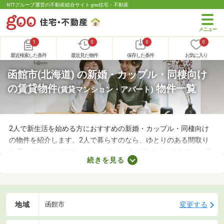
NTTグループ運営の不動産総合サイト goo住宅・不動産
1
0
0
0
最近検索した条件
最近見た物件
保存した条件
お気に入り
函館市(北海道) の新婚・カップル・同棲向け
の賃貸物件
物件一覧
(賃貸マンション・アパート)
2人で新生活を始める方におすすめの新婚・カップル・同棲向け
の物件を紹介します。2人で暮らすのなら、ゆとりのある間取り
を選ぶことがおすすめ。ゆっくりくつろげるリビングのほか、寝
続きを見る
室や収納スペースを確保できる物件を選べば、長く快適に暮らせ
るでしょう。物件別に備える設備が異なるので、間取りとあわせ
てチェックしてみてくださいね。
地域
変更する
函館市