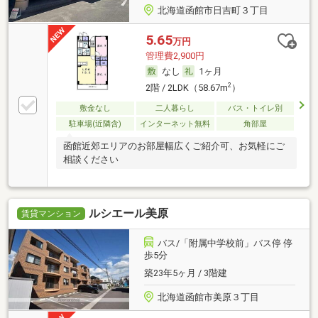
北海道函館市日吉町３丁目
5.65
万円
管理費2,900円
なし
1ヶ月
2
2階 / 2LDK（58.67m
）
敷金なし
二人暮らし
バス・トイレ別
駐車場(近隣含)
インターネット無料
角部屋
函館近郊エリアのお部屋幅広くご紹介可、お気軽にご
相談ください
ルシエール美原
賃貸マンション
バス/「附属中学校前」バス停 停
歩5分
築23年5ヶ月 / 3階建
北海道函館市美原３丁目