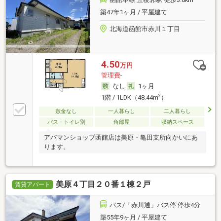
築47年1ヶ月 / 平屋建て
北海道函館市赤川１丁目
4.50
万円
管理費-
なし
1ヶ月
2
1階 / 1LDK（48.44m
）
敷金なし
一人暮らし
二人暮らし
バス・トイレ別
角部屋
収納スペース
アパマンショップ函館店は美原・亀田支所向かいにあ
ります。
美原４丁目２０番１棟２戸
賃貸アパート
バス/「赤川通」バス停 停歩4分
築55年9ヶ月 / 平屋建て