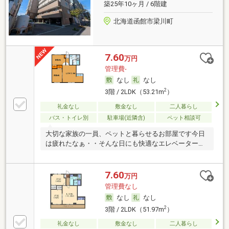
築25年10ヶ月 / 6階建
北海道函館市梁川町
7.60
万円
管理費-
なし
なし
2
3階 / 2LDK（53.21m
）
礼金なし
敷金なし
二人暮らし
バス・トイレ別
駐車場(近隣含)
ペット相談可
大切な家族の一員、ペットと暮らせるお部屋です今日
は疲れたなぁ・・そんな日にも快適なエレベーター付
き
7.60
万円
管理費なし
なし
なし
2
3階 / 2LDK（51.97m
）
礼金なし
敷金なし
二人暮らし