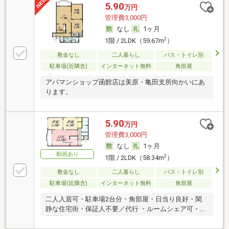
5.90
万円
管理費3,000円
なし
1ヶ月
2
1階 / 2LDK（59.67m
）
敷金なし
二人暮らし
バス・トイレ別
駐車場(近隣含)
インターネット無料
角部屋
アパマンショップ函館店は美原・亀田支所向かいにあ
ります。
5.90
万円
管理費3,000円
なし
1ヶ月
動画あり
2
1階 / 2LDK（58.34m
）
敷金なし
二人暮らし
バス・トイレ別
駐車場(近隣含)
インターネット無料
角部屋
二人入居可・駐車場2台分・角部屋・日当り良好・閑
静な住宅街・保証人不要／代行 ・ルームシェア可・初
期費用カード決済可