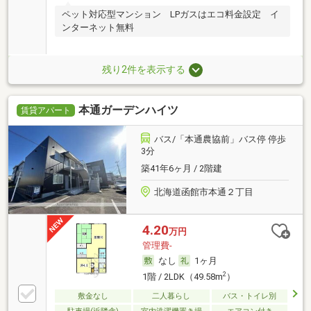
ペット対応型マンション LPガスはエコ料金設定 イ
ンターネット無料
残り2件を表示する
本通ガーデンハイツ
賃貸アパート
バス/「本通農協前」バス停 停歩
3分
築41年6ヶ月 / 2階建
北海道函館市本通２丁目
4.20
万円
管理費-
なし
1ヶ月
2
1階 / 2LDK（49.58m
）
敷金なし
二人暮らし
バス・トイレ別