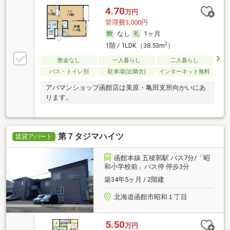
4.70
万円
管理費3,000円
なし
1ヶ月
2
1階 / 1LDK（38.53m
）
敷金なし
一人暮らし
二人暮らし
バス・トイレ別
駐車場(近隣含)
インターネット無料
アパマンショップ函館店は美原・亀田支所向かいにあ
ります。
第７タジマハイツ
賃貸アパート
函館本線 五稜郭駅 バス7分/「昭
和小学校前」バス停 停歩3分
築34年5ヶ月 / 2階建
北海道函館市昭和１丁目
5.50
万円