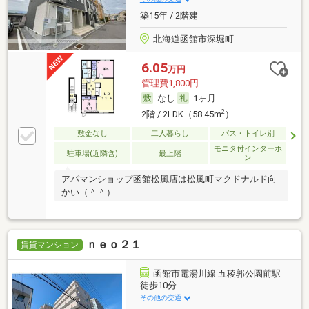
築15年 / 2階建
北海道函館市深堀町
6.05
万円
管理費1,800円
なし
1ヶ月
2
2階 / 2LDK（58.45m
）
敷金なし
二人暮らし
バス・トイレ別
モニタ付インターホ
駐車場(近隣含)
最上階
ン
アパマンショップ函館松風店は松風町マクドナルド向
かい（＾＾）
ｎｅｏ２１
賃貸マンション
函館市電湯川線 五稜郭公園前駅
徒歩10分
その他の交通