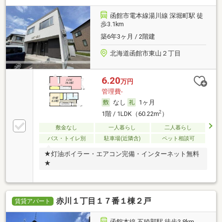
函館市電本線湯川線 深堀町駅 徒
歩3.1km
築6年3ヶ月 / 2階建
北海道函館市東山２丁目
6.20
万円
管理費-
なし
1ヶ月
2
1階 / 1LDK（60.22m
）
敷金なし
一人暮らし
二人暮らし
バス・トイレ別
駐車場(近隣含)
ペット相談可
★灯油ボイラー・エアコン完備・インターネット無料
★
赤川１丁目１７番１棟２戸
賃貸アパート
函館本線 五稜郭駅 徒歩3.8km