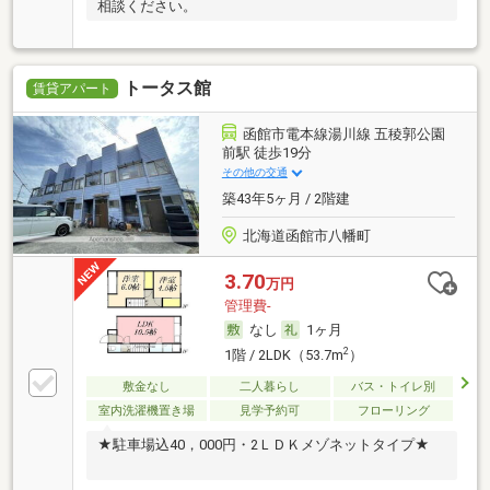
相談ください。
トータス館
賃貸アパート
函館市電本線湯川線 五稜郭公園
前駅 徒歩19分
その他の交通
築43年5ヶ月 / 2階建
北海道函館市八幡町
3.70
万円
管理費-
なし
1ヶ月
2
1階 / 2LDK（53.7m
）
敷金なし
二人暮らし
バス・トイレ別
室内洗濯機置き場
見学予約可
フローリング
★駐車場込40，000円・2ＬＤＫメゾネットタイプ★