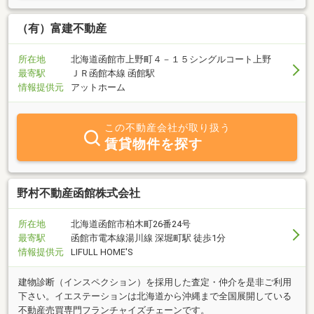
当然無料です。お気軽にお越し下さい。お電話お待ちしておりま
す。
（有）富建不動産
所在地
北海道函館市上野町４－１５シングルコート上野
最寄駅
ＪＲ函館本線 函館駅
情報提供元
アットホーム
この不動産会社が取り扱う
賃貸物件を探す
野村不動産函館株式会社
所在地
北海道函館市柏木町26番24号
最寄駅
函館市電本線湯川線 深堀町駅 徒歩1分
情報提供元
LIFULL HOME'S
建物診断（インスペクション）を採用した査定・仲介を是非ご利用
下さい。イエステーションは北海道から沖縄まで全国展開している
不動産売買専門フランチャイズチェーンです。