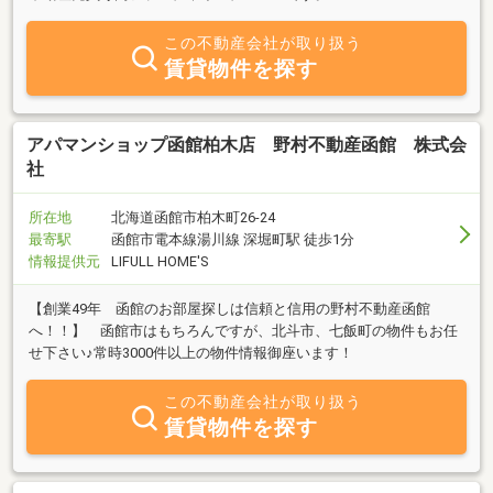
この不動産会社が取り扱う
賃貸物件を探す
アパマンショップ函館柏木店 野村不動産函館 株式会
社
所在地
北海道函館市柏木町26-24
最寄駅
函館市電本線湯川線 深堀町駅 徒歩1分
情報提供元
LIFULL HOME'S
【創業49年 函館のお部屋探しは信頼と信用の野村不動産函館
へ！！】 函館市はもちろんですが、北斗市、七飯町の物件もお任
せ下さい♪常時3000件以上の物件情報御座います！
この不動産会社が取り扱う
賃貸物件を探す