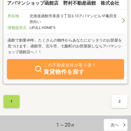
アパマンショップ函館店 野村不動産函館 株式会社
所在地
北海道函館市美原３丁目2-13アパマンビル1F亀田支
所向い
情報提供元
LIFULL HOME'S
函館で創業49年。たくさんの物件からあなたにピッタリのお部屋を
見つけます。函館市、北斗市、七飯町のお部屋探しならアパマンシ
ョップ函館店へ！！
この不動産会社が取り扱う
賃貸物件を探す
1
2
1～20
次へ
件