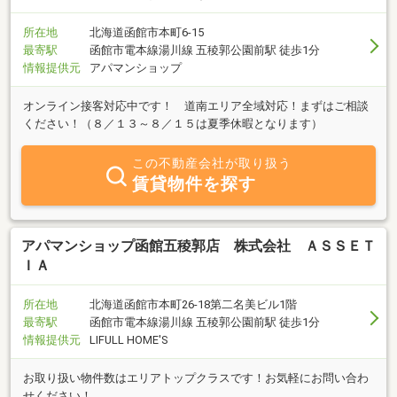
所在地
北海道函館市本町6-15
最寄駅
函館市電本線湯川線 五稜郭公園前駅 徒歩1分
情報提供元
アパマンショップ
オンライン接客対応中です！ 道南エリア全域対応！まずはご相談
ください！（８／１３～８／１５は夏季休暇となります）
この不動産会社が取り扱う
賃貸物件を探す
アパマンショップ函館五稜郭店 株式会社 ＡＳＳＥＴ
ＩＡ
所在地
北海道函館市本町26-18第二名美ビル1階
最寄駅
函館市電本線湯川線 五稜郭公園前駅 徒歩1分
情報提供元
LIFULL HOME'S
お取り扱い物件数はエリアトップクラスです！お気軽にお問い合わ
せください！