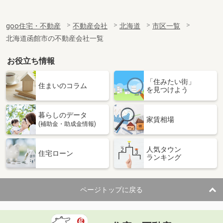
goo住宅・不動産
不動産会社
北海道
市区一覧
北海道函館市の不動産会社一覧
お役立ち情報
「住みたい街」
住まいのコラム
を見つけよう
暮らしのデータ
家賃相場
(補助金・助成金情報)
人気タウン
住宅ローン
ランキング
ページトップに戻る