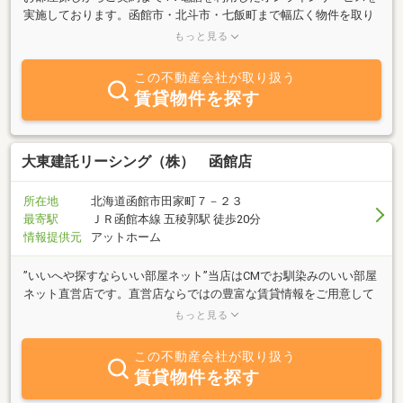
実施しております。函館市・北斗市・七飯町まで幅広く物件を取り
扱っており、引越・インターネット業者の紹介まで徹底的にサポー
もっと見る
ト致しますので当店へお部屋探しをお任せください！駅まで送迎も
ご相談ください。
この不動産会社が取り扱う
賃貸物件を探す
大東建託リーシング（株） 函館店
所在地
北海道函館市田家町７－２３
最寄駅
ＪＲ函館本線 五稜郭駅 徒歩20分
情報提供元
アットホーム
”いいへや探すならいい部屋ネット”当店はCMでお馴染みのいい部屋
ネット直営店です。直営店ならではの豊富な賃貸情報をご用意して
おります。全国各地からのお部屋探し（オンラインでのご案内も可
もっと見る
能）お急ぎの引越、現地ご案内も対応可能です！！学生様、新婚
様、ご転勤の法人様、ペット可物件などお客様の様々なニーズにお
この不動産会社が取り扱う
応え致します。親切、丁寧をモットーに納得のいくお部屋をお探し
賃貸物件を探す
します！！営業スタッフの明るい親しみ深い対応でお客様のご紹介
も多数いただいており大変感謝いたしております。ご相談ご案内は