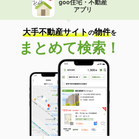
goo住宅・不動産
アプリ
大手不動産サイト
物件
の
を
まとめて検索！