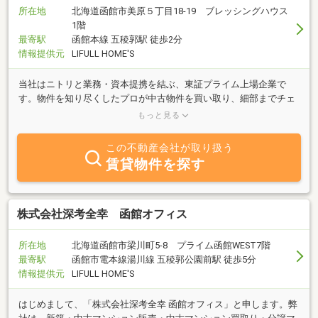
所在地
北海道函館市美原５丁目18-19 ブレッシングハウス
1階
最寄駅
函館本線 五稜郭駅 徒歩2分
情報提供元
LIFULL HOME'S
当社はニトリと業務・資本提携を結ぶ、東証プライム上場企業で
す。物件を知り尽くしたプロが中古物件を買い取り、細部までチェ
ックし、自社規格に沿って丁寧にリフォームしているので、ご購入
もっと見る
後も安心が続きます。
この不動産会社が取り扱う
賃貸物件を探す
株式会社深考全幸 函館オフィス
所在地
北海道函館市梁川町5-8 プライム函館WEST7階
最寄駅
函館市電本線湯川線 五稜郭公園前駅 徒歩5分
情報提供元
LIFULL HOME'S
はじめまして、「株式会社深考全幸 函館オフィス」と申します。弊