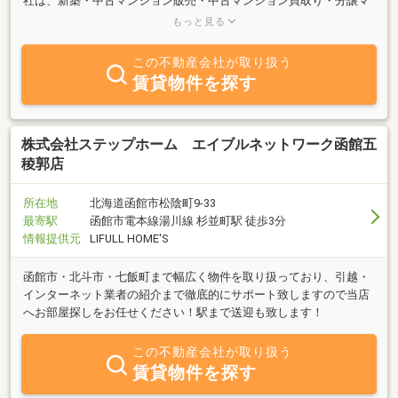
社は、新築・中古マンション販売・中古マンション買取り・分譲マ
ンション賃貸管理を行っています。どうぞよろしくお願い申し上げ
もっと見る
ます。
この不動産会社が取り扱う
賃貸物件を探す
株式会社ステップホーム エイブルネットワーク函館五
稜郭店
所在地
北海道函館市松陰町9-33
最寄駅
函館市電本線湯川線 杉並町駅 徒歩3分
情報提供元
LIFULL HOME'S
函館市・北斗市・七飯町まで幅広く物件を取り扱っており、引越・
インターネット業者の紹介まで徹底的にサポート致しますので当店
へお部屋探しをお任せください！駅まで送迎も致します！
この不動産会社が取り扱う
賃貸物件を探す