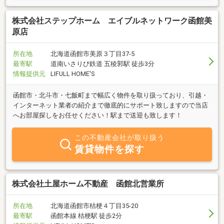
株式会社ステップホーム エイブルネットワーク函館美
原店
所在地
北海道函館市美原３丁目37-5
最寄駅
道南いさりび鉄道 五稜郭駅 徒歩3分
情報提供元
LIFULL HOME'S
函館市・北斗市・七飯町まで幅広く物件を取り扱っており、引越・
インターネット業者の紹介まで徹底的にサポート致しますので当店
へお部屋探しをお任せください！駅まで送迎も致します！
この不動産会社が取り扱う
賃貸物件を探す
株式会社土屋ホーム不動産 函館北営業所
所在地
北海道函館市桔梗４丁目35-20
最寄駅
函館本線 桔梗駅 徒歩2分