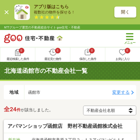
アプリ版はこちら
開く
複数社の物件を探せる！
NTTグループ運営の不動産総合サイト goo住宅・不動産
0
0
0
0
最近検索した条件
最近見た物件
保存した条件
お気に入り
北海道函館市の不動産会社一覧
地域
変更する
函館市
全24
件
が該当しました。
アパマンショップ函館店 野村不動産函館株式会社
所在地
北海道函館市美原３丁目２－１３アパマンビル１Ｆ