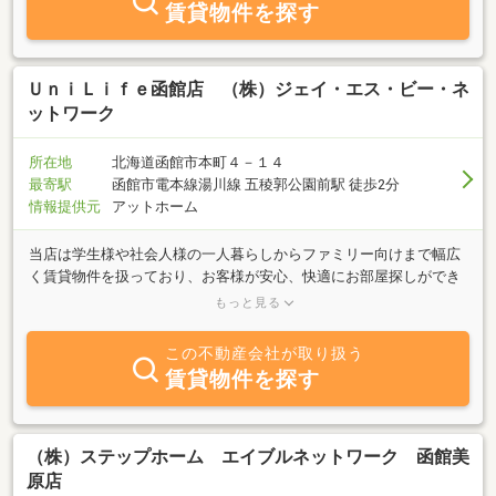
賃貸物件を探す
ＵｎｉＬｉｆｅ函館店 （株）ジェイ・エス・ビー・ネ
ットワーク
所在地
北海道函館市本町４－１４
最寄駅
函館市電本線湯川線 五稜郭公園前駅 徒歩2分
情報提供元
アットホーム
当店は学生様や社会人様の一人暮らしからファミリー向けまで幅広
く賃貸物件を扱っており、お客様が安心、快適にお部屋探しができ
る様に、豊富な情報力で誠意ある対応を心がけております。Eメー
もっと見る
ルでの対応もしておりますのでどんな小さな事でもかまいません、
お気軽にお問い合せ下さい。また、函館市営電車五稜郭公園前駅よ
この不動産会社が取り扱う
り徒歩2分の場所にありますので、ぜひお立ち寄り下さい。スタッ
賃貸物件を探す
フ一同、笑顔でお待ちしています。
（株）ステップホーム エイブルネットワーク 函館美
原店