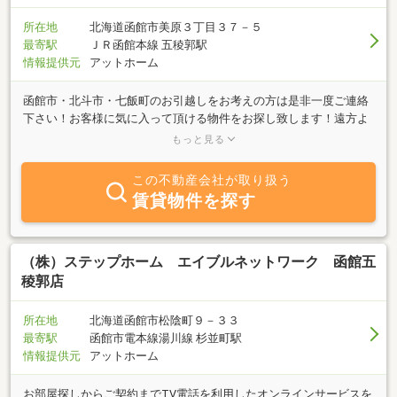
所在地
北海道函館市美原３丁目３７－５
最寄駅
ＪＲ函館本線 五稜郭駅
情報提供元
アットホーム
函館市・北斗市・七飯町のお引越しをお考えの方は是非一度ご連絡
下さい！お客様に気に入って頂ける物件をお探し致します！遠方よ
り交通機関をご利用頂きご来函の際は駅・空港までお迎えにあがり
もっと見る
ますのでご相談下さい！遠方でなかなかこちらに来られない方でも
オンラインにて対応可能ですのでお気軽にお申し付けください！お
この不動産会社が取り扱う
部屋探しはエイブル函館美原店まで！ご連絡お待ちしております！
賃貸物件を探す
（株）ステップホーム エイブルネットワーク 函館五
稜郭店
所在地
北海道函館市松陰町９－３３
最寄駅
函館市電本線湯川線 杉並町駅
情報提供元
アットホーム
お部屋探しからご契約までTV電話を利用したオンラインサービスを