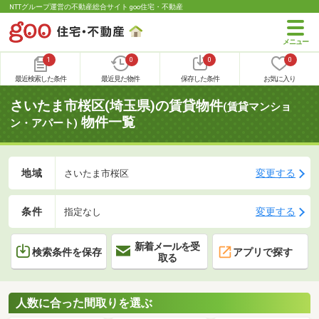
NTTグループ運営の不動産総合サイト goo住宅・不動産
1
0
0
0
最近検索した条件
最近見た物件
保存した条件
お気に入り
さいたま市桜区(埼玉県)の賃貸物件
(賃貸マンショ
物件一覧
ン・アパート)
地域
変更する
さいたま市桜区
条件
変更する
指定なし
新着メールを受
検索条件を保存
アプリで探す
取る
人数に合った間取りを選ぶ