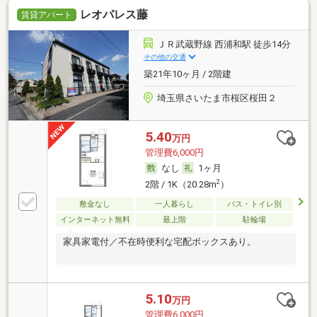
レオパレス藤
賃貸アパート
ＪＲ武蔵野線 西浦和駅 徒歩14分
その他の交通
築21年10ヶ月 / 2階建
埼玉県さいたま市桜区桜田２
5.40
万円
管理費6,000円
なし
1ヶ月
2
2階 / 1K（20.28m
）
敷金なし
一人暮らし
バス・トイレ別
インターネット無料
最上階
駐輪場
家具家電付／不在時便利な宅配ボックスあり。
5.10
万円
管理費6,000円