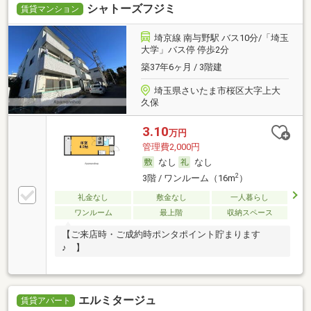
シャトーズフジミ
賃貸マンション
埼京線 南与野駅 バス10分/「埼玉
大学」バス停 停歩2分
築37年6ヶ月 / 3階建
埼玉県さいたま市桜区大字上大
久保
3.10
万円
管理費2,000円
なし
なし
2
3階 / ワンルーム（16m
）
礼金なし
敷金なし
一人暮らし
ワンルーム
最上階
収納スペース
【ご来店時・ご成約時ポンタポイント貯まります
♪ 】
エルミタージュ
賃貸アパート