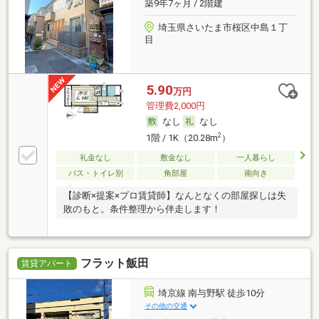
築9年7ヶ月 / 2階建
埼玉県さいたま市桜区中島１丁
目
5.90
万円
管理費2,000円
なし
なし
2
1階 / 1K（20.28m
）
礼金なし
敷金なし
一人暮らし
バス・トイレ別
角部屋
南向き
【診断×提案×プロ賃貸師】なんとなくの部屋探しは失
敗のもと。条件整理から伴走します！
フラット飯田
賃貸アパート
埼京線 南与野駅 徒歩10分
その他の交通