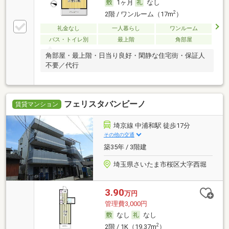
1ヶ月
なし
2
2階 / ワンルーム（17m
）
礼金なし
一人暮らし
ワンルーム
バス・トイレ別
最上階
角部屋
角部屋・最上階・日当り良好・閑静な住宅街・保証人
不要／代行
フェリスタバンビーノ
賃貸マンション
埼京線 中浦和駅 徒歩17分
その他の交通
築35年 / 3階建
埼玉県さいたま市桜区大字西堀
3.90
万円
管理費3,000円
なし
なし
2
2階 / 1K（19.37m
）