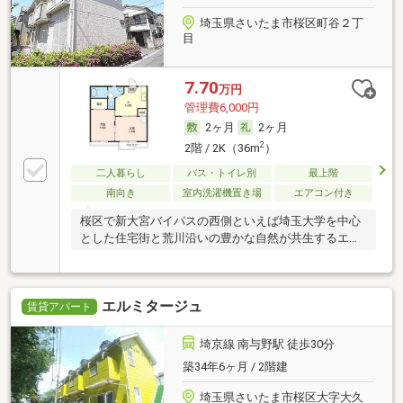
埼玉県さいたま市桜区町谷２丁
目
7.70
万円
管理費6,000円
2ヶ月
2ヶ月
2
2階 / 2K（36m
）
二人暮らし
バス・トイレ別
最上階
南向き
室内洗濯機置き場
エアコン付き
桜区で新大宮バイパスの西側といえば埼玉大学を中心
とした住宅街と荒川沿いの豊かな自然が共生するエリ
アで
エルミタージュ
賃貸アパート
埼京線 南与野駅 徒歩30分
築34年6ヶ月 / 2階建
埼玉県さいたま市桜区大字大久