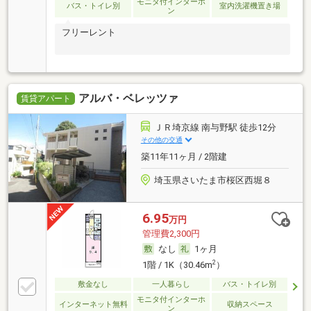
モニタ付インターホ
バス・トイレ別
室内洗濯機置き場
ン
フリーレント
アルバ・ベレッツァ
賃貸アパート
ＪＲ埼京線 南与野駅 徒歩12分
その他の交通
築11年11ヶ月 / 2階建
埼玉県さいたま市桜区西堀８
6.95
万円
管理費2,300円
なし
1ヶ月
2
1階 / 1K（30.46m
）
敷金なし
一人暮らし
バス・トイレ別
モニタ付インターホ
インターネット無料
収納スペース
ン