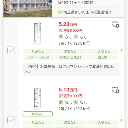
築16年11ヶ月 / 3階建
埼玉県さいたま市桜区道場２
5.20
万円
管理費8,000円
なし
なし
2
3階 / 1K（20.81m
）
礼金なし
敷金なし
一人暮らし
バス・トイレ別
駐車場(近隣含)
最上階
【桜区】お部屋探しはアパマンショップ北浦和東口店
へ♪
5.10
万円
管理費8,000円
なし
なし
2
2階 / 1K（20.81m
）
動画あり
礼金なし
敷金なし
一人暮らし