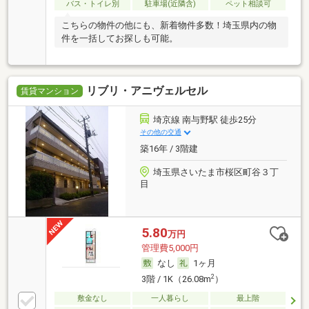
バス・トイレ別
駐車場(近隣含)
ペット相談可
こちらの物件の他にも、新着物件多数！埼玉県内の物
件を一括してお探しも可能。
リブリ・アニヴェルセル
賃貸マンション
埼京線 南与野駅 徒歩25分
その他の交通
築16年 / 3階建
埼玉県さいたま市桜区町谷３丁
目
5.80
万円
管理費5,000円
なし
1ヶ月
2
3階 / 1K（26.08m
）
敷金なし
一人暮らし
最上階