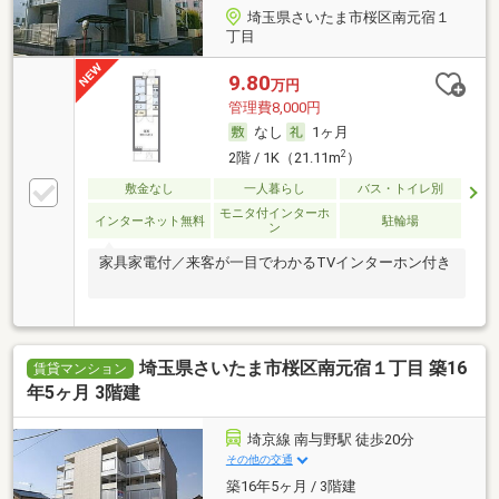
埼玉県さいたま市桜区南元宿１
丁目
9.80
万円
管理費8,000円
なし
1ヶ月
2
2階 / 1K（21.11m
）
敷金なし
一人暮らし
バス・トイレ別
モニタ付インターホ
インターネット無料
駐輪場
ン
家具家電付／来客が一目でわかるTVインターホン付き
埼玉県さいたま市桜区南元宿１丁目 築16
賃貸マンション
年5ヶ月 3階建
埼京線 南与野駅 徒歩20分
その他の交通
築16年5ヶ月 / 3階建