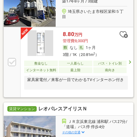
築17年8ヶ月 / 3階建
埼玉県さいたま市桜区栄和５丁
目
8.80
万円
管理費8,000円
なし
1ヶ月
2
3階 / 1K（20.81m
）
敷金なし
一人暮らし
バス・トイレ別
インターネット無料
最上階
南向き
家具家電付／来客が一目でわかるTVインターホン付き
レオパレスアイリスＮ
賃貸マンション
ＪＲ京浜東北線 浦和駅 バス27分/
「道場」バス停 停歩4分
その他の交通