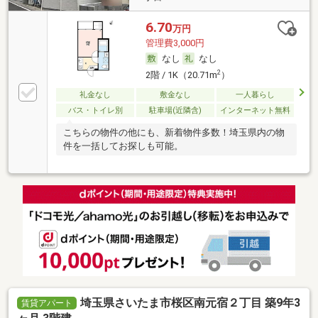
6.70
万円
管理費3,000円
なし
なし
2
2階 / 1K（20.71m
）
礼金なし
敷金なし
一人暮らし
バス・トイレ別
駐車場(近隣含)
インターネット無料
こちらの物件の他にも、新着物件多数！埼玉県内の物
件を一括してお探しも可能。
埼玉県さいたま市桜区南元宿２丁目 築9年3
賃貸アパート