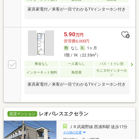
家具家電付／来客が一目でわかるTVインターホン付き
5.90
万円
管理費6,000円
なし
1ヶ月
2
1階 / 1K（22.35m
）
敷金なし
一人暮らし
バス・トイレ別
モニタ付インターホ
インターネット無料
角部屋
ン
家具家電付／来客が一目でわかるTVインターホン付き
レオパレスエクセラン
賃貸マンション
ＪＲ武蔵野線 西浦和駅 徒歩17分
その他の交通