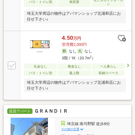
モニタ付インターホ
バス・トイレ別
角部屋
ン
埼玉大学周辺の物件はアパマンショップ北浦和店にお
任せ下さい♪
4.50
万円
管理費2,000円
なし
なし
2
3階 / 1K（20.7m
）
礼金なし
敷金なし
一人暮らし
バス・トイレ別
最上階
収納スペース
埼玉大学周辺の物件はアパマンショップ北浦和店にお
任せ下さい♪
ＧＲＡＮＤＩＲ
賃貸アパート
埼京線 南与野駅 徒歩8分
その他の交通