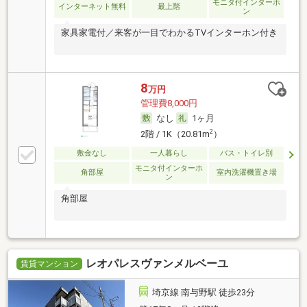
モニタ付インターホ
インターネット無料
最上階
ン
家具家電付／来客が一目でわかるTVインターホン付き
8
万円
管理費8,000円
なし
1ヶ月
2
2階 / 1K（20.81m
）
敷金なし
一人暮らし
バス・トイレ別
モニタ付インターホ
角部屋
室内洗濯機置き場
ン
角部屋
レオパレスヴァンメルベーユ
賃貸マンション
埼京線 南与野駅 徒歩23分