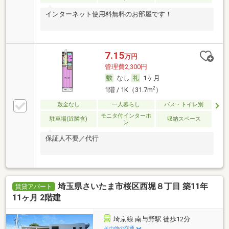
インターネット使用料無料のお部屋です！
7.15
万円
管理費2,300円
なし
1ヶ月
2
1階 / 1K（31.7m
）
敷金なし
一人暮らし
バス・トイレ別
モニタ付インターホ
駐車場(近隣含)
収納スペース
ン
保証人不要／代行
埼玉県さいたま市桜区西堀８丁目 築11年
賃貸アパート
11ヶ月 2階建
埼京線 南与野駅 徒歩12分
その他の交通