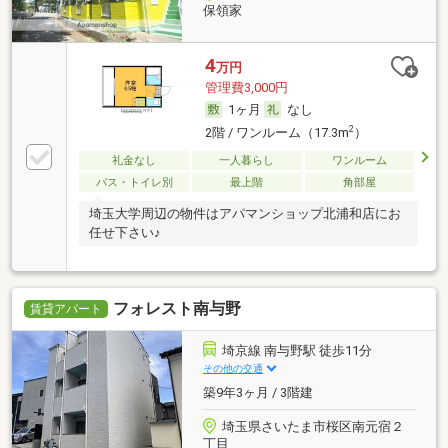
保領家
4
万円
管理費3,000円
1ヶ月
なし
2
2階 / ワンルーム（17.3m
）
礼金なし
一人暮らし
ワンルーム
バス・トイレ別
最上階
角部屋
埼玉大学周辺の物件はアパマンショップ北浦和店にお
任せ下さい♪
フォレスト南与野
賃貸アパート
埼京線 南与野駅 徒歩11分
その他の交通
築9年3ヶ月 / 3階建
埼玉県さいたま市桜区南元宿２
丁目