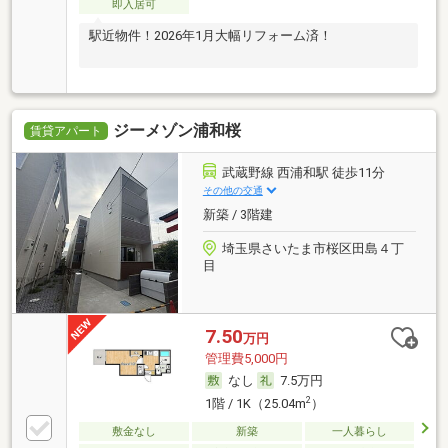
即入居可
駅近物件！2026年1月大幅リフォーム済！
ジーメゾン浦和桜
賃貸アパート
武蔵野線 西浦和駅 徒歩11分
その他の交通
新築 / 3階建
埼玉県さいたま市桜区田島４丁
目
7.50
万円
管理費5,000円
なし
7.5万円
2
1階 / 1K（25.04m
）
敷金なし
新築
一人暮らし