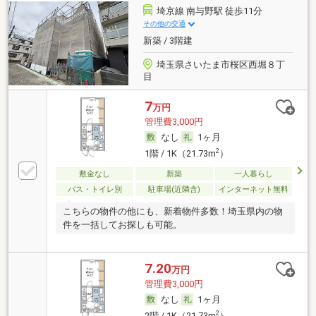
埼京線 南与野駅 徒歩11分
その他の交通
新築 / 3階建
埼玉県さいたま市桜区西堀８丁
目
7
万円
管理費3,000円
なし
1ヶ月
2
1階 / 1K（21.73m
）
敷金なし
新築
一人暮らし
バス・トイレ別
駐車場(近隣含)
インターネット無料
こちらの物件の他にも、新着物件多数！埼玉県内の物
件を一括してお探しも可能。
7.20
万円
管理費3,000円
なし
1ヶ月
2
2階 / 1K（21.73m
）