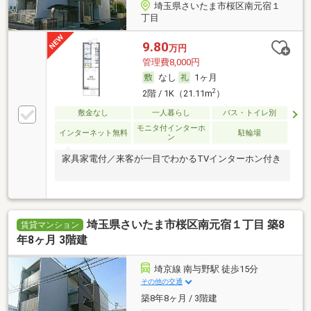
埼玉県さいたま市桜区南元宿１
丁目
9.80
万円
管理費8,000円
なし
1ヶ月
2
2階 / 1K（21.11m
）
敷金なし
一人暮らし
バス・トイレ別
モニタ付インターホ
インターネット無料
駐輪場
ン
家具家電付／来客が一目でわかるTVインターホン付き
埼玉県さいたま市桜区南元宿１丁目 築8
賃貸マンション
年8ヶ月 3階建
埼京線 南与野駅 徒歩15分
その他の交通
築8年8ヶ月 / 3階建