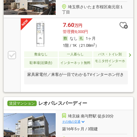
埼玉県さいたま市桜区南元宿１
丁目
7.60
万円
管理費8,000円
なし
1ヶ月
2
1階 / 1K（21.08m
）
敷金なし
一人暮らし
バス・トイレ別
モニタ付インターホ
駐車場(近隣含)
インターネット無料
ン
家具家電付／来客が一目でわかるTVインターホン付き
レオパレスバーディー
賃貸マンション
埼京線 南与野駅 徒歩20分
その他の交通
築16年5ヶ月 / 3階建