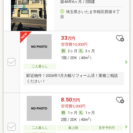
築46年6ヶ月 / 2階建
埼玉県さいたま市桜区西堀９丁
目
33
万円
管理費10,000円
2ヶ月
2ヶ月
2
1階 / 2DK（40m
）
二人暮らし
駅近物件！2026年1月大幅リフォーム済！業種ご相談
ください！
8.50
万円
管理費3,000円
1ヶ月
1ヶ月
2
2階 / 2DK（40m
）
二人暮らし
最上階
見学予約可