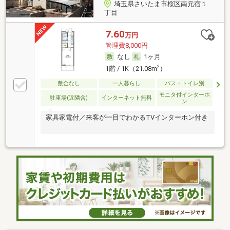
埼玉県さいたま市桜区南元宿１
丁目
7.60
万円
管理費8,000円
なし
1ヶ月
2
1階 / 1K（21.08m
）
敷金なし
一人暮らし
バス・トイレ別
モニタ付インターホ
駐車場(近隣含)
インターネット無料
ン
家具家電付／来客が一目でわかるTVインターホン付き