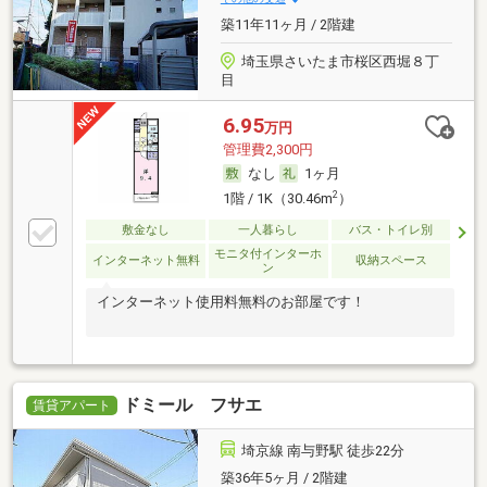
築11年11ヶ月 / 2階建
埼玉県さいたま市桜区西堀８丁
目
6.95
万円
管理費2,300円
なし
1ヶ月
2
1階 / 1K（30.46m
）
敷金なし
一人暮らし
バス・トイレ別
モニタ付インターホ
インターネット無料
収納スペース
ン
インターネット使用料無料のお部屋です！
ドミール フサエ
賃貸アパート
埼京線 南与野駅 徒歩22分
築36年5ヶ月 / 2階建