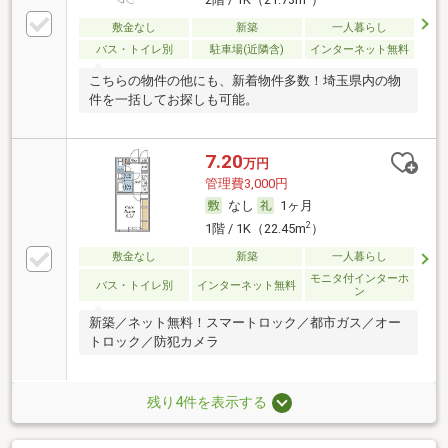
敷金なし
新築
一人暮らし
バス・トイレ別
駐車場(近隣含)
インターネット無料
こちらの物件の他にも、新着物件多数！埼玉県内の物
件を一括してお探しも可能。
7.20
万円
管理費3,000円
なし
1ヶ月
2
1階 / 1K（22.45m
）
敷金なし
新築
一人暮らし
モニタ付インターホ
バス・トイレ別
インターネット無料
ン
新築／ネット無料！スマートロック／都市ガス／オー
トロック／防犯カメラ
残り4件を表示する