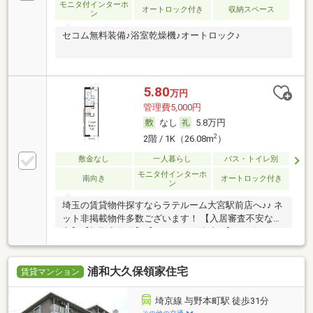
モニタ付インターホ
オートロック付き
収納スペース
ン
セコム無料装備♪浴室乾燥機♪オートロック♪
5.80
万円
管理費5,000円
なし
5.8万円
2
2階 / 1K（26.08m
）
敷金なし
一人暮らし
バス・トイレ別
モニタ付インターホ
南向き
オートロック付き
ン
埼玉の賃貸物件探すならラテルーム大宮駅前店へ♪♪ ネ
ット非掲載物件多数ございます！ 【入居審査不安な
方】【初期安物件】【クレジット決済可】お気軽にご
相談ください！！ ※仲介手数料無料 『ご来店初めての
お客様・当物件を契約に限る』
浦和大久保領家住宅
賃貸マンション
埼京線 与野本町駅 徒歩31分