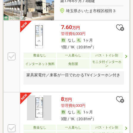
築17年6ヶ月 / 3階建
埼玉県さいたま市桜区桜田３
7.60
万円
管理費8,000円
なし
1ヶ月
2
1階 / 1K（20.81m
）
敷金なし
一人暮らし
バス・トイレ別
モニタ付インターホ
インターネット無料
角部屋
ン
家具家電付／来客が一目でわかるTVインターホン付き
8
万円
管理費8,000円
なし
1ヶ月
2
3階 / 1K（20.81m
）
敷金なし
一人暮らし
バス・トイレ別