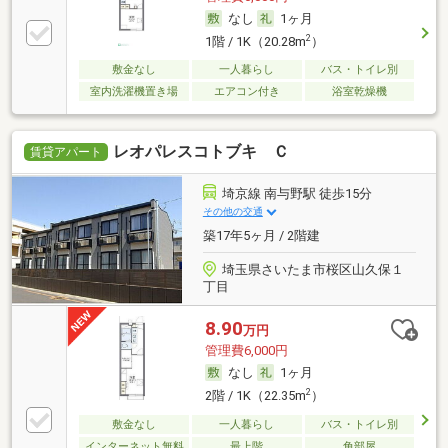
なし
1ヶ月
2
1階 / 1K（20.28m
）
敷金なし
一人暮らし
バス・トイレ別
室内洗濯機置き場
エアコン付き
浴室乾燥機
レオパレスコトブキ Ｃ
賃貸アパート
埼京線 南与野駅 徒歩15分
その他の交通
築17年5ヶ月 / 2階建
埼玉県さいたま市桜区山久保１
丁目
8.90
万円
管理費6,000円
なし
1ヶ月
2
2階 / 1K（22.35m
）
敷金なし
一人暮らし
バス・トイレ別
インターネット無料
最上階
角部屋