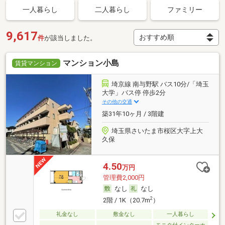
一人暮らし
二人暮らし
ファミリー
9,617
件
が該当しました。
マンション小島
賃貸マンション
埼京線 南与野駅 バス10分/「埼玉
大学」バス停 停歩2分
その他の交通
築31年10ヶ月 / 3階建
埼玉県さいたま市桜区大字上大
久保
4.50
万円
管理費2,000円
なし
なし
2
2階 / 1K（20.7m
）
礼金なし
敷金なし
一人暮らし