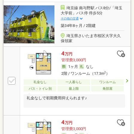
埼京線 南与野駅 バス8分/「埼玉
大学前」バス停 停歩5分
その他の交通
築34年8ヶ月 / 2階建
埼玉県さいたま市桜区大字大久
保領家
4
万円
管理費3,000円
1ヶ月
なし
2
2階 / ワンルーム（17.3m
）
礼金なし
一人暮らし
ワンルーム
バス・トイレ別
最上階
角部屋
礼金なしで初期費用抑えられます♪
4
万円
管理費3,000円