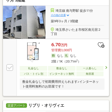
ヶ月 3階建
埼京線 南与野駅 徒歩11分
その他の交通
築9年3ヶ月 / 3階建
埼玉県さいたま市桜区南元宿２
丁目
6.70
万円
管理費3,000円
なし
なし
2
2階 / 1K（20.71m
）
礼金なし
敷金なし
一人暮らし
バス・トイレ別
インターネット無料
角部屋
敷金礼金なしで初期費用抑えられます♪インターネッ
ト使用料無料のお部屋です！
リブリ・オリヴィエ
賃貸アパート