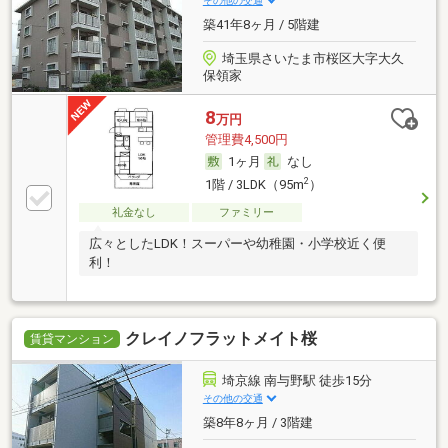
その他の交通
築41年8ヶ月 / 5階建
埼玉県さいたま市桜区大字大久
保領家
8
万円
管理費4,500円
1ヶ月
なし
2
1階 / 3LDK（95m
）
礼金なし
ファミリー
広々としたLDK！スーパーや幼稚園・小学校近く便
利！
クレイノフラットメイト桜
賃貸マンション
埼京線 南与野駅 徒歩15分
その他の交通
築8年8ヶ月 / 3階建