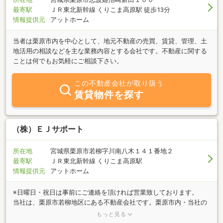
最寄駅
ＪＲ東北新幹線 くりこま高原駅 徒歩13分
情報提供元
アットホーム
当者は栗原市内を中心として、地元不動産の売買、賃貸、管理、土
地活用の相談などを主な業務内容とする会社です。不動産に関する
ことは何でもお気軽にご相談下さい。
この不動産会社が取り扱う
賃貸物件を探す
（株）ＥＪサポート
所在地
宮城県栗原市若柳字川南八木１４１番地２
最寄駅
ＪＲ東北新幹線 くりこま高原駅
情報提供元
アットホーム
※日曜日・祝日は事前にご連絡を頂ければ営業致しております。
当社は、栗原市若柳地区にある不動産会社です。栗原市内・当社の
お隣の街である登米市・一関市を中心に、土地の売買、新築戸建、
もっと見る
中古戸建、アパート・借家のご紹介や、店舗・事務所のご紹介、管