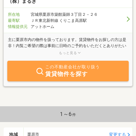
（株）まるき
所在地
宮城県栗原市築館薬師３丁目２－２６
最寄駅
ＪＲ東北新幹線 くりこま高原駅
情報提供元
アットホーム
主に栗原市内の物件を扱っております。賃貸物件をお探しの方は是
非！内覧ご希望の際は事前に日時のご予約をいただくとありがたい
です 電話0228-22-6181 （7月の定休日） 1（水）5(日）8（水）
もっと見る
12（日）15（水）19（日）22（水）29（水）
この不動産会社が取り扱う
賃貸物件を探す
1～6
件
地域
変更する
栗原市