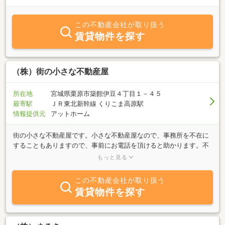
この不動産会社が取り扱う
賃貸物件を探す
（株）街の小さな不動産屋
所在地
宮城県栗原市築館伊豆４丁目１－４５
最寄駅
ＪＲ東北新幹線 くりこま高原駅
情報提供元
アットホーム
街の小さな不動産屋です。小さな不動産屋なので、事務所を不在に
することもありますので、事前にお電話を頂けると助かります。不
動産の売買・賃貸だけでなく、住宅ローンや創業にかかる相談も併
もっと見る
せて、お受け致しておりますので是非、お気軽にご相談ください。
LINEでのご予約・ご相談も承っております。弊社公式HPよりご登録
この不動産会社が取り扱う
可能です。お問い合わせお待ちしております。
賃貸物件を探す