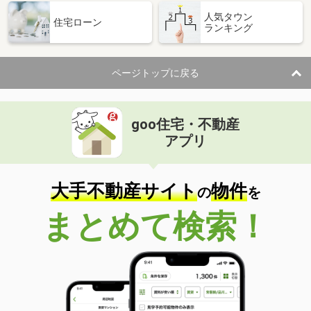
人気タウン
住宅ローン
ランキング
ページトップに戻る
goo住宅・不動産
アプリ
大手不動産サイト
物件
の
を
まとめて検索！