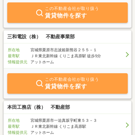
理を主たる業務としております。当社のこだわりは、「相談や打ち
この不動産会社が取り扱う
合わせをお客様がご納得頂くまで重ねる。」であり、相談や打ち合
賃貸物件を探す
わせは何度行ってもお客様への費用負担は発生致しません。この相
談と打ち合わせが非常に大事です。金額のことや税金のこと、法律
のこと、住宅ローンや頭金のこと、ひとつ、ひとつ、ご相談やお打
ち合わせを重ねて行くことが重要だと考えております。私たちの栗
三和電設（株） 不動産事業部
原市や、登米市・一関市は豊かな自然に囲まれ、食べ物も美味し
く、そして何よりも人柄がといも良い地域です。この街で暮らす皆
所在地
宮城県栗原市志波姫新熊谷２５５－１
様とこの街で暮らそうと考えている皆様の、少しでもお役に立てれ
最寄駅
ＪＲ東北新幹線 くりこま高原駅 徒歩5分
ばと思う所存です。
情報提供元
アットホーム
この不動産会社が取り扱う
賃貸物件を探す
本田工務店（株） 不動産部
所在地
宮城県栗原市一迫真坂字町東５３－３
最寄駅
ＪＲ東北新幹線 くりこま高原駅
情報提供元
アットホーム