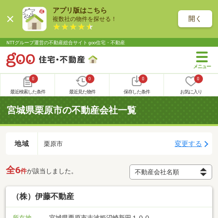
アプリ版はこちら
開く
複数社の物件を探せる！
NTTグループ運営の不動産総合サイト goo住宅・不動産
0
0
0
0
最近検索した条件
最近見た物件
保存した条件
お気に入り
宮城県栗原市の不動産会社一覧
地域
変更する
栗原市
全6
件
が該当しました。
（株）伊藤不動産
所在地
宮城県栗原市志波姫沼崎新田１００