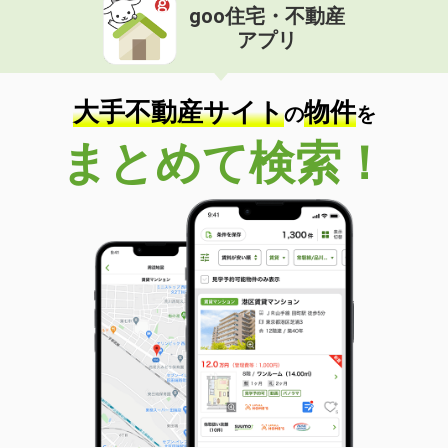
goo住宅・不動産
アプリ
大手不動産サイト
物件
の
を
まとめて検索！