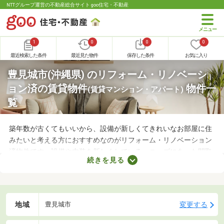
NTTグループ運営の不動産総合サイト goo住宅・不動産
1
0
0
0
最近検索した条件
最近見た物件
保存した条件
お気に入り
豊見城市(沖縄県) のリフォーム・リノベーシ
ョン済の賃貸物件
物件一
(賃貸マンション・アパート)
覧
築年数が古くてもいいから、設備が新しくてきれいなお部屋に住
みたいと考える方におすすめなのがリフォーム・リノベーション
済物件です。設備や内装を新しくしている・ニーズにあった間取
続きを見る
りに変えているなど、住みやすさが格段にアップしていることが
魅力。ここで紹介するリフォーム・リノベーション済物件を見比
べて、気になるお部屋を見つけましょう。
地域
変更する
豊見城市