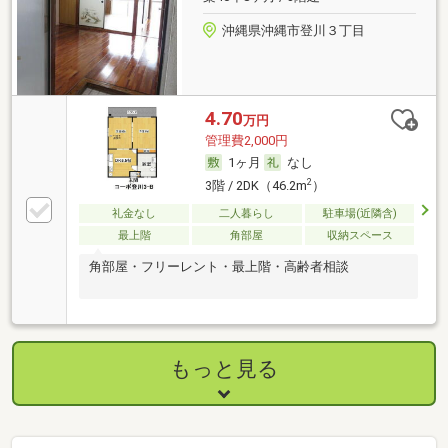
沖縄県沖縄市登川３丁目
4.70
万円
管理費2,000円
1ヶ月
なし
2
3階 / 2DK（46.2m
）
礼金なし
二人暮らし
駐車場(近隣含)
最上階
角部屋
収納スペース
角部屋・フリーレント・最上階・高齢者相談
もっと見る