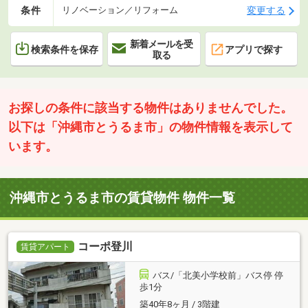
条件
変更する
リノベーション／リフォーム
新着メールを受
検索条件を保存
アプリで探す
取る
お探しの条件に該当する物件はありませんでした。
以下は「沖縄市とうるま市」の物件情報を表示して
います。
沖縄市とうるま市の賃貸物件 物件一覧
コーポ登川
賃貸アパート
バス/「北美小学校前」バス停 停
歩1分
築40年8ヶ月 / 3階建