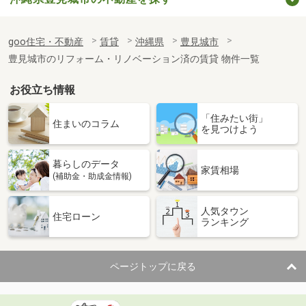
goo住宅・不動産
賃貸
沖縄県
豊見城市
豊見城市のリフォーム・リノベーション済の賃貸 物件一覧
お役立ち情報
「住みたい街」
住まいのコラム
を見つけよう
暮らしのデータ
家賃相場
(補助金・助成金情報)
人気タウン
住宅ローン
ランキング
ページトップに戻る