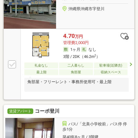
沖縄県沖縄市字登川
4.70
万円
管理費2,000円
1ヶ月
なし
2
3階 / 2DK（46.2m
）
礼金なし
二人暮らし
駐車場(近隣含)
最上階
角部屋
収納スペース
角部屋・フリーレント・事務所使用可・最上階
コーポ登川
賃貸アパート
バス/「北美小学校前」バス停 停
歩1分
築40年8ヶ月 / 3階建