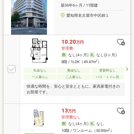
築36年6ヶ月 / 11階建
愛知県名古屋市中区錦１
10.20
万円
管理費-
なし(4ヶ月)
なし(2ヶ月)
2
8階 / 1LDK（49.47m
）
礼金なし
敷金なし
更新料なし
一人暮らし
二人暮らし
バス・トイレ別
快適な時間を、安心と安全とともに。家具家電付きの
お部屋です。
13
万円
管理費なし
なし(4ヶ月)
なし
2
10階 / ワンルーム（50.85m
）