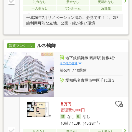
礼金なし
敷金なし
更新料なし
一人暮らし
ワンルーム
角部屋
平成26年7月リノベーション済み。必見です！！。2路
線利用可能な立地。公園・緑が多い環境
ルネ鶴舞
賃貸マンション
地下鉄鶴舞線 鶴舞駅 徒歩4分
その他の交通
築53年 / 10階建
愛知県名古屋市中区千代田３
8
万円
管理費5,000円
なし
なし
2
10階 / 1LDK（45.28m
）
礼金なし
敷金なし
一人暮らし