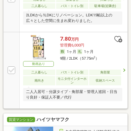
二人暮らし
バス・トイレ別
駐車場(近隣含)
2LDKから1LDKにリノベーション。LDK15帖以上の
広々とした空間に生まれ変わりました。
7.80
万円
管理費6,000円
1ヶ月
1ヶ月
2
9階 / 2LDK（57.75m
）
動画あり
二人暮らし
バス・トイレ別
角部屋
モニタ付インターホ
南向き
収納スペース
ン
二人入居可・分譲タイプ・角部屋・管理人巡回・日当
り良好・保証人不要／代行
ハイツヤマフク
賃貸マンション