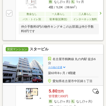
なし(1ヶ月)
1ヶ月
2
4階 / 1LDK（38.6m
）
敷金なし
一人暮らし
二人暮らし
バス・トイレ別
駐車場(近隣含)
インターネット無料
仲介手数料0円の物件キング☆このお部屋は仲介手数
料0円です
スタービル
賃貸マンション
名古屋市鶴舞線 丸の内駅 徒歩6
分
その他の交通
築63年8ヶ月 / 8階建
愛知県名古屋市中区錦１丁目
5.80
万円
管理費7,000円
なし(1ヶ月)
なし(1ヶ月)
2