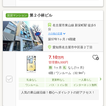
第２小林ビル
賃貸マンション
名古屋市東山線 新栄町駅 徒歩5
分
その他の交通
築57年1ヶ月 / 6階建
愛知県名古屋市中区葵２丁目
7.10
万円
管理費6,000円
1ヶ月
なし(1ヶ月)
2
6階 / ワンルーム（32.9m
）
礼金なし
更新料なし
一人暮らし
ワンルーム
バス・トイレ別
インターネット無料
人気の東山線沿線！都心へダイレクトの好アクセス！