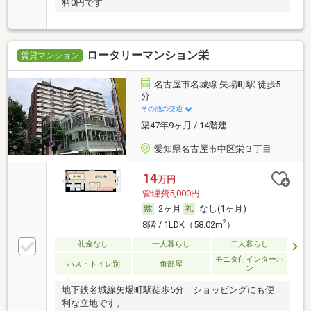
料0円です
ロータリーマンション栄
賃貸マンション
名古屋市名城線 矢場町駅 徒歩5
分
その他の交通
築47年9ヶ月 / 14階建
愛知県名古屋市中区栄３丁目
14
万円
管理費5,000円
2ヶ月
なし(1ヶ月)
2
8階 / 1LDK（58.02m
）
礼金なし
一人暮らし
二人暮らし
モニタ付インターホ
バス・トイレ別
角部屋
ン
地下鉄名城線矢場町駅徒歩5分 ショッピングにも便
利な立地です。