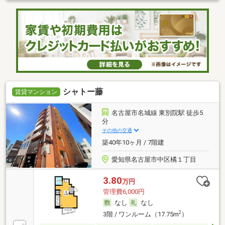
シャトー藤
賃貸マンション
名古屋市名城線 東別院駅 徒歩5
分
その他の交通
築40年10ヶ月 / 7階建
愛知県名古屋市中区橘１丁目
3.80
万円
管理費6,000円
なし
なし
2
3階 / ワンルーム（17.75m
）