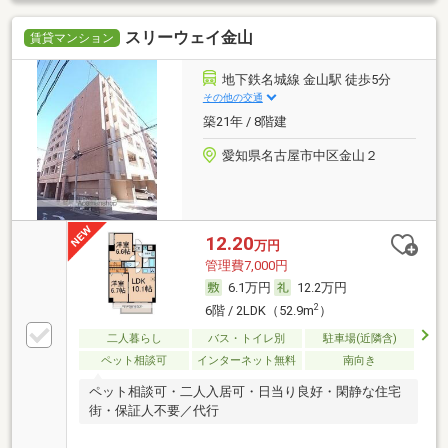
スリーウェイ金山
賃貸マンション
地下鉄名城線 金山駅 徒歩5分
その他の交通
築21年 / 8階建
愛知県名古屋市中区金山２
12.20
万円
管理費7,000円
6.1万円
12.2万円
2
6階 / 2LDK（52.9m
）
二人暮らし
バス・トイレ別
駐車場(近隣含)
ペット相談可
インターネット無料
南向き
ペット相談可・二人入居可・日当り良好・閑静な住宅
街・保証人不要／代行