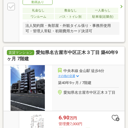
動画あり
礼金なし
敷金なし
一人暮らし
ワンルーム
バス・トイレ別
駐車場(近隣含)
法人契約限・角部屋・外観タイル張り・事務所使用
可・管理人常駐・初期費用カード決済可
愛知県名古屋市中区正木３丁目 築40年9
賃貸マンション
ヶ月 7階建
中央本線 金山駅 徒歩6分
その他の交通
築40年9ヶ月 / 7階建
愛知県名古屋市中区正木３丁目
6.90
万円
管理費7,000円