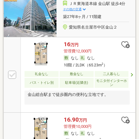
ＪＲ東海道本線 金山駅 徒歩4分
その他の交通
築27年8ヶ月 / 11階建
愛知県名古屋市中区金山２
16
万円
管理費12,000円
なし
なし
2
10階 / 2LDK（65.23m
）
礼金なし
敷金なし
二人暮らし
モニタ付インターホ
バス・トイレ別
駐車場(近隣含)
ン
金山総合駅まで徒歩圏内の便利な立地です。
16.90
万円
管理費10,000円
なし
なし