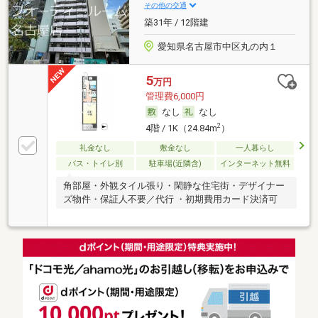
マンションなので、安心した生活が送れます。幅広い
その他の交通
層に好評な、駅から徒歩8分に立地する物件です。フ
築31年 / 12階建
ローリング張りのマンションなので床掃除が簡単で
す。
愛知県名古屋市中区丸の内１
5
万円
管理費6,000円
なし
なし
2
4階 / 1K（24.84m
）
礼金なし
敷金なし
一人暮らし
バス・トイレ別
駐車場(近隣含)
インターネット無料
角部屋・外観タイル張り・閑静な住宅街・デザイナー
ズ物件・保証人不要／代行 ・初期費用カード決済可