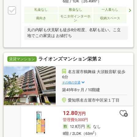
6階 / 1DK（26.49m
）
礼金なし
敷金なし
一人暮らし
モニタ付インターホ
南向き
収納スペース
ン
丸の内駅も伏見駅も徒歩8分程度、名駅も近い。こ立
地でこの家賃は お値打ち
ライオンズマンション栄第２
賃貸マンション
名古屋市鶴舞線 大須観音駅 徒歩
6分
その他の交通
築45年8ヶ月 / 10階建
愛知県名古屋市中区栄１丁目
12.80
万円
管理費9,000円
12.8万円
なし
2
8階 / 2LDK（63m
）