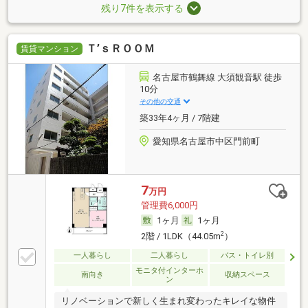
残り7件を表示する
Ｔ’ｓＲＯＯＭ
賃貸マンション
名古屋市鶴舞線 大須観音駅 徒歩
10分
その他の交通
築33年4ヶ月 / 7階建
愛知県名古屋市中区門前町
7
万円
管理費6,000円
1ヶ月
1ヶ月
2
2階 / 1LDK（44.05m
）
一人暮らし
二人暮らし
バス・トイレ別
モニタ付インターホ
南向き
収納スペース
ン
リノベーションで新しく生まれ変わったキレイな物件