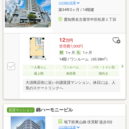
その他の交通
築34年2ヶ月 / 14階建
愛知県名古屋市中区松原１丁目
12
万円
管理費7,000円
1ヶ月
1ヶ月
2
14階 / ワンルーム（65.38m
）
一人暮らし
ワンルーム
バス・トイレ別
最上階
角部屋
南向き
大須商店街に近い分譲賃貸マンション。休日には、人
気のスケートリンクへ
錦ハーモニービル
賃貸マンション
地下鉄東山線 伏見駅 徒歩5分
その他の交通