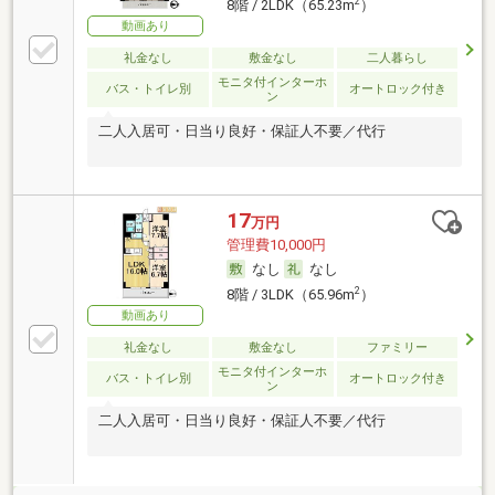
2
8階 / 2LDK（65.23m
）
動画あり
礼金なし
敷金なし
二人暮らし
モニタ付インターホ
バス・トイレ別
オートロック付き
ン
二人入居可・日当り良好・保証人不要／代行
17
万円
管理費10,000円
なし
なし
2
8階 / 3LDK（65.96m
）
動画あり
礼金なし
敷金なし
ファミリー
モニタ付インターホ
バス・トイレ別
オートロック付き
ン
二人入居可・日当り良好・保証人不要／代行