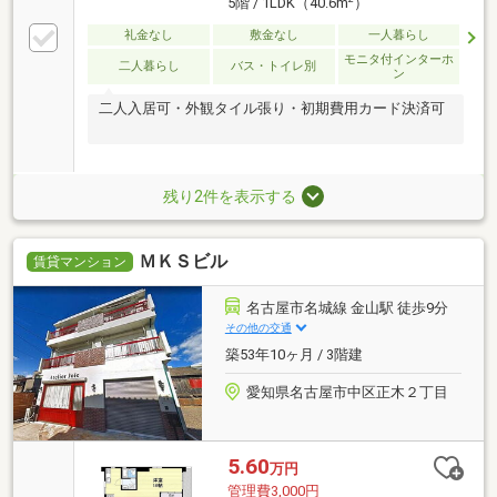
5階 / 1LDK（40.6m
）
礼金なし
敷金なし
一人暮らし
モニタ付インターホ
二人暮らし
バス・トイレ別
ン
二人入居可・外観タイル張り・初期費用カード決済可
残り2件を表示する
ＭＫＳビル
賃貸マンション
名古屋市名城線 金山駅 徒歩9分
その他の交通
築53年10ヶ月 / 3階建
愛知県名古屋市中区正木２丁目
5.60
万円
管理費3,000円