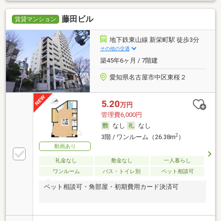
藤田ビル
賃貸マンション
地下鉄東山線 新栄町駅 徒歩3分
その他の交通
築45年6ヶ月 / 7階建
愛知県名古屋市中区東桜２
5.20
万円
管理費6,000円
なし
なし
2
3階 / ワンルーム（26.38m
）
動画あり
礼金なし
敷金なし
一人暮らし
ワンルーム
バス・トイレ別
ペット相談可
ペット相談可・角部屋・初期費用カード決済可