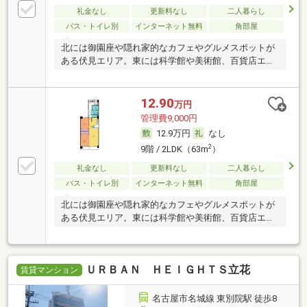
礼金なし
更新料なし
二人暮らし
バス・トイレ別
インターネット無料
角部屋
北には御園座や隠れ家的なカフェやグルメスポットが
ある伏見エリア。東には科学館や美術館、百貨店エリ
ア。
12.90
万円
管理費9,000円
12.9万円
なし
2
9階 / 2LDK（63m
）
礼金なし
更新料なし
二人暮らし
バス・トイレ別
インターネット無料
角部屋
北には御園座や隠れ家的なカフェやグルメスポットが
ある伏見エリア。東には科学館や美術館、百貨店エリ
ア。
ＵＲＢＡＮ ＨＥＩＧＨＴＳ立花
賃貸マンション
名古屋市名城線 東別院駅 徒歩8