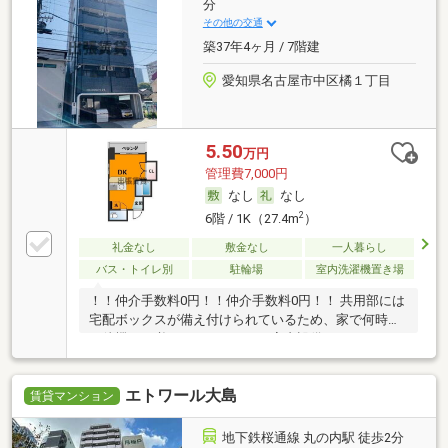
分
その他の交通
築37年4ヶ月 / 7階建
愛知県名古屋市中区橘１丁目
5.50
万円
管理費7,000円
なし
なし
2
6階 / 1K（27.4m
）
礼金なし
敷金なし
一人暮らし
バス・トイレ別
駐輪場
室内洗濯機置き場
！！仲介手数料0円！！仲介手数料0円！！ 共用部には
宅配ボックスが備え付けられているため、家で何時間
も待機する必要がありません。室内設備はエアコン・
照明付き・対面式キッチンなど充実した設備を備え付
けています。駐輪場付きのマンションです。マンショ
エトワール大島
ンタイプのお部屋です。当物件は空家ですので、内覧
賃貸マンション
もスムーズです。2駅利用可能な物件なので交通の利
便性が良いのが魅力です。こちらは防犯カメラ付きの
地下鉄桜通線 丸の内駅 徒歩2分