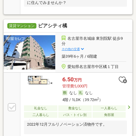
に住んでみませんか？
ピアシティ橘
賃貸マンション
名古屋市名城線 東別院駅 徒歩9
分
その他の交通
築39年6ヶ月 / 6階建
愛知県名古屋市中区橘１丁目
6.50
万円
管理費5,000円
なし
なし
2
4階 / 1LDK（39.72m
）
礼金なし
敷金なし
一人暮らし
二人暮らし
バス・トイレ別
角部屋
2022年12月フルリノベーション済物件です。