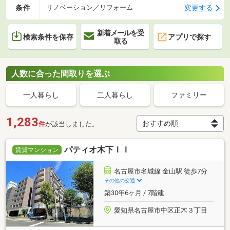
条件
変更する
リノベーション／リフォーム
新着メールを受
検索条件を保存
アプリで探す
取る
人数に合った間取りを選ぶ
一人暮らし
二人暮らし
ファミリー
1,283
件
が該当しました。
パティオ木下ＩＩ
賃貸マンション
名古屋市名城線 金山駅 徒歩7分
その他の交通
築30年6ヶ月 / 7階建
愛知県名古屋市中区正木３丁目