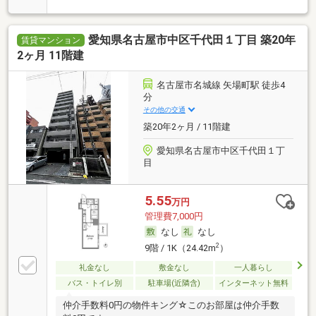
愛知県名古屋市中区千代田１丁目 築20年
賃貸マンション
2ヶ月 11階建
名古屋市名城線 矢場町駅 徒歩4
分
その他の交通
築20年2ヶ月 / 11階建
愛知県名古屋市中区千代田１丁
目
5.55
万円
管理費7,000円
なし
なし
2
9階 / 1K（24.42m
）
礼金なし
敷金なし
一人暮らし
バス・トイレ別
駐車場(近隣含)
インターネット無料
仲介手数料0円の物件キング☆このお部屋は仲介手数