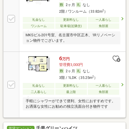
2ヶ月
なし
2
2階 / ワンルーム（33.82m
）
礼金なし
更新料なし
一人暮らし
ワンルーム
駐車場(近隣含)
角部屋
MKSビル201号室、名古屋市中区正木、1Rリノベーシ
ョン物件でございます。
6
万円
管理費3,000円
2ヶ月
なし
2
3階 / 1LDK（35.25m
）
礼金なし
更新料なし
一人暮らし
二人暮らし
最上階
角部屋
手軽にシャワーができて便利、女性におすすめです。
お洒落な女性にお勧めの独立洗面台付き物件です
千早グリーンハイツ
賃貸マンション