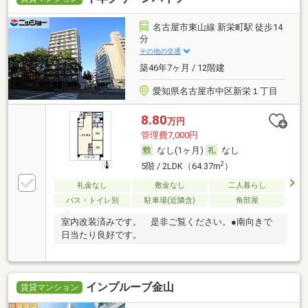
名古屋市東山線 新栄町駅 徒歩14
分
その他の交通
築46年7ヶ月 / 12階建
愛知県名古屋市中区新栄１丁目
8.80
万円
管理費7,000円
なし(1ヶ月)
なし
2
5階 / 2LDK（64.37m
）
礼金なし
敷金なし
二人暮らし
バス・トイレ別
駐車場(近隣含)
角部屋
室内改装済みです。 是非ご覧ください。●南向きで
日当たり良好です。
インプルーブ金山
賃貸マンション