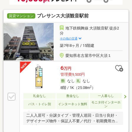
プレサンス大須観音駅前
賃貸マンション
地下鉄鶴舞線 大須観音駅 徒歩2
分
その他の交通
築7年8ヶ月 / 15階建
愛知県名古屋市中区大須１
6
万円
管理費9,500円
なし
なし
2
8階 / 1K（25.08m
）
礼金なし
敷金なし
一人暮らし
モニタ付インターホ
バス・トイレ別
インターネット無料
ン
二人入居可・分譲タイプ・管理人巡回・日当り良好・
デザイナーズ物件・保証人不要／代行 ・初期費用カー
ド決済可