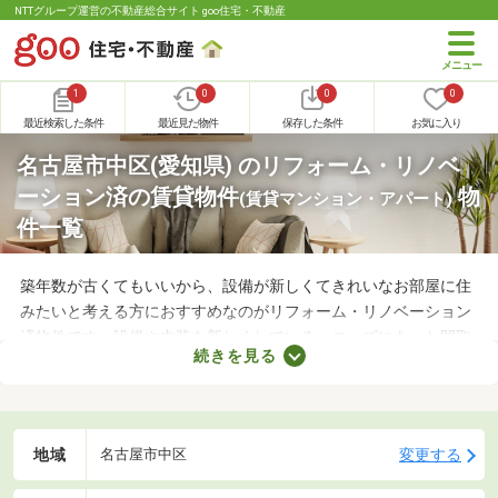
NTTグループ運営の不動産総合サイト goo住宅・不動産
1
0
0
0
最近検索した条件
最近見た物件
保存した条件
お気に入り
名古屋市中区(愛知県) のリフォーム・リノベ
ーション済の賃貸物件
物
(賃貸マンション・アパート)
件一覧
築年数が古くてもいいから、設備が新しくてきれいなお部屋に住
みたいと考える方におすすめなのがリフォーム・リノベーション
済物件です。設備や内装を新しくしている・ニーズにあった間取
続きを見る
りに変えているなど、住みやすさが格段にアップしていることが
魅力。ここで紹介するリフォーム・リノベーション済物件を見比
べて、気になるお部屋を見つけましょう。
地域
変更する
名古屋市中区