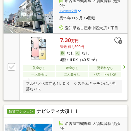
名古屋市鶴舞線 大須観音駅 徒歩
9分
その他の交通
築29年11ヶ月 / 4階建
愛知県名古屋市中区大須１丁目
7.30
万円
管理費4,500円
なし
なし
2
4階 / 1LDK（40.51m
）
礼金なし
敷金なし
更新料なし
一人暮らし
二人暮らし
バス・トイレ別
フルリノベ東向き1ＬＤＫ システムキッチンにお洒
落なバス
ナビシティ大須ＩＩ
賃貸マンション
名古屋市鶴舞線 大須観音駅 徒歩
4分