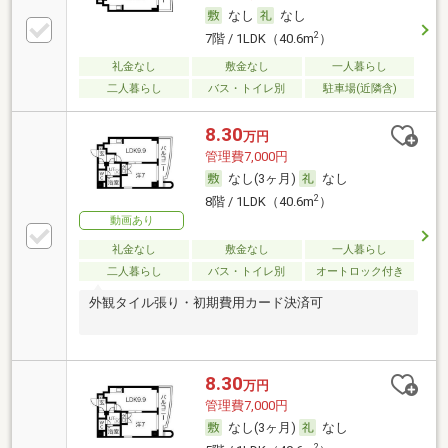
なし
なし
2
7階 / 1LDK（40.6m
）
礼金なし
敷金なし
一人暮らし
二人暮らし
バス・トイレ別
駐車場(近隣含)
8.30
万円
管理費7,000円
なし(3ヶ月)
なし
2
8階 / 1LDK（40.6m
）
動画あり
礼金なし
敷金なし
一人暮らし
二人暮らし
バス・トイレ別
オートロック付き
外観タイル張り・初期費用カード決済可
8.30
万円
管理費7,000円
なし(3ヶ月)
なし
2