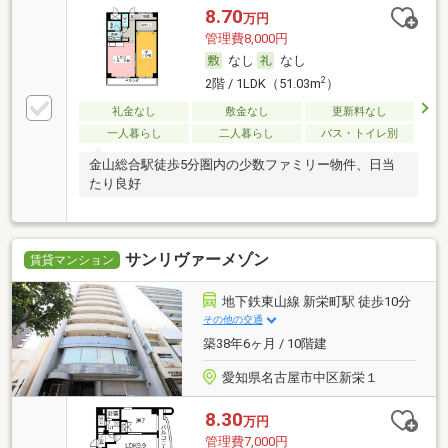
8.70
万円
管理費8,000円
なし
なし
2
2階 / 1LDK（51.03m
）
礼金なし
敷金なし
更新料なし
一人暮らし
二人暮らし
バス・トイレ別
金山総合駅徒歩5分圏内の少数ファミリー物件、日当
たり良好
サンリヴァーメゾン
賃貸マンション
地下鉄東山線 新栄町駅 徒歩10分
その他の交通
築38年6ヶ月 / 10階建
愛知県名古屋市中区新栄１
8.30
万円
管理費7,000円