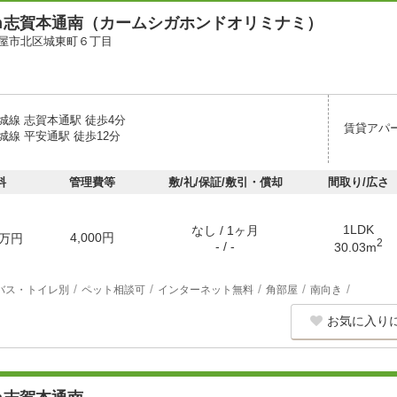
ｍ志賀本通南（カームシガホンドオリミナミ）
屋市北区城東町６丁目
城線 志賀本通駅 徒歩4分
賃貸アパ
線 平安通駅 徒歩12分
料
管理費等
敷/礼/保証/敷引・償却
間取り/広さ
1LDK
なし / 1ヶ月
4,000円
万円
2
- / -
30.03m
バス・トイレ別
ペット相談可
インターネット無料
角部屋
南向き
お気に入り