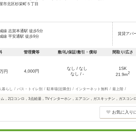
屋市北区杉栄町５丁目
城線 志賀本通駅 徒歩5分
賃貸アパ
城線 平安通駅 徒歩9分
料
管理費等
敷/礼/保証/敷引・償却
間取り/広さ
なし / なし
1SK
4,000円
万円
2
なし / -
21.9m
人暮らし
バス・トイレ別
駐車場(近隣含)
インターネット無料
最上階
テム，2口コンロ，3点給湯，TVインターホン，エアコン，ガスキッチン，ガスコン
お気に入り