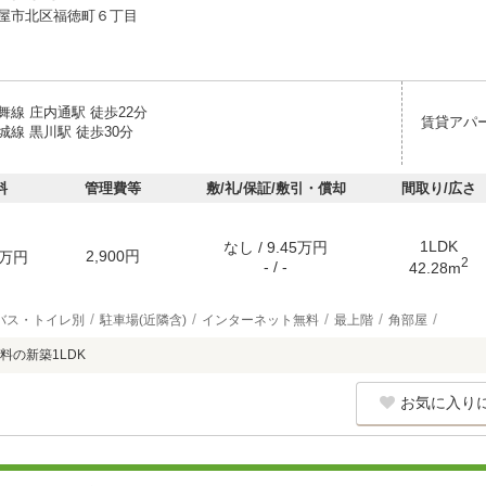
屋市北区福徳町６丁目
線 庄内通駅 徒歩22分
賃貸アパ
線 黒川駅 徒歩30分
料
管理費等
敷/礼/保証/敷引・償却
間取り/広さ
1LDK
なし / 9.45万円
2,900円
万円
2
- / -
42.28m
バス・トイレ別
駐車場(近隣含)
インターネット無料
最上階
角部屋
料の新築1LDK
お気に入り