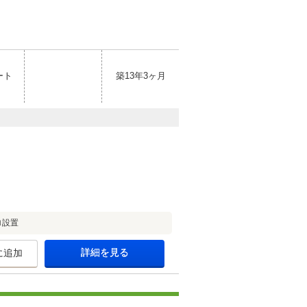
ート
築13年3ヶ月
ロ設置
詳細を見る
に追加