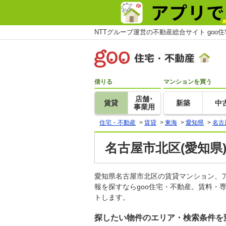
NTTグループ運営の不動産総合サイト goo
借りる
マンションを買う
店舗･
賃貸
新築
中
事業用
住宅・不動産
>
賃貸
>
東海
>
愛知県
>
名古
名古屋市北区(愛知県
愛知県名古屋市北区の賃貸マンション、
報を探すならgoo住宅・不動産。賃料・
トします。
探したい物件のエリア・検索条件を