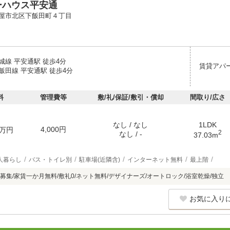
ーハウス平安通
屋市北区下飯田町４丁目
城線 平安通駅 徒歩4分
賃貸アパ
飯田線 平安通駅 徒歩4分
料
管理費等
敷/礼/保証/敷引・償却
間取り/広さ
なし / なし
1LDK
4,000円
万円
2
なし / -
37.03m
人暮らし
バス・トイレ別
駐車場(近隣含)
インターネット無料
最上階
集/家賃一か月無料/敷礼0/ネット無料/デザイナーズ/オートロック/浴室乾燥/独立
お気に入り