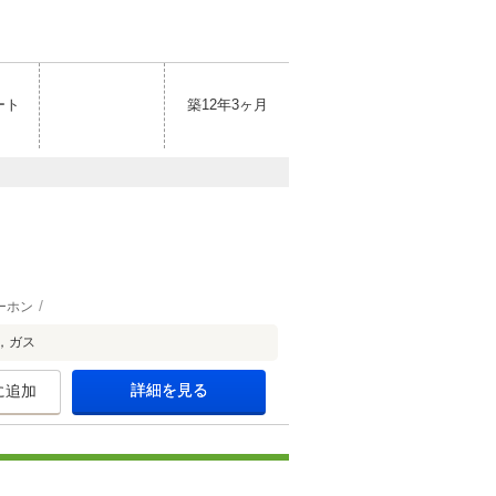
ート
築12年3ヶ月
ーホン
，ガス
詳細を見る
に追加