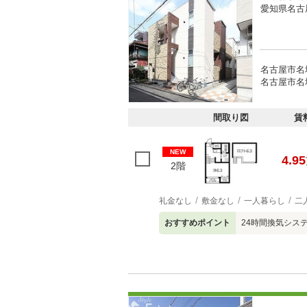
愛知県名古
名古屋市名
名古屋市名
間取り図
賃
NEW
4.95
2階
礼金なし
敷金なし
一人暮らし
二
おすすめポイント
24時間換気シス