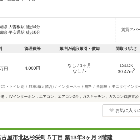
城線 大曽根駅 徒歩4分
賃貸アパ
城線 平安通駅 徒歩8分
料
管理費等
敷/礼/保証/敷引・償却
間取り/広さ
なし / 1ヶ月
1SLDK
4,000円
万円
2
なし / -
30.47m
バス・トイレ別
駐車場(近隣含)
インターネット無料
角部屋
モニタ付インタ
給湯，TVインターホン，エアコン，エアコン2台，ガスキッチン，ガスコンロ設置済
お気に入り
古屋市北区杉栄町５丁目 築13年3ヶ月 2階建