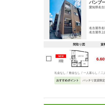
バンブ
愛知県名古
名古屋市名
名古屋市上
間取り図
賃
NEW
6.60
3階
礼金なし
敷金なし
一人暮らし
二
おすすめポイント
バッチリ賃貸限定募