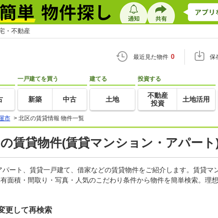
住宅・不動産
0
最近見た物件
保
一戸建てを買う
建てる
投資する
不動産
古
新築
中古
土地
土地活用
投資
屋市
>
北区の賃貸情報 物件一覧
)の賃貸物件(賃貸マンション・アパート)
アパート、賃貸一戸建て、借家などの賃貸物件をご紹介します。賃貸マ
専有面積・間取り・写真・人気のこだわり条件から物件を簡単検索。理想
変更して再検索