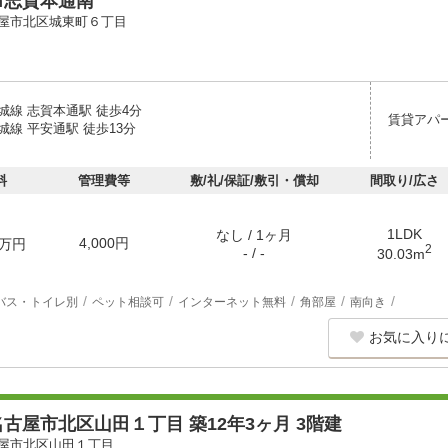
ｍ志賀本通南
屋市北区城東町６丁目
城線 志賀本通駅 徒歩4分
賃貸アパ
線 平安通駅 徒歩13分
料
管理費等
敷/礼/保証/敷引・償却
間取り/広さ
1LDK
なし / 1ヶ月
4,000円
万円
2
- / -
30.03m
バス・トイレ別
ペット相談可
インターネット無料
角部屋
南向き
お気に入り
古屋市北区山田１丁目 築12年3ヶ月 3階建
屋市北区山田１丁目