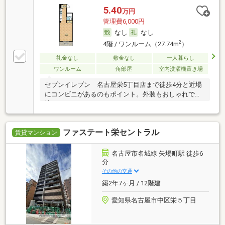
5.40
万円
管理費6,000円
なし
なし
2
4階 / ワンルーム（27.74m
）
礼金なし
敷金なし
一人暮らし
ワンルーム
角部屋
室内洗濯機置き場
セブンイレブン 名古屋栄5丁目店まで徒歩4分と近場
にコンビニがあるのもポイント。外装もおしゃれで快
適
ファステート栄セントラル
賃貸マンション
名古屋市名城線 矢場町駅 徒歩6
分
その他の交通
築2年7ヶ月 / 12階建
愛知県名古屋市中区栄５丁目