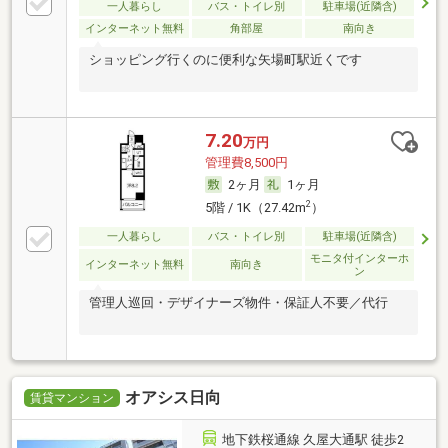
一人暮らし
バス・トイレ別
駐車場(近隣含)
インターネット無料
角部屋
南向き
ショッピング行くのに便利な矢場町駅近くです
7.20
万円
管理費8,500円
2ヶ月
1ヶ月
2
5階 / 1K（27.42m
）
一人暮らし
バス・トイレ別
駐車場(近隣含)
モニタ付インターホ
インターネット無料
南向き
ン
管理人巡回・デザイナーズ物件・保証人不要／代行
オアシス日向
賃貸マンション
地下鉄桜通線 久屋大通駅 徒歩2