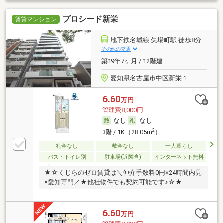
プロシード新栄
賃貸マンション
地下鉄名城線 矢場町駅 徒歩8分
その他の交通
築19年7ヶ月 / 12階建
愛知県名古屋市中区新栄１
6.60
万円
管理費8,000円
なし
なし
2
3階 / 1K（28.05m
）
礼金なし
敷金なし
一人暮らし
バス・トイレ別
駐車場(近隣含)
インターネット無料
★☆くじらのゼロ賃貸は＼仲介手数料0円×24時間内見
×愛知専門／★他社物件でも契約可能です♪☆★
6.60
万円