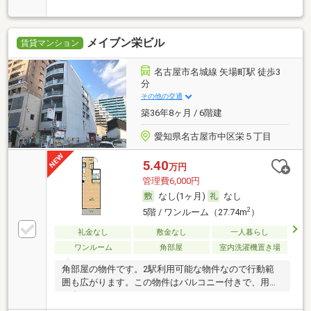
ット
メイブン栄ビル
賃貸マンション
名古屋市名城線 矢場町駅 徒歩3
分
その他の交通
築36年8ヶ月 / 6階建
愛知県名古屋市中区栄５丁目
5.40
万円
管理費6,000円
なし(1ヶ月)
なし
2
5階 / ワンルーム（27.74m
）
礼金なし
敷金なし
一人暮らし
ワンルーム
角部屋
室内洗濯機置き場
角部屋の物件です。2駅利用可能な物件なので行動範
囲も広がります。この物件はバルコニー付きで、用途
に合