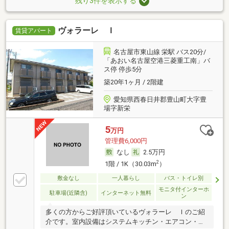
残り3件を表示する
ヴォラーレ Ｉ
賃貸アパート
名古屋市東山線 栄駅 バス20分/
「あおい名古屋空港三菱重工南」バ
ス停 停歩5分
築20年1ヶ月 / 2階建
愛知県西春日井郡豊山町大字豊
場字新栄
5
万円
管理費6,000円
なし
2.5万円
2
1階 / 1K（30.03m
）
敷金なし
一人暮らし
バス・トイレ別
モニタ付インターホ
駐車場(近隣含)
インターネット無料
ン
多くの方からご好評頂いているヴォラーレ Ｉのご紹
介です。室内設備はシステムキッチン・エアコン・ネ