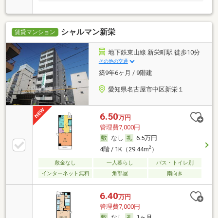
シャルマン新栄
賃貸マンション
地下鉄東山線 新栄町駅 徒歩10分
その他の交通
築9年6ヶ月 / 9階建
愛知県名古屋市中区新栄１
6.50
万円
管理費7,000円
なし
6.5万円
2
4階 / 1K（29.44m
）
敷金なし
一人暮らし
バス・トイレ別
インターネット無料
角部屋
南向き
6.40
万円
管理費7,000円
なし
1ヶ月