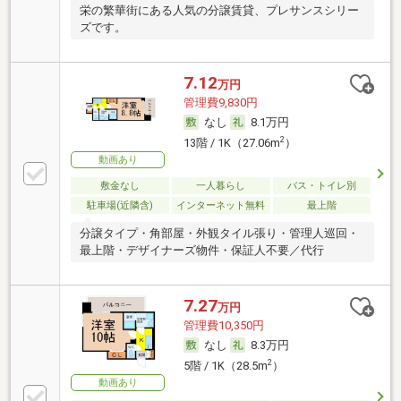
栄の繁華街にある人気の分譲賃貸、プレサンスシリー
ズです。
7.12
万円
管理費9,830円
なし
8.1万円
2
13階 / 1K（27.06m
）
動画あり
敷金なし
一人暮らし
バス・トイレ別
駐車場(近隣含)
インターネット無料
最上階
分譲タイプ・角部屋・外観タイル張り・管理人巡回・
最上階・デザイナーズ物件・保証人不要／代行
7.27
万円
管理費10,350円
なし
8.3万円
2
5階 / 1K（28.5m
）
動画あり