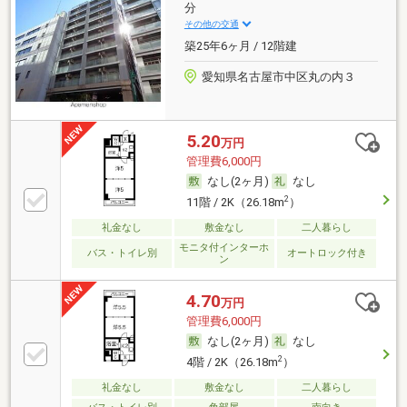
分
その他の交通
築25年6ヶ月 / 12階建
愛知県名古屋市中区丸の内３
5.20
万円
管理費6,000円
なし(2ヶ月)
なし
2
11階 / 2K（26.18m
）
礼金なし
敷金なし
二人暮らし
モニタ付インターホ
バス・トイレ別
オートロック付き
ン
4.70
万円
管理費6,000円
なし(2ヶ月)
なし
2
4階 / 2K（26.18m
）
礼金なし
敷金なし
二人暮らし