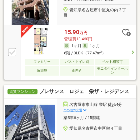
愛知県名古屋市中区丸の内３丁
目
15.90
万円
管理費13,460円
1ヶ月
1ヶ月
2
6階 / 3LDK（77.47m
）
ファミリー
バス・トイレ別
ペット相談可
モニタ付インターホ
角部屋
南向き
ン
プレサンス ロジェ 栄ザ・レジデンス
賃貸マンション
名古屋市東山線 栄駅 徒歩4分
その他の交通
築5年6ヶ月 / 15階建
愛知県名古屋市中区栄４丁目