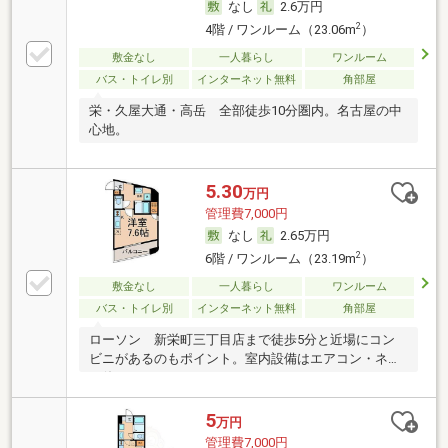
なし
2.6万円
2
4階 / ワンルーム（23.06m
）
敷金なし
一人暮らし
ワンルーム
バス・トイレ別
インターネット無料
角部屋
栄・久屋大通・高岳 全部徒歩10分圏内。名古屋の中
心地。
5.30
万円
管理費7,000円
なし
2.65万円
2
6階 / ワンルーム（23.19m
）
敷金なし
一人暮らし
ワンルーム
バス・トイレ別
インターネット無料
角部屋
ローソン 新栄町三丁目店まで徒歩5分と近場にコン
ビニがあるのもポイント。室内設備はエアコン・ネッ
ト使
5
万円
管理費7,000円