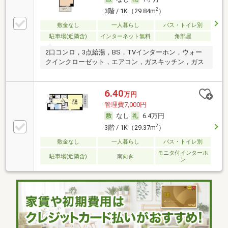
2
3階 / 1K（29.84m
）
敷金なし
一人暮らし
バス・トイレ別
駐車場(近隣含)
インターネット無料
角部屋
2口コンロ，3点給湯，BS，TVインターホン，ウォー
クインクローゼット，エアコン，ガスキッチン，ガス
6.40
万円
管理費7,000円
なし
6.4万円
2
3階 / 1K（29.37m
）
敷金なし
一人暮らし
バス・トイレ別
モニタ付インターホ
駐車場(近隣含)
南向き
ン