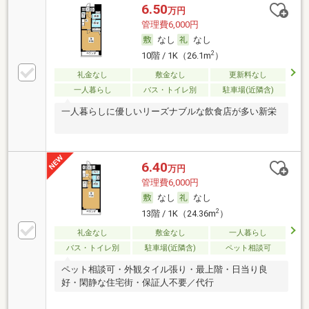
6.50
万円
管理費6,000円
なし
なし
2
10階 / 1K（26.1m
）
礼金なし
敷金なし
更新料なし
一人暮らし
バス・トイレ別
駐車場(近隣含)
一人暮らしに優しいリーズナブルな飲食店が多い新栄
6.40
万円
管理費6,000円
なし
なし
2
13階 / 1K（24.36m
）
礼金なし
敷金なし
一人暮らし
バス・トイレ別
駐車場(近隣含)
ペット相談可
ペット相談可・外観タイル張り・最上階・日当り良
好・閑静な住宅街・保証人不要／代行