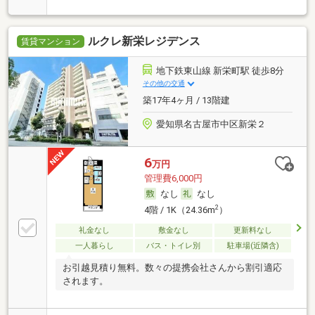
ルクレ新栄レジデンス
賃貸マンション
地下鉄東山線 新栄町駅 徒歩8分
その他の交通
築17年4ヶ月 / 13階建
愛知県名古屋市中区新栄２
6
万円
管理費6,000円
なし
なし
2
4階 / 1K（24.36m
）
礼金なし
敷金なし
更新料なし
一人暮らし
バス・トイレ別
駐車場(近隣含)
お引越見積り無料。数々の提携会社さんから割引適応
されます。