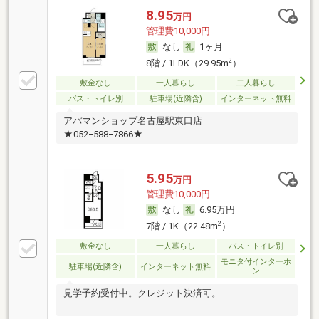
8.95
万円
管理費10,000円
なし
1ヶ月
2
8階 / 1LDK（29.95m
）
敷金なし
一人暮らし
二人暮らし
バス・トイレ別
駐車場(近隣含)
インターネット無料
アパマンショップ名古屋駅東口店
★052−588−7866★
5.95
万円
管理費10,000円
なし
6.95万円
2
7階 / 1K（22.48m
）
敷金なし
一人暮らし
バス・トイレ別
モニタ付インターホ
駐車場(近隣含)
インターネット無料
ン
見学予約受付中。クレジット決済可。