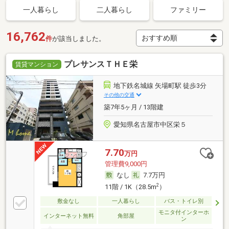
一人暮らし
二人暮らし
ファミリー
16,762
件
が該当しました。
プレサンスＴＨＥ栄
賃貸マンション
地下鉄名城線 矢場町駅 徒歩3分
その他の交通
築7年5ヶ月 / 13階建
愛知県名古屋市中区栄５
7.70
万円
管理費9,000円
なし
7.7万円
2
11階 / 1K（28.5m
）
敷金なし
一人暮らし
バス・トイレ別
モニタ付インターホ
インターネット無料
角部屋
ン