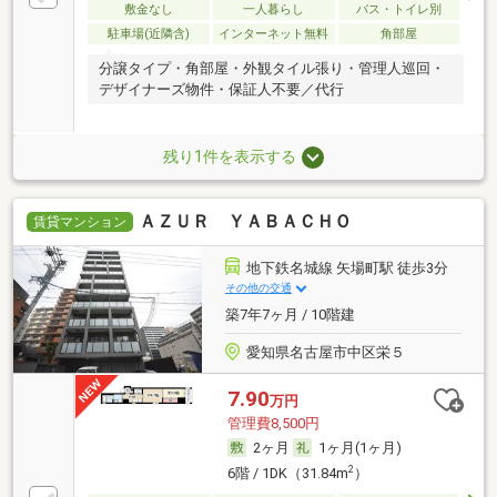
敷金なし
一人暮らし
バス・トイレ別
駐車場(近隣含)
インターネット無料
角部屋
分譲タイプ・角部屋・外観タイル張り・管理人巡回・
デザイナーズ物件・保証人不要／代行
残り1件を表示する
ＡＺＵＲ ＹＡＢＡＣＨＯ
賃貸マンション
地下鉄名城線 矢場町駅 徒歩3分
その他の交通
築7年7ヶ月 / 10階建
愛知県名古屋市中区栄５
7.90
万円
管理費8,500円
2ヶ月
1ヶ月(1ヶ月)
2
6階 / 1DK（31.84m
）