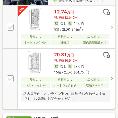
愛知県名古屋市中区栄４丁目
12.74
万円
管理費12,640円
なし
14万円
2
5階 / 2LDK（48m
）
敷金なし
更新料なし
二人暮らし
オートロック付き
駐輪場
室内洗濯機置き場
20.31
万円
管理費16,940円
なし
22万円
2
15階 / 2LDK（64.76m
）
敷金なし
更新料なし
二人暮らし
バス・トイレ別
オートロック付き
収納スペース
名古屋圏内 オンライン案内、現地待ち合わせ大丈夫
です。お気軽にお問合せください