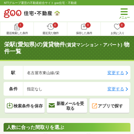
NTTグループ運営の不動産総合サイト goo住宅・不動産
1
0
0
0
最近検索した条件
最近見た物件
保存した条件
お気に入り
栄駅(愛知県)の賃貸物件
物
(賃貸マンション・アパート)
件一覧
駅
変更する
名古屋市東山線/栄
条件
変更する
指定なし
新着メールを受
検索条件を保存
アプリで探す
取る
人数に合った間取りを選ぶ