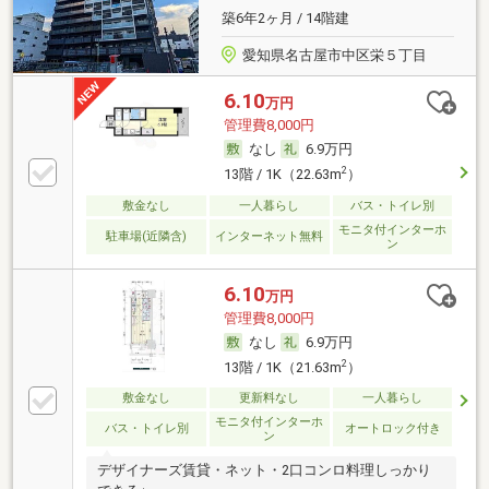
築6年2ヶ月 / 14階建
愛知県名古屋市中区栄５丁目
6.10
万円
管理費8,000円
なし
6.9万円
2
13階 / 1K（22.63m
）
敷金なし
一人暮らし
バス・トイレ別
モニタ付インターホ
駐車場(近隣含)
インターネット無料
ン
6.10
万円
管理費8,000円
なし
6.9万円
2
13階 / 1K（21.63m
）
敷金なし
更新料なし
一人暮らし
モニタ付インターホ
バス・トイレ別
オートロック付き
ン
デザイナーズ賃貸・ネット・2口コンロ料理しっかり