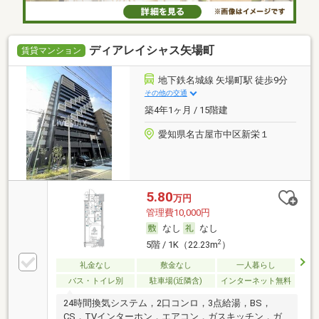
ディアレイシャス矢場町
賃貸マンション
地下鉄名城線 矢場町駅 徒歩9分
その他の交通
築4年1ヶ月 / 15階建
愛知県名古屋市中区新栄１
5.80
万円
管理費10,000円
なし
なし
2
5階 / 1K（22.23m
）
礼金なし
敷金なし
一人暮らし
バス・トイレ別
駐車場(近隣含)
インターネット無料
24時間換気システム，2口コンロ，3点給湯，BS，
CS，TVインターホン，エアコン，ガスキッチン，ガ