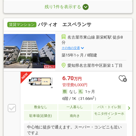
残り1件を表示する
パティオ エスペランサ
賃貸マンション
名古屋市東山線 新栄町駅 徒歩8
分
その他の交通
築15年1ヶ月 / 8階建
愛知県名古屋市中区新栄１丁目
6.70
万円
管理費6,000円
なし
1ヶ月
2
6階 / 1K（31.66m
）
敷金なし
一人暮らし
バス・トイレ別
モニタ付インターホ
駐車場(近隣含)
南向き
ン
中心地に徒歩で通えます。スーパー・コンビニも近い
ですよ