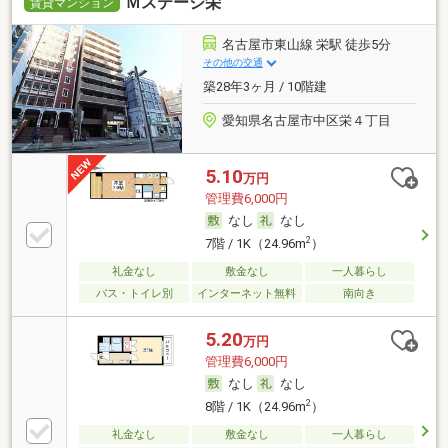
Ｍステージ栄
賃貸マンション
名古屋市東山線 栄駅 徒歩5分
その他の交通
築28年3ヶ月 / 10階建
愛知県名古屋市中区栄４丁目
5.10
万円
管理費6,000円
なし
なし
2
7階 / 1K（24.96m
）
礼金なし
敷金なし
一人暮らし
バス・トイレ別
インターネット無料
南向き
5.20
万円
管理費6,000円
なし
なし
2
8階 / 1K（24.96m
）
礼金なし
敷金なし
一人暮らし