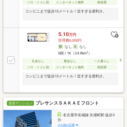
バス・トイレ別
インターネット無料
角部屋
コンビニまで徒歩13メートル！近すぎる便利さ。
5.10
万円
管理費6,000円
なし
なし
2
6階 / 1K（24.96m
）
礼金なし
敷金なし
一人暮らし
バス・トイレ別
インターネット無料
角部屋
コンビニまで徒歩13メートル！近すぎる便利さ。
プレサンスＳＡＫＡＥフロント
賃貸マンション
名古屋市名城線 矢場町駅 徒歩5
分
その他の交通