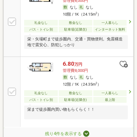
管理費8,000円
なし
なし
2
10階 / 1K（24.15m
）
礼金なし
敷金なし
一人暮らし
バス・トイレ別
駐車場(近隣含)
インターネット無料
栄・矢場町まで徒歩圏内、交通・買物便利。免震構造
地で震安心、防犯しっかり
6.80
万円
管理費8,000円
なし
なし
2
12階 / 1K（24.35m
）
礼金なし
敷金なし
一人暮らし
バス・トイレ別
駐車場(近隣含)
最上階
栄まで徒歩圏内買い物もらくらく！！
残り4件を表示する