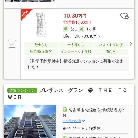
10.30
万円
管理費10,000円
なし
1ヶ月
2
5階 / 1DK（33.18m
）
敷金なし
一人暮らし
バス・トイレ別
駐車場(近隣含)
インターネット無料
南向き
【見学予約受付中】築浅分譲マンションに募集が出ま
した！
プレサンス グラン 栄 ＴＨＥ ＴＯ
賃貸マンション
ＷＥＲ
名古屋市名城線 矢場町駅 徒歩4
分
その他の交通
築4年11ヶ月 / 19階建