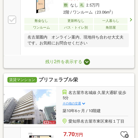
なし
2.5万円
2
2階 / ワンルーム（23.06m
）
敷金なし
更新料なし
一人暮らし
ワンルーム
バス・トイレ別
角部屋
名古屋圏内 オンライン案内、現地待ち合わせ大丈夫
です。お気軽にお問合せください
残り2件を表示する
プリフェラブル栄
賃貸マンション
名古屋市名城線 久屋大通駅 徒歩
5分
その他の交通
築10年6ヶ月 / 10階建
愛知県名古屋市東区東桜１丁目
7.70
万円