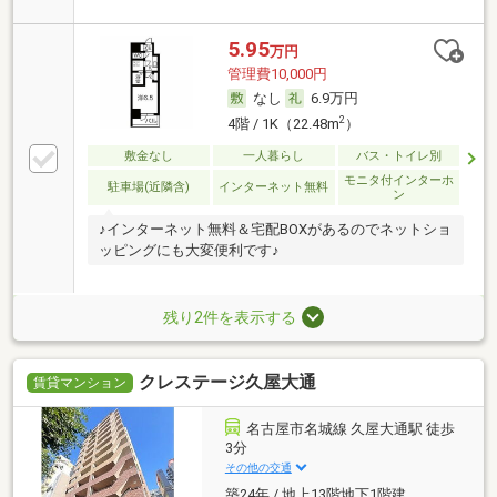
5.95
万円
管理費10,000円
なし
6.9万円
2
4階 / 1K（22.48m
）
敷金なし
一人暮らし
バス・トイレ別
モニタ付インターホ
駐車場(近隣含)
インターネット無料
ン
♪インターネット無料＆宅配BOXがあるのでネットショ
ッピングにも大変便利です♪
残り2件を表示する
クレステージ久屋大通
賃貸マンション
名古屋市名城線 久屋大通駅 徒歩
3分
その他の交通
築24年 / 地上13階地下1階建