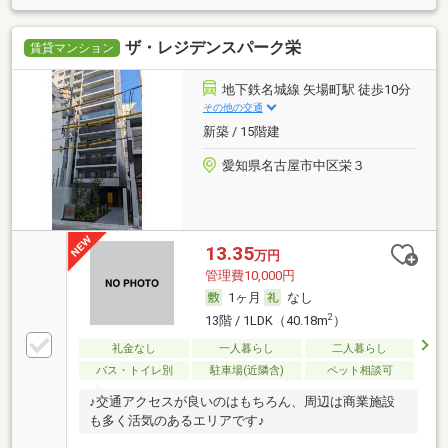
ザ・レジデンスパーク栄
賃貸マンション
地下鉄名城線 矢場町駅 徒歩10分
その他の交通
新築 / 15階建
愛知県名古屋市中区栄３
13.35
万円
管理費10,000円
1ヶ月
なし
2
13階 / 1LDK（40.18m
）
礼金なし
一人暮らし
二人暮らし
バス・トイレ別
駐車場(近隣含)
ペット相談可
♪交通アクセスが良いのはもちろん、周辺は商業施設
も多く活気のあるエリアです♪