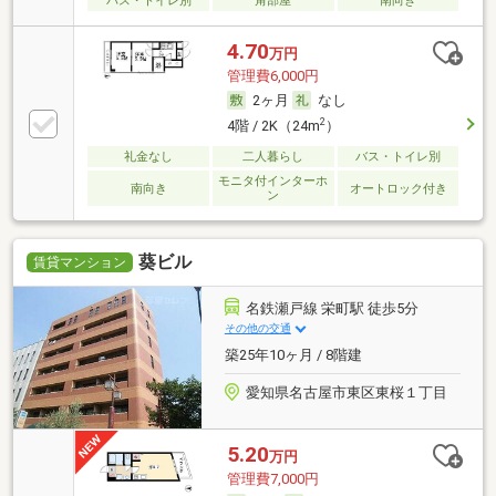
バス・トイレ別
角部屋
南向き
4.70
万円
管理費6,000円
2ヶ月
なし
2
4階 / 2K（24m
）
礼金なし
二人暮らし
バス・トイレ別
モニタ付インターホ
南向き
オートロック付き
ン
葵ビル
賃貸マンション
名鉄瀬戸線 栄町駅 徒歩5分
その他の交通
築25年10ヶ月 / 8階建
愛知県名古屋市東区東桜１丁目
5.20
万円
管理費7,000円