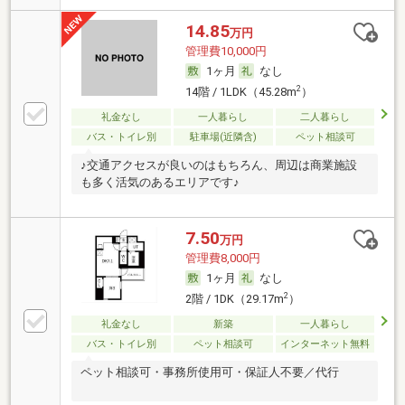
14.85
万円
管理費10,000円
1ヶ月
なし
2
14階 / 1LDK（45.28m
）
礼金なし
一人暮らし
二人暮らし
バス・トイレ別
駐車場(近隣含)
ペット相談可
♪交通アクセスが良いのはもちろん、周辺は商業施設
も多く活気のあるエリアです♪
7.50
万円
管理費8,000円
1ヶ月
なし
2
2階 / 1DK（29.17m
）
礼金なし
新築
一人暮らし
バス・トイレ別
ペット相談可
インターネット無料
ペット相談可・事務所使用可・保証人不要／代行