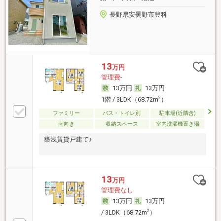
長野県安曇野市豊科
13
万円
管理費-
13万円
13万円
2
1階 / 3LDK（68.72m
）
ファミリー
バス・トイレ別
駐車場(近隣含)
南向き
収納スペース
室内洗濯機置き場
築浅賃貸戸建て♪
13
万円
管理費なし
13万円
13万円
2
/ 3LDK（68.72m
）