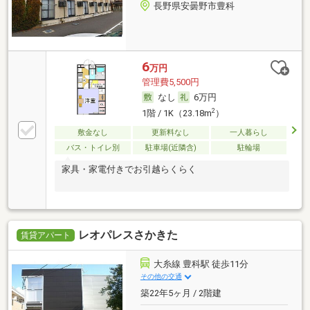
長野県安曇野市豊科
6
万円
管理費5,500円
なし
6万円
2
1階 / 1K（23.18m
）
敷金なし
更新料なし
一人暮らし
バス・トイレ別
駐車場(近隣含)
駐輪場
家具・家電付きでお引越らくらく
レオパレスさかきた
賃貸アパート
大糸線 豊科駅 徒歩11分
その他の交通
築22年5ヶ月 / 2階建