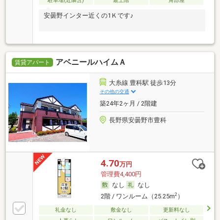
駐車場(近隣含)
最上階
角部屋
安曇野インター近くの1Ｋです♪
アベニールハイムＡ
賃貸アパート
大糸線 豊科駅 徒歩13分
その他の交通
築24年2ヶ月 / 2階建
長野県安曇野市豊科
4.70
万円
管理費4,400円
なし
なし
2
2階 / ワンルーム（25.25m
）
礼金なし
敷金なし
更新料なし