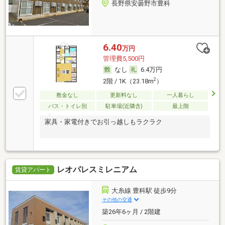
長野県安曇野市豊科
6.40
万円
管理費5,500円
なし
6.4万円
2
2階 / 1K（23.18m
）
敷金なし
更新料なし
一人暮らし
バス・トイレ別
駐車場(近隣含)
最上階
家具・家電付きでお引っ越しもラクラク
レオパレスミレニアム
賃貸アパート
大糸線 豊科駅 徒歩9分
その他の交通
築26年6ヶ月 / 2階建