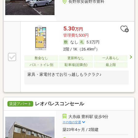
長野県安曇野市豊科
5.30
万円
管理費5,500円
なし
5.3万円
2
2階 / 1K（26.49m
）
敷金なし
更新料なし
一人暮らし
バス・トイレ別
駐車場(近隣含)
最上階
家具・家電付きでお引っ越しもラクラク♪
レオパレスコンセール
賃貸アパート
大糸線 豊科駅 徒歩9分
その他の交通
築23年4ヶ月 / 2階建