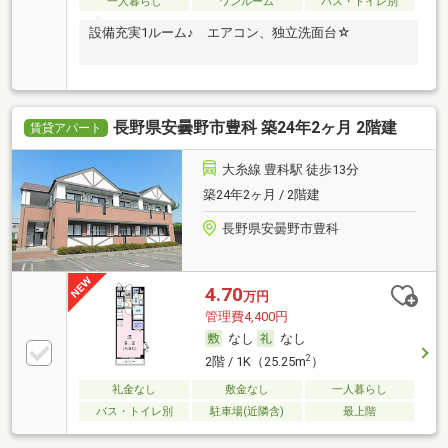
一人暮らし
ワンルーム
バス・トイレ別
設備充実1ルーム♪ エアコン、独立洗面台☆
長野県安曇野市豊科 築24年2ヶ月 2階建
賃貸アパート
大糸線 豊科駅 徒歩13分
築24年2ヶ月 / 2階建
長野県安曇野市豊科
4.70
万円
管理費4,400円
なし
なし
2
2階 / 1K（25.25m
）
礼金なし
敷金なし
一人暮らし
バス・トイレ別
駐車場(近隣含)
最上階