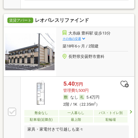
レオパレスリファインド
賃貸アパート
大糸線 豊科駅 徒歩13分
その他の交通
築18年6ヶ月 / 2階建
長野県安曇野市豊科
5.40
万円
管理費5,500円
なし
5.4万円
2
2階 / 1K（22.35m
）
敷金なし
一人暮らし
バス・トイレ別
駐車場(近隣含)
最上階
駐輪場
家具・家電付きで引越しも楽々