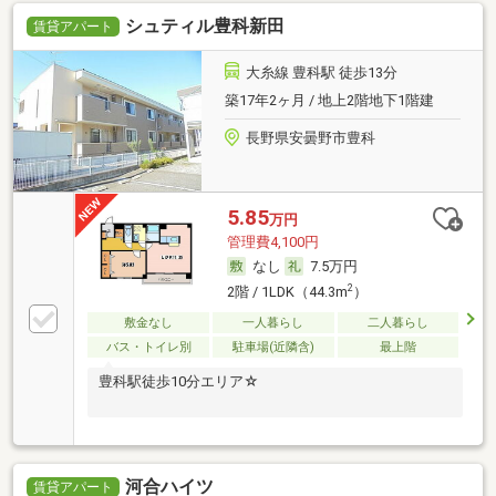
シュティル豊科新田
賃貸アパート
大糸線 豊科駅 徒歩13分
築17年2ヶ月 / 地上2階地下1階建
長野県安曇野市豊科
5.85
万円
管理費4,100円
なし
7.5万円
2
2階 / 1LDK（44.3m
）
敷金なし
一人暮らし
二人暮らし
バス・トイレ別
駐車場(近隣含)
最上階
豊科駅徒歩10分エリア☆
河合ハイツ
賃貸アパート