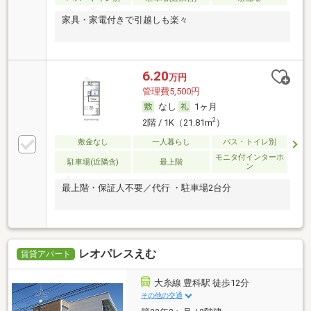
家具・家電付きで引越しも楽々
6.20
万円
管理費5,500円
なし
1ヶ月
2
2階 / 1K（21.81m
）
敷金なし
一人暮らし
バス・トイレ別
モニタ付インターホ
駐車場(近隣含)
最上階
ン
最上階・保証人不要／代行 ・駐車場2台分
レオパレスえむ
賃貸アパート
大糸線 豊科駅 徒歩12分
その他の交通