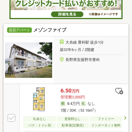
メゾンファイブ
賃貸アパート
大糸線 豊科駅 徒歩1分
築32年6ヶ月 / 2階建
長野県安曇野市豊科
6.50
万円
管理費3,000円
8.4万円
なし
2
1階 / 3DK（53.16m
）
礼金なし
更新料なし
ファミリー
バス・トイレ別
駐車場(近隣含)
インターネット無料