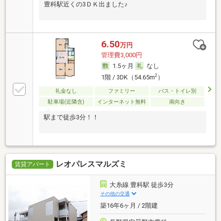
豊科駅近くの3ＤＫ出ました♪
6.50
万円
管理費3,000円
1.5ヶ月
なし
2
1階 / 3DK（54.65m
）
礼金なし
ファミリー
バス・トイレ別
駐車場(近隣含)
インターネット無料
南向き
駅まで徒歩3分！！
レオパレスマルズミ
賃貸アパート
大糸線 豊科駅 徒歩3分
その他の交通
築16年6ヶ月 / 2階建