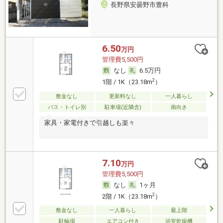
長野県安曇野市豊科
6.50
万円
管理費5,500円
なし
6.5万円
2
1階 / 1K（23.18m
）
敷金なし
更新料なし
一人暮らし
バス・トイレ別
駐車場(近隣含)
南向き
家具・家電付きで引越しも楽々
7.10
万円
管理費5,500円
なし
1ヶ月
2
2階 / 1K（23.18m
）
敷金なし
一人暮らし
最上階
駐輪場
エアコン付き
浴室乾燥機