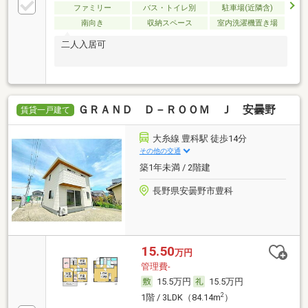
ファミリー
バス・トイレ別
駐車場(近隣含)
南向き
収納スペース
室内洗濯機置き場
二人入居可
ＧＲＡＮＤ Ｄ－ＲＯＯＭ Ｊ 安曇野
賃貸一戸建て
大糸線 豊科駅 徒歩14分
その他の交通
築1年未満 / 2階建
長野県安曇野市豊科
15.50
万円
管理費-
15.5万円
15.5万円
2
1階 / 3LDK（84.14m
）