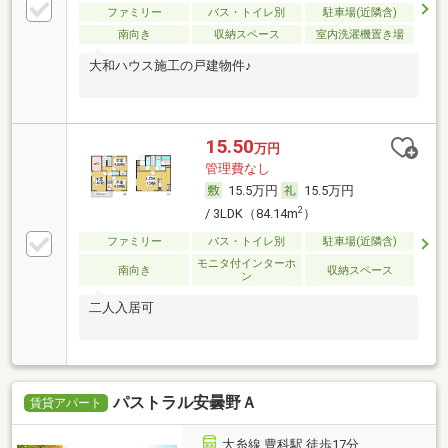
ファミリー
バス・トイレ別
駐車場(近隣含)
南向き
収納スペース
室内洗濯機置き場
大和ハウス施工の戸建物件♪
15.50
万円
管理費なし
15.5万円
15.5万円
2
/ 3LDK（84.14m
）
ファミリー
バス・トイレ別
駐車場(近隣含)
モニタ付インターホ
南向き
収納スペース
ン
二人入居可
パストラル安曇野Ａ
賃貸アパート
大糸線 豊科駅 徒歩17分