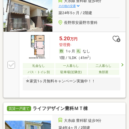
大糸線 豊科駅 徒歩8分
その他の交通
築24年5ヶ月 / 2階建
長野県安曇野市豊科
5.20
万円
管理費-
1ヶ月
なし
2
1階 / 1LDK（41m
）
礼金なし
一人暮らし
二人暮らし
バス・トイレ別
駐車場(近隣含)
角部屋
☆家賃1ヶ月無料キャンペーン実施中！！
ライフデザイン豊科ＭＴ棟
賃貸一戸建て
大糸線 豊科駅 徒歩9分
築4年4ヶ月 / 2階建