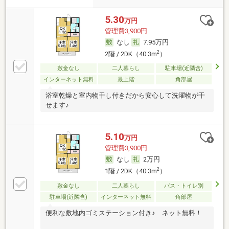
5.30
万円
管理費3,900円
なし
7.95万円
2
2階 / 2DK（40.3m
）
敷金なし
二人暮らし
駐車場(近隣含)
インターネット無料
最上階
角部屋
浴室乾燥と室内物干し付きだから安心して洗濯物が干
せます♪
5.10
万円
管理費3,900円
なし
2万円
2
1階 / 2DK（40.3m
）
敷金なし
二人暮らし
バス・トイレ別
駐車場(近隣含)
インターネット無料
角部屋
便利な敷地内ゴミステーション付き♪ ネット無料！