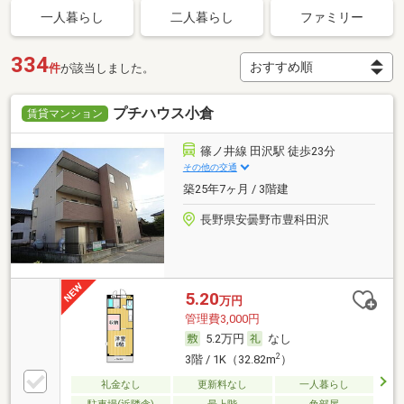
一人暮らし
二人暮らし
ファミリー
334
件
が該当しました。
プチハウス小倉
賃貸マンション
篠ノ井線 田沢駅 徒歩23分
その他の交通
築25年7ヶ月 / 3階建
長野県安曇野市豊科田沢
5.20
万円
管理費3,000円
5.2万円
なし
2
3階 / 1K（32.82m
）
礼金なし
更新料なし
一人暮らし