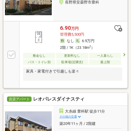
長野県安曇野市豊科
6.90
万円
管理費5,500円
なし
6.9万円
2
2階 / 1K（23.18m
）
敷金なし
更新料なし
一人暮らし
バス・トイレ別
駐車場(近隣含)
最上階
家具・家電付きで引越しも楽々
レオパレスダイナスティ
賃貸アパート
大糸線 豊科駅 徒歩11分
その他の交通
築20年11ヶ月 / 2階建