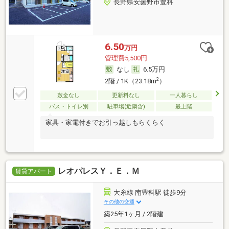
長野県安曇野市豊科
6.50
万円
管理費5,500円
なし
6.5万円
2
2階 / 1K（23.18m
）
敷金なし
更新料なし
一人暮らし
バス・トイレ別
駐車場(近隣含)
最上階
家具・家電付きでお引っ越しもらくらく
レオパレスＹ．Ｅ．Ｍ
賃貸アパート
大糸線 南豊科駅 徒歩9分
その他の交通
築25年1ヶ月 / 2階建