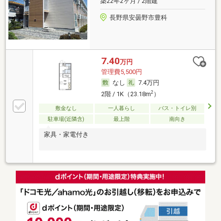
築22年2ヶ月 / 2階建
長野県安曇野市豊科
7.40
万円
管理費5,500円
なし
7.4万円
2
2階 / 1K（23.18m
）
敷金なし
一人暮らし
バス・トイレ別
駐車場(近隣含)
最上階
南向き
家具・家電付き