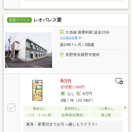
レオパレス愛
賃貸アパート
大糸線 南豊科駅 徒歩25分
その他の交通
築24年1ヶ月 / 2階建
長野県安曇野市豊科
6
万円
管理費7,500円
なし
6万円
2
2階 / 1K（23.18m
）
敷金なし
更新料なし
一人暮らし
バス・トイレ別
駐車場(近隣含)
最上階
家具・家電付きでお引っ越しもラクラク♪