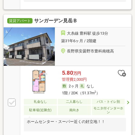
サンガーデン見岳Ｂ
賃貸アパート
大糸線 豊科駅 徒歩13分
築31年6ヶ月 / 2階建
長野県安曇野市豊科南穂高
5.80
万円
管理費2,000円
2ヶ月
なし
2
1階 / 2DK（51.37m
）
礼金なし
二人暮らし
バス・トイレ別
モニタ付インターホ
駐車場(近隣含)
南向き
ン
ホームセンター・スーパー近くの好立地！！