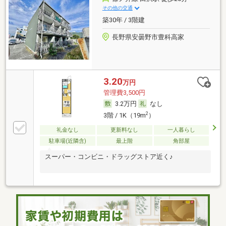
その他の交通
築30年 / 3階建
長野県安曇野市豊科高家
3.20
万円
管理費3,500円
3.2万円
なし
2
3階 / 1K（19m
）
礼金なし
更新料なし
一人暮らし
駐車場(近隣含)
最上階
角部屋
スーパー・コンビニ・ドラッグストア近く♪