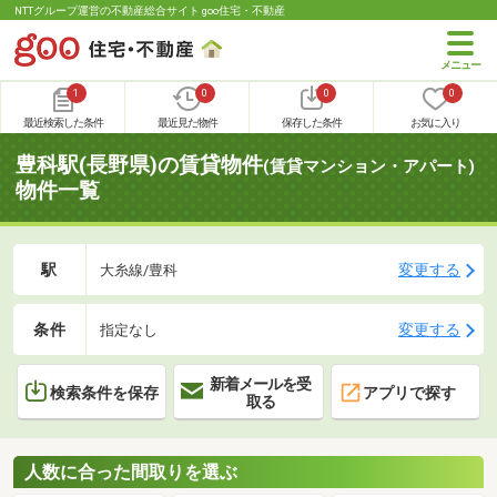
NTTグループ運営の不動産総合サイト goo住宅・不動産
1
0
0
0
最近検索した条件
最近見た物件
保存した条件
お気に入り
豊科駅(長野県)の賃貸物件
(賃貸マンション・アパート)
物件一覧
駅
変更する
大糸線/豊科
条件
変更する
指定なし
新着メールを受
検索条件を保存
アプリで探す
取る
人数に合った間取りを選ぶ