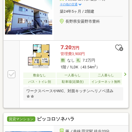
その他の交通
築24年5ヶ月 / 2階建
長野県安曇野市豊科
7.20
万円
管理費3,900円
なし
7.2万円
2
1階 / 1LDK（43.54m
）
敷金なし
一人暮らし
二人暮らし
バス・トイレ別
駐車場(近隣含)
インターネット無料
ワークスペースやWIC、対面キッチンへリノベ済み
☆☆
ピッコロソネハラ
賃貸マンション
篠ノ井線 田沢駅 徒歩20分