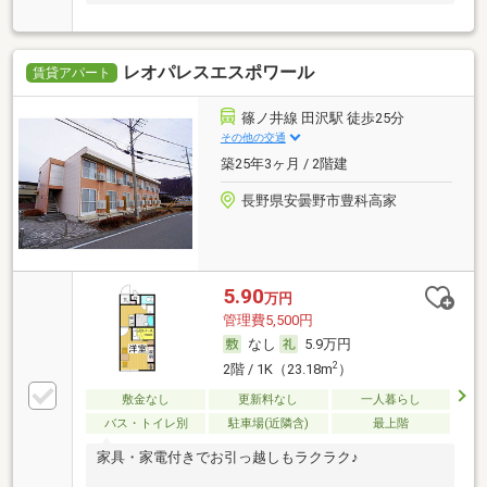
レオパレスエスポワール
賃貸アパート
篠ノ井線 田沢駅 徒歩25分
その他の交通
築25年3ヶ月 / 2階建
長野県安曇野市豊科高家
5.90
万円
管理費5,500円
なし
5.9万円
2
2階 / 1K（23.18m
）
敷金なし
更新料なし
一人暮らし
バス・トイレ別
駐車場(近隣含)
最上階
家具・家電付きでお引っ越しもラクラク♪