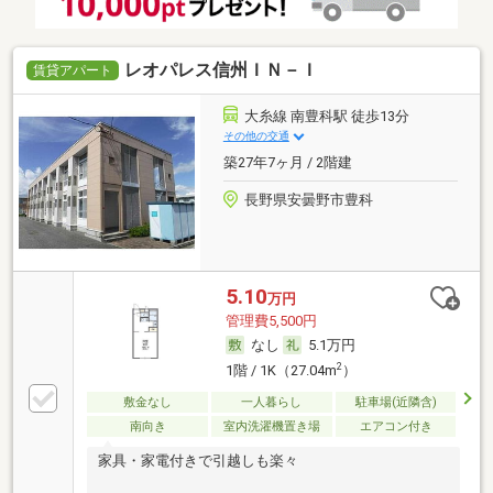
レオパレス信州ＩＮ－Ｉ
賃貸アパート
大糸線 南豊科駅 徒歩13分
その他の交通
築27年7ヶ月 / 2階建
長野県安曇野市豊科
5.10
万円
管理費5,500円
なし
5.1万円
2
1階 / 1K（27.04m
）
敷金なし
一人暮らし
駐車場(近隣含)
南向き
室内洗濯機置き場
エアコン付き
家具・家電付きで引越しも楽々