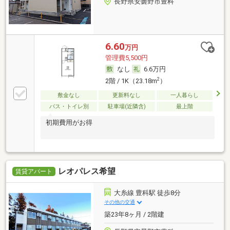
長野県安曇野市豊科
6.60
万円
管理費5,500円
なし
6.6万円
2
2階 / 1K（23.18m
）
敷金なし
更新料なし
一人暮らし
バス・トイレ別
駐車場(近隣含)
最上階
初期費用がお得
レオパレス希望
賃貸アパート
大糸線 豊科駅 徒歩8分
その他の交通
築23年8ヶ月 / 2階建