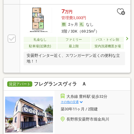
7
万円
管理費3,000円
2ヶ月
なし
2
3階 / 3DK（69.25m
）
礼金なし
ファミリー
バス・トイレ別
駐車場(近隣含)
最上階
室内洗濯機置き場
安曇野インター近く、スワンガーデン近くの便利な立
地！！
フレグランスヴィラ Ａ
賃貸アパート
大糸線 豊科駅 徒歩32分
その他の交通
築30年11ヶ月 / 2階建
長野県安曇野市堀金烏川