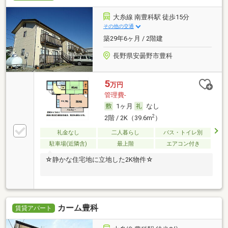
大糸線 南豊科駅 徒歩15分
その他の交通
築29年6ヶ月 / 2階建
長野県安曇野市豊科
5
万円
管理費-
1ヶ月
なし
2
2階 / 2K（39.6m
）
礼金なし
二人暮らし
バス・トイレ別
駐車場(近隣含)
最上階
エアコン付き
☆静かな住宅地に立地した2K物件☆
カーム豊科
賃貸アパート