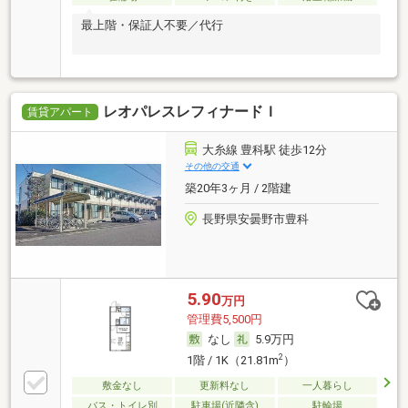
最上階・保証人不要／代行
レオパレスレフィナードＩ
賃貸アパート
大糸線 豊科駅 徒歩12分
その他の交通
築20年3ヶ月 / 2階建
長野県安曇野市豊科
5.90
万円
管理費5,500円
なし
5.9万円
2
1階 / 1K（21.81m
）
敷金なし
更新料なし
一人暮らし
バス・トイレ別
駐車場(近隣含)
駐輪場