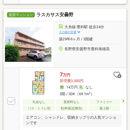
ラスカサス安曇野
賃貸マンション
大糸線 豊科駅 徒歩24分
その他の交通
築29年6ヶ月 / 3階建
長野県安曇野市豊科南穂高
7
万円
管理費3,000円
14万円
なし
2
3階 / 3DK（69.1m
）
礼金なし
更新料なし
ファミリー
バス・トイレ別
駐車場(近隣含)
最上階
エアコン、シャンドレ、収納タップリの人気マンショ
ンです