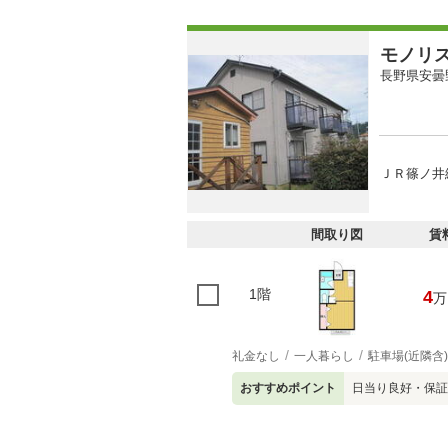
モノリ
長野県安曇
ＪＲ篠ノ井線
間取り図
賃
1階
4
万
礼金なし
一人暮らし
駐車場(近隣含)
おすすめポイント
日当り良好・保証