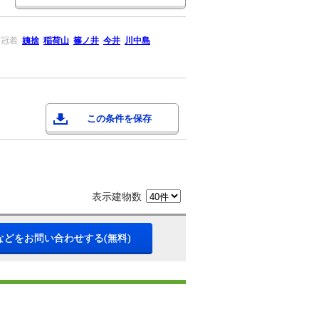
冠着
姨捨
稲荷山
篠ノ井
今井
川中島
この条件を保存
表示建物数
などをお問い合わせする(無料)