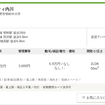
ティ内川
野市明科中川手
 明科駅 徒歩24分
 田沢駅 徒歩5.6km
賃貸アパ
穂高駅 徒歩6.0km
料
管理費等
敷/礼/保証/敷引・償却
間取り/広さ
5.9万円 / なし
2LDK
3,000円
万円
2
なし / -
50m
別
駐車場(近隣含)
最上階
角部屋
南向き
収納スペース
屋・最上階・保証人不要／代行 ・初期費用カード決済可
お気に入り