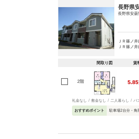
長野県安
長野県安曇
ＪＲ篠ノ井線
ＪＲ篠ノ井線
間取り図
賃
2階
5.85
礼金なし
敷金なし
二人暮らし
バ
おすすめポイント
駐車場2台分・角