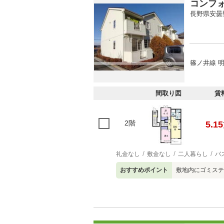
コンフ
長野県安曇
篠ノ井線 明
間取り図
賃
2階
5.15
礼金なし
敷金なし
二人暮らし
バ
おすすめポイント
敷地内にゴミステ