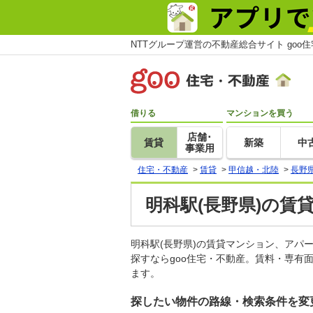
NTTグループ運営の不動産総合サイト goo
借りる
マンションを買う
店舗･
賃貸
新築
中
事業用
住宅・不動産
>
賃貸
>
甲信越・北陸
>
長野
明科駅(長野県)の賃
明科駅(長野県)の賃貸マンション、ア
探すならgoo住宅・不動産。賃料・専有
ます。
探したい物件の路線・検索条件を変