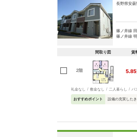
長野県安曇
篠ノ井線 田
篠ノ井線 明
間取り図
賃
2階
5.85
礼金なし
敷金なし
二人暮らし
バ
おすすめポイント
設備の充実したき