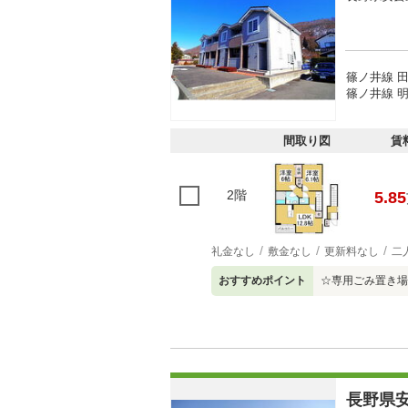
篠ノ井線 田
篠ノ井線 明
間取り図
賃
2階
5.85
礼金なし
敷金なし
更新料なし
二
おすすめポイント
☆専用ごみ置き場
長野県安