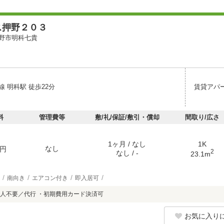
ス押野２０３
野市明科七貴
 明科駅 徒歩22分
賃貸アパ
料
管理費等
敷/礼/保証/敷引・償却
間取り/広さ
1ヶ月 / なし
1K
なし
円
2
なし / -
23.1m
南向き
エアコン付き
即入居可
人不要／代行 ・初期費用カード決済可
お気に入り