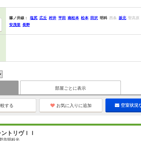
篠ノ井線：
塩尻
広丘
村井
平田
南松本
松本
田沢
明科
西条
坂北
聖高原
安茂里
長野
部屋ごとに表示
お気に入りに追加
空室状況
レントリヴＩＩ
野市明科光