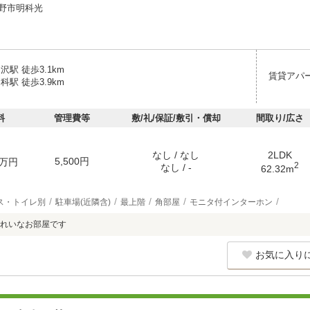
野市明科光
沢駅 徒歩3.1km
賃貸アパ
科駅 徒歩3.9km
料
管理費等
敷/礼/保証/敷引・償却
間取り/広さ
なし / なし
2LDK
5,500円
万円
2
なし / -
62.32m
ス・トイレ別
駐車場(近隣含)
最上階
角部屋
モニタ付インターホン
れいなお部屋です
お気に入り