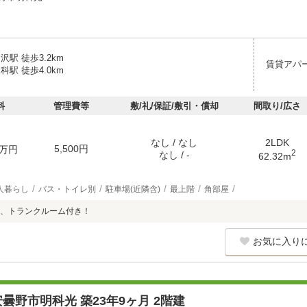
沢駅 徒歩3.2km
賃貸アパ
科駅 徒歩4.0km
料
管理費等
敷/礼/保証/敷引・償却
間取り/広さ
なし / なし
2LDK
5,500円
万円
2
なし / -
62.32m
人暮らし
バス・トイレ別
駐車場(近隣含)
最上階
角部屋
、トランクルーム付き！
お気に入り
曇野市明科光 築23年9ヶ月 2階建