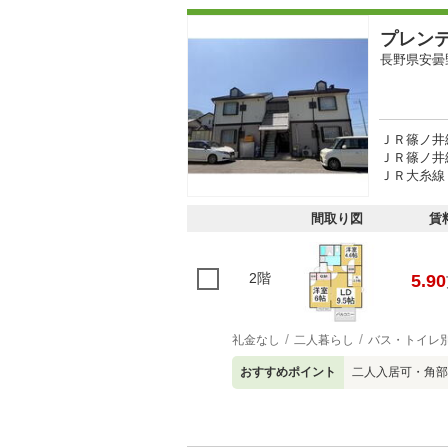
プレン
長野県安曇
ＪＲ篠ノ井線
ＪＲ篠ノ井線
ＪＲ大糸線 
間取り図
賃
2階
5.90
礼金なし
二人暮らし
バス・トイレ
おすすめポイント
二人入居可・角部