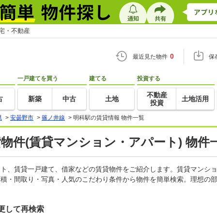
住宅・不動産
0
最近見た物件
保
一戸建てを買う
建てる
投資する
不動産
古
新築
中古
土地
土地活用
投資
県
>
安曇野市
>
篠ノ井線
>
明科駅の賃貸情報 物件一覧
貸物件(賃貸マンション・アパート) 物件
パート、賃貸一戸建て、借家などの賃貸物件をご紹介します。賃貸マンシ
面積・間取り・写真・人気のこだわり条件から物件を簡単検索。理想の部
更して再検索