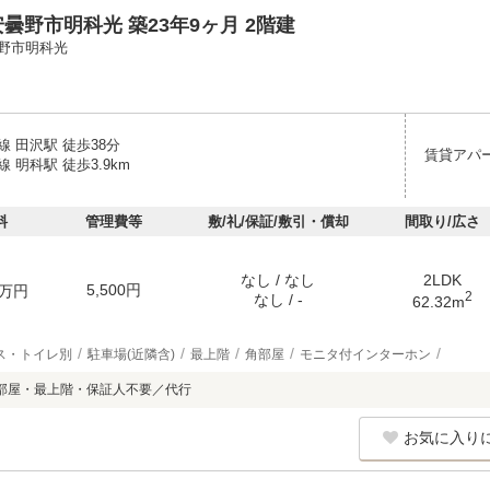
曇野市明科光 築23年9ヶ月 2階建
野市明科光
 田沢駅 徒歩38分
賃貸アパ
 明科駅 徒歩3.9km
料
管理費等
敷/礼/保証/敷引・償却
間取り/広さ
なし / なし
2LDK
5,500円
万円
2
なし / -
62.32m
ス・トイレ別
駐車場(近隣含)
最上階
角部屋
モニタ付インターホン
部屋・最上階・保証人不要／代行
お気に入り