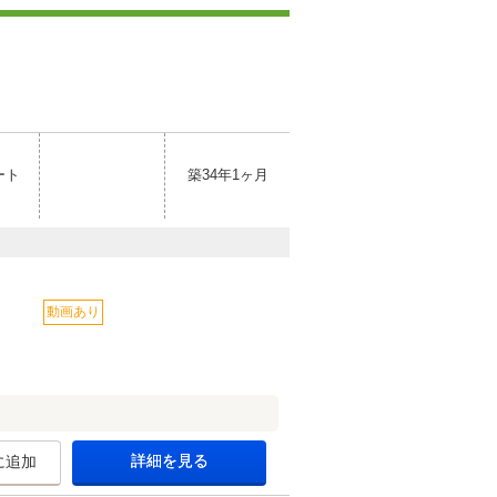
ート
築34年1ヶ月
動画あり
詳細を見る
に追加