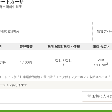
ォートカーサ
野市明科中川手
科駅 徒歩8分
賃貸アパ
料
管理費等
敷/礼/保証/敷引・償却
間取り/広さ
2DK
なし / なし
4,400円
万円
2
- / -
51.67m
ス・トイレ別
駐車場(近隣含)
最上階
モニタ付インターホン
収納スペース
ーションあります☆
お気に入り