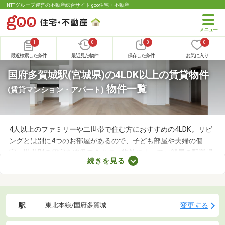
NTTグループ運営の不動産総合サイト goo住宅・不動産
1
0
0
0
最近検索した条件
最近見た物件
保存した条件
お気に入り
国府多賀城駅(宮城県)の4LDK以上の賃貸物件
物件一覧
(賃貸マンション・アパート)
4人以上のファミリーや二世帯で住む方におすすめの4LDK。リビ
ングとは別に4つのお部屋があるので、子ども部屋や夫婦の個
室、世帯別の個室を確保できます。物件によってお部屋の配置場
続きを見る
所が異なるので、内見前に間取りをチェックすることがおすすめ
です。ここでは、4人以上で住む方におすすめの4LDK物件を紹介
します。
駅
変更する
東北本線/国府多賀城