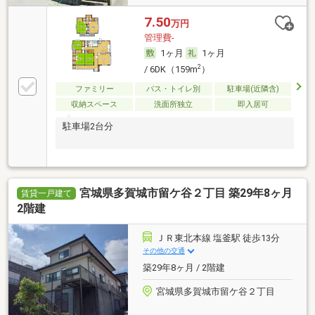
7.50
万円
管理費-
1ヶ月
1ヶ月
2
/ 6DK（159m
）
ファミリー
バス・トイレ別
駐車場(近隣含)
収納スペース
洗面所独立
即入居可
駐車場2台分
宮城県多賀城市留ケ谷２丁目 築29年8ヶ月
賃貸一戸建て
2階建
ＪＲ東北本線 塩釜駅 徒歩13分
その他の交通
築29年8ヶ月 / 2階建
宮城県多賀城市留ケ谷２丁目