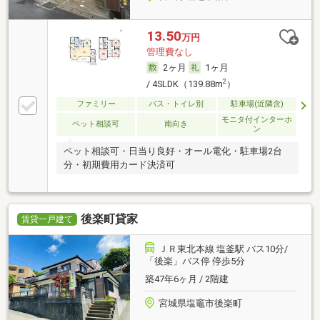
13.50
万円
管理費なし
2ヶ月
1ヶ月
2
/ 4SLDK（139.88m
）
ファミリー
バス・トイレ別
駐車場(近隣含)
モニタ付インターホ
ペット相談可
南向き
ン
ペット相談可・日当り良好・オール電化・駐車場2台
分・初期費用カード決済可
後楽町貸家
賃貸一戸建て
ＪＲ東北本線 塩釜駅 バス10分/
「後楽」バス停 停歩5分
築47年6ヶ月 / 2階建
宮城県塩竈市後楽町