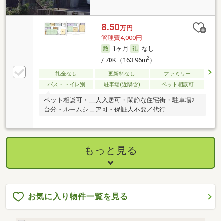
8.50
万円
管理費4,000円
1ヶ月
なし
2
/ 7DK（163.96m
）
礼金なし
更新料なし
ファミリー
バス・トイレ別
駐車場(近隣含)
ペット相談可
ペット相談可・二人入居可・閑静な住宅街・駐車場2
台分・ルームシェア可・保証人不要／代行
もっと見る
お気に入り物件一覧を見る