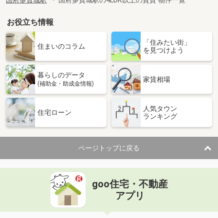
国府多賀城駅
国府多賀城駅の4LDK以上の賃貸 物件一覧
お役立ち情報
「住みたい街」
住まいのコラム
を見つけよう
暮らしのデータ
家賃相場
(補助金・助成金情報)
人気タウン
住宅ローン
ランキング
ページトップに戻る
goo住宅・不動産
アプリ