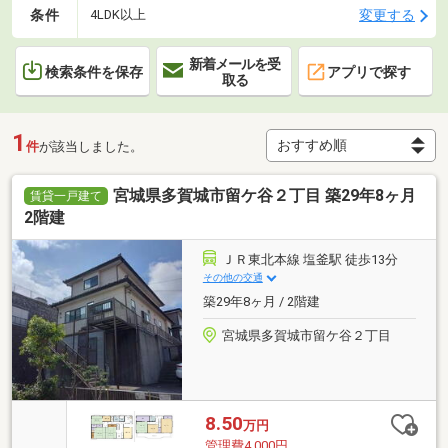
条件
変更する
4LDK以上
新着メールを受
検索条件を保存
アプリで探す
取る
1
件
が該当しました。
宮城県多賀城市留ケ谷２丁目 築29年8ヶ月
賃貸一戸建て
2階建
ＪＲ東北本線 塩釜駅 徒歩13分
その他の交通
築29年8ヶ月 / 2階建
宮城県多賀城市留ケ谷２丁目
8.50
万円
管理費4,000円