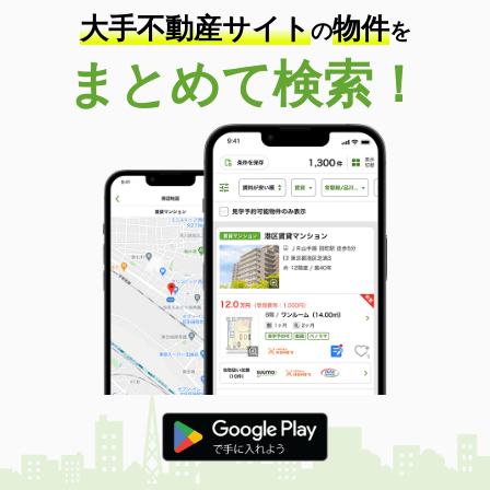
大手不動産サイト
物件
の
を
まとめて検索！