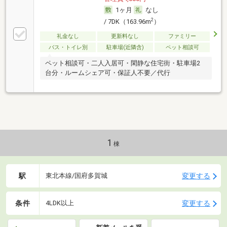
1ヶ月
なし
2
/ 7DK（163.96m
）
礼金なし
更新料なし
ファミリー
バス・トイレ別
駐車場(近隣含)
ペット相談可
ペット相談可・二人入居可・閑静な住宅街・駐車場2
台分・ルームシェア可・保証人不要／代行
1
棟
駅
変更する
東北本線/国府多賀城
条件
変更する
4LDK以上