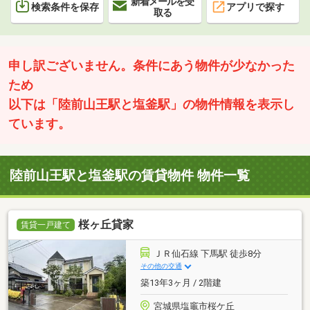
新着メールを受
検索条件を保存
アプリで探す
取る
申し訳ございません。条件にあう物件が少なかった
ため
以下は「陸前山王駅と塩釜駅」の物件情報を表示し
ています。
陸前山王駅と塩釜駅の賃貸物件 物件一覧
桜ヶ丘貸家
賃貸一戸建て
ＪＲ仙石線 下馬駅 徒歩8分
その他の交通
築13年3ヶ月 / 2階建
宮城県塩竈市桜ケ丘