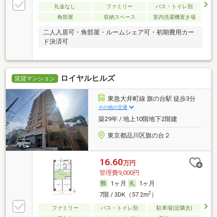
礼金なし
ファミリー
バス・トイレ別
角部屋
収納スペース
室内洗濯機置き場
二人入居可・角部屋・ルームシェア可・初期費用カー
ド決済可
ロイヤルヒルズ
賃貸マンション
東急大井町線 旗の台駅 徒歩3分
その他の交通
築29年 / 地上10階地下2階建
東京都品川区旗の台２
16.60
万円
管理費9,000円
1ヶ月
1ヶ月
2
7階 / 3DK（57.2m
）
ファミリー
バス・トイレ別
駐車場(近隣含)