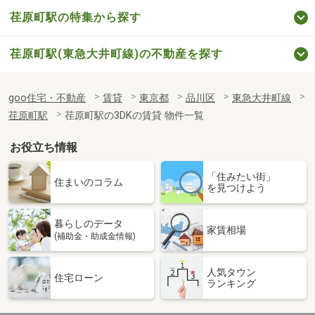
荏原町駅の特集から探す
荏原町駅(東急大井町線)の不動産を探す
goo住宅・不動産
賃貸
東京都
品川区
東急大井町線
荏原町駅
荏原町駅の3DKの賃貸 物件一覧
お役立ち情報
「住みたい街」
住まいのコラム
を見つけよう
暮らしのデータ
家賃相場
(補助金・助成金情報)
人気タウン
住宅ローン
ランキング