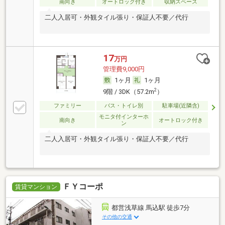
南向き
オートロック付き
収納スペース
二人入居可・外観タイル張り・保証人不要／代行
17
万円
管理費9,000円
1ヶ月
1ヶ月
2
9階 / 3DK（57.2m
）
ファミリー
バス・トイレ別
駐車場(近隣含)
モニタ付インターホ
南向き
オートロック付き
ン
二人入居可・外観タイル張り・保証人不要／代行
ＦＹコーポ
賃貸マンション
都営浅草線 馬込駅 徒歩7分
その他の交通