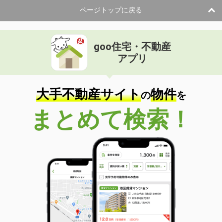
ページトップに戻る
goo住宅・不動産
アプリ
大手不動産サイト
物件
の
を
まとめて検索！