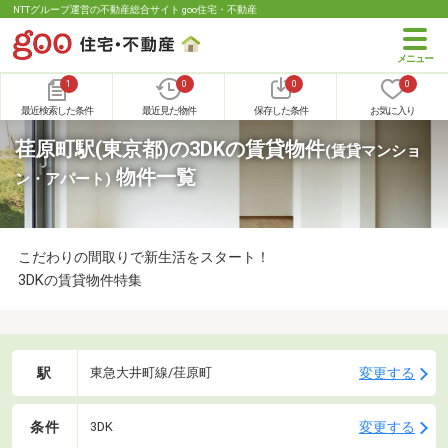
NTTグループ運営の不動産総合サイト goo住宅・不動産
1
0
0
0
最近検索した条件
最近見た物件
保存した条件
お気に入り
荏原町駅(東京都)の3DKの賃貸物件
(賃貸マンショ
物件一覧
ン・アパート)
こだわりの間取りで新生活をスタート！
3DKの賃貸物件特集
駅
変更する
東急大井町線/荏原町
条件
変更する
3DK