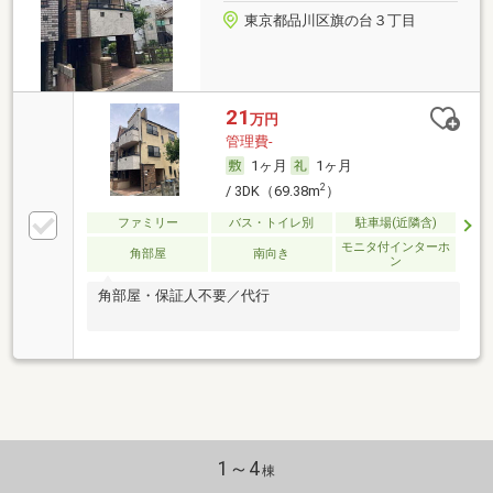
東京都品川区旗の台３丁目
21
万円
管理費-
1ヶ月
1ヶ月
2
/ 3DK（69.38m
）
ファミリー
バス・トイレ別
駐車場(近隣含)
モニタ付インターホ
角部屋
南向き
ン
角部屋・保証人不要／代行
1～4
棟