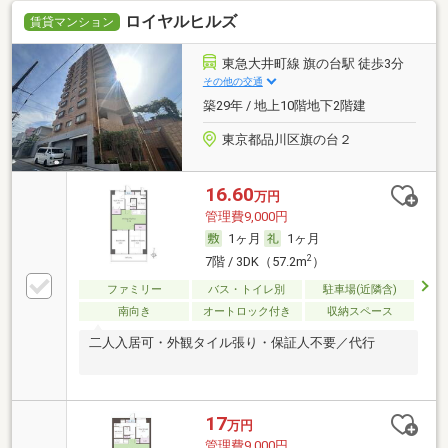
ロイヤルヒルズ
賃貸マンション
東急大井町線 旗の台駅 徒歩3分
その他の交通
築29年 / 地上10階地下2階建
東京都品川区旗の台２
16.60
万円
管理費9,000円
1ヶ月
1ヶ月
2
7階 / 3DK（57.2m
）
ファミリー
バス・トイレ別
駐車場(近隣含)
南向き
オートロック付き
収納スペース
二人入居可・外観タイル張り・保証人不要／代行
17
万円
管理費9,000円