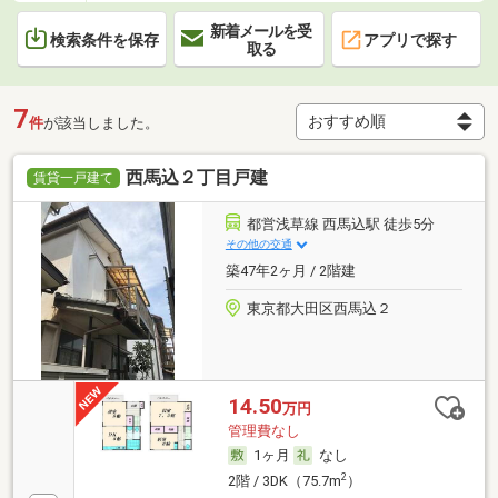
新着メールを受
検索条件を保存
アプリで探す
取る
7
件
が該当しました。
西馬込２丁目戸建
賃貸一戸建て
都営浅草線 西馬込駅 徒歩5分
その他の交通
築47年2ヶ月 / 2階建
東京都大田区西馬込２
14.50
万円
管理費なし
1ヶ月
なし
2
2階 / 3DK（75.7m
）