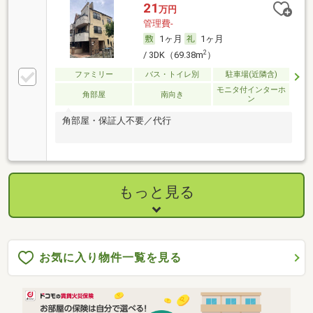
21
万円
管理費-
1ヶ月
1ヶ月
2
/ 3DK（69.38m
）
ファミリー
バス・トイレ別
駐車場(近隣含)
モニタ付インターホ
角部屋
南向き
ン
角部屋・保証人不要／代行
もっと見る
お気に入り物件一覧を見る