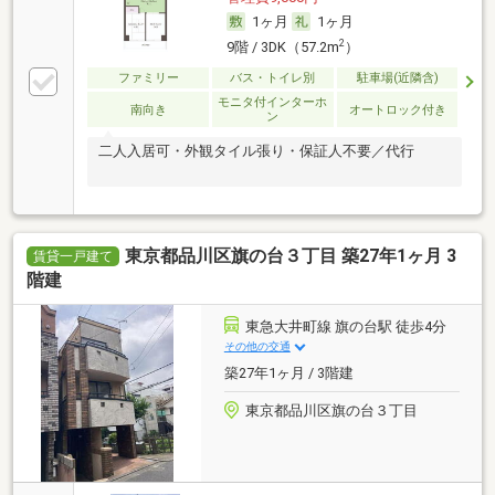
1ヶ月
1ヶ月
2
9階 / 3DK（57.2m
）
ファミリー
バス・トイレ別
駐車場(近隣含)
モニタ付インターホ
南向き
オートロック付き
ン
二人入居可・外観タイル張り・保証人不要／代行
東京都品川区旗の台３丁目 築27年1ヶ月 3
賃貸一戸建て
階建
東急大井町線 旗の台駅 徒歩4分
その他の交通
築27年1ヶ月 / 3階建
東京都品川区旗の台３丁目