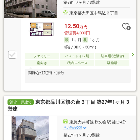
築38年7ヶ月 / 3階建
東京都大田区中馬込２丁目
12.50
万円
管理費4,000円
1ヶ月
1ヶ月
2
3階 / 3DK（50m
）
ファミリー
バス・トイレ別
駐車場(近隣含)
南向き
収納スペース
駐輪場
閑静な住宅街・振分
東京都品川区旗の台３丁目 築27年1ヶ月 3
賃貸一戸建て
階建
東急大井町線 旗の台駅 徒歩4分
その他の交通
築27年1ヶ月 / 3階建