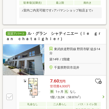
駐車場(近隣含)
最上階
南向き
♪室内ご内見可能です♪アパマンショップ柏店まで♪
ル・グラン シャティニエー（ｌｅ ｇｒ
賃貸アパート
ａｎ ｃｈａｔａｉｇｈｉｅｒ）
東武鉄道野田線 野田市駅 徒歩14
分
築14年 / 2階建
千葉県野田市花井
7.60
万円
管理費4,000円
1ヶ月
なし
2
1階 / 2LDK（58.87m
）
礼金なし
二人暮らし
バス・トイレ別