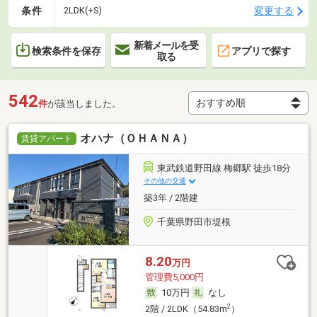
条件
変更する
2LDK(+S)
新着メールを受
検索条件を保存
アプリで探す
取る
542
件
が該当しました。
オハナ（ＯＨＡＮＡ）
賃貸アパート
東武鉄道野田線 梅郷駅 徒歩18分
その他の交通
築3年 / 2階建
千葉県野田市堤根
8.20
万円
管理費5,000円
10万円
なし
2
2階 / 2LDK（54.83m
）