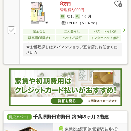
8
万円
管理費6,000円
なし
1ヶ月
2
1階 / 2LDK（53.82m
）
敷金なし
二人暮らし
バス・トイレ別
駐車場(近隣含)
ペット相談可
インターネット無料
☆お部屋探しはアパマンショップ直営店にお任せくだ
さい☆
千葉県野田市野田 築9年9ヶ月 2階建
賃貸アパート
東武鉄道野田線 愛宕駅 徒歩9分