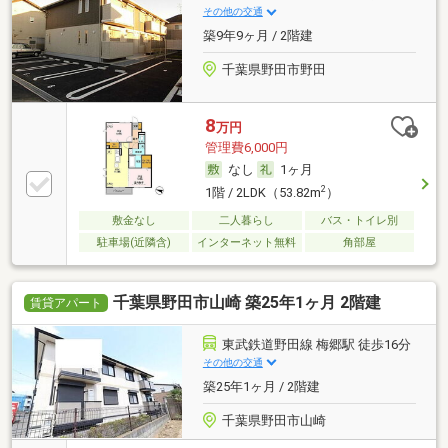
その他の交通
築9年9ヶ月 / 2階建
千葉県野田市野田
8
万円
管理費6,000円
なし
1ヶ月
2
1階 / 2LDK（53.82m
）
敷金なし
二人暮らし
バス・トイレ別
駐車場(近隣含)
インターネット無料
角部屋
千葉県野田市山崎 築25年1ヶ月 2階建
賃貸アパート
東武鉄道野田線 梅郷駅 徒歩16分
その他の交通
築25年1ヶ月 / 2階建
千葉県野田市山崎