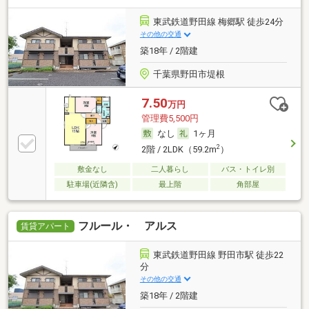
東武鉄道野田線 梅郷駅 徒歩24分
その他の交通
築18年 / 2階建
千葉県野田市堤根
7.50
万円
管理費5,500円
なし
1ヶ月
2
2階 / 2LDK（59.2m
）
敷金なし
二人暮らし
バス・トイレ別
駐車場(近隣含)
最上階
角部屋
フルール・ アルス
賃貸アパート
東武鉄道野田線 野田市駅 徒歩22
分
その他の交通
築18年 / 2階建