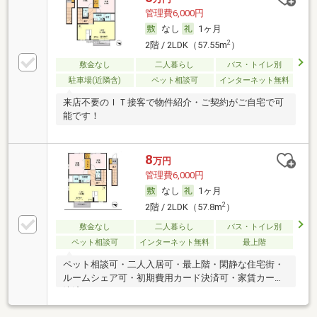
管理費6,000円
なし
1ヶ月
2
2階 / 2LDK（57.55m
）
敷金なし
二人暮らし
バス・トイレ別
駐車場(近隣含)
ペット相談可
インターネット無料
来店不要のＩＴ接客で物件紹介・ご契約がご自宅で可
能です！
8
万円
管理費6,000円
なし
1ヶ月
2
2階 / 2LDK（57.8m
）
敷金なし
二人暮らし
バス・トイレ別
ペット相談可
インターネット無料
最上階
ペット相談可・二人入居可・最上階・閑静な住宅街・
ルームシェア可・初期費用カード決済可・家賃カード
決済可