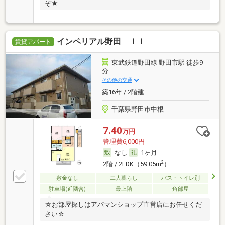
ぞ★
インペリアル野田 ＩＩ
賃貸アパート
東武鉄道野田線 野田市駅 徒歩9
分
その他の交通
築16年 / 2階建
千葉県野田市中根
7.40
万円
管理費6,000円
なし
1ヶ月
2
2階 / 2LDK（59.05m
）
敷金なし
二人暮らし
バス・トイレ別
駐車場(近隣含)
最上階
角部屋
☆お部屋探しはアパマンショップ直営店にお任せくだ
さい☆