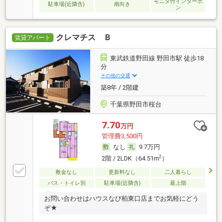
モニタ付インターホ
駐車場(近隣含)
南向き
ン
クレマチス Ｂ
賃貸アパート
東武鉄道野田線 野田市駅 徒歩18
分
その他の交通
築8年 / 2階建
千葉県野田市桜台
7.70
万円
管理費3,500円
なし
9.7万円
2
2階 / 2LDK（64.51m
）
敷金なし
更新料なし
二人暮らし
バス・トイレ別
駐車場(近隣含)
最上階
お問い合わせはハウスなび柏東口店までお気軽にどう
ぞ★