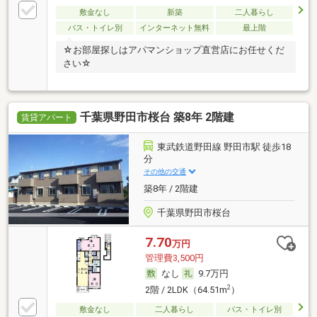
敷金なし
新築
二人暮らし
バス・トイレ別
インターネット無料
最上階
☆お部屋探しはアパマンショップ直営店にお任せくだ
さい☆
千葉県野田市桜台 築8年 2階建
賃貸アパート
東武鉄道野田線 野田市駅 徒歩18
分
その他の交通
築8年 / 2階建
千葉県野田市桜台
7.70
万円
管理費3,500円
なし
9.7万円
2
2階 / 2LDK（64.51m
）
敷金なし
二人暮らし
バス・トイレ別