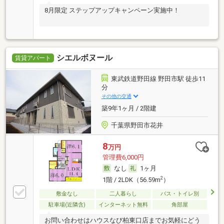
8月限定 ステップアップキャンペーン実施中！
シエルボヌール
賃貸アパート
東武鉄道野田線 野田市駅 徒歩11
分
その他の交通
築9年1ヶ月 / 2階建
千葉県野田市花井
8
万円
管理費6,000円
なし
1ヶ月
2
1階 / 2LDK（56.59m
）
敷金なし
二人暮らし
バス・トイレ別
駐車場(近隣含)
インターネット無料
角部屋
お問い合わせはハウスなび柏東口店までお気軽にどう