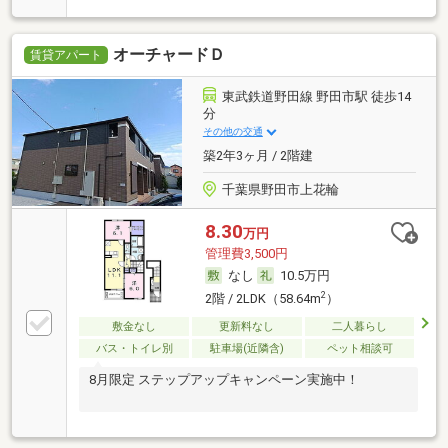
オーチャードＤ
賃貸アパート
東武鉄道野田線 野田市駅 徒歩14
分
その他の交通
築2年3ヶ月 / 2階建
千葉県野田市上花輪
8.30
万円
管理費3,500円
なし
10.5万円
2
2階 / 2LDK（58.64m
）
敷金なし
更新料なし
二人暮らし
バス・トイレ別
駐車場(近隣含)
ペット相談可
8月限定 ステップアップキャンペーン実施中！