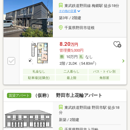
東武鉄道野田線 梅郷駅 徒歩18分
その他の交通
築3年 / 2階建
千葉県野田市堤根
8.20
万円
管理費5,000円
10万円
なし
2
2階 / 2LDK（54.83m
）
礼金なし
二人暮らし
バス・トイレ別
駐車場(近隣含)
最上階
角部屋
（仮称） 野田市上花輪アパート
賃貸アパート
東武鉄道野田線 野田市駅 徒歩18
分
新築 / 2階建
千葉県野田市上花輪