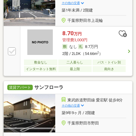
その他の交通
築1年未満 / 2階建
千葉県野田市上花輪
8.70
万円
管理費3,000円
なし
8.7万円
2
2階 / 2LDK（54.66m
）
敷金なし
二人暮らし
バス・トイレ別
インターネット無料
最上階
南向き
サンフローラ
賃貸アパート
東武鉄道野田線 愛宕駅 徒歩8分
その他の交通
築9年9ヶ月 / 2階建
千葉県野田市野田