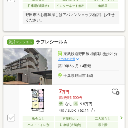
駐車場(近隣含)
インターネット無料
角部屋
野田市のお部屋探しはアパマンショップ柏店にお任せ
ください。
ラフレシールＡ
賃貸マンション
東武鉄道野田線 梅郷駅 徒歩21分
その他の交通
築19年6ヶ月 / 4階建
千葉県野田市山崎
7
万円
管理費3,500円
なし
9.5万円
2
4階 / 2LDK（62.11m
）
敷金なし
更新料なし
二人暮らし
バス・トイレ別
駐車場(近隣含)
最上階