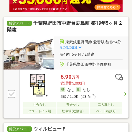
千葉県野田市中野台鹿島町 築19年5ヶ月 2
賃貸アパート
階建
東武鉄道野田線 愛宕駅 徒歩24分
その他の交通
築19年5ヶ月 / 2階建
千葉県野田市中野台鹿島町
6.90
万円
管理費5,000円
なし
なし
2
2階 / 2LDK（53.4m
）
礼金なし
敷金なし
二人暮らし
バス・トイレ別
駐車場(近隣含)
ペット相談可
ウィルビューＦ
賃貸アパート