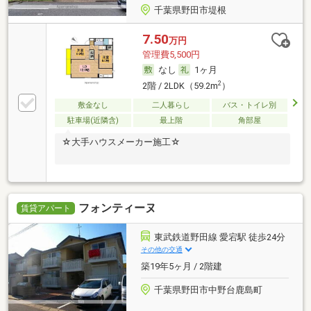
千葉県野田市堤根
7.50
万円
管理費5,500円
なし
1ヶ月
2
2階 / 2LDK（59.2m
）
敷金なし
二人暮らし
バス・トイレ別
駐車場(近隣含)
最上階
角部屋
☆大手ハウスメーカー施工☆
フォンティーヌ
賃貸アパート
東武鉄道野田線 愛宕駅 徒歩24分
その他の交通
築19年5ヶ月 / 2階建
千葉県野田市中野台鹿島町