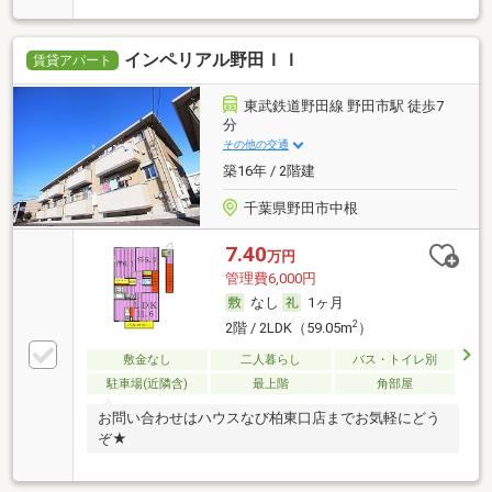
インペリアル野田ＩＩ
賃貸アパート
東武鉄道野田線 野田市駅 徒歩7
分
その他の交通
築16年 / 2階建
千葉県野田市中根
7.40
万円
管理費6,000円
なし
1ヶ月
2
2階 / 2LDK（59.05m
）
敷金なし
二人暮らし
バス・トイレ別
駐車場(近隣含)
最上階
角部屋
お問い合わせはハウスなび柏東口店までお気軽にどう
ぞ★