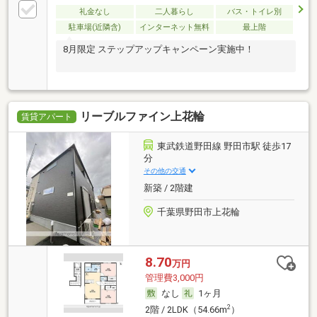
礼金なし
二人暮らし
バス・トイレ別
駐車場(近隣含)
インターネット無料
最上階
8月限定 ステップアップキャンペーン実施中！
リーブルファイン上花輪
賃貸アパート
東武鉄道野田線 野田市駅 徒歩17
分
その他の交通
新築 / 2階建
千葉県野田市上花輪
8.70
万円
管理費3,000円
なし
1ヶ月
2
2階 / 2LDK（54.66m
）