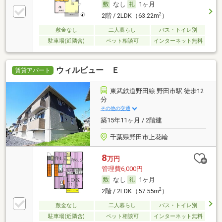
なし
1ヶ月
2
2階 / 2LDK（63.22m
）
敷金なし
二人暮らし
バス・トイレ別
駐車場(近隣含)
ペット相談可
インターネット無料
ウィルビュー Ｅ
賃貸アパート
東武鉄道野田線 野田市駅 徒歩12
分
その他の交通
築15年11ヶ月 / 2階建
千葉県野田市上花輪
8
万円
管理費6,000円
なし
1ヶ月
2
2階 / 2LDK（57.55m
）
敷金なし
二人暮らし
バス・トイレ別
駐車場(近隣含)
ペット相談可
インターネット無料