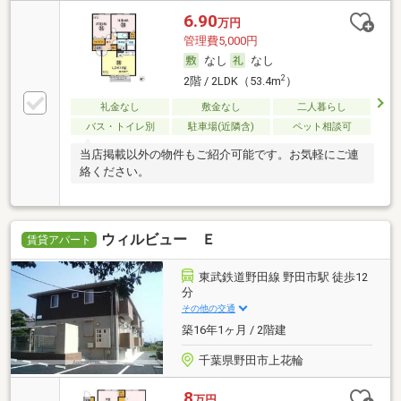
6.90
万円
管理費5,000円
なし
なし
2
2階 / 2LDK（53.4m
）
礼金なし
敷金なし
二人暮らし
バス・トイレ別
駐車場(近隣含)
ペット相談可
当店掲載以外の物件もご紹介可能です。お気軽にご連
絡ください。
ウィルビュー Ｅ
賃貸アパート
東武鉄道野田線 野田市駅 徒歩12
分
その他の交通
築16年1ヶ月 / 2階建
千葉県野田市上花輪
8
万円