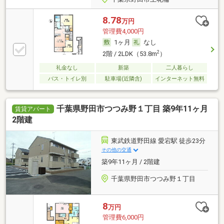
8.78
万円
管理費4,000円
1ヶ月
なし
2
2階 / 2LDK（53.8m
）
礼金なし
新築
二人暮らし
バス・トイレ別
駐車場(近隣含)
インターネット無料
千葉県野田市つつみ野１丁目 築9年11ヶ月
賃貸アパート
2階建
東武鉄道野田線 愛宕駅 徒歩23分
その他の交通
築9年11ヶ月 / 2階建
千葉県野田市つつみ野１丁目
8
万円
管理費6,000円