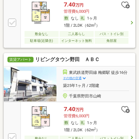
7.40
万円
管理費6,000円
なし
1ヶ月
2
1階 / 2LDK（62m
）
敷金なし
二人暮らし
バス・トイレ別
駐車場(近隣含)
インターネット無料
角部屋
リビングタウン野田 ＡＢＣ
賃貸アパート
東武鉄道野田線 梅郷駅 徒歩16分
その他の交通
築25年1ヶ月 / 2階建
千葉県野田市山崎
7.40
万円
管理費6,000円
なし
1ヶ月
2
1階 / 2LDK（62m
）
敷金なし
二人暮らし
バス・トイレ別