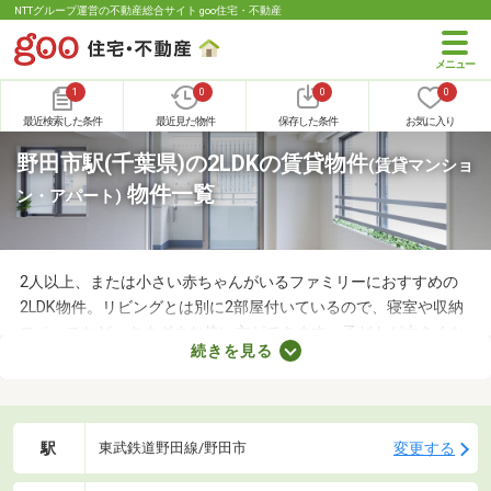
NTTグループ運営の不動産総合サイト goo住宅・不動産
1
0
0
0
最近検索した条件
最近見た物件
保存した条件
お気に入り
野田市駅(千葉県)の2LDKの賃貸物件
(賃貸マンショ
物件一覧
ン・アパート)
2人以上、または小さい赤ちゃんがいるファミリーにおすすめの
2LDK物件。リビングとは別に2部屋付いているので、寝室や収納
スペースなど、さまざまな使い方ができます。子どもが大きくな
続きを見る
れば子ども部屋にもできるので、長く住めることも魅力です。こ
こでは、快適に暮らせる2LDK物件を紹介します。間取りや家賃を
チェックして、希望にぴったりな物件を見つけましょう。
駅
変更する
東武鉄道野田線/野田市