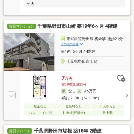
ぞ★
千葉県野田市山崎 築19年6ヶ月 4階建
賃貸マンション
東武鉄道野田線 梅郷駅 徒歩21分
その他の交通
築19年6ヶ月 / 4階建
千葉県野田市山崎
7
万円
管理費3,500円
なし
9.5万円
2
4階 / 2LDK（62.11m
）
敷金なし
更新料なし
二人暮らし
バス・トイレ別
駐車場(近隣含)
最上階
千葉県野田市堤根 築18年 2階建
賃貸アパート