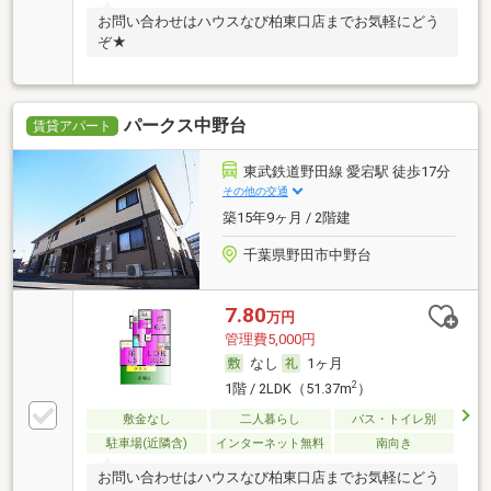
お問い合わせはハウスなび柏東口店までお気軽にどう
ぞ★
パークス中野台
賃貸アパート
東武鉄道野田線 愛宕駅 徒歩17分
その他の交通
築15年9ヶ月 / 2階建
千葉県野田市中野台
7.80
万円
管理費5,000円
なし
1ヶ月
2
1階 / 2LDK（51.37m
）
敷金なし
二人暮らし
バス・トイレ別
駐車場(近隣含)
インターネット無料
南向き
お問い合わせはハウスなび柏東口店までお気軽にどう