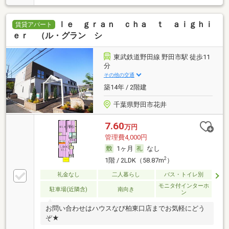
ｌｅ ｇｒａｎ ｃｈａ ｔ ａｉｇｈｉ
賃貸アパート
ｅｒ （ル・グラン シ
東武鉄道野田線 野田市駅 徒歩11
分
その他の交通
築14年 / 2階建
千葉県野田市花井
7.60
万円
管理費4,000円
1ヶ月
なし
2
1階 / 2LDK（58.87m
）
礼金なし
二人暮らし
バス・トイレ別
モニタ付インターホ
駐車場(近隣含)
南向き
ン
お問い合わせはハウスなび柏東口店までお気軽にどう
ぞ★