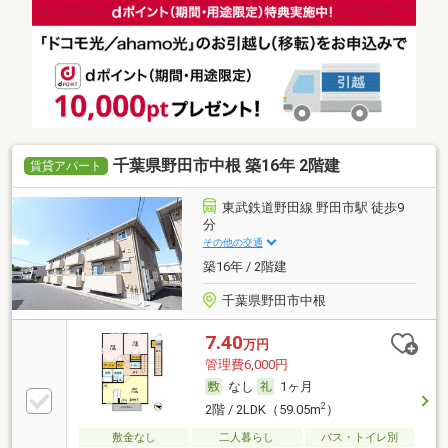
千葉県野田市中根 築16年 2階建
賃貸アパート
東武鉄道野田線 野田市駅 徒歩9
分
その他の交通
築16年 / 2階建
千葉県野田市中根
7.40
万円
管理費6,000円
なし
1ヶ月
2
2階 / 2LDK（59.05m
）
敷金なし
二人暮らし
バス・トイレ別