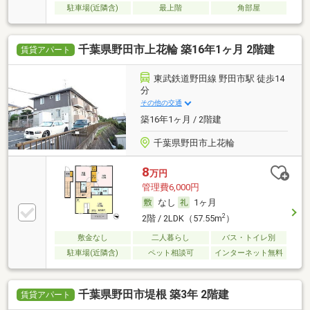
駐車場(近隣含)
最上階
角部屋
千葉県野田市上花輪 築16年1ヶ月 2階建
賃貸アパート
東武鉄道野田線 野田市駅 徒歩14
分
その他の交通
築16年1ヶ月 / 2階建
千葉県野田市上花輪
8
万円
管理費6,000円
なし
1ヶ月
2
2階 / 2LDK（57.55m
）
敷金なし
二人暮らし
バス・トイレ別
駐車場(近隣含)
ペット相談可
インターネット無料
千葉県野田市堤根 築3年 2階建
賃貸アパート