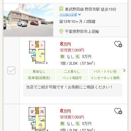
東武野田線 野田市駅 徒歩13分
その他の交通
築12年10ヶ月 / 2階建
千葉県野田市上花輪
8
万円
管理費7,000円
なし
5万円
2
1階 / 2LDK（57.5m
）
敷金なし
二人暮らし
バス・トイレ別
駐車場(近隣含)
ペット相談可
インターネット無料
当店でご紹介可能です！お気軽にご相談ください！
8
万円
管理費7,000円
なし
5万円
2
2階 / 2LDK（57.5m
）