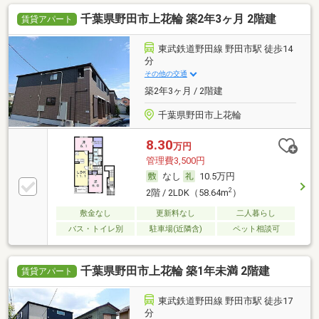
千葉県野田市上花輪 築2年3ヶ月 2階建
賃貸アパート
東武鉄道野田線 野田市駅 徒歩14
分
その他の交通
築2年3ヶ月 / 2階建
千葉県野田市上花輪
8.30
万円
管理費3,500円
なし
10.5万円
2
2階 / 2LDK（58.64m
）
敷金なし
更新料なし
二人暮らし
バス・トイレ別
駐車場(近隣含)
ペット相談可
千葉県野田市上花輪 築1年未満 2階建
賃貸アパート
東武鉄道野田線 野田市駅 徒歩17
分