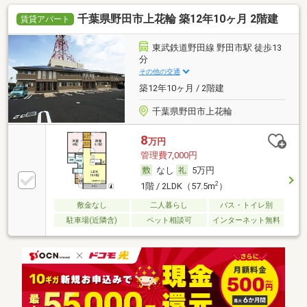
千葉県野田市上花輪 築12年10ヶ月 2階建
賃貸アパート
東武鉄道野田線 野田市駅 徒歩13
分
その他の交通
築12年10ヶ月 / 2階建
千葉県野田市上花輪
8
万円
管理費7,000円
なし
5万円
2
1階 / 2LDK（57.5m
）
敷金なし
二人暮らし
バス・トイレ別
駐車場(近隣含)
ペット相談可
インターネット無料