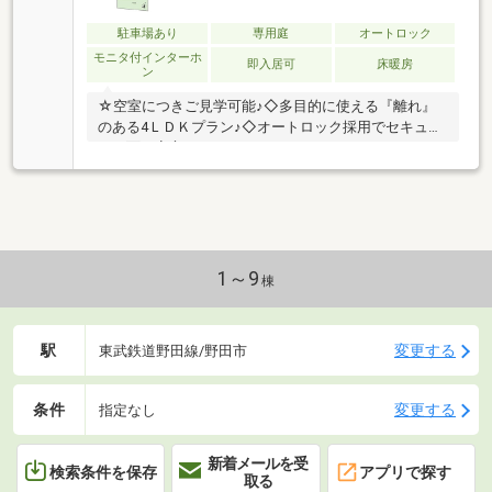
駐車場あり
専用庭
オートロック
モニタ付インターホ
即入居可
床暖房
ン
☆空室につきご見学可能♪◇多目的に使える『離れ』
のある4ＬＤＫプラン♪◇オートロック採用でセキュリ
ティ面も安心です♪
1～9
棟
駅
変更する
東武鉄道野田線/野田市
条件
変更する
指定なし
新着メールを受
検索条件を保存
アプリで探す
取る