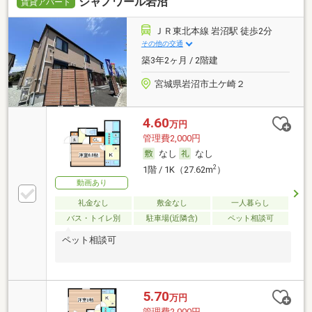
シャノワール岩沼
賃貸アパート
ＪＲ東北本線 岩沼駅 徒歩2分
その他の交通
築3年2ヶ月 / 2階建
宮城県岩沼市土ケ崎２
4.60
万円
管理費2,000円
なし
なし
2
1階 / 1K（27.62m
）
動画あり
礼金なし
敷金なし
一人暮らし
バス・トイレ別
駐車場(近隣含)
ペット相談可
ペット相談可
5.70
万円
管理費2,000円