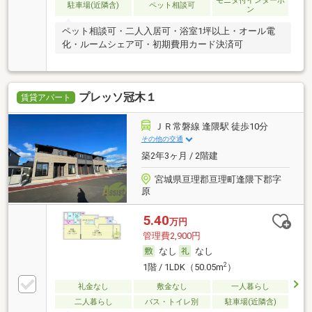
モニタ付インターホ
駐車場(近隣含)
ペット相談可
ン
ペット相談可・二人入居可・浴室1坪以上・オール電
化・ルームシェア可・初期費用カード決済可
プレッソ冠木１
賃貸アパート
ＪＲ常磐線 逢隈駅 徒歩10分
その他の交通
築2年3ヶ月 / 2階建
宮城県亘理郡亘理町逢隈下郡字
原
5.40
万円
管理費2,900円
なし
なし
2
1階 / 1LDK（50.05m
）
礼金なし
敷金なし
一人暮らし
二人暮らし
バス・トイレ別
駐車場(近隣含)