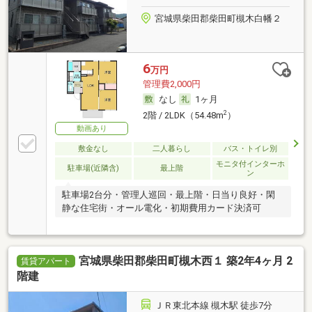
宮城県柴田郡柴田町槻木白幡２
6
万円
管理費2,000円
なし
1ヶ月
2
2階 / 2LDK（54.48m
）
動画あり
敷金なし
二人暮らし
バス・トイレ別
モニタ付インターホ
駐車場(近隣含)
最上階
ン
駐車場2台分・管理人巡回・最上階・日当り良好・閑
静な住宅街・オール電化・初期費用カード決済可
宮城県柴田郡柴田町槻木西１ 築2年4ヶ月 2
賃貸アパート
階建
ＪＲ東北本線 槻木駅 徒歩7分