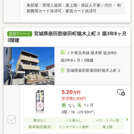
角部屋・管理人巡回・最上階・保証人不要／代行 ・初
期費用カード決済可・家賃カード決済可
宮城県柴田郡柴田町槻木上町３ 築3年8ヶ月
賃貸アパート
3階建
ＪＲ東北本線 槻木駅 徒歩8分
築3年8ヶ月 / 3階建
宮城県柴田郡柴田町槻木上町３
5.20
万円
管理費2,900円
なし
1ヶ月
2
3階 / 1K（29.92m
）
敷金なし
一人暮らし
バス・トイレ別
駐車場(近隣含)
インターネット無料
最上階