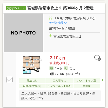
宮城県岩沼市吹上２ 築3年6ヶ月 2階建
賃貸アパート
ＪＲ東北本線 岩沼駅 徒歩25分
その他の交通
築3年6ヶ月 / 2階建
宮城県岩沼市吹上２
7.10
万円
管理費2,000円
1ヶ月
なし
2
1階 / 2LDK（53.41m
）
礼金なし
二人暮らし
バス・トイレ別
駐車場(近隣含)
インターネット無料
角部屋
二人入居可・駐車場2台分・角部屋・日当り良好・保
証人不要／代行