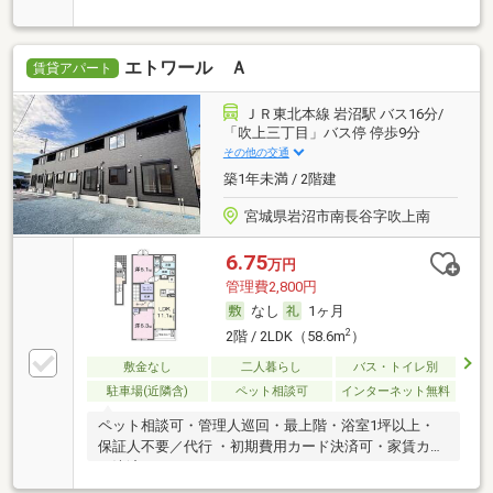
エトワール Ａ
賃貸アパート
ＪＲ東北本線 岩沼駅 バス16分/
「吹上三丁目」バス停 停歩9分
その他の交通
築1年未満 / 2階建
宮城県岩沼市南長谷字吹上南
6.75
万円
管理費2,800円
なし
1ヶ月
2
2階 / 2LDK（58.6m
）
敷金なし
二人暮らし
バス・トイレ別
駐車場(近隣含)
ペット相談可
インターネット無料
ペット相談可・管理人巡回・最上階・浴室1坪以上・
保証人不要／代行 ・初期費用カード決済可・家賃カー
ド決済可