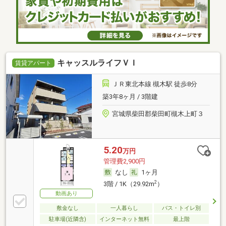
キャッスルライフＶＩ
賃貸アパート
ＪＲ東北本線 槻木駅 徒歩8分
築3年8ヶ月 / 3階建
宮城県柴田郡柴田町槻木上町３
5.20
万円
管理費2,900円
なし
1ヶ月
2
3階 / 1K（29.92m
）
動画あり
敷金なし
一人暮らし
バス・トイレ別
駐車場(近隣含)
インターネット無料
最上階