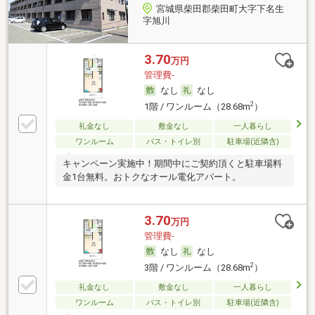
宮城県柴田郡柴田町大字下名生
字旭川
3.70
万円
管理費-
なし
なし
2
1階 / ワンルーム（28.68m
）
礼金なし
敷金なし
一人暮らし
ワンルーム
バス・トイレ別
駐車場(近隣含)
キャンペーン実施中！期間中にご契約頂くと駐車場料
金1台無料。おトクなオール電化アパート。
3.70
万円
管理費-
なし
なし
2
3階 / ワンルーム（28.68m
）
礼金なし
敷金なし
一人暮らし
ワンルーム
バス・トイレ別
駐車場(近隣含)