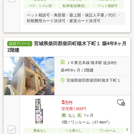
バス・トイレ別
駐車場(近隣含)
ペット相談可
ペット相談可・角部屋・最上階・保証人不要／代行 ・
初期費用カード決済可・家賃カード決済可
宮城県柴田郡柴田町槻木下町１ 築4年8ヶ月
賃貸アパート
2階建
ＪＲ東北本線 槻木駅 徒歩8分
築4年8ヶ月 / 2階建
宮城県柴田郡柴田町槻木下町１
5
万円
管理費1,800円
なし
1ヶ月
2
1階 / ワンルーム（37.46m
）
敷金なし
一人暮らし
ワンルーム