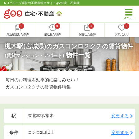
NTTグループ運営の不動産総合サイト goo住宅・不動産
1
0
0
0
最近検索した条件
最近見た物件
保存した条件
お気に入り
槻木駅(宮城県)のガスコンロ２クチの賃貸物件
物件一覧
(賃貸マンション・アパート)
毎日のお料理を効率的に楽しみたい！
ガスコンロ２クチの賃貸物件特集
駅
変更する
東北本線/槻木
条件
変更する
コンロ2口以上