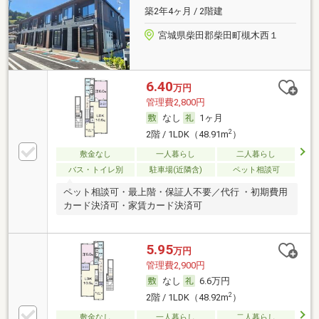
築2年4ヶ月 / 2階建
宮城県柴田郡柴田町槻木西１
6.40
万円
管理費2,800円
なし
1ヶ月
2
2階 / 1LDK（48.91m
）
敷金なし
一人暮らし
二人暮らし
バス・トイレ別
駐車場(近隣含)
ペット相談可
ペット相談可・最上階・保証人不要／代行 ・初期費用
カード決済可・家賃カード決済可
5.95
万円
管理費2,900円
なし
6.6万円
2
2階 / 1LDK（48.92m
）
敷金なし
一人暮らし
二人暮らし