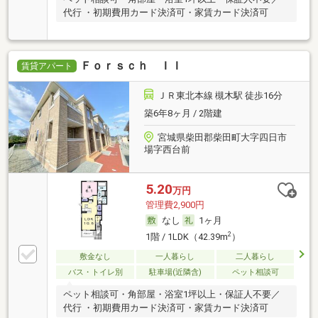
代行 ・初期費用カード決済可・家賃カード決済可
Ｆｏｒｓｃｈ ＩＩ
賃貸アパート
ＪＲ東北本線 槻木駅 徒歩16分
築6年8ヶ月 / 2階建
宮城県柴田郡柴田町大字四日市
場字西台前
5.20
万円
管理費2,900円
なし
1ヶ月
2
1階 / 1LDK（42.39m
）
敷金なし
一人暮らし
二人暮らし
バス・トイレ別
駐車場(近隣含)
ペット相談可
ペット相談可・角部屋・浴室1坪以上・保証人不要／
代行 ・初期費用カード決済可・家賃カード決済可