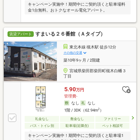
キャンペーン実施中！期間中にご契約頂くと駐車場料
金1台無料。おトクなオール電化アパート。
すまいる２６番館（Ａタイプ）
賃貸アパート
東北本線 槻木駅 徒歩12分
その他の交通
築10年9ヶ月 / 2階建
宮城県柴田郡柴田町槻木白幡３
丁目
5.90
万円
管理費-
なし
なし
2
1階 / 3DK（62.94m
）
礼金なし
敷金なし
ファミリー
バス・トイレ別
駐車場(近隣含)
ペット相談可
キャンペーン実施中！期間中にご契約頂くと駐車場1