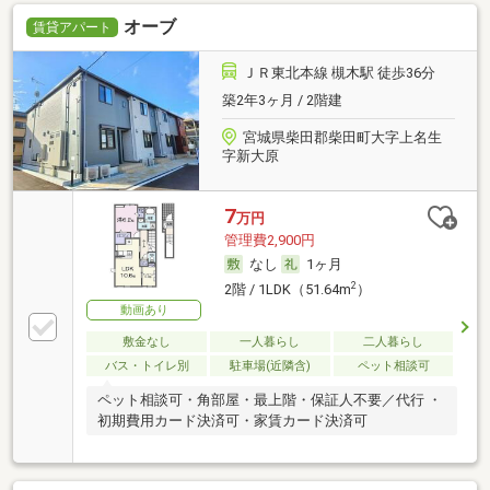
オーブ
賃貸アパート
ＪＲ東北本線 槻木駅 徒歩36分
築2年3ヶ月 / 2階建
宮城県柴田郡柴田町大字上名生
字新大原
7
万円
管理費2,900円
なし
1ヶ月
2
2階 / 1LDK（51.64m
）
動画あり
敷金なし
一人暮らし
二人暮らし
バス・トイレ別
駐車場(近隣含)
ペット相談可
ペット相談可・角部屋・最上階・保証人不要／代行 ・
初期費用カード決済可・家賃カード決済可