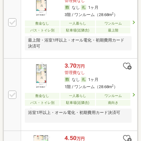
管理費なし
なし
1ヶ月
2
3階 / ワンルーム（28.68m
）
敷金なし
一人暮らし
ワンルーム
バス・トイレ別
駐車場(近隣含)
最上階
最上階・浴室1坪以上・オール電化・初期費用カード
決済可
3.70
万円
管理費なし
なし
1ヶ月
2
1階 / ワンルーム（28.68m
）
敷金なし
一人暮らし
ワンルーム
バス・トイレ別
駐車場(近隣含)
南向き
浴室1坪以上・オール電化・初期費用カード決済可
4.50
万円