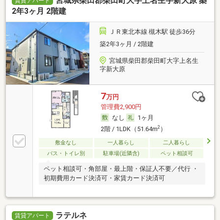
宮城県柴田郡柴田町大字上名生字新大原 築
賃貸アパート
2年3ヶ月 2階建
ＪＲ東北本線 槻木駅 徒歩36分
築2年3ヶ月 / 2階建
宮城県柴田郡柴田町大字上名生
字新大原
7
万円
管理費2,900円
なし
1ヶ月
2
2階 / 1LDK（51.64m
）
敷金なし
一人暮らし
二人暮らし
バス・トイレ別
駐車場(近隣含)
ペット相談可
ペット相談可・角部屋・最上階・保証人不要／代行 ・
初期費用カード決済可・家賃カード決済可
ラテルネ
賃貸アパート