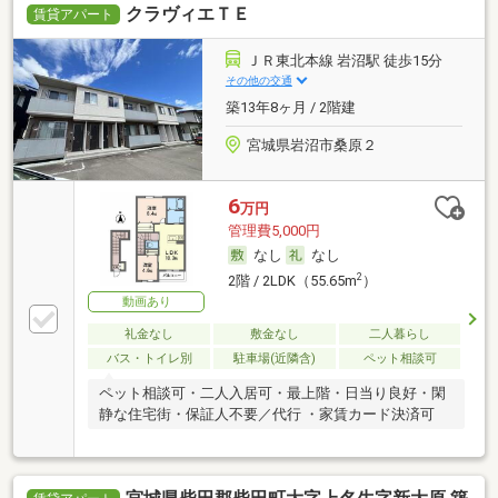
クラヴィエＴＥ
賃貸アパート
ＪＲ東北本線 岩沼駅 徒歩15分
その他の交通
築13年8ヶ月 / 2階建
宮城県岩沼市桑原２
6
万円
管理費5,000円
なし
なし
2
2階 / 2LDK（55.65m
）
動画あり
礼金なし
敷金なし
二人暮らし
バス・トイレ別
駐車場(近隣含)
ペット相談可
ペット相談可・二人入居可・最上階・日当り良好・閑
静な住宅街・保証人不要／代行 ・家賃カード決済可