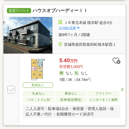
ハウスオブハーディーＩＩ
賃貸アパート
ＪＲ東北本線 槻木駅 徒歩3分
その他の交通
築8年7ヶ月 / 2階建
宮城県柴田郡柴田町槻木駅西１
5.40
万円
管理費3,000円
なし
なし
2
1階 / 3K（54.74m
）
動画あり
礼金なし
敷金なし
ファミリー
バス・トイレ別
駐車場(近隣含)
インターネット無料
二人入居可・駐車場2台分・角部屋・管理人巡回・保
証人不要／代行 ・初期費用カード決済可