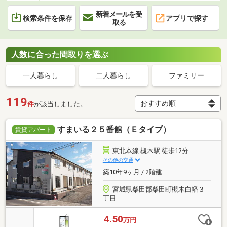
新着メールを受
検索条件を保存
アプリで探す
取る
人数に合った間取りを選ぶ
一人暮らし
二人暮らし
ファミリー
119
件
が該当しました。
すまいる２５番館（Ｅタイプ）
賃貸アパート
東北本線 槻木駅 徒歩12分
その他の交通
築10年9ヶ月 / 2階建
宮城県柴田郡柴田町槻木白幡３
丁目
4.50
万円