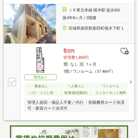
ＪＲ東北本線 槻木駅 徒歩8分
築4年8ヶ月 / 2階建
宮城県柴田郡柴田町槻木下町１
5
万円
管理費1,800円
なし
1ヶ月
2
1階 / ワンルーム（37.46m
）
動画あり
敷金なし
一人暮らし
ワンルーム
バス・トイレ別
駐車場(近隣含)
インターネット無料
管理人巡回・保証人不要／代行 ・初期費用カード決済
可・家賃カード決済可