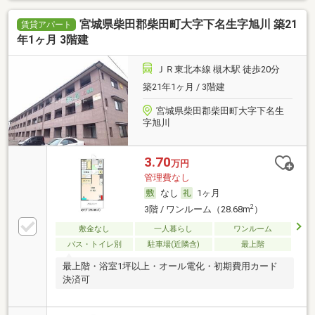
宮城県柴田郡柴田町大字下名生字旭川 築21
賃貸アパート
年1ヶ月 3階建
ＪＲ東北本線 槻木駅 徒歩20分
築21年1ヶ月 / 3階建
宮城県柴田郡柴田町大字下名生
字旭川
3.70
万円
管理費なし
なし
1ヶ月
2
3階 / ワンルーム（28.68m
）
敷金なし
一人暮らし
ワンルーム
バス・トイレ別
駐車場(近隣含)
最上階
最上階・浴室1坪以上・オール電化・初期費用カード
決済可