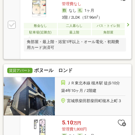
管理費なし
なし
1ヶ月
2
3階 / 2LDK（57.96m
）
敷金なし
二人暮らし
バス・トイレ別
駐車場(近隣含)
最上階
角部屋
角部屋・最上階・浴室1坪以上・オール電化・初期費
用カード決済可
ボヌール ロンド
賃貸アパート
ＪＲ東北本線 槻木駅 徒歩10分
築4年10ヶ月 / 2階建
宮城県柴田郡柴田町槻木上町３
5.10
万円
管理費1,800円