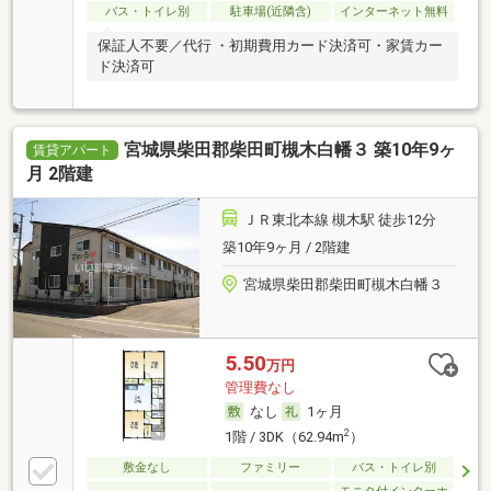
バス・トイレ別
駐車場(近隣含)
インターネット無料
保証人不要／代行 ・初期費用カード決済可・家賃カー
ド決済可
宮城県柴田郡柴田町槻木白幡３ 築10年9ヶ
賃貸アパート
月 2階建
ＪＲ東北本線 槻木駅 徒歩12分
築10年9ヶ月 / 2階建
宮城県柴田郡柴田町槻木白幡３
5.50
万円
管理費なし
なし
1ヶ月
2
1階 / 3DK（62.94m
）
敷金なし
ファミリー
バス・トイレ別