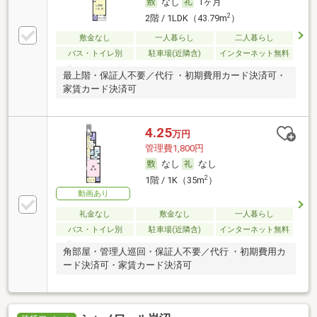
なし
1ヶ月
2
2階 / 1LDK（43.79m
）
敷金なし
一人暮らし
二人暮らし
バス・トイレ別
駐車場(近隣含)
インターネット無料
最上階・保証人不要／代行 ・初期費用カード決済可・
家賃カード決済可
4.25
万円
管理費1,800円
なし
なし
2
1階 / 1K（35m
）
動画あり
礼金なし
敷金なし
一人暮らし
バス・トイレ別
駐車場(近隣含)
インターネット無料
角部屋・管理人巡回・保証人不要／代行 ・初期費用カ
ード決済可・家賃カード決済可