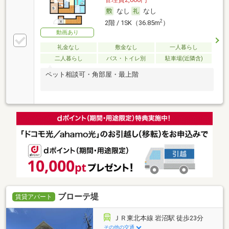
なし
なし
2
2階 / 1SK（36.85m
）
動画あり
礼金なし
敷金なし
一人暮らし
二人暮らし
バス・トイレ別
駐車場(近隣含)
ペット相談可・角部屋・最上階
ブローテ堤
賃貸アパート
ＪＲ東北本線 岩沼駅 徒歩23分
その他の交通