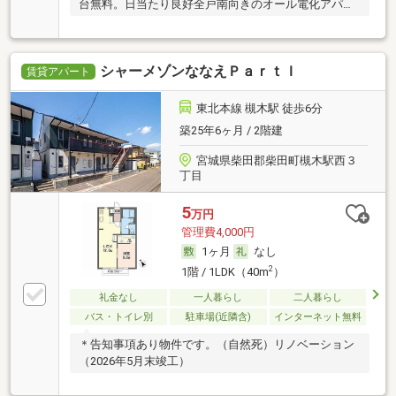
台無料。日当たり良好全戸南向きのオール電化アパー
ト。
シャーメゾンななえＰａｒｔＩ
賃貸アパート
東北本線 槻木駅 徒歩6分
築25年6ヶ月 / 2階建
宮城県柴田郡柴田町槻木駅西３
丁目
5
万円
管理費4,000円
1ヶ月
なし
2
1階 / 1LDK（40m
）
礼金なし
一人暮らし
二人暮らし
バス・トイレ別
駐車場(近隣含)
インターネット無料
＊告知事項あり物件です。（自然死）リノベーション
（2026年5月末竣工）