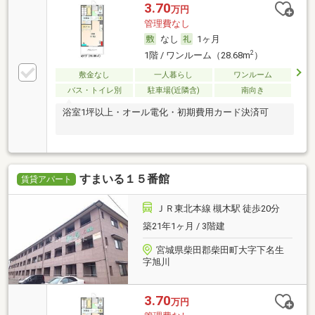
3.70
万円
管理費なし
なし
1ヶ月
2
1階 / ワンルーム（28.68m
）
敷金なし
一人暮らし
ワンルーム
バス・トイレ別
駐車場(近隣含)
南向き
浴室1坪以上・オール電化・初期費用カード決済可
すまいる１５番館
賃貸アパート
ＪＲ東北本線 槻木駅 徒歩20分
築21年1ヶ月 / 3階建
宮城県柴田郡柴田町大字下名生
字旭川
3.70
万円