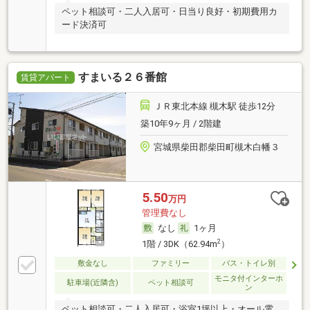
ペット相談可・二人入居可・日当り良好・初期費用カ
ード決済可
すまいる２６番館
賃貸アパート
ＪＲ東北本線 槻木駅 徒歩12分
築10年9ヶ月 / 2階建
宮城県柴田郡柴田町槻木白幡３
5.50
万円
管理費なし
なし
1ヶ月
2
1階 / 3DK（62.94m
）
敷金なし
ファミリー
バス・トイレ別
モニタ付インターホ
駐車場(近隣含)
ペット相談可
ン
ペット相談可・二人入居可・浴室1坪以上・オール電