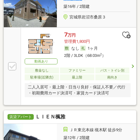
築16年 / 2階建
宮城県岩沼市桑原３
7
万円
管理費1,800円
なし
1ヶ月
2
2階 / 3LDK（68.03m
）
動画あり
敷金なし
ファミリー
バス・トイレ別
駐車場(近隣含)
最上階
南向き
二人入居可・最上階・日当り良好・保証人不要／代行
・初期費用カード決済可・家賃カード決済可
ＬＩＥＮ楓雅
賃貸アパート
ＪＲ東北本線 槻木駅 徒歩9分
築12年 / 2階建