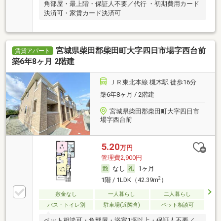
角部屋・最上階・保証人不要／代行 ・初期費用カード
決済可・家賃カード決済可
宮城県柴田郡柴田町大字四日市場字西台前
賃貸アパート
築6年8ヶ月 2階建
ＪＲ東北本線 槻木駅 徒歩16分
築6年8ヶ月 / 2階建
宮城県柴田郡柴田町大字四日市
場字西台前
5.20
万円
管理費2,900円
なし
1ヶ月
2
1階 / 1LDK（42.39m
）
敷金なし
一人暮らし
二人暮らし
バス・トイレ別
駐車場(近隣含)
ペット相談可
ペット相談可・角部屋・浴室1坪以上・保証人不要／