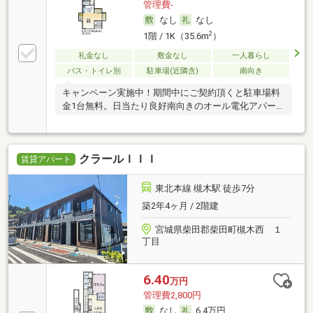
管理費-
なし
なし
2
1階 / 1K（35.6m
）
礼金なし
敷金なし
一人暮らし
バス・トイレ別
駐車場(近隣含)
南向き
キャンペーン実施中！期間中にご契約頂くと駐車場料
金1台無料。日当たり良好南向きのオール電化アパー
ト。
クラールＩＩＩ
賃貸アパート
東北本線 槻木駅 徒歩7分
築2年4ヶ月 / 2階建
宮城県柴田郡柴田町槻木西 １
丁目
6.40
万円
管理費2,800円
なし
6.4万円