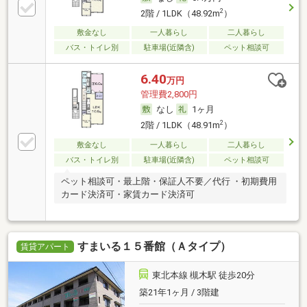
2
2階 / 1LDK（48.92m
）
敷金なし
一人暮らし
二人暮らし
バス・トイレ別
駐車場(近隣含)
ペット相談可
6.40
万円
管理費2,800円
なし
1ヶ月
2
2階 / 1LDK（48.91m
）
敷金なし
一人暮らし
二人暮らし
バス・トイレ別
駐車場(近隣含)
ペット相談可
ペット相談可・最上階・保証人不要／代行 ・初期費用
カード決済可・家賃カード決済可
すまいる１５番館（Ａタイプ）
賃貸アパート
東北本線 槻木駅 徒歩20分
築21年1ヶ月 / 3階建