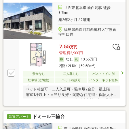
ＪＲ東北本線 新白河駅 徒歩
3.7km
築2年2ヶ月 / 2階建
福島県西白河郡西郷村大字熊倉
字折口原
7.55
万円
管理費2,900円
なし
10.55万円
2
2階 / 2LDK（59.58m
）
敷金なし
二人暮らし
バス・トイレ別
駐車場(近隣含)
ペット相談可
インターネット無料
ペット相談可・二人入居可・駐車場2台分・最上階・
浴室1坪以上・日当り良好・閑静な住宅街・保証人不
要／代行 ・ルームシェア可・高齢者相談・初期費用カ
ード決済可
ドミール三輪台
賃貸アパート
東北新幹線 新白河駅 徒歩3.5km