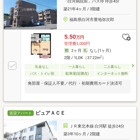
「白河病院前」バス停 停歩4分
築21年4ヶ月 / 3階建
福島県白河市豊地弥次郎
5.50
万円
管理費3,000円
2ヶ月
なし(1ヶ月)
2
2階 / 1LDK（37.22m
）
礼金なし
一人暮らし
二人暮らし
バス・トイレ別
駐車場(近隣含)
インターネット無料
角部屋・保証人不要／代行 ・初期費用カード決済可
ピュアＡＣＥ
賃貸アパート
ＪＲ東北本線 白河駅 徒歩24分
築3年10ヶ月 / 2階建