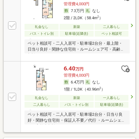
管理費4,000円
7.3万円
なし
2
2階 / 2LDK（58.4m
）
礼金なし
新築
二人暮らし
バス・トイレ別
駐車場(近隣含)
ペット相談可
ペット相談可・二人入居可・駐車場2台分・最上階・
日当り良好・閑静な住宅街・ルームシェア可・高齢者
相談
6.40
万円
管理費4,000円
6.4万円
なし
2
1階 / 1LDK（43.96m
）
礼金なし
新築
一人暮らし
二人暮らし
バス・トイレ別
駐車場(近隣含)
ペット相談可・二人入居可・駐車場2台分・日当り良
好・閑静な住宅街・保証人不要／代行 ・ルームシェア
可・高齢者相談