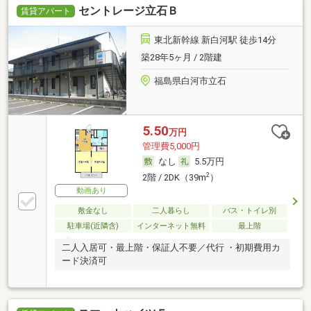
セントレージ立石Ｂ
賃貸アパート
東北新幹線 新白河駅 徒歩14分
築28年5ヶ月 / 2階建
福島県白河市立石
5.50
万円
管理費5,000円
なし
5.5万円
2
2階 / 2DK（39m
）
動画あり
敷金なし
二人暮らし
バス・トイレ別
駐車場(近隣含)
インターネット無料
最上階
二人入居可・最上階・保証人不要／代行 ・初期費用カ
ード決済可