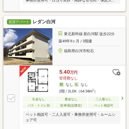
事務所使用可・日当り良好・閑静な住宅街・保証人不
要／代行 ・ルームシェア可・高齢者相談・初期費用カ
ード決済可
レダン白河
賃貸アパート
東北新幹線 新白河駅 徒歩22分
築49年9ヶ月 / 3階建
福島県白河市蛇石
5.40
万円
管理費なし
なし
なし
2
2階 / 2LDK（64.38m
）
礼金なし
敷金なし
二人暮らし
バス・トイレ別
駐車場(近隣含)
ペット相談可
ペット相談可・二人入居可・事務所使用可・ルームシ
ェア可