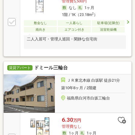
管理費5,500円
なし
1ヶ月
2
1階 / 1K（23.18m
）
敷金なし
一人暮らし
駐車場(近隣含)
南向き
エアコン付き
浴室乾燥機
二人入居可・管理人巡回・閑静な住宅街
ドミール三輪台
賃貸アパート
ＪＲ東北本線 白坂駅 徒歩21分
築10年8ヶ月 / 2階建
福島県白河市白坂三輪台
6.30
万円
管理費なし
1ヶ月
1ヶ月