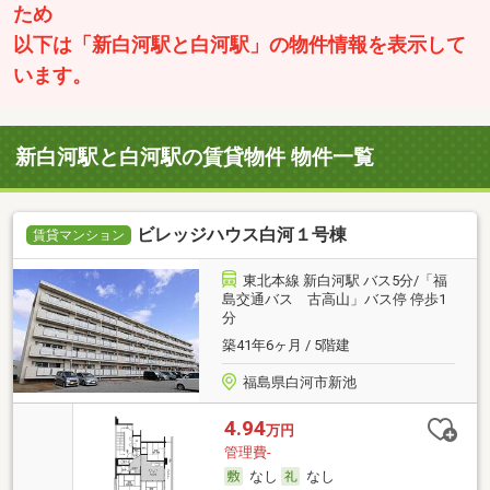
ため
以下は「新白河駅と白河駅」の物件情報を表示して
います。
新白河駅と白河駅の賃貸物件 物件一覧
ビレッジハウス白河１号棟
賃貸マンション
東北本線 新白河駅 バス5分/「福
島交通バス 古高山」バス停 停歩1
分
築41年6ヶ月 / 5階建
福島県白河市新池
4.94
万円
管理費-
なし
なし