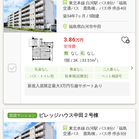
東北本線 白河駅 バス8分/「福島
交通バス 鹿島橋」バス停 停歩4分
築54年7ヶ月 / 5階建
福島県白河市中田
3.86
万円
管理費-
なし
なし
2
1階 / 2K（33.51m
）
礼金なし
敷金なし
二人暮らし
バス・トイレ別
駐車場(近隣含)
ペット相談可
新規入居限定最大3万円引越サポートあり
ビレッジハウス中田２号棟
賃貸マンション
東北本線 白河駅 バス8分/「福島
交通バス 鹿島橋」バス停 停歩5分