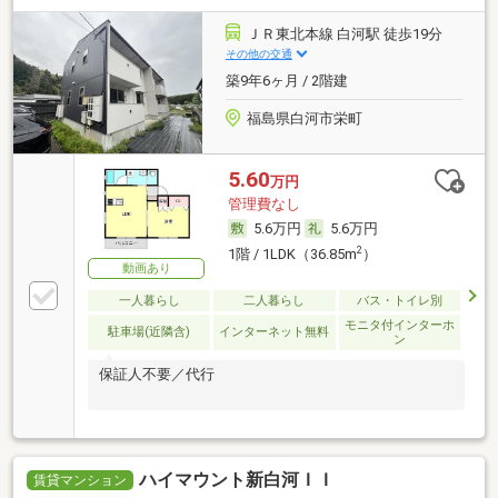
ＪＲ東北本線 白河駅 徒歩19分
その他の交通
築9年6ヶ月 / 2階建
福島県白河市栄町
5.60
万円
管理費なし
5.6万円
5.6万円
2
1階 / 1LDK（36.85m
）
動画あり
一人暮らし
二人暮らし
バス・トイレ別
モニタ付インターホ
駐車場(近隣含)
インターネット無料
ン
保証人不要／代行
ハイマウント新白河ＩＩ
賃貸マンション