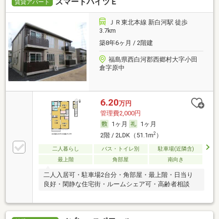
スマートハイツＥ
賃貸アパート
ＪＲ東北本線 新白河駅 徒歩
3.7km
築8年6ヶ月 / 2階建
福島県西白河郡西郷村大字小田
倉字原中
6.20
万円
管理費2,000円
1ヶ月
1ヶ月
2
2階 / 2LDK（51.1m
）
二人暮らし
バス・トイレ別
駐車場(近隣含)
最上階
角部屋
南向き
二人入居可・駐車場2台分・角部屋・最上階・日当り
良好・閑静な住宅街・ルームシェア可・高齢者相談