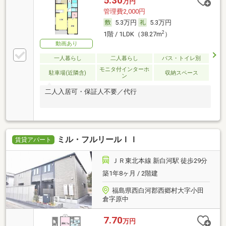
5.30
万円
管理費2,000円
5.3万円
5.3万円
2
1階 / 1LDK（38.27m
）
動画あり
一人暮らし
二人暮らし
バス・トイレ別
モニタ付インターホ
駐車場(近隣含)
収納スペース
ン
二人入居可・保証人不要／代行
ミル・フルリールＩＩ
賃貸アパート
ＪＲ東北本線 新白河駅 徒歩29分
築1年8ヶ月 / 2階建
福島県西白河郡西郷村大字小田
倉字原中
7.70
万円