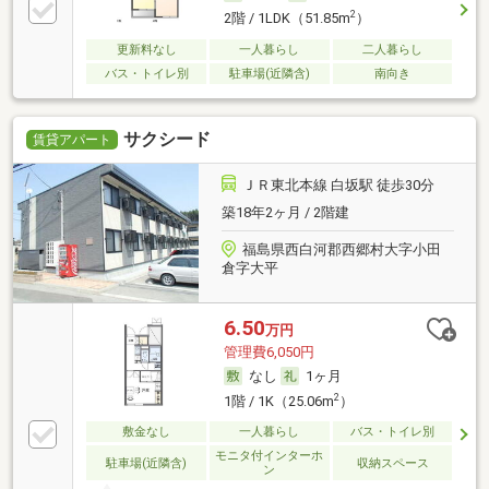
2
2階 / 1LDK（51.85m
）
更新料なし
一人暮らし
二人暮らし
バス・トイレ別
駐車場(近隣含)
南向き
サクシード
賃貸アパート
ＪＲ東北本線 白坂駅 徒歩30分
築18年2ヶ月 / 2階建
福島県西白河郡西郷村大字小田
倉字大平
6.50
万円
管理費6,050円
なし
1ヶ月
2
1階 / 1K（25.06m
）
敷金なし
一人暮らし
バス・トイレ別
モニタ付インターホ
駐車場(近隣含)
収納スペース
ン