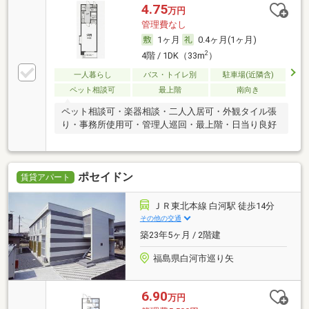
4.75
万円
管理費なし
1ヶ月
0.4ヶ月(1ヶ月)
2
4階 / 1DK（33m
）
一人暮らし
バス・トイレ別
駐車場(近隣含)
ペット相談可
最上階
南向き
ペット相談可・楽器相談・二人入居可・外観タイル張
り・事務所使用可・管理人巡回・最上階・日当り良好
ポセイドン
賃貸アパート
ＪＲ東北本線 白河駅 徒歩14分
その他の交通
築23年5ヶ月 / 2階建
福島県白河市巡り矢
6.90
万円