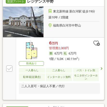
レジデンス中野
賃貸アパート
東北新幹線 新白河駅 徒歩19分
築10年 / 2階建
福島県白河市中野山
6
万円
管理費2,000円
6万円
6万円
2
1階 / 1LDK（40.11m
）
動画あり
一人暮らし
二人暮らし
バス・トイレ別
モニタ付インターホ
駐車場(近隣含)
インターネット無料
ン
二人入居可・保証人不要／代行