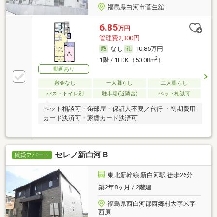
福島県白河市菅生舘
6.85
万円
管理費2,300円
なし
10.85万円
2
1階 / 1LDK（50.08m
）
動画あり
敷金なし
一人暮らし
二人暮らし
バス・トイレ別
駐車場(近隣含)
ペット相談可
ペット相談可・角部屋・保証人不要／代行 ・初期費用
カード決済可・家賃カード決済可
セレノ新白河Ｂ
賃貸アパート
東北新幹線 新白河駅 徒歩26分
築2年8ヶ月 / 2階建
福島県西白河郡西郷村大字米字
西原