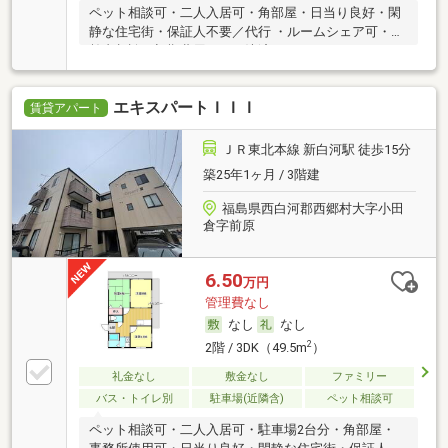
ペット相談可・二人入居可・角部屋・日当り良好・閑
静な住宅街・保証人不要／代行 ・ルームシェア可・高
齢者相談・初期費用カード決済可
エキスパートＩＩＩ
賃貸アパート
ＪＲ東北本線 新白河駅 徒歩15分
築25年1ヶ月 / 3階建
福島県西白河郡西郷村大字小田
倉字前原
6.50
万円
管理費なし
なし
なし
2
2階 / 3DK（49.5m
）
礼金なし
敷金なし
ファミリー
バス・トイレ別
駐車場(近隣含)
ペット相談可
ペット相談可・二人入居可・駐車場2台分・角部屋・