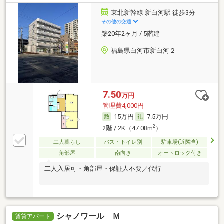
東北新幹線 新白河駅 徒歩3分
その他の交通
築20年2ヶ月 / 5階建
福島県白河市新白河２
7.50
万円
管理費4,000円
15万円
7.5万円
2
2階 / 2K（47.08m
）
二人暮らし
バス・トイレ別
駐車場(近隣含)
角部屋
南向き
オートロック付き
二人入居可・角部屋・保証人不要／代行
シャノワール Ｍ
賃貸アパート