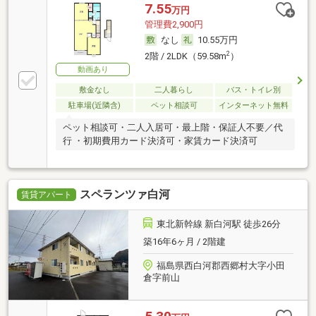
7.55
万円
管理費2,900円
なし
10.55万円
2
2階 / 2LDK（59.58m
）
動画あり
敷金なし
二人暮らし
バス・トイレ別
駐車場(近隣含)
ペット相談可
インターネット無料
ペット相談可・二人入居可・最上階・保証人不要／代
行 ・初期費用カード決済可・家賃カード決済可
スペランツァ白河
賃貸アパート
東北新幹線 新白河駅 徒歩26分
築16年6ヶ月 / 2階建
福島県西白河郡西郷村大字小田
倉字前山