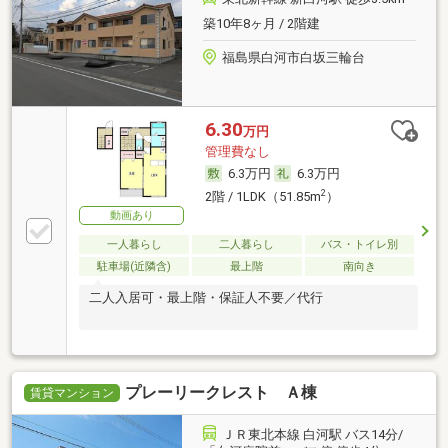
築10年8ヶ月 / 2階建
福島県白河市白坂三輪台
6.30
万円
管理費なし
6.3万円
6.3万円
2
2階 / 1LDK（51.85m
）
動画あり
一人暮らし
二人暮らし
バス・トイレ別
駐車場(近隣含)
最上階
南向き
二人入居可・最上階・保証人不要／代行
プレーリークレスト Ａ棟
賃貸マンション
ＪＲ東北本線 白河駅 バス14分/