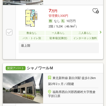
7
万円
管理費3,300円
なし
10万円
2
2階 / 1LDK（46.9m
）
敷金なし
一人暮らし
二人暮らし
バス・トイレ別
駐車場(近隣含)
インターネット無料
最上階
シャノワールＭ
賃貸アパート
東北新幹線 新白河駅 徒歩3.2km
築2年2ヶ月 / 2階建
福島県西白河郡西郷村大字熊倉
字折口原