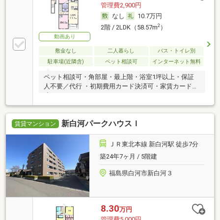
管理費2,900円
なし
10.7万円
2
2階 / 2LDK（58.57m
）
動画あり
敷金なし
二人暮らし
バス・トイレ別
駐車場(近隣含)
ペット相談可
インターネット無料
ペット相談可・角部屋・最上階・浴室1坪以上・保証
人不要／代行 ・初期費用カード決済可・家賃カード決
済可
新白河パークハウスＩ
賃貸マンション
ＪＲ東北本線 新白河駅 徒歩7分
築24年7ヶ月 / 5階建
福島県白河市新白河３
8.30
万円
管理費5,000円