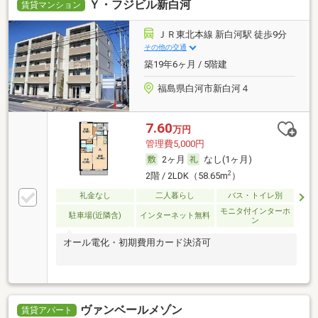
Ｙ・フジビル新白河
賃貸マンション
ＪＲ東北本線 新白河駅 徒歩9分
その他の交通
築19年6ヶ月 / 5階建
福島県白河市新白河４
7.60
万円
管理費5,000円
2ヶ月
なし(1ヶ月)
2
2階 / 2LDK（58.65m
）
礼金なし
二人暮らし
バス・トイレ別
モニタ付インターホ
駐車場(近隣含)
インターネット無料
ン
オール電化・初期費用カード決済可
ヴァンベールメゾン
賃貸アパート