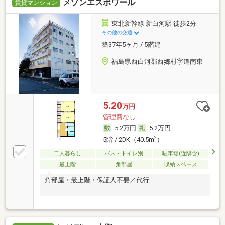
メゾンエスポワール
賃貸マンション
東北新幹線 新白河駅 徒歩2分
その他の交通
築37年5ヶ月 / 5階建
福島県西白河郡西郷村字道南東
5.20
万円
管理費なし
5.2万円
5.2万円
2
5階 / 2DK（40.5m
）
二人暮らし
バス・トイレ別
駐車場(近隣含)
最上階
角部屋
収納スペース
角部屋・最上階・保証人不要／代行