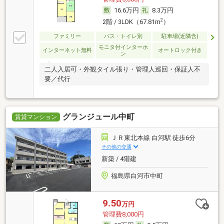
16.6万円
8.3万円
2
2階 / 3LDK（67.81m
）
ファミリー
バス・トイレ別
駐車場(近隣含)
モニタ付インターホ
インターネット無料
オートロック付き
ン
二人入居可・外観タイル張り・管理人巡回・保証人不
要／代行
グランジュール中町
賃貸マンション
ＪＲ東北本線 白河駅 徒歩6分
その他の交通
新築 / 4階建
福島県白河市中町
9.50
万円
管理費8,000円