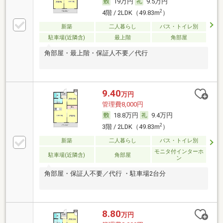
19万円
9.5万円
2
4階 / 2LDK（49.83m
）
新築
二人暮らし
バス・トイレ別
駐車場(近隣含)
最上階
角部屋
角部屋・最上階・保証人不要／代行
9.40
万円
管理費8,000円
18.8万円
9.4万円
2
3階 / 2LDK（49.83m
）
新築
二人暮らし
バス・トイレ別
モニタ付インターホ
駐車場(近隣含)
角部屋
ン
角部屋・保証人不要／代行 ・駐車場2台分
8.80
万円