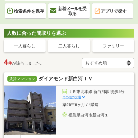
新着メールを受
検索条件を保存
アプリで探す
取る
人数に合った間取りを選ぶ
一人暮らし
二人暮らし
ファミリー
4
件
が該当しました。
ダイアモンド新白河ＩＶ
賃貸マンション
ＪＲ東北本線 新白河駅 徒歩4分
その他の交通
築26年6ヶ月 / 4階建
福島県白河市新白河１