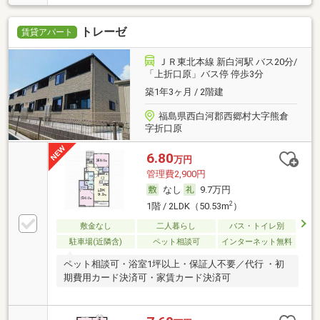
トレーゼ
賃貸アパート
ＪＲ東北本線 新白河駅 バス20分/
「上折口原」バス停 停歩3分
築1年3ヶ月 / 2階建
福島県西白河郡西郷村大字熊倉
字折口原
6.80
万円
管理費2,900円
なし
9.7万円
2
1階 / 2LDK（50.53m
）
敷金なし
二人暮らし
バス・トイレ別
駐車場(近隣含)
ペット相談可
インターネット無料
ペット相談可・浴室1坪以上・保証人不要／代行 ・初
期費用カード決済可・家賃カード決済可