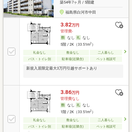
築54年7ヶ月 / 5階建
福島県白河市中田
3.82
万円
管理費-
なし
なし
2
5階 / 2K（33.51m
）
礼金なし
敷金なし
二人暮らし
バス・トイレ別
駐車場(近隣含)
ペット相談可
新規入居限定最大3万円引越サポートあり
3.86
万円
管理費なし
なし
なし
2
1階 / 2K（33.51m
）
礼金なし
敷金なし
二人暮らし
バス・トイレ別
駐車場(近隣含)
ペット相談可