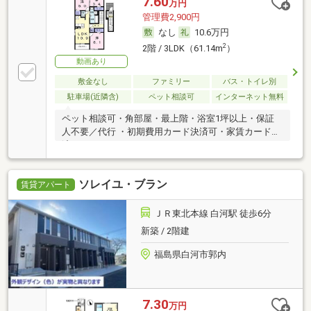
7.60
万円
管理費2,900円
なし
10.6万円
2
2階 / 3LDK（61.14m
）
動画あり
敷金なし
ファミリー
バス・トイレ別
駐車場(近隣含)
ペット相談可
インターネット無料
ペット相談可・角部屋・最上階・浴室1坪以上・保証
人不要／代行 ・初期費用カード決済可・家賃カード決
済可
ソレイユ・ブラン
賃貸アパート
ＪＲ東北本線 白河駅 徒歩6分
新築 / 2階建
福島県白河市郭内
7.30
万円