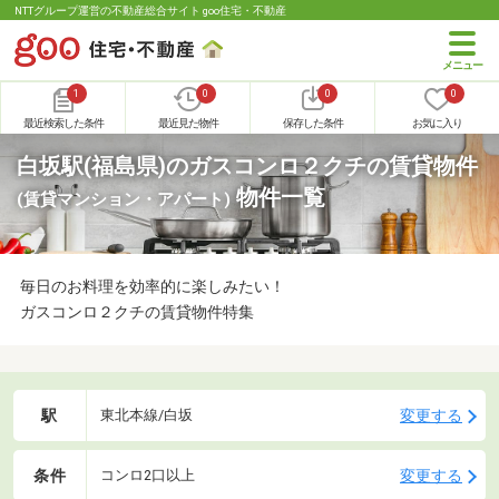
NTTグループ運営の不動産総合サイト goo住宅・不動産
1
0
0
0
最近検索した条件
最近見た物件
保存した条件
お気に入り
白坂駅(福島県)のガスコンロ２クチの賃貸物件
物件一覧
(賃貸マンション・アパート)
毎日のお料理を効率的に楽しみたい！
ガスコンロ２クチの賃貸物件特集
駅
変更する
東北本線/白坂
条件
変更する
コンロ2口以上