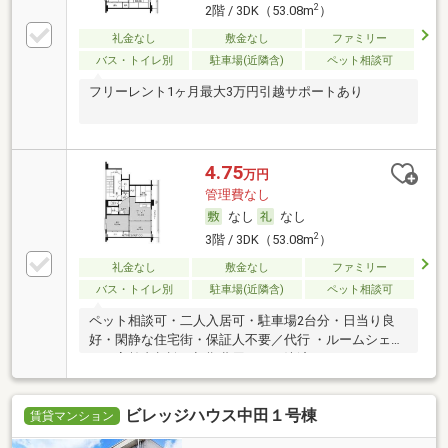
2
2階 / 3DK（53.08m
）
礼金なし
敷金なし
ファミリー
バス・トイレ別
駐車場(近隣含)
ペット相談可
フリーレント1ヶ月最大3万円引越サポートあり
4.75
万円
管理費なし
なし
なし
2
3階 / 3DK（53.08m
）
礼金なし
敷金なし
ファミリー
バス・トイレ別
駐車場(近隣含)
ペット相談可
ペット相談可・二人入居可・駐車場2台分・日当り良
好・閑静な住宅街・保証人不要／代行 ・ルームシェア
可・高齢者相談・初期費用カード決済可
ビレッジハウス中田１号棟
賃貸マンション