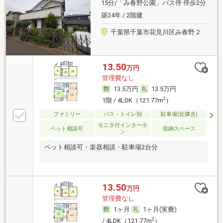
15分/「み春野公園」バス停 停歩2分
築24年 / 2階建
千葉県千葉市花見川区み春野２
13.50
万円
管理費なし
13.5万円
13.5万円
2
1階 / 4LDK（121.77m
）
ファミリー
バス・トイレ別
駐車場(近隣含)
モニタ付インターホ
ペット相談可
収納スペース
ン
ペット相談可・楽器相談・駐車場2台分
13.50
万円
管理費なし
1ヶ月
1ヶ月(実費)
2
/ 4LDK（121.77m
）