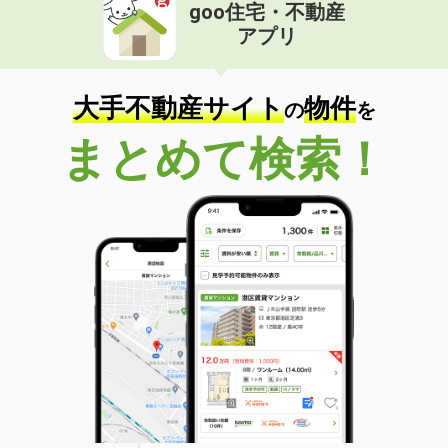
goo住宅・不動産
アプリ
大手不動産サイト
物件
の
を
まとめて検索！