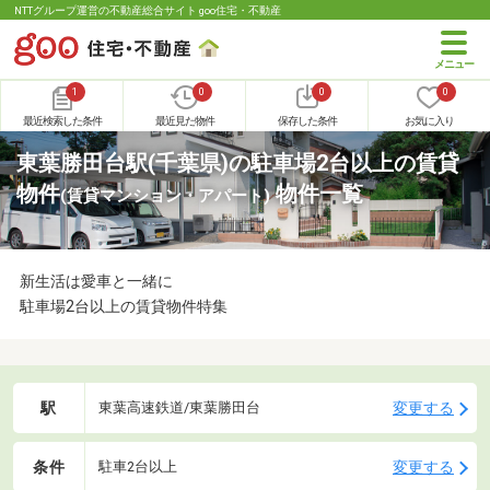
NTTグループ運営の不動産総合サイト goo住宅・不動産
1
0
0
0
最近検索した条件
最近見た物件
保存した条件
お気に入り
東葉勝田台駅(千葉県)の駐車場2台以上の賃貸
物件
物件一覧
(賃貸マンション・アパート)
新生活は愛車と一緒に
駐車場2台以上の賃貸物件特集
駅
変更する
東葉高速鉄道/東葉勝田台
条件
変更する
駐車2台以上