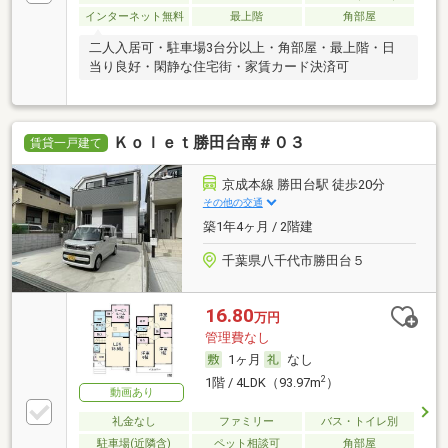
インターネット無料
最上階
角部屋
二人入居可・駐車場3台分以上・角部屋・最上階・日
当り良好・閑静な住宅街・家賃カード決済可
Ｋｏｌｅｔ勝田台南＃０３
賃貸一戸建て
京成本線 勝田台駅 徒歩20分
その他の交通
築1年4ヶ月 / 2階建
千葉県八千代市勝田台５
16.80
万円
管理費なし
1ヶ月
なし
2
1階 / 4LDK（93.97m
）
動画あり
礼金なし
ファミリー
バス・トイレ別
駐車場(近隣含)
ペット相談可
角部屋