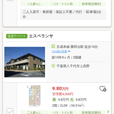
二人暮らし
バス・トイレ別
駐車場(近隣含)
二人入居可・角部屋・保証人不要／代行 ・駐車場2台
分
エスペランサ
賃貸アパート
京成本線 勝田台駅 徒歩10分
その他の交通
築15年9ヶ月 / 2階建
千葉県八千代市上高野
9.80
万円
管理費4,000円
9.8万円
9.8万円
2
2階 / 2LDK（54.31m
）
二人暮らし
バス・トイレ別
駐車場(近隣含)