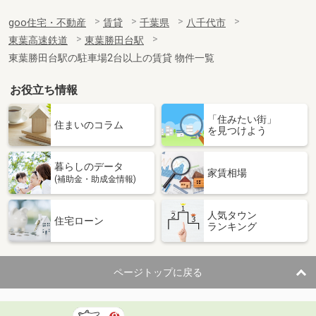
goo住宅・不動産
賃貸
千葉県
八千代市
東葉高速鉄道
東葉勝田台駅
東葉勝田台駅の駐車場2台以上の賃貸 物件一覧
お役立ち情報
「住みたい街」
住まいのコラム
を見つけよう
暮らしのデータ
家賃相場
(補助金・助成金情報)
人気タウン
住宅ローン
ランキング
ページトップに戻る