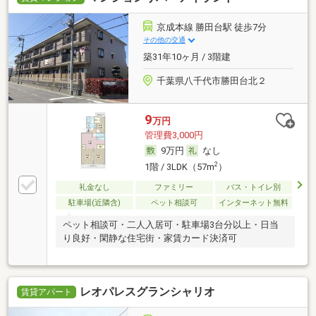
京成本線 勝田台駅 徒歩7分
その他の交通
築31年10ヶ月 / 3階建
千葉県八千代市勝田台北２
9
万円
管理費3,000円
9万円
なし
2
1階 / 3LDK（57m
）
礼金なし
ファミリー
バス・トイレ別
駐車場(近隣含)
ペット相談可
インターネット無料
ペット相談可・二人入居可・駐車場3台分以上・日当
り良好・閑静な住宅街・家賃カード決済可
レオパレスグランシャリオ
賃貸アパート