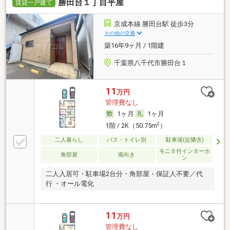
勝田台１丁目平屋
賃貸一戸建て
京成本線 勝田台駅 徒歩3分
その他の交通
築16年9ヶ月 / 1階建
千葉県八千代市勝田台１
11
万円
管理費なし
1ヶ月
1ヶ月
2
1階 / 2K（50.75m
）
二人暮らし
バス・トイレ別
駐車場(近隣含)
モニタ付インターホ
角部屋
南向き
ン
二人入居可・駐車場2台分・角部屋・保証人不要／代
行 ・オール電化
11
万円
管理費なし