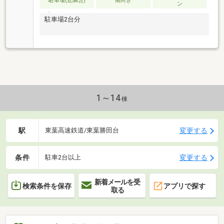
駐車場(近隣含)
南向き
ン
駐車場2台分
1～14
棟
駅
変更する
東葉高速鉄道/東葉勝田台
条件
変更する
駐車2台以上
新着メールを受
検索条件を保存
アプリで探す
取る