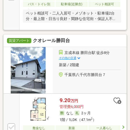
バス・トイレ別
駐車場(近隣含)
ペット相談可
ペット相談可・二人入居可・メゾネット・駐車場2台
分・最上階・日当り良好・閑静な住宅街・保証人不要
／代行
クオレール勝田台
賃貸アパート
京成本線 勝田台駅 徒歩8分
その他の交通
新築 / 2階建
千葉県八千代市勝田台７
9.20
万円
管理費6,000円
なし
2ヶ月
2
1階 / 1LDK（47.1m
）
敷金なし
新築
一人暮らし