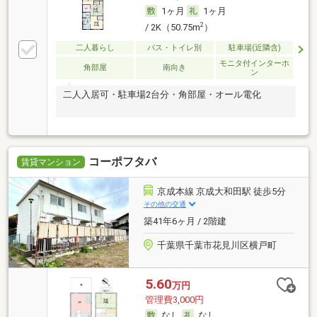
1ヶ月
1ヶ月
2
/ 2K（50.75m
）
二人暮らし
バス・トイレ別
駐車場(近隣含)
モニタ付インターホ
角部屋
南向き
ン
二人入居可・駐車場2台分・角部屋・オール電化
コーポフタバ
賃貸マンション
京成本線 京成大和田駅 徒歩5分
その他の交通
築41年6ヶ月 / 2階建
千葉県千葉市花見川区横戸町
5.60
万円
管理費3,000円
なし
なし