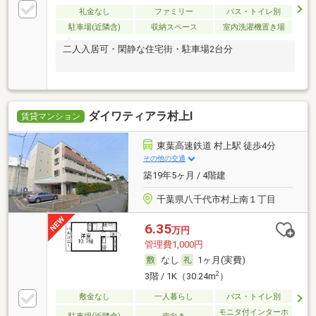
礼金なし
ファミリー
バス・トイレ別
駐車場(近隣含)
収納スペース
室内洗濯機置き場
二人入居可・閑静な住宅街・駐車場2台分
ダイワティアラ村上Ⅰ
賃貸マンション
東葉高速鉄道 村上駅 徒歩4分
その他の交通
築19年5ヶ月 / 4階建
千葉県八千代市村上南１丁目
6.35
万円
管理費1,000円
なし
1ヶ月(実費)
2
3階 / 1K（30.24m
）
敷金なし
一人暮らし
バス・トイレ別
モニタ付インターホ