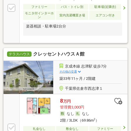
ファミリー
バス・トイレ別
駐車場(近隣含)
モニタ付インターホ
室内洗濯機置き場
エアコン付き
ン
楽器相談・駐車場2台分
クレッセントハウスＡ館
テラスハウス
京成本線 志津駅 徒歩7分
その他の交通
築33年11ヶ月 / 2階建
千葉県佐倉市西志津１
8
万円
管理費3,000円
なし
なし
2
2階 / 3LDK（69.86m
）
礼金なし
敷金なし
ファミリー