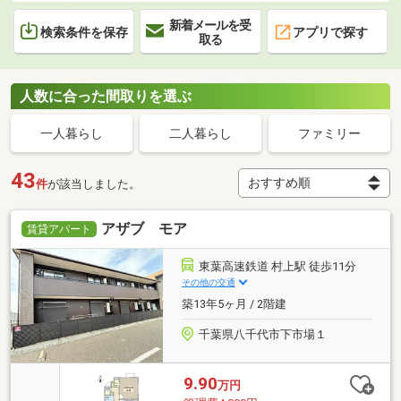
新着メールを受
検索条件を保存
アプリで探す
取る
人数に合った間取りを選ぶ
一人暮らし
二人暮らし
ファミリー
43
件
が該当しました。
アザブ モア
賃貸アパート
東葉高速鉄道 村上駅 徒歩11分
その他の交通
築13年5ヶ月 / 2階建
千葉県八千代市下市場１
9.90
万円