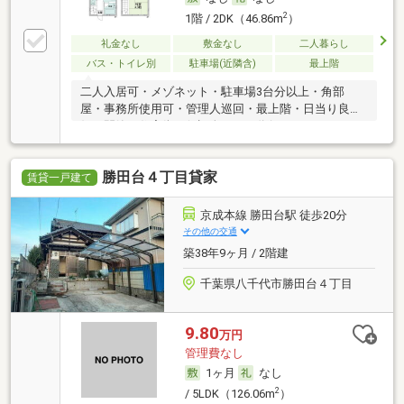
2
1階 / 2DK（46.86m
）
礼金なし
敷金なし
二人暮らし
バス・トイレ別
駐車場(近隣含)
最上階
二人入居可・メゾネット・駐車場3台分以上・角部
屋・事務所使用可・管理人巡回・最上階・日当り良
好・閑静な住宅街・保証人不要／代行 ・ルームシェア
可・初期費用カード決済可・家賃カード決済可
勝田台４丁目貸家
賃貸一戸建て
京成本線 勝田台駅 徒歩20分
その他の交通
築38年9ヶ月 / 2階建
千葉県八千代市勝田台４丁目
9.80
万円
管理費なし
1ヶ月
なし
2
/ 5LDK（126.06m
）