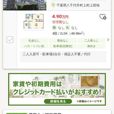
千葉県八千代市村上村上団地
4.90
万円
管理費なし
なし
なし
2
4階 / 2LDK（48.98m
）
礼金なし
敷金なし
二人暮らし
バス・トイレ別
駐車場(近隣含)
南向き
二人入居可・駐車場2台分・保証人不要／代行