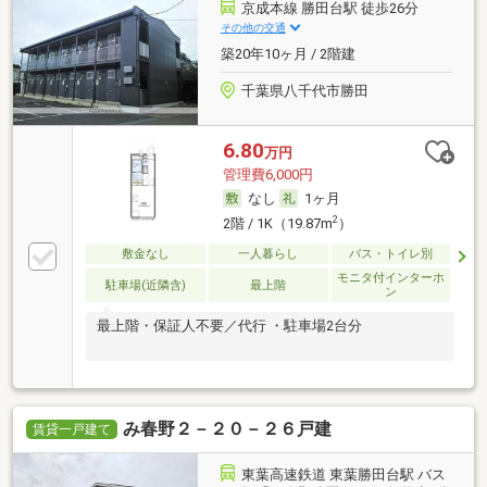
京成本線 勝田台駅 徒歩26分
その他の交通
築20年10ヶ月 / 2階建
千葉県八千代市勝田
6.80
万円
管理費6,000円
なし
1ヶ月
2
2階 / 1K（19.87m
）
敷金なし
一人暮らし
バス・トイレ別
モニタ付インターホ
駐車場(近隣含)
最上階
ン
最上階・保証人不要／代行 ・駐車場2台分
み春野２－２０－２６戸建
賃貸一戸建て
東葉高速鉄道 東葉勝田台駅 バス