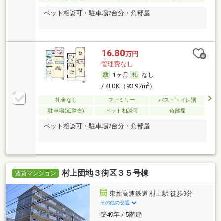
ペット相談可・駐車場2台分・角部屋
16.80
万円
管理費なし
1ヶ月
なし
2
/ 4LDK（93.97m
）
礼金なし
ファミリー
バス・トイレ別
駐車場(近隣含)
ペット相談可
角部屋
ペット相談可・駐車場2台分・角部屋
村上団地３街区３５号棟
賃貸マンション
東葉高速鉄道 村上駅 徒歩9分
その他の交通
築49年 / 5階建