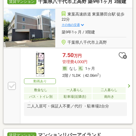
千葉県八千代市上高野 築9年1ヶ月 3階建
賃貸マンション
東葉高速鉄道 東葉勝田台駅 徒歩
22分
その他の交通
築9年1ヶ月 / 3階建
千葉県八千代市上高野
7.50
万円
管理費4,000円
なし
1ヶ月
2
2階 / 1LDK（42.06m
）
動画あり
敷金なし
一人暮らし
二人暮らし
バス・トイレ別
駐車場(近隣含)
南向き
二人入居可・保証人不要／代行 ・駐車場2台分
マンションリバーアイランド
賃貸マンション