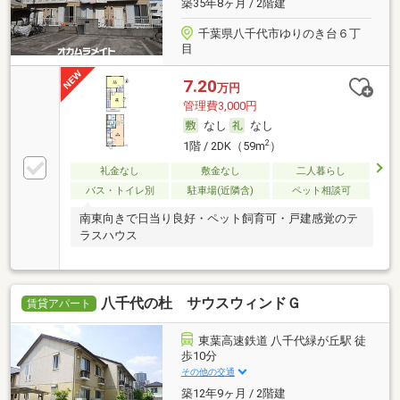
築35年8ヶ月 / 2階建
千葉県八千代市ゆりのき台６丁
目
7.20
万円
管理費3,000円
なし
なし
2
1階 / 2DK（59m
）
礼金なし
敷金なし
二人暮らし
バス・トイレ別
駐車場(近隣含)
ペット相談可
南東向きで日当り良好・ペット飼育可・戸建感覚のテ
ラスハウス
八千代の杜 サウスウィンドＧ
賃貸アパート
東葉高速鉄道 八千代緑が丘駅 徒
歩10分
その他の交通
築12年9ヶ月 / 2階建