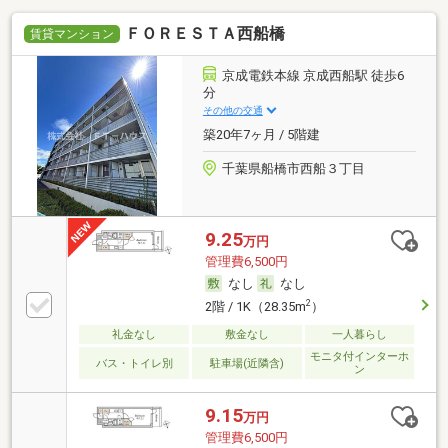
ＦＯＲＥＳＴＡ西船橋
賃貸マンション
京成電鉄本線 京成西船駅 徒歩6
分
その他の交通
築20年7ヶ月 / 5階建
千葉県船橋市西船３丁目
9.25
万円
管理費6,500円
なし
なし
2
2階 / 1K（28.35m
）
礼金なし
敷金なし
一人暮らし
モニタ付インターホ
バス・トイレ別
駐車場(近隣含)
ン
9.15
万円
管理費6,500円