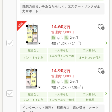
理想の住まいをあなたらしく。エステートリンクが全
力サポート！
14.60
万円
管理費11,000円
なし
2ヶ月
2
4階 / 1LDK（45.1m
）
敷金なし
一人暮らし
二人暮らし
モニタ付インターホ
バス・トイレ別
オートロック付き
ン
14.90
万円
管理費11,000円
なし
2ヶ月
2
7階 / 1LDK（44.53m
）
敷金なし
一人暮らし
二人暮らし
バス・トイレ別
インターネット無料
角部屋
インターネット無料♪ 都市ガス 追い焚き オート