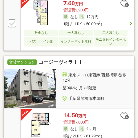
7.60
万円
管理費2,900円
なし
12万円
2
1階 / 1LDK（50.09m
）
敷金なし
一人暮らし
二人暮らし
モニタ付インターホ
バス・トイレ別
インターネット無料
ン
コージーヴィラＩＩ
賃貸マンション
東京メトロ東西線 西船橋駅 徒歩
12分
築9年6ヶ月 / 3階建
千葉県船橋市本郷町
14.50
万円
管理費7,000円
なし
2ヶ月
2
3階 / 2LDK（61.79m
）