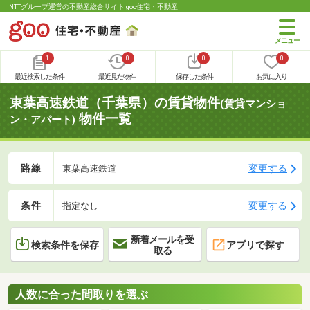
NTTグループ運営の不動産総合サイト goo住宅・不動産
1
0
0
0
最近検索した条件
最近見た物件
保存した条件
お気に入り
東葉高速鉄道（千葉県）の賃貸物件
(賃貸マンショ
物件一覧
ン・アパート)
路線
変更する
東葉高速鉄道
条件
変更する
指定なし
新着メールを受
検索条件を保存
アプリで探す
取る
人数に合った間取りを選ぶ