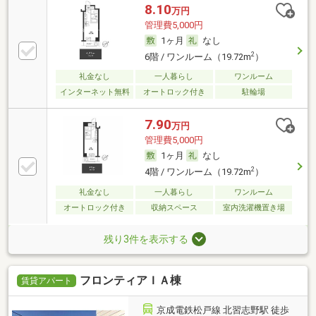
8.10
万円
管理費5,000円
1ヶ月
なし
2
6階 / ワンルーム（19.72m
）
礼金なし
一人暮らし
ワンルーム
インターネット無料
オートロック付き
駐輪場
7.90
万円
管理費5,000円
1ヶ月
なし
2
4階 / ワンルーム（19.72m
）
礼金なし
一人暮らし
ワンルーム
オートロック付き
収納スペース
室内洗濯機置き場
残り3件を表示する
フロンティアＩＡ棟
賃貸アパート
京成電鉄松戸線 北習志野駅 徒歩