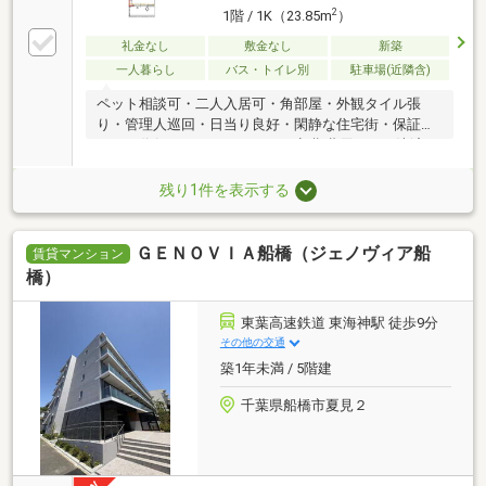
2
1階 / 1K（23.85m
）
礼金なし
敷金なし
新築
一人暮らし
バス・トイレ別
駐車場(近隣含)
ペット相談可・二人入居可・角部屋・外観タイル張
り・管理人巡回・日当り良好・閑静な住宅街・保証人
不要／代行 ・ルームシェア可・初期費用カード決済可
残り1件を表示する
ＧＥＮＯＶＩＡ船橋（ジェノヴィア船
賃貸マンション
橋）
東葉高速鉄道 東海神駅 徒歩9分
その他の交通
築1年未満 / 5階建
千葉県船橋市夏見２