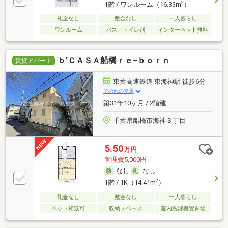
2
1階 / ワンルーム（16.33m
）
礼金なし
敷金なし
一人暮らし
ワンルーム
バス・トイレ別
インターネット無料
ｂ’ＣＡＳＡ船橋ｒｅ−ｂｏｒｎ
賃貸アパート
東葉高速鉄道 東海神駅 徒歩6分
その他の交通
築31年10ヶ月 / 2階建
千葉県船橋市海神３丁目
5.50
万円
管理費5,000円
なし
なし
2
1階 / 1K（14.41m
）
礼金なし
敷金なし
一人暮らし
ペット相談可
収納スペース
室内洗濯機置き場