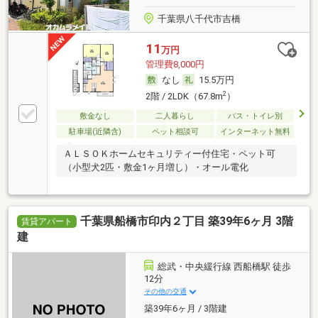
千葉県八千代市吉橋
11
万円
管理費8,000円
なし
15.5万円
2
2階 / 2LDK（67.8m
）
敷金なし
二人暮らし
バス・トイレ別
駐車場(近隣含)
ペット相談可
インターネット無料
ＡＬＳＯＫホームセキュリティー付住宅・ペット可
（小型犬2匹・敷金1ヶ月増し）・オール電化
千葉県船橋市印内２丁目 築39年6ヶ月 3階
賃貸アパート
建
総武・中央緩行線 西船橋駅 徒歩
12分
その他の交通
築39年6ヶ月 / 3階建