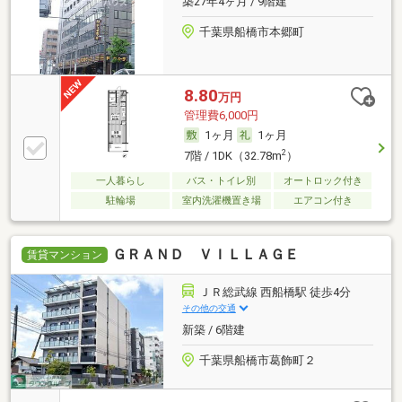
築27年4ヶ月 / 9階建
千葉県船橋市本郷町
8.80
万円
管理費6,000円
1ヶ月
1ヶ月
2
7階 / 1DK（32.78m
）
一人暮らし
バス・トイレ別
オートロック付き
駐輪場
室内洗濯機置き場
エアコン付き
ＧＲＡＮＤ ＶＩＬＬＡＧＥ
賃貸マンション
ＪＲ総武線 西船橋駅 徒歩4分
その他の交通
新築 / 6階建
千葉県船橋市葛飾町２