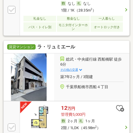
なし
なし
2
1階 / 1K（28.35m
）
礼金なし
敷金なし
一人暮らし
モニタ付インターホ
バス・トイレ別
オートロック付き
ン
ラ・リュミエール
賃貸マンション
総武・中央緩行線 西船橋駅 徒歩
6分
その他の交通
築7年2ヶ月 / 3階建
千葉県船橋市西船４丁目
12
万円
管理費5,000円
2ヶ月
1ヶ月
2
2階 / 1LDK（45.98m
）