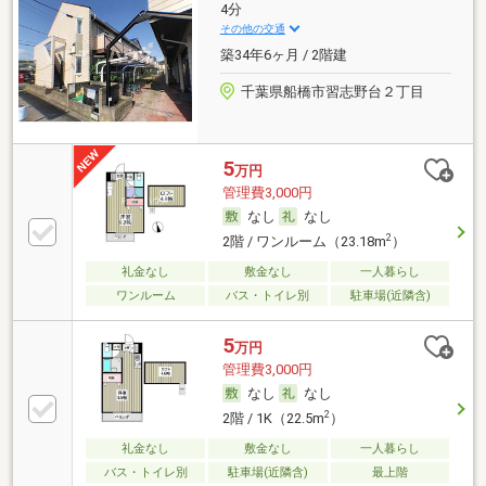
4分
その他の交通
築34年6ヶ月 / 2階建
千葉県船橋市習志野台２丁目
5
万円
管理費3,000円
なし
なし
2
2階 / ワンルーム（23.18m
）
礼金なし
敷金なし
一人暮らし
ワンルーム
バス・トイレ別
駐車場(近隣含)
5
万円
管理費3,000円
なし
なし
2
2階 / 1K（22.5m
）
礼金なし
敷金なし
一人暮らし
バス・トイレ別
駐車場(近隣含)
最上階