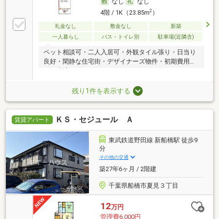
なし
なし
2
4階 / 1K（23.85m
）
礼金なし
敷金なし
新築
一人暮らし
バス・トイレ別
駐車場(近隣含)
ペット相談可・二人入居可・外観タイル張り・日当り
良好・閑静な住宅街・デザイナーズ物件・初期費用カ
ード決済可
残り1件を表示する
ＫＳ・セジュール Ａ
賃貸アパート
東武鉄道野田線 新船橋駅 徒歩9
分
その他の交通
築27年6ヶ月 / 2階建
千葉県船橋市夏見３丁目
12
万円
管理費6,000円