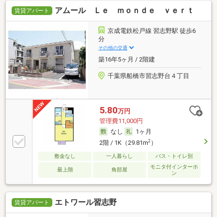
アムール Ｌｅ ｍｏｎｄｅ ｖｅｒｔ
賃貸アパート
京成電鉄松戸線 習志野駅 徒歩6
分
その他の交通
築16年5ヶ月 / 2階建
千葉県船橋市習志野台４丁目
5.80
万円
管理費11,000円
なし
1ヶ月
2
2階 / 1K（29.81m
）
敷金なし
一人暮らし
バス・トイレ別
モニタ付インターホ
最上階
角部屋
ン
エトワール習志野
賃貸アパート