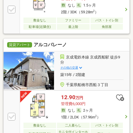
なし
1.5ヶ月
2
2階 / 3DK（59.28m
）
敷金なし
ファミリー
バス・トイレ別
駐車場(近隣含)
最上階
角部屋
アルコバレーノ
賃貸アパート
京成電鉄本線 京成西船駅 徒歩9
分
その他の交通
築15年 / 2階建
千葉県船橋市西船３丁目
12.90
万円
管理費6,000円
なし
2ヶ月
2
1階 / 2LDK（57.96m
）
敷金なし
二人暮らし
バス・トイレ別
モニタ付インターホ