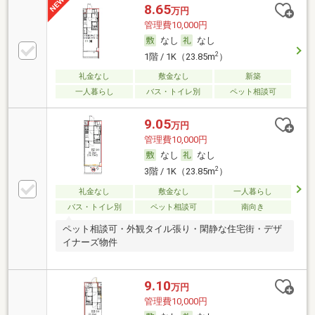
8.65
万円
管理費10,000円
なし
なし
2
1階 / 1K（23.85m
）
礼金なし
敷金なし
新築
一人暮らし
バス・トイレ別
ペット相談可
9.05
万円
管理費10,000円
なし
なし
2
3階 / 1K（23.85m
）
礼金なし
敷金なし
一人暮らし
バス・トイレ別
ペット相談可
南向き
ペット相談可・外観タイル張り・閑静な住宅街・デザ
イナーズ物件
9.10
万円
管理費10,000円