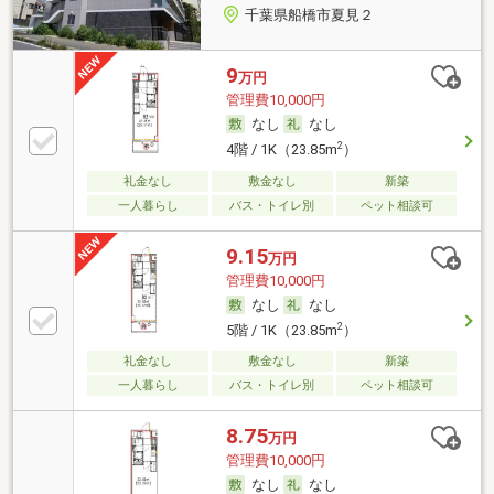
千葉県船橋市夏見２
9
万円
管理費10,000円
なし
なし
2
4階 / 1K（23.85m
）
礼金なし
敷金なし
新築
一人暮らし
バス・トイレ別
ペット相談可
9.15
万円
管理費10,000円
なし
なし
2
5階 / 1K（23.85m
）
礼金なし
敷金なし
新築
一人暮らし
バス・トイレ別
ペット相談可
8.75
万円
管理費10,000円
なし
なし