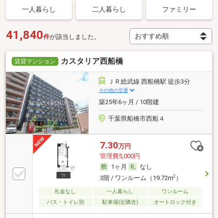
一人暮らし
二人暮らし
ファミリー
41,840
件
が該当しました。
カスタリア西船橋
賃貸マンション
ＪＲ総武線 西船橋駅 徒歩3分
その他の交通
築25年6ヶ月 / 10階建
千葉県船橋市西船４
7.30
万円
管理費5,000円
1ヶ月
なし
2
3階 / ワンルーム（19.72m
）
礼金なし
一人暮らし
ワンルーム
バス・トイレ別
駐車場(近隣含)
オートロック付き