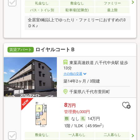
礼金なし
敷金なし
ファミリー
バス・トイレ別
駐車場(近隣含)
最上階
全居室6帖以上でゆったり・ファミリーにおすすめの3
ＤＫ♪
ロイヤルコートＢ
賃貸アパート
東葉高速鉄道 八千代中央駅 徒歩
13分
その他の交通
築14年2ヶ月 / 3階建
千葉県八千代市萱田町
8
万円
管理費6,000円
なし
14万円
2
1階 / 1LDK（45.95m
）
敷金なし
一人暮らし
二人暮らし