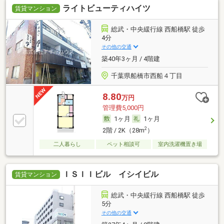
ライトビューティハイツ
賃貸マンション
総武・中央緩行線 西船橋駅 徒歩
4分
その他の交通
築40年3ヶ月 / 4階建
千葉県船橋市西船４丁目
8.80
万円
管理費5,000円
1ヶ月
1ヶ月
2
2階 / 2K（28m
）
二人暮らし
ペット相談可
室内洗濯機置き場
ＩＳＩＩビル イシイビル
賃貸マンション
総武・中央緩行線 西船橋駅 徒歩
5分
その他の交通