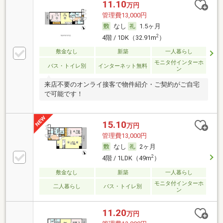
11.10
万円
管理費13,000円
なし
1.5ヶ月
2
4階 / 1DK（32.91m
）
敷金なし
新築
一人暮らし
モニタ付インターホ
バス・トイレ別
インターネット無料
ン
来店不要のオンライ接客で物件紹介・ご契約がご自宅
で可能です！
15.10
万円
管理費13,000円
なし
2ヶ月
2
4階 / 1LDK（49m
）
敷金なし
新築
一人暮らし
モニタ付インターホ
二人暮らし
バス・トイレ別
ン
11.20
万円