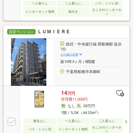
一人暮らし
二人暮らし
バス・トイレ別
モニタ付インターホ
インターネット無料
南向き
ン
ＬＵＭＩＥＲＥ
賃貸マンション
総武・中央緩行線 西船橋駅 徒歩
7分
その他の交通
築10年3ヶ月 / 8階建
千葉県船橋市本郷町
14
万円
管理費11,000円
なし
28万円
2
1階 / 1LDK（44.53m
）
敷金なし
一人暮らし
二人暮らし
モニタ付インターホ
バス・トイレ別
インターネット無料
ン