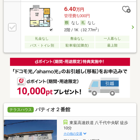
6.40
万円
管理費5,000円
なし
なし
2
2階 / 1K（32.77m
）
礼金なし
敷金なし
一人暮らし
バス・トイレ別
駐車場(近隣含)
最上階
パティオ２番館
テラスハウス
東葉高速鉄道 八千代中央駅 徒歩
10分
その他の交通