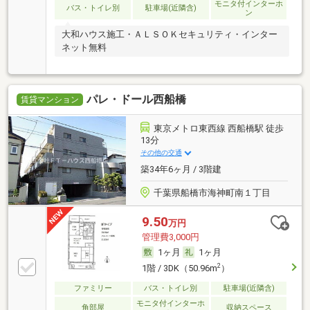
モニタ付インターホ
バス・トイレ別
駐車場(近隣含)
ン
大和ハウス施工・ＡＬＳＯＫセキュリティ・インター
ネット無料
パレ・ドール西船橋
賃貸マンション
東京メトロ東西線 西船橋駅 徒歩
13分
その他の交通
築34年6ヶ月 / 3階建
千葉県船橋市海神町南１丁目
9.50
万円
管理費3,000円
1ヶ月
1ヶ月
2
1階 / 3DK（50.96m
）
ファミリー
バス・トイレ別
駐車場(近隣含)
モニタ付インターホ
角部屋
収納スペース