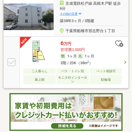
京成電鉄松戸線 高根木戸駅 徒歩
6分
その他の交通
築38年3ヶ月 / 3階建
千葉県船橋市習志野台１丁目
6
万円
管理費3,000円
1ヶ月
1ヶ月
2
3階 / 2DK（38m
）
二人暮らし
バス・トイレ別
ペット相談可
モニタ付インターホ
最上階
駐輪場
ン