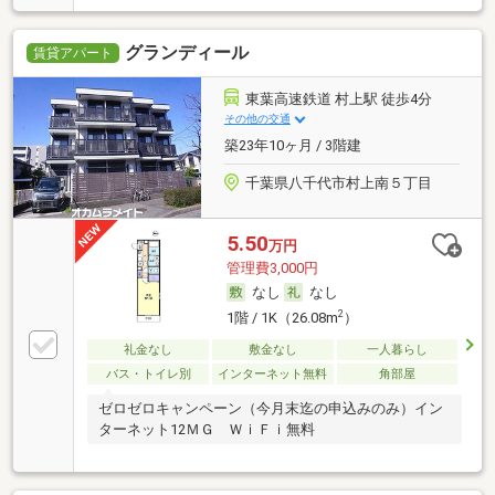
グランディール
賃貸アパート
東葉高速鉄道 村上駅 徒歩4分
その他の交通
築23年10ヶ月 / 3階建
千葉県八千代市村上南５丁目
5.50
万円
管理費3,000円
なし
なし
2
1階 / 1K（26.08m
）
礼金なし
敷金なし
一人暮らし
バス・トイレ別
インターネット無料
角部屋
ゼロゼロキャンペーン（今月末迄の申込みのみ）イン
ターネット12ＭＧ ＷｉＦｉ無料