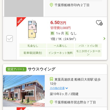
千葉県船橋市印内２丁目
6.50
万円
管理費3,000円
1ヶ月
なし
2
1階 / 1K（24.5m
）
礼金なし
一人暮らし
バス・トイレ別
モニタ付インターホ
駐車場(近隣含)
インターネット無料
ン
サウスウイング
賃貸アパート
東葉高速鉄道 船橋日大前駅 徒歩
12分
その他の交通
築13年2ヶ月 / 2階建
千葉県船橋市習志野台７丁目