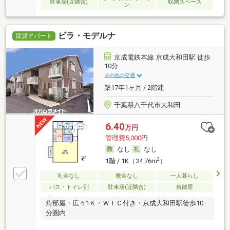
駐車場(近隣含)
収納スペース
ン
ビラ・モデルナ
賃貸アパート
京成電鉄本線 京成大和田駅 徒歩
10分
その他の交通
築17年1ヶ月 / 2階建
千葉県八千代市大和田
6.40
万円
管理費5,000円
なし
なし
2
1階 / 1K（34.76m
）
礼金なし
敷金なし
一人暮らし
バス・トイレ別
駐車場(近隣含)
角部屋
角部屋・広々1Ｋ・ＷＩＣ付き・京成大和田駅徒歩10
分圏内