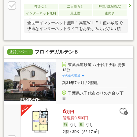
敷金なし
二人暮らし
駐車場(近隣含)
インターネット無料
最上階
南向き
全世帯インターネット無料！高速ＷＩＦＩ使い放題で
快適なインターネットライフをお楽しみください♪積
水ハ
フロイデガルテンＢ
賃貸アパート
東葉高速鉄道 八千代中央駅 徒歩
13分
その他の交通
築31年7ヶ月 / 2階建
千葉県八千代市ゆりのき台６丁
目
6
万円
管理費3,500円
なし
なし
2
2階 / 3DK（52.17m
）