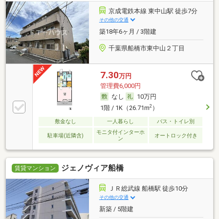
京成電鉄本線 東中山駅 徒歩7分
その他の交通
築18年6ヶ月 / 3階建
千葉県船橋市東中山２丁目
7.30
万円
管理費6,000円
なし
10万円
2
1階 / 1K（26.71m
）
敷金なし
一人暮らし
バス・トイレ別
モニタ付インターホ
駐車場(近隣含)
オートロック付き
ン
ジェノヴィア船橋
賃貸マンション
ＪＲ総武線 船橋駅 徒歩10分
その他の交通
新築 / 5階建