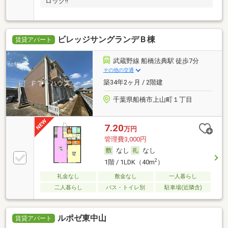
ロック!!
ビレッジサングランデＢ棟
賃貸アパート
武蔵野線 船橋法典駅 徒歩7分
その他の交通
築34年2ヶ月 / 2階建
千葉県船橋市上山町１丁目
7.20
万円
管理費3,000円
なし
なし
2
1階 / 1LDK（40m
）
礼金なし
敷金なし
一人暮らし
二人暮らし
バス・トイレ別
駐車場(近隣含)
ルポゼ東中山
賃貸アパート