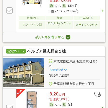
管理費13,000円
なし
1.5ヶ月
2
5階 / 1DK（32.08m
）
敷金なし
新築
一人暮らし
モニタ付インターホ
バス・トイレ別
オートロック付き
ン
残り6件を表示する
ベルピア習志野台１棟
賃貸アパート
京成電鉄松戸線 習志野駅 徒歩6
分
その他の交通
築39年 / 2階建
千葉県船橋市習志野台４丁目
3.20
万円
管理費3,000円
なし
なし