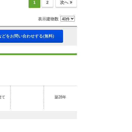
1
2
次へ
表示建物数
などをお問い合わせする(無料)
建て
築28年