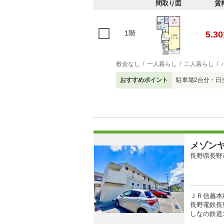
間取り図
賃
1階
5.30
敷金なし
一人暮らし
二人暮らし
おすすめポイント
駐車場2台分・日
メゾン
長野県長野
ＪＲ信越本
長野電鉄長野
しなの鉄道北