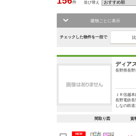
156
件
並び替え
建物ごとに表示
チェックした物件を一括で
ディア
長野県長野
ＪＲ信越本
長野電鉄長野
しなの鉄道北
間取り図
賃
NEW