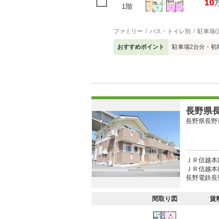
10
1階
ファミリー
バス・トイレ別
駐車場(
おすすめポイント
駐車場2台分・初
長野県長
長野県長野
ＪＲ信越本線
ＪＲ信越本線
長野電鉄長
間取り図
賃