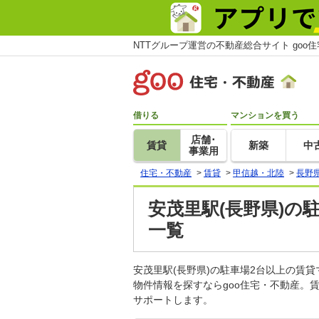
NTTグループ運営の不動産総合サイト goo
借りる
マンションを買う
店舗･
賃貸
新築
中
事業用
住宅・不動産
>
賃貸
>
甲信越・北陸
>
長野
安茂里駅(長野県)の
一覧
安茂里駅(長野県)の駐車場2台以上の賃
物件情報を探すならgoo住宅・不動産。
サポートします。