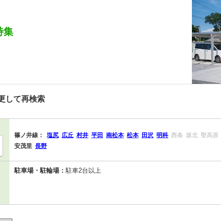
特集
更して再検索
篠ノ井線：
塩尻
広丘
村井
平田
南松本
松本
田沢
明科
西条
坂北
聖高原
安茂里
長野
駐車場・駐輪場：
駐車2台以上