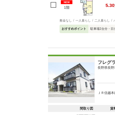
NEW
5.30
1階
敷金なし
一人暮らし
二人暮らし
おすすめポイント
駐車場2台分・日
フレグ
長野県長野
ＪＲ信越本
間取り図
賃