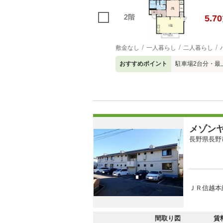
2階
5.70
敷金なし
一人暮らし
二人暮らし
おすすめポイント
駐車場2台分・最
メゾン
長野県長野
ＪＲ信越本
間取り図
賃