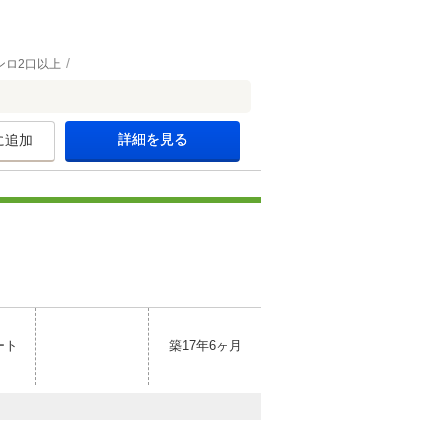
ンロ2口以上
詳細を見る
に追加
ート
築17年6ヶ月