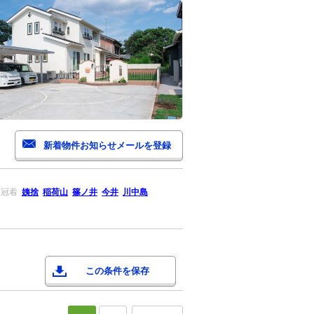
冠着
姨捨
稲荷山
篠ノ井
今井
川中島
この条件を保存