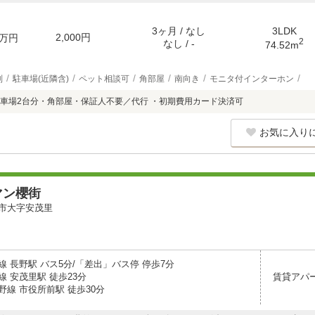
3ヶ月 / なし
3LDK
2,000円
万円
2
なし / -
74.52m
別
駐車場(近隣含)
ペット相談可
角部屋
南向き
モニタ付インターホン
車場2台分・角部屋・保証人不要／代行 ・初期費用カード決済可
お気に入り
マン櫻街
市大字安茂里
 長野駅 バス5分/「差出」バス停 停歩7分
 安茂里駅 徒歩23分
賃貸アパ
野線 市役所前駅 徒歩30分