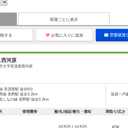
部屋ごとに表示
お気に入りに追加
空室状況
ス西河原
市大字安茂里西河原
線 安茂里駅 徒歩6分
線 長野駅 徒歩3.2km
賃貸一戸
しなの線 長野駅 徒歩3.2km
料
管理費等
敷/礼/保証/敷引・償却
間取り/広さ
20万円 / 10万円
4DK