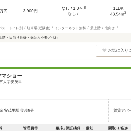
なし / 1.3ヶ月
1LDK
3,900円
万円
2
なし / -
43.54m
バス・トイレ別
駐車場(近隣含)
インターネット無料
最上階
南向き
上階・日当り良好・保証人不要／代行
お気に入り
ヤマショー
市大字安茂里
線 安茂里駅 徒歩9分
賃貸アパ
料
管理費等
敷/礼/保証/敷引・償却
間取り/広さ