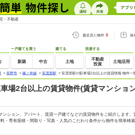
住宅・不動産
0
最近見た物件
保
一戸建てを買う
建てる
投資する
不動産
古
新築
中古
土地
土地活用
投資
県
>
長野市
>
篠ノ井線
>
安茂里駅
>
安茂里駅の駐車場2台以上の賃貸情報 物件一
駐車場2台以上の賃貸物件(賃貸マンション
貸マンション、アパート、賃貸一戸建てなどの賃貸物件をご紹介します
賃料・専有面積・間取り・写真・人気のこだわり条件から物件を簡単検索