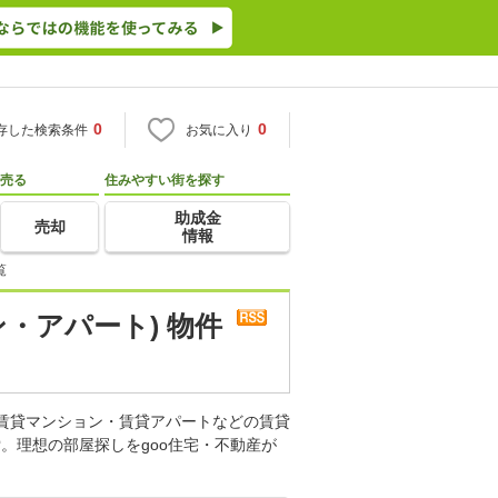
0
0
存した検索条件
お気に入り
売る
住みやすい街を探す
助成金
売却
情報
覧
・アパート) 物件
。賃貸マンション・賃貸アパートなどの賃貸
。理想の部屋探しをgoo住宅・不動産が