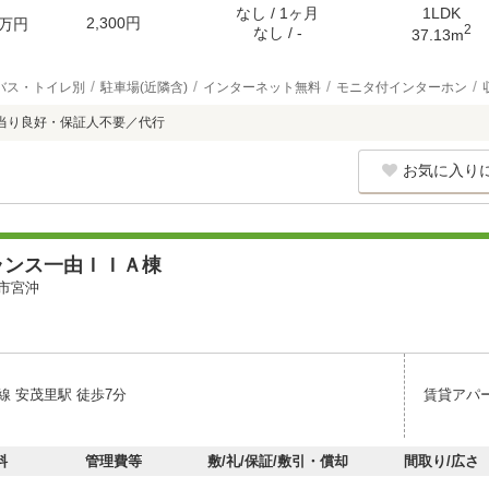
なし / 1ヶ月
1LDK
2,300円
万円
2
なし / -
37.13m
バス・トイレ別
駐車場(近隣含)
インターネット無料
モニタ付インターホン
当り良好・保証人不要／代行
お気に入り
ランス一由ＩＩＡ棟
市宮沖
線 安茂里駅 徒歩7分
賃貸アパ
料
管理費等
敷/礼/保証/敷引・償却
間取り/広さ