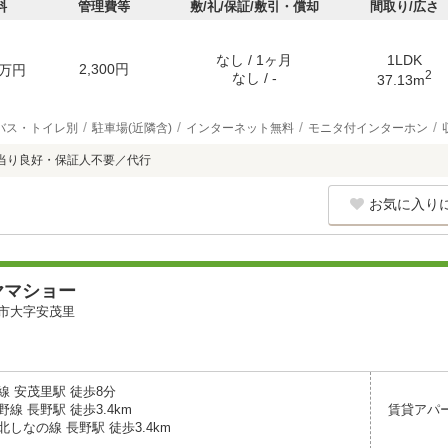
料
管理費等
敷/礼/保証/敷引・償却
間取り/広さ
なし / 1ヶ月
1LDK
2,300円
万円
2
なし / -
37.13m
バス・トイレ別
駐車場(近隣含)
インターネット無料
モニタ付インターホン
当り良好・保証人不要／代行
お気に入り
ヤマショー
市大字安茂里
線 安茂里駅 徒歩8分
線 長野駅 徒歩3.4km
賃貸アパ
しなの線 長野駅 徒歩3.4km