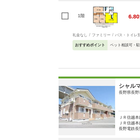
1階
6.80
礼金なし
ファミリー
バス・トイレ
おすすめポイント
ペット相談可・駐
シャル
長野県長野
ＪＲ信越本線
ＪＲ信越本線
長野電鉄長