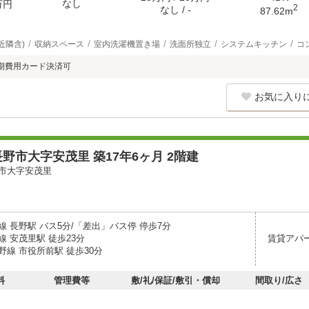
なし
万円
2
なし / -
87.62m
近隣含)
収納スペース
室内洗濯機置き場
洗面所独立
システムキッチン
コ
期費用カード決済可
お気に入り
野市大字安茂里 築17年6ヶ月 2階建
市大字安茂里
 長野駅 バス5分/「差出」バス停 停歩7分
 安茂里駅 徒歩23分
賃貸アパ
野線 市役所前駅 徒歩30分
料
管理費等
敷/礼/保証/敷引・償却
間取り/広さ