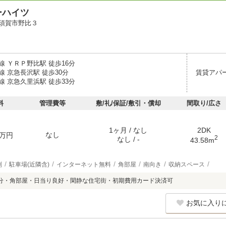
ーハイツ
須賀市野比３
線 ＹＲＰ野比駅 徒歩16分
 京急長沢駅 徒歩30分
賃貸アパ
線 京急久里浜駅 徒歩33分
料
管理費等
敷/礼/保証/敷引・償却
間取り/広さ
1ヶ月 / なし
2DK
なし
万円
2
なし / -
43.58m
別
駐車場(近隣含)
インターネット無料
角部屋
南向き
収納スペース
分・角部屋・日当り良好・閑静な住宅街・初期費用カード決済可
お気に入り