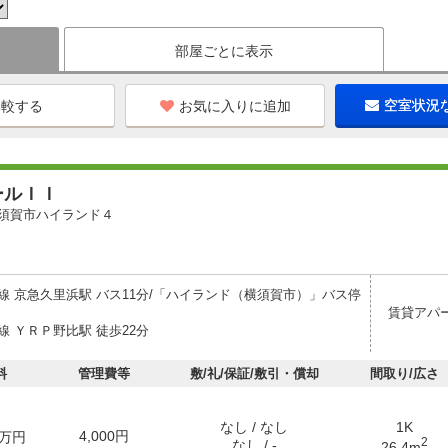
部屋ごとに表示
お気に入りに追加
空室状況
ールＩＩ
須賀市ハイランド４
線 京急久里浜駅 バス11分/「ハイランド（横須賀市）」バス停
賃貸アパ
線 ＹＲＰ野比駅 徒歩22分
料
管理費等
敷/礼/保証/敷引・償却
間取り/広さ
なし / なし
1K
4,000円
万円
2
なし / -
26.4m