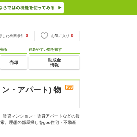
0
0
存した検索条件
お気に入り
売る
住みやすい街を探す
助成金
売却
情報
ン・アパート) 物
す。賃貸マンション・賃貸アパートなどの賃
索。理想の部屋探しをgoo住宅・不動産