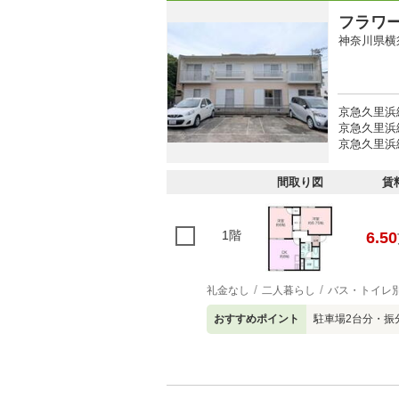
フラワ
神奈川県横
京急久里浜
京急久里浜線
京急久里浜
間取り図
賃
1階
6.50
礼金なし
二人暮らし
バス・トイレ
おすすめポイント
駐車場2台分・振