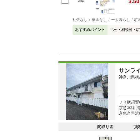
2階
3.50
礼金なし
敷金なし
一人暮らし
駐
おすすめポイント
ペット相談可・駐
サンラ
神奈川県横
ＪＲ横須賀線
京急本線 浦
京急久里浜線
間取り図
賃