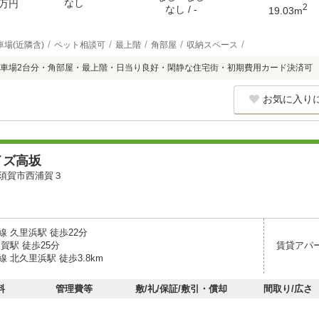
なし
万円
2
なし / -
19.03m
車場(近隣含)
ペット相談可
最上階
角部屋
収納スペース
車場2台分・角部屋・最上階・日当り良好・閑静な住宅街・初期費用カード決済可
お気に入り
イズ高坂
須賀市西浦賀３
 久里浜駅 徒歩22分
賀駅 徒歩25分
賃貸アパ
 北久里浜駅 徒歩3.8km
料
管理費等
敷/礼/保証/敷引・償却
間取り/広さ