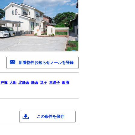
戸塚
大船
北鎌倉
鎌倉
逗子
東逗子
田浦
この条件を保存