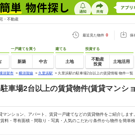
住宅・不動産
0
最近見た物件
保
一戸建てを買う
建てる
投資する
不動産
古
新築
中古
土地
土地活用
投資
横須賀市
>
横須賀線
>
久里浜駅
>
久里浜駅の駐車場2台以上の賃貸情報 物件一覧
の駐車場2台以上の賃貸物件(賃貸マンショ
賃貸マンション、アパート、賃貸一戸建てなどの賃貸物件をご紹介しま
。賃料・専有面積・間取り・写真・人気のこだわり条件から物件を簡単検