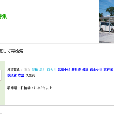
特集
更して再検索
横須賀線：
東京
新橋
品川
西大井
武蔵小杉
新川崎
横浜
保土ケ谷
東戸塚
横須賀
衣笠
久里浜
駐車場・駐輪場：
駐車2台以上