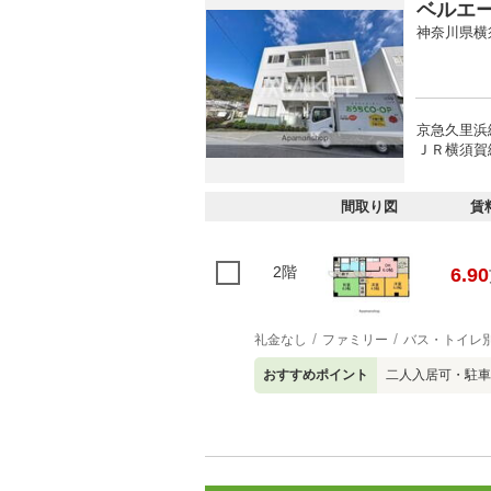
ベルエ
神奈川県横
京急久里浜
ＪＲ横須賀線
間取り図
賃
2階
6.90
礼金なし
ファミリー
バス・トイレ
おすすめポイント
二人入居可・駐車