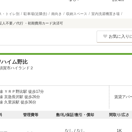
ス・トイレ別
駐車場(近隣含)
南向き
収納スペース
室内洗濯機置き場
証人不要／代行 ・初期費用カード決済可
お気に入り
ワハイム野比
須賀市ハイランド２
線 ＹＲＰ野比駅 徒歩17分
 京急長沢駅 徒歩26分
賃貸アパ
 久里浜駅 徒歩36分
料
管理費等
敷/礼/保証/敷引・償却
間取り/広さ
なし / なし
1K