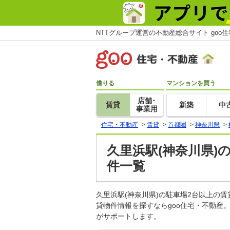
NTTグループ運営の不動産総合サイト goo
借りる
マンションを買う
店舗･
賃貸
新築
中
事業用
住宅・不動産
>
賃貸
>
首都圏
>
神奈川県
>
久里浜駅(神奈川県)
件一覧
久里浜駅(神奈川県)の駐車場2台以上の
貸物件情報を探すならgoo住宅・不動産
がサポートします。