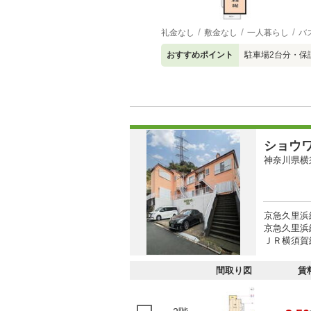
礼金なし
敷金なし
一人暮らし
バ
おすすめポイント
駐車場2台分・保
ショウ
神奈川県横
京急久里浜
京急久里浜線
ＪＲ横須賀線
間取り図
賃