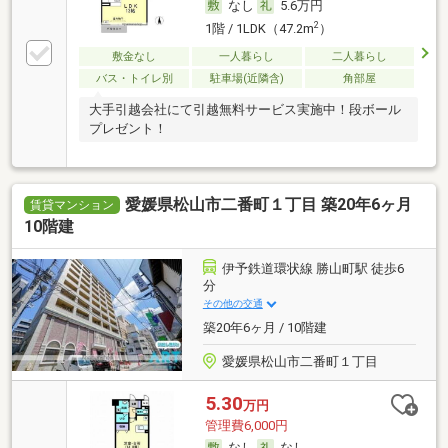
なし
5.6万円
2
1階 / 1LDK（47.2m
）
敷金なし
一人暮らし
二人暮らし
バス・トイレ別
駐車場(近隣含)
角部屋
大手引越会社にて引越無料サービス実施中！段ボール
プレゼント！
愛媛県松山市二番町１丁目 築20年6ヶ月
賃貸マンション
10階建
伊予鉄道環状線 勝山町駅 徒歩6
分
その他の交通
築20年6ヶ月 / 10階建
愛媛県松山市二番町１丁目
5.30
万円
管理費6,000円
なし
なし