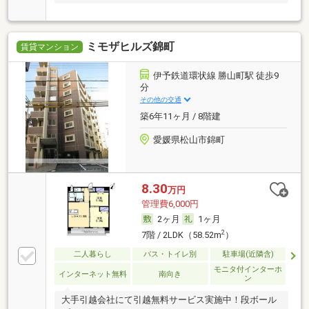
ミモザヒルズ錦町
賃貸マンション
伊予鉄道環状線 勝山町駅 徒歩9
分
その他の交通
築6年11ヶ月 / 8階建
愛媛県松山市錦町
8.30
万円
管理費6,000円
2ヶ月
1ヶ月
2
7階 / 2LDK（58.52m
）
二人暮らし
バス・トイレ別
駐車場(近隣含)
モニタ付インターホ
インターネット無料
南向き
ン
大手引越会社にて引越無料サービス実施中！段ボール