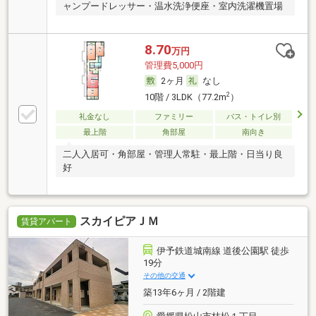
ャンプードレッサー・温水洗浄便座・室内洗濯機置場
8.70
万円
管理費5,000円
2ヶ月
なし
2
10階 / 3LDK（77.2m
）
礼金なし
ファミリー
バス・トイレ別
最上階
角部屋
南向き
二人入居可・角部屋・管理人常駐・最上階・日当り良
好
スカイピアＪＭ
賃貸アパート
伊予鉄道城南線 道後公園駅 徒歩
19分
その他の交通
築13年6ヶ月 / 2階建