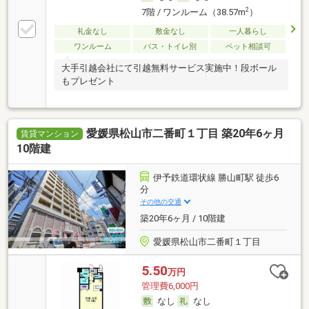
2
7階 / ワンルーム（38.57m
）
礼金なし
敷金なし
一人暮らし
ワンルーム
バス・トイレ別
ペット相談可
大手引越会社にて引越無料サービス実施中！段ボール
もプレゼント
愛媛県松山市二番町１丁目 築20年6ヶ月
賃貸マンション
10階建
伊予鉄道環状線 勝山町駅 徒歩6
分
その他の交通
築20年6ヶ月 / 10階建
愛媛県松山市二番町１丁目
5.50
万円
管理費6,000円
なし
なし