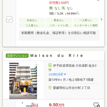
管理費5,500円
なし
なし
2
5階 / 1LDK（44.89m
）
礼金なし
敷金なし
一人暮らし
二人暮らし
バス・トイレ別
インターネット無料
初期費用（敷金礼金、保証料等）を分割払い相談可能
Ｍａｉｓｏｎ ｄｕ Ｒｉｒｅ
賃貸マンション
伊予鉄道環状線 大街道駅 徒歩3
分
その他の交通
築13年6ヶ月 / 地上5階地下1階建
愛媛県松山市歩行町２丁目
6.50
万円