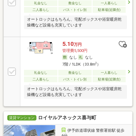
礼金なし
敷金なし
一人暮らし
二人暮らし
バス・トイレ別
駐車場(近隣含)
オートロックはもちろん、宅配ボックスや浴室暖房乾
燥機など設備も充実しています
5.10
万円
管理費5,500円
なし
なし
2
7階 / 1LDK（33.8m
）
礼金なし
敷金なし
一人暮らし
二人暮らし
バス・トイレ別
駐車場(近隣含)
オートロックはもちろん、宅配ボックスや浴室暖房乾
燥機など設備も充実しています
ロイヤルアネックス喜与町
賃貸マンション
伊予鉄道環状線 警察署前駅 徒歩
6分