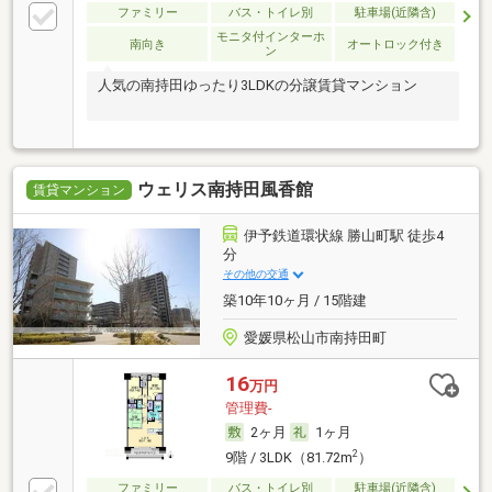
ファミリー
バス・トイレ別
駐車場(近隣含)
モニタ付インターホ
南向き
オートロック付き
ン
人気の南持田ゆったり3LDKの分譲賃貸マンション
ウェリス南持田風香館
賃貸マンション
伊予鉄道環状線 勝山町駅 徒歩4
分
その他の交通
築10年10ヶ月 / 15階建
愛媛県松山市南持田町
16
万円
管理費-
2ヶ月
1ヶ月
2
9階 / 3LDK（81.72m
）
ファミリー
バス・トイレ別
駐車場(近隣含)