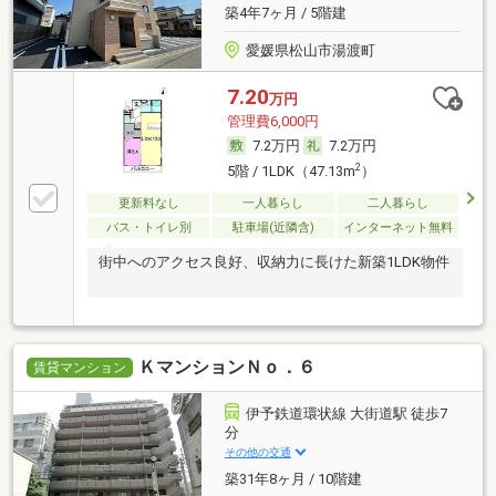
築4年7ヶ月 / 5階建
愛媛県松山市湯渡町
7.20
万円
管理費6,000円
7.2万円
7.2万円
2
5階 / 1LDK（47.13m
）
更新料なし
一人暮らし
二人暮らし
バス・トイレ別
駐車場(近隣含)
インターネット無料
街中へのアクセス良好、収納力に長けた新築1LDK物件
ＫマンションＮｏ．６
賃貸マンション
伊予鉄道環状線 大街道駅 徒歩7
分
その他の交通
築31年8ヶ月 / 10階建