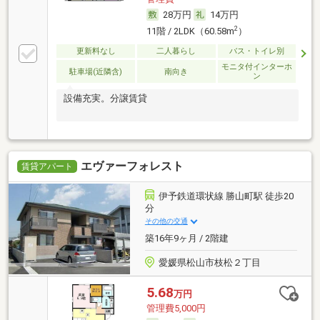
28万円
14万円
2
11階 / 2LDK（60.58m
）
更新料なし
二人暮らし
バス・トイレ別
モニタ付インターホ
駐車場(近隣含)
南向き
ン
設備充実。分譲賃貸
エヴァーフォレスト
賃貸アパート
伊予鉄道環状線 勝山町駅 徒歩20
分
その他の交通
築16年9ヶ月 / 2階建
愛媛県松山市枝松２丁目
5.68
万円
管理費5,000円