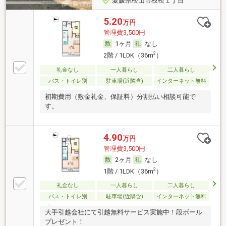
愛媛県松山市枝松１丁目
5.20
万円
管理費3,500円
1ヶ月
なし
2
2階 / 1LDK（36m
）
礼金なし
一人暮らし
二人暮らし
バス・トイレ別
駐車場(近隣含)
インターネット無料
初期費用（敷金礼金、保証料）分割払い相談可能で
す。
4.90
万円
管理費3,500円
2ヶ月
なし
2
1階 / 1LDK（36m
）
礼金なし
一人暮らし
二人暮らし
バス・トイレ別
駐車場(近隣含)
インターネット無料
大手引越会社にて引越無料サービス実施中！段ボール
プレゼント！