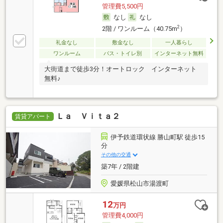
管理費5,500円
なし
なし
2
2階 / ワンルーム（40.75m
）
礼金なし
敷金なし
一人暮らし
ワンルーム
バス・トイレ別
インターネット無料
大街道まで徒歩3分！オートロック インターネット
無料♪
Ｌａ Ｖｉｔａ２
賃貸アパート
伊予鉄道環状線 勝山町駅 徒歩15
分
その他の交通
築7年 / 2階建
愛媛県松山市湯渡町
12
万円
管理費4,000円