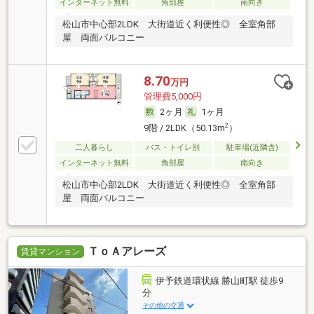
インターネット無料
角部屋
南向き
松山市中心部2LDK 大街道近く利便性◎ 全室角部
屋 両面バルコニー
8.70
万円
管理費5,000円
2ヶ月
1ヶ月
2
9階 / 2LDK（50.13m
）
二人暮らし
バス・トイレ別
駐車場(近隣含)
インターネット無料
角部屋
南向き
松山市中心部2LDK 大街道近く利便性◎ 全室角部
屋 両面バルコニー
ＴｏＡアレーズ
賃貸マンション
伊予鉄道環状線 勝山町駅 徒歩9
分
その他の交通