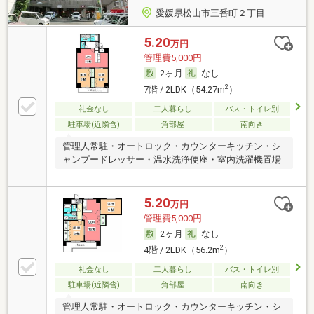
愛媛県松山市三番町２丁目
5.20
万円
管理費5,000円
2ヶ月
なし
2
7階 / 2LDK（54.27m
）
礼金なし
二人暮らし
バス・トイレ別
駐車場(近隣含)
角部屋
南向き
管理人常駐・オートロック・カウンターキッチン・シ
ャンプードレッサー・温水洗浄便座・室内洗濯機置場
5.20
万円
管理費5,000円
2ヶ月
なし
2
4階 / 2LDK（56.2m
）
礼金なし
二人暮らし
バス・トイレ別
駐車場(近隣含)
角部屋
南向き
管理人常駐・オートロック・カウンターキッチン・シ