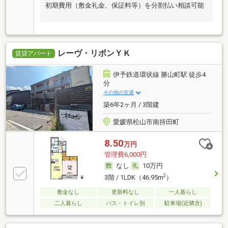
初期費用（敷金礼金、保証料等）を分割払い相談可能
レーヴ・リボンＹＫ
賃貸アパート
伊予鉄道環状線 勝山町駅 徒歩4
分
その他の交通
築6年2ヶ月 / 3階建
愛媛県松山市南持田町
8.50
万円
管理費6,000円
なし
10万円
2
3階 / 1LDK（46.95m
）
敷金なし
更新料なし
一人暮らし
二人暮らし
バス・トイレ別
駐車場(近隣含)