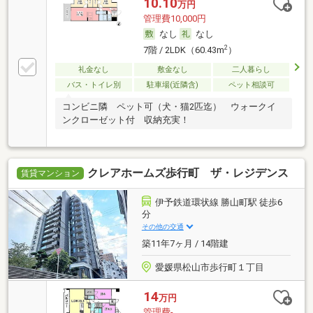
10.10
万円
管理費10,000円
なし
なし
2
7階 / 2LDK（60.43m
）
礼金なし
敷金なし
二人暮らし
バス・トイレ別
駐車場(近隣含)
ペット相談可
コンビニ隣 ペット可（犬・猫2匹迄） ウォークイ
ンクローゼット付 収納充実！
クレアホームズ歩行町 ザ・レジデンス
賃貸マンション
伊予鉄道環状線 勝山町駅 徒歩6
分
その他の交通
築11年7ヶ月 / 14階建
愛媛県松山市歩行町１丁目
14
万円
管理費-