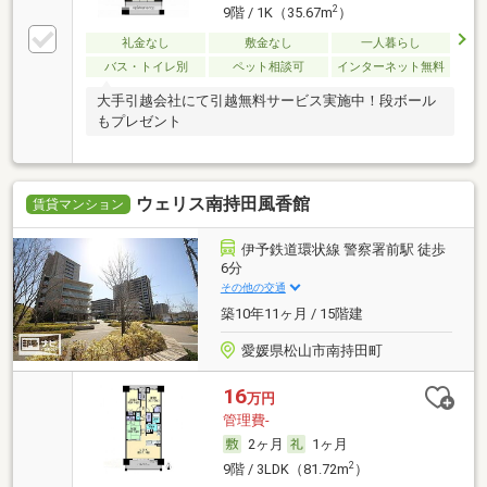
2
9階 / 1K（35.67m
）
礼金なし
敷金なし
一人暮らし
バス・トイレ別
ペット相談可
インターネット無料
大手引越会社にて引越無料サービス実施中！段ボール
もプレゼント
ウェリス南持田風香館
賃貸マンション
伊予鉄道環状線 警察署前駅 徒歩
6分
その他の交通
築10年11ヶ月 / 15階建
愛媛県松山市南持田町
16
万円
管理費-
2ヶ月
1ヶ月
2
9階 / 3LDK（81.72m
）