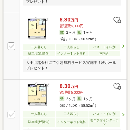
プレゼント！
8.30
万円
管理費6,000円
2ヶ月
1ヶ月
2
5階 / 1LDK（58.52m
）
一人暮らし
二人暮らし
バス・トイレ別
駐車場(近隣含)
インターネット無料
南向き
大手引越会社にて引越無料サービス実施中！段ボール
プレゼント！
8.30
万円
管理費6,000円
2ヶ月
1ヶ月
2
6階 / 1LDK（58.52m
）
一人暮らし
二人暮らし
バス・トイレ別
モニタ付インターホ
駐車場(近隣含)
インターネット無料
ン