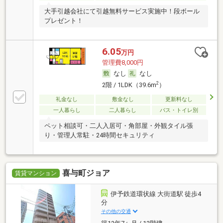
大手引越会社にて引越無料サービス実施中！段ボール
プレゼント！
6.05
万円
管理費8,000円
なし
なし
2
2階 / 1LDK（39.6m
）
礼金なし
敷金なし
更新料なし
一人暮らし
二人暮らし
バス・トイレ別
ペット相談可・二人入居可・角部屋・外観タイル張
り・管理人常駐・24時間セキュリティ
喜与町ジョア
賃貸マンション
伊予鉄道環状線 大街道駅 徒歩4
分
その他の交通