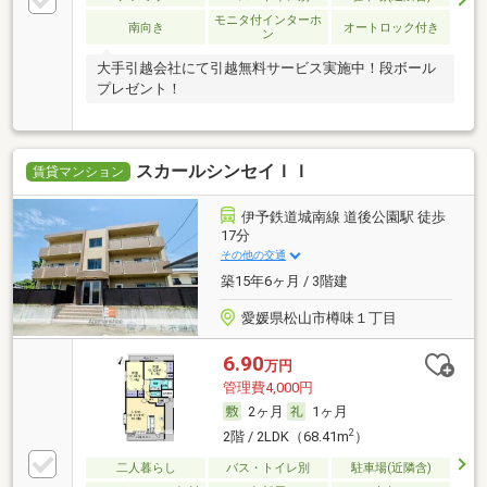
モニタ付インターホ
南向き
オートロック付き
ン
大手引越会社にて引越無料サービス実施中！段ボール
プレゼント！
スカールシンセイＩＩ
賃貸マンション
伊予鉄道城南線 道後公園駅 徒歩
17分
その他の交通
築15年6ヶ月 / 3階建
愛媛県松山市樽味１丁目
6.90
万円
管理費4,000円
2ヶ月
1ヶ月
2
2階 / 2LDK（68.41m
）
二人暮らし
バス・トイレ別
駐車場(近隣含)