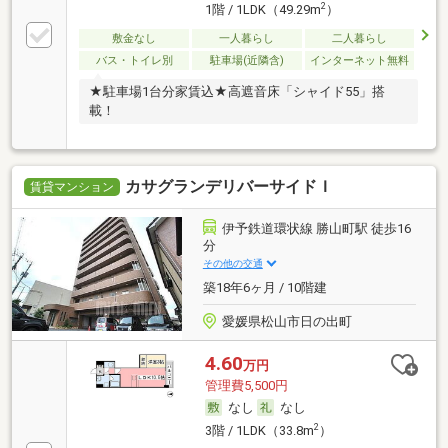
2
1階 / 1LDK（49.29m
）
敷金なし
一人暮らし
二人暮らし
バス・トイレ別
駐車場(近隣含)
インターネット無料
★駐車場1台分家賃込★高遮音床「シャイド55」搭
載！
カサグランデリバーサイドＩ
賃貸マンション
伊予鉄道環状線 勝山町駅 徒歩16
分
その他の交通
築18年6ヶ月 / 10階建
愛媛県松山市日の出町
4.60
万円
管理費5,500円
なし
なし
2
3階 / 1LDK（33.8m
）