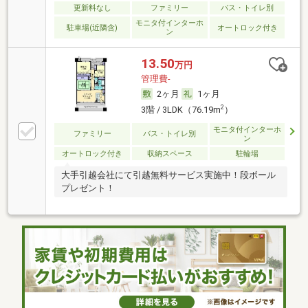
更新料なし
ファミリー
バス・トイレ別
モニタ付インターホ
駐車場(近隣含)
オートロック付き
ン
13.50
万円
管理費-
2ヶ月
1ヶ月
2
3階 / 3LDK（76.19m
）
モニタ付インターホ
ファミリー
バス・トイレ別
ン
オートロック付き
収納スペース
駐輪場
大手引越会社にて引越無料サービス実施中！段ボール
プレゼント！