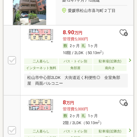
築12年7ヶ月 / 12階建
愛媛県松山市喜与町２丁目
8.90
万円
管理費5,000円
2ヶ月
1ヶ月
2
10階 / 2LDK（50.13m
）
二人暮らし
バス・トイレ別
駐車場(近隣含)
インターネット無料
角部屋
南向き
松山市中心部2LDK 大街道近く利便性◎ 全室角部
屋 両面バルコニー
8
万円
管理費5,000円
2ヶ月
1ヶ月
2
2階 / 2LDK（50.13m
）
二人暮らし
バス・トイレ別
駐車場(近隣含)