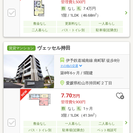
管理費3,500円
なし
7.4万円
2
1階 / 1LDK（46.68m
）
敷金なし
更新料なし
一人暮らし
二人暮らし
バス・トイレ別
駐車場(近隣含)
ヴェッセル持田
賃貸マンション
伊予鉄道城南線 南町駅 徒歩8分
その他の交通
築8年6ヶ月 / 5階建
愛媛県松山市持田町２丁目
7.70
万円
管理費9,900円
なし
1ヶ月
2
3階 / 1LDK（41.3m
）
敷金なし
一人暮らし
二人暮らし
バス・トイレ別
駐車場(近隣含)
ペット相談可