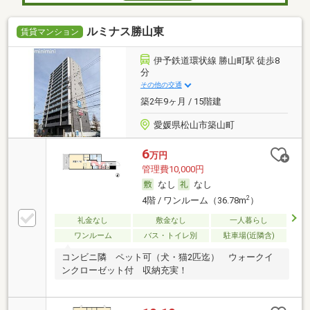
ルミナス勝山東
賃貸マンション
伊予鉄道環状線 勝山町駅 徒歩8
分
その他の交通
築2年9ヶ月 / 15階建
愛媛県松山市築山町
6
万円
管理費10,000円
なし
なし
2
4階 / ワンルーム（36.78m
）
礼金なし
敷金なし
一人暮らし
ワンルーム
バス・トイレ別
駐車場(近隣含)
コンビニ隣 ペット可（犬・猫2匹迄） ウォークイ
ンクローゼット付 収納充実！