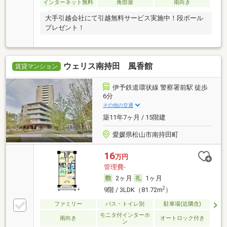
インターネット無料
角部屋
南向き
大手引越会社にて引越無料サービス実施中！段ボール
プレゼント！
ウェリス南持田 風香館
賃貸マンション
伊予鉄道環状線 警察署前駅 徒歩
6分
その他の交通
築11年7ヶ月 / 15階建
愛媛県松山市南持田町
16
万円
管理費-
2ヶ月
1ヶ月
2
9階 / 3LDK（81.72m
）
ファミリー
バス・トイレ別
駐車場(近隣含)
モニタ付インターホ
南向き
オートロック付き
ン