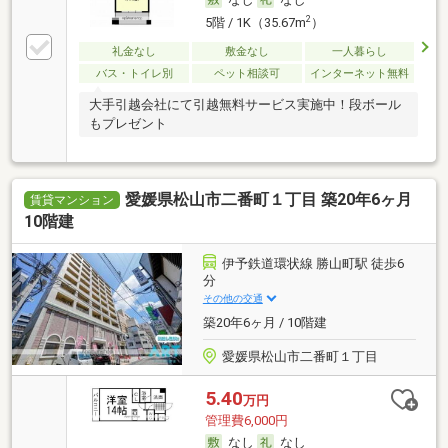
2
5階 / 1K（35.67m
）
礼金なし
敷金なし
一人暮らし
バス・トイレ別
ペット相談可
インターネット無料
大手引越会社にて引越無料サービス実施中！段ボール
もプレゼント
愛媛県松山市二番町１丁目 築20年6ヶ月
賃貸マンション
10階建
伊予鉄道環状線 勝山町駅 徒歩6
分
その他の交通
築20年6ヶ月 / 10階建
愛媛県松山市二番町１丁目
5.40
万円
管理費6,000円
なし
なし