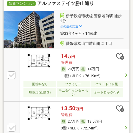
アルファステイツ勝山通り
賃貸マンション
伊予鉄道環状線 警察署前駅 徒歩
2分
その他の交通
築23年4ヶ月 / 14階建
愛媛県松山市勝山町２丁目
14
万円
管理費-
28万円
14万円
2
11階 / 3LDK（76.19m
）
更新料なし
ファミリー
バス・トイレ別
モニタ付インターホ
駐車場(近隣含)
オートロック付き
ン
13.50
万円
管理費-
27万円
13.5万円
2
3階 / 3LDK（72.74m
）