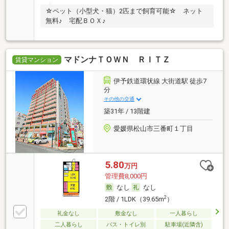
☆ペット（小型犬・猫）2匹まで飼育可能☆ ネット
無料♪ 宅配ＢＯＸ♪
マドンナＴＯＷＮ ＲＩＴＺ
賃貸マンション
伊予鉄道環状線 大街道駅 徒歩7
分
その他の交通
築31年 / 13階建
愛媛県松山市三番町１丁目
5.80
万円
管理費8,000円
なし
なし
2
2階 / 1LDK（39.65m
）
礼金なし
敷金なし
一人暮らし
二人暮らし
バス・トイレ別
駐車場(近隣含)