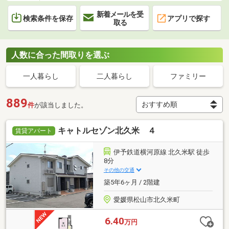
新着メールを受
検索条件を保存
アプリで探す
取る
人数に合った間取りを選ぶ
一人暮らし
二人暮らし
ファミリー
889
件
が該当しました。
キャトルセゾン北久米 ４
賃貸アパート
伊予鉄道横河原線 北久米駅 徒歩
8分
その他の交通
築5年6ヶ月 / 2階建
愛媛県松山市北久米町
6.40
万円