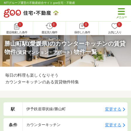
NTTグループ運営の不動産総合サイト goo住宅・不動産
1
0
0
0
最近検索した条件
最近見た物件
保存した条件
お気に入り
勝山町駅(愛媛県)のカウンターキッチンの賃貸
物件
物件一覧
(賃貸マンション・アパート)
毎日の料理も楽しくなりそう
カウンターキッチンのある賃貸物件特集
駅
変更する
伊予鉄道環状線/勝山町
条件
変更する
カウンターキッチン