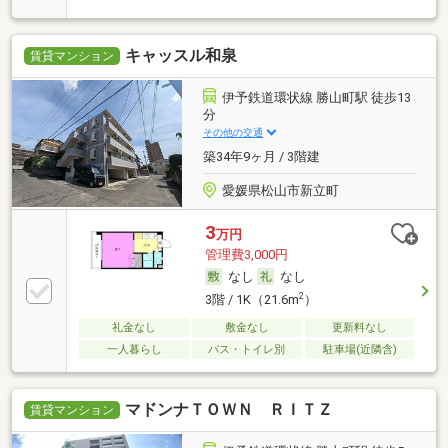
キャッスル和泉
賃貸マンション
伊予鉄道環状線 勝山町駅 徒歩13
分
その他の交通
築34年9ヶ月 / 3階建
愛媛県松山市新立町
3
万円
管理費3,000円
なし
なし
2
3階 / 1K（21.6m
）
礼金なし
敷金なし
更新料なし
一人暮らし
バス・トイレ別
駐車場(近隣含)
マドンナＴＯＷＮ ＲＩＴＺ
賃貸マンション