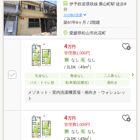
伊予鉄道環状線 勝山町駅 徒歩8
分
その他の交通
築61年6ヶ月 / 2階建
愛媛県松山市此花町
4
万円
管理費2,000円
なし
なし
2
/ 2LDK（45m
）
礼金なし
敷金なし
二人暮らし
バス・トイレ別
駐車場(近隣含)
南向き
メゾネット・室内洗濯機置場・南向き・ウォシュレッ
ト
4
万円
管理費2,000円
なし
なし
2
/ 2LDK（45m
）