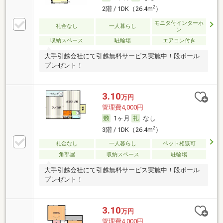
2
2階 / 1DK（26.4m
）
モニタ付インターホ
礼金なし
一人暮らし
ン
収納スペース
駐輪場
エアコン付き
大手引越会社にて引越無料サービス実施中！段ボール
プレゼント！
3.10
万円
管理費4,000円
1ヶ月
なし
2
3階 / 1DK（26.4m
）
礼金なし
一人暮らし
ペット相談可
角部屋
収納スペース
駐輪場
大手引越会社にて引越無料サービス実施中！段ボール
プレゼント！
3.10
万円
管理費4,000円