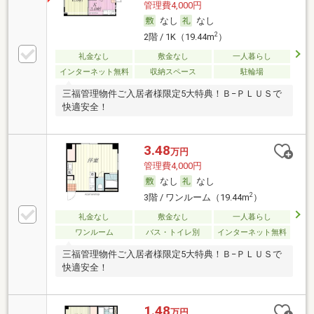
管理費4,000円
なし
なし
2
2階 / 1K（19.44m
）
礼金なし
敷金なし
一人暮らし
インターネット無料
収納スペース
駐輪場
三福管理物件ご入居者様限定5大特典！Ｂ−ＰＬＵＳで
快適安全！
3.48
万円
管理費4,000円
なし
なし
2
3階 / ワンルーム（19.44m
）
礼金なし
敷金なし
一人暮らし
ワンルーム
バス・トイレ別
インターネット無料
三福管理物件ご入居者様限定5大特典！Ｂ−ＰＬＵＳで
快適安全！
1.48
万円