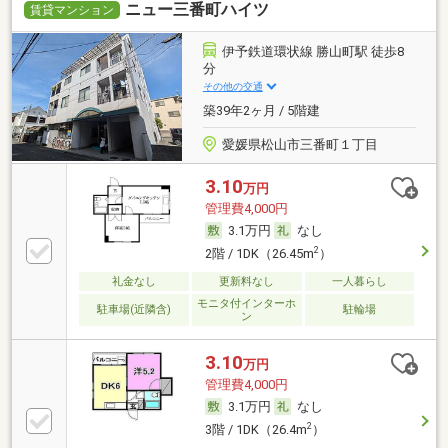
ニュー三番町ハイツ
賃貸マンション
伊予鉄道環状線 勝山町駅 徒歩8
分
その他の交通
築39年2ヶ月 / 5階建
愛媛県松山市三番町１丁目
3.10
万円
管理費4,000円
3.1万円
なし
2
2階 / 1DK（26.45m
）
礼金なし
更新料なし
一人暮らし
モニタ付インターホ
駐車場(近隣含)
駐輪場
ン
3.10
万円
管理費4,000円
3.1万円
なし
2
3階 / 1DK（26.4m
）