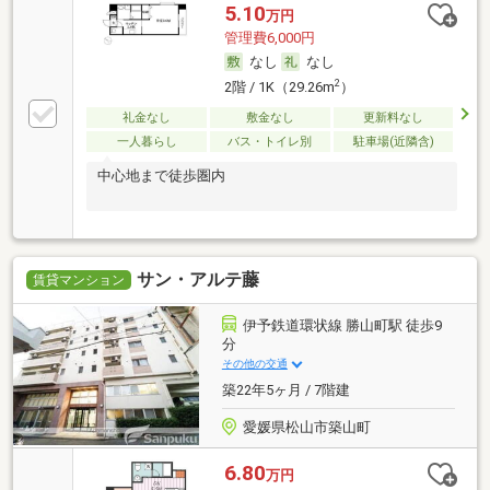
5.10
万円
管理費6,000円
なし
なし
2
2階 / 1K（29.26m
）
礼金なし
敷金なし
更新料なし
一人暮らし
バス・トイレ別
駐車場(近隣含)
中心地まで徒歩圏内
サン・アルテ藤
賃貸マンション
伊予鉄道環状線 勝山町駅 徒歩9
分
その他の交通
築22年5ヶ月 / 7階建
愛媛県松山市築山町
6.80
万円