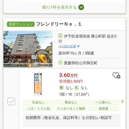
残り1件を表示する
フレンドリーＮｏ．１
賃貸マンション
伊予鉄道環状線 勝山町駅 徒歩5
分
その他の交通
築30年10ヶ月 / 5階建
愛媛県松山市御宝町
3.60
万円
管理費2,500円
なし
なし
2
1階 / 1K（27.2m
）
礼金なし
敷金なし
一人暮らし
バス・トイレ別
インターネット無料
角部屋
初期費用（敷金礼金、保証料等）を分割払い相談可