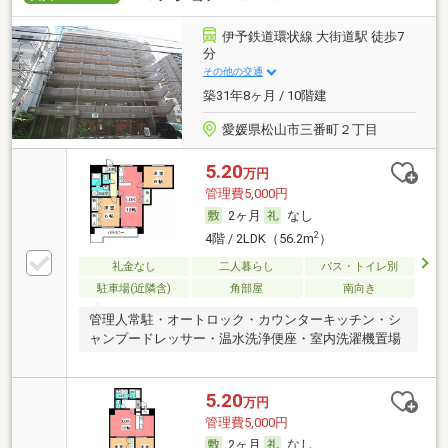
伊予鉄道環状線 大街道駅 徒歩7
分
その他の交通
築31年8ヶ月 / 10階建
愛媛県松山市三番町２丁目
5.20
万円
管理費5,000円
2ヶ月
なし
2
4階 / 2LDK（56.2m
）
礼金なし
二人暮らし
バス・トイレ別
駐車場(近隣含)
角部屋
南向き
管理人常駐・オートロック・カウンターキッチン・シ
ャンプードレッサー・温水洗浄便座・室内洗濯機置場
5.20
万円
管理費5,000円
2ヶ月
なし