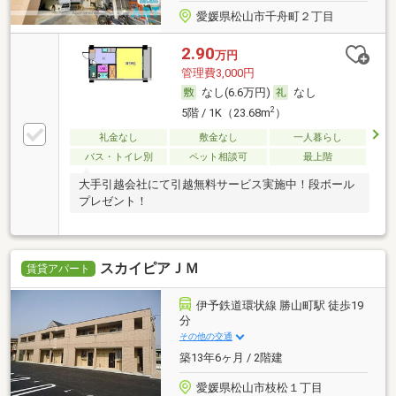
愛媛県松山市千舟町２丁目
2.90
万円
管理費3,000円
なし(6.6万円)
なし
2
5階 / 1K（23.68m
）
礼金なし
敷金なし
一人暮らし
バス・トイレ別
ペット相談可
最上階
大手引越会社にて引越無料サービス実施中！段ボール
プレゼント！
スカイピアＪＭ
賃貸アパート
伊予鉄道環状線 勝山町駅 徒歩19
分
その他の交通
築13年6ヶ月 / 2階建
愛媛県松山市枝松１丁目