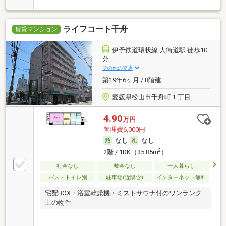
ライフコート千舟
賃貸マンション
伊予鉄道環状線 大街道駅 徒歩10
分
その他の交通
築19年6ヶ月 / 8階建
愛媛県松山市千舟町１丁目
4.90
万円
管理費6,000円
なし
なし
2
2階 / 1DK（35.85m
）
礼金なし
敷金なし
一人暮らし
バス・トイレ別
駐車場(近隣含)
インターネット無料
宅配BOX・浴室乾燥機・ミストサウナ付のワンランク
上の物件