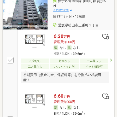
伊予鉄道環状線 勝山町駅 徒歩5
分
その他の交通
築31年8ヶ月 / 13階建
愛媛県松山市三番町１丁目
6.20
万円
管理費8,000円
なし
なし
2
4階 / 1LDK（39.6m
）
礼金なし
敷金なし
一人暮らし
二人暮らし
バス・トイレ別
ペット相談可
初期費用（敷金礼金、保証料等）を分割払い相談可
能！
6.60
万円
管理費8,000円
なし
なし
2
8階 / 1LDK（39.6m
）