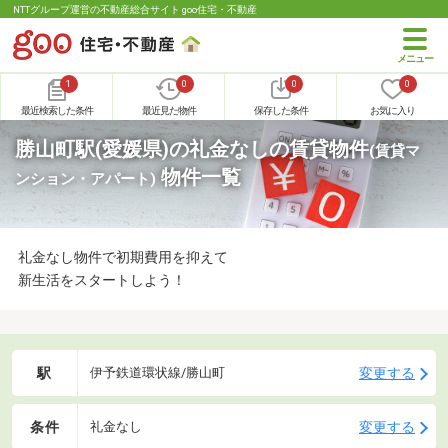
NTTグループ運営の不動産総合サイト goo住宅・不動産
1
0
0
0
最近検索した条件
最近見た物件
保存した条件
お気に入り
勝山町駅(愛媛県)の礼金なしの賃貸物件
(賃貸マ
物件一覧
ンション・アパート)
礼金なし物件で初期費用を抑えて
新生活をスタートしよう！
駅
変更する
伊予鉄道環状線/勝山町
条件
変更する
礼金なし