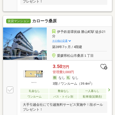
プレゼント！
カローラ桑原
賃貸マンション
伊予鉄道環状線 勝山町駅 徒歩21
分
その他の交通
築28年7ヶ月 / 4階建
愛媛県松山市桑原１丁目
3.50
万円
管理費3,000円
なし
なし
2
3階 / ワンルーム（39.4m
）
礼金なし
敷金なし
一人暮らし
ワンルーム
バス・トイレ別
駐車場(近隣含)
大手引越会社にて引越無料サービス実施中！段ボール
プレゼント！