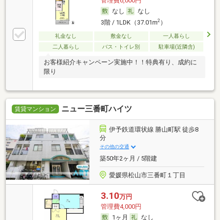
管理費6,000円
なし
なし
2
3階 / 1LDK（37.01m
）
礼金なし
敷金なし
一人暮らし
二人暮らし
バス・トイレ別
駐車場(近隣含)
お客様紹介キャンペーン実施中！！特典有り、成約に
限り
ニュー三番町ハイツ
賃貸マンション
伊予鉄道環状線 勝山町駅 徒歩8
分
その他の交通
築50年2ヶ月 / 5階建
愛媛県松山市三番町１丁目
3.10
万円
管理費4,000円
1ヶ月
なし