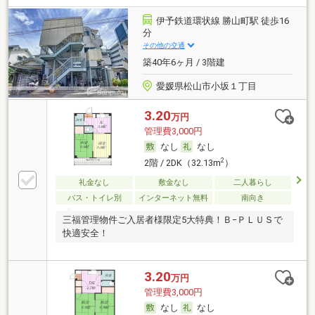
伊予鉄道環状線 勝山町駅 徒歩16
分
その他の交通
築40年6ヶ月 / 3階建
愛媛県松山市小坂１丁目
3.20
万円
管理費3,000円
なし
なし
2
2階 / 2DK（32.13m
）
礼金なし
敷金なし
二人暮らし
バス・トイレ別
インターネット無料
南向き
三福管理物件ご入居者様限定5大特典！Ｂ−ＰＬＵＳで
快適安全！
3.20
万円
管理費3,000円
なし
なし