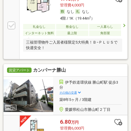
管理費4,000円
なし
なし
2
4階 / 1K（19.44m
）
礼金なし
敷金なし
一人暮らし
インターネット無料
最上階
角部屋
三福管理物件ご入居者様限定5大特典！Ｂ−ＰＬＵＳで
快適安全！
カンパーナ勝山
賃貸アパート
伊予鉄道環状線 勝山町駅 徒歩3
分
その他の交通
築8年5ヶ月 / 3階建
愛媛県松山市勝山町２丁目
6.80
万円
管理費6,000円