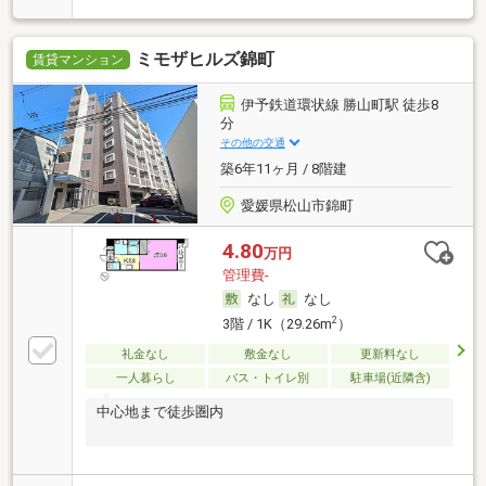
ミモザヒルズ錦町
賃貸マンション
伊予鉄道環状線 勝山町駅 徒歩8
分
その他の交通
築6年11ヶ月 / 8階建
愛媛県松山市錦町
4.80
万円
管理費-
なし
なし
2
3階 / 1K（29.26m
）
礼金なし
敷金なし
更新料なし
一人暮らし
バス・トイレ別
駐車場(近隣含)
中心地まで徒歩圏内