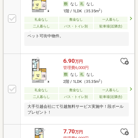
なし
なし
2
1階 / 1LDK（35.35m
）
礼金なし
敷金なし
一人暮らし
二人暮らし
バス・トイレ別
駐車場(近隣含)
ペット可街中物件。
6.90
万円
管理費6,000円
なし
なし
2
2階 / 1LDK（35.35m
）
礼金なし
敷金なし
一人暮らし
二人暮らし
バス・トイレ別
駐車場(近隣含)
大手引越会社にて引越無料サービス実施中！段ボール
プレゼント！
7.70
万円