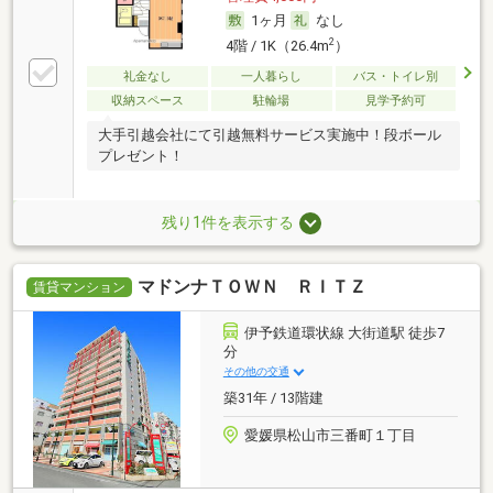
1ヶ月
なし
2
4階 / 1K（26.4m
）
礼金なし
一人暮らし
バス・トイレ別
収納スペース
駐輪場
見学予約可
大手引越会社にて引越無料サービス実施中！段ボール
プレゼント！
残り1件を表示する
マドンナＴＯＷＮ ＲＩＴＺ
賃貸マンション
伊予鉄道環状線 大街道駅 徒歩7
分
その他の交通
築31年 / 13階建
愛媛県松山市三番町１丁目