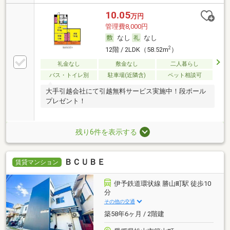
10.05
万円
管理費8,000円
なし
なし
2
12階 / 2LDK（58.52m
）
礼金なし
敷金なし
二人暮らし
バス・トイレ別
駐車場(近隣含)
ペット相談可
大手引越会社にて引越無料サービス実施中！段ボール
プレゼント！
残り6件を表示する
ＢＣＵＢＥ
賃貸マンション
伊予鉄道環状線 勝山町駅 徒歩10
分
その他の交通
築58年6ヶ月 / 2階建