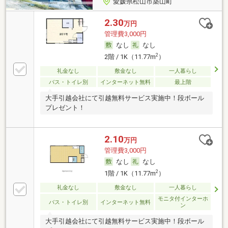
愛媛県松山市築山町
2.30
万円
管理費3,000円
なし
なし
2
2階 / 1K（11.77m
）
礼金なし
敷金なし
一人暮らし
バス・トイレ別
インターネット無料
最上階
大手引越会社にて引越無料サービス実施中！段ボール
プレゼント！
2.10
万円
管理費3,000円
なし
なし
2
1階 / 1K（11.77m
）
礼金なし
敷金なし
一人暮らし
モニタ付インターホ
バス・トイレ別
インターネット無料
ン
大手引越会社にて引越無料サービス実施中！段ボール