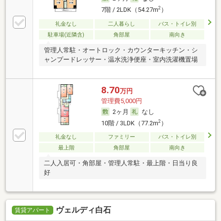
2
7階 / 2LDK（54.27m
）
礼金なし
二人暮らし
バス・トイレ別
駐車場(近隣含)
角部屋
南向き
管理人常駐・オートロック・カウンターキッチン・シ
ャンプードレッサー・温水洗浄便座・室内洗濯機置場
8.70
万円
管理費5,000円
2ヶ月
なし
2
10階 / 3LDK（77.2m
）
礼金なし
ファミリー
バス・トイレ別
最上階
角部屋
南向き
二人入居可・角部屋・管理人常駐・最上階・日当り良
好
ヴェルディ白石
賃貸アパート