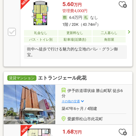
5.60
万円
管理費4,000円
6.6万円
なし
2
1階 / 2DK（43.74m
）
礼金なし
更新料なし
二人暮らし
バス・トイレ別
駐車場(近隣含)
角部屋
街中へ徒歩で行ける魅力的な立地のパレ・グラン御
宝。
エトランジェール此花
賃貸マンション
伊予鉄道環状線 勝山町駅 徒歩6
分
その他の交通
築47年6ヶ月 / 4階建
愛媛県松山市此花町
1.68
万円