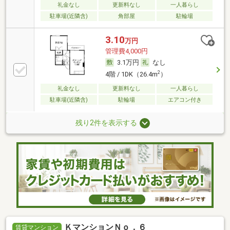
礼金なし
更新料なし
一人暮らし
駐車場(近隣含)
角部屋
駐輪場
3.10
万円
管理費4,000円
3.1万円
なし
2
4階 / 1DK（26.4m
）
礼金なし
更新料なし
一人暮らし
駐車場(近隣含)
駐輪場
エアコン付き
残り2件を表示する
ＫマンションＮｏ．６
賃貸マンション