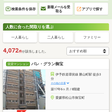
新着メールを受
検索条件を保存
アプリで探す
取る
人数に合った間取りを選ぶ
一人暮らし
二人暮らし
ファミリー
4,072
件
が該当しました。
パレ・グラン御宝
賃貸マンション
伊予鉄道環状線 勝山町駅 徒歩3
分
その他の交通
築17年6ヶ月 / 8階建
愛媛県松山市御宝町