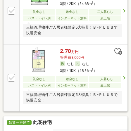
2
3階 / 2DK（34.68m
）
礼金なし
敷金なし
二人暮らし
バス・トイレ別
インターネット無料
最上階
三福管理物件ご入居者様限定5大特典！Ｂ−ＰＬＵＳで
快適安全！
2.70
万円
管理費3,000円
なし
なし
2
3階 / 1DK（18.36m
）
礼金なし
敷金なし
一人暮らし
バス・トイレ別
インターネット無料
最上階
三福管理物件ご入居者様限定5大特典！Ｂ−ＰＬＵＳで
快適安全！
此花住宅
賃貸一戸建て