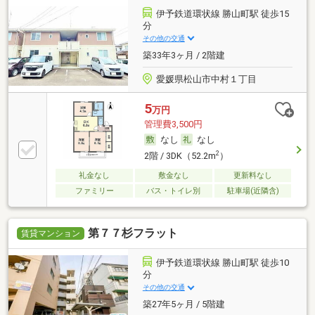
伊予鉄道環状線 勝山町駅 徒歩15
分
その他の交通
築33年3ヶ月 / 2階建
愛媛県松山市中村１丁目
5
万円
管理費3,500円
なし
なし
2
2階 / 3DK（52.2m
）
礼金なし
敷金なし
更新料なし
ファミリー
バス・トイレ別
駐車場(近隣含)
第７７杉フラット
賃貸マンション
伊予鉄道環状線 勝山町駅 徒歩10
分
その他の交通
築27年5ヶ月 / 5階建