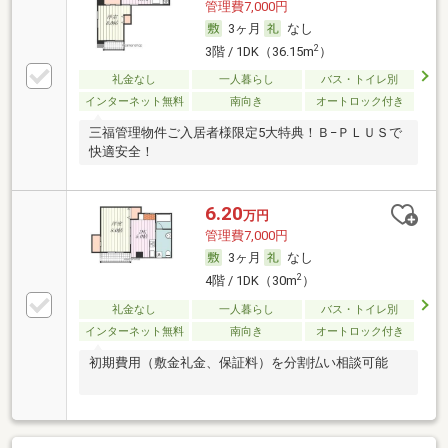
管理費7,000円
3ヶ月
なし
2
3階 / 1DK（36.15m
）
礼金なし
一人暮らし
バス・トイレ別
インターネット無料
南向き
オートロック付き
三福管理物件ご入居者様限定5大特典！Ｂ−ＰＬＵＳで
快適安全！
6.20
万円
管理費7,000円
3ヶ月
なし
2
4階 / 1DK（30m
）
礼金なし
一人暮らし
バス・トイレ別
インターネット無料
南向き
オートロック付き
初期費用（敷金礼金、保証料）を分割払い相談可能