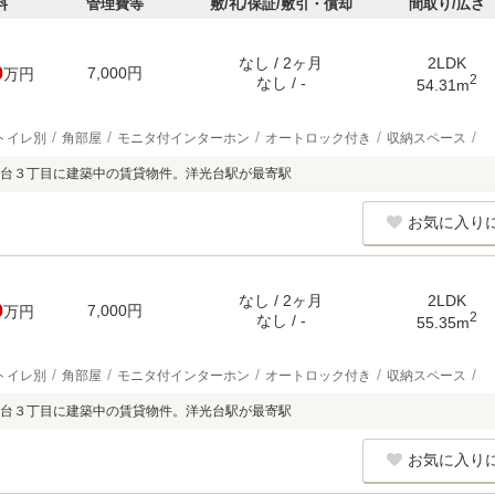
料
管理費等
敷/礼/保証/敷引・償却
間取り/広さ
なし / 2ヶ月
2LDK
0
7,000円
万円
2
なし / -
54.31m
トイレ別
角部屋
モニタ付インターホン
オートロック付き
収納スペース
台３丁目に建築中の賃貸物件。洋光台駅が最寄駅
お気に入り
なし / 2ヶ月
2LDK
0
7,000円
万円
2
なし / -
55.35m
トイレ別
角部屋
モニタ付インターホン
オートロック付き
収納スペース
台３丁目に建築中の賃貸物件。洋光台駅が最寄駅
お気に入り