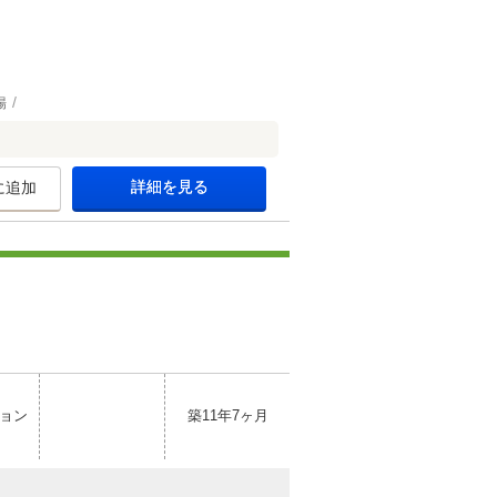
場
詳細を見る
に追加
ョン
築11年7ヶ月