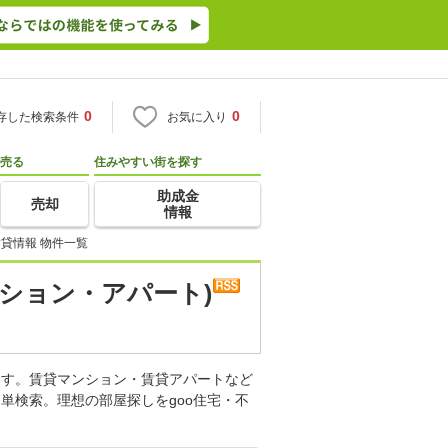
0
0
存した検索条件
お気に入り
売る
住みやすい街を探す
助成金
売却
情報
貸情報 物件一覧
ション・アパート)
ます。賃貸マンション・賃貸アパートなど
単検索。理想の部屋探しをgoo住宅・不