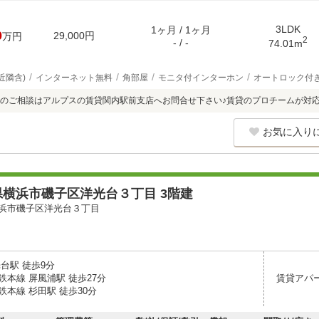
3LDK
1ヶ月 / 1ヶ月
0
29,000円
万円
2
- / -
74.01m
近隣含)
インターネット無料
角部屋
モニタ付インターホン
オートロック付
のご相談はアルプスの賃貸関内駅前支店へお問合せ下さい♪賃貸のプロチームが対
お気に入り
横浜市磯子区洋光台３丁目 3階建
浜市磯子区洋光台３丁目
台駅 徒歩9分
鉄本線 屏風浦駅 徒歩27分
賃貸アパ
本線 杉田駅 徒歩30分