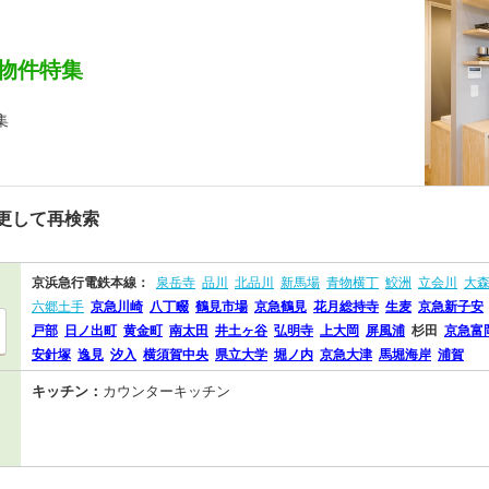
物件特集
集
更して再検索
京浜急行電鉄本線：
泉岳寺
品川
北品川
新馬場
青物横丁
鮫洲
立会川
大
六郷土手
京急川崎
八丁畷
鶴見市場
京急鶴見
花月総持寺
生麦
京急新子安
戸部
日ノ出町
黄金町
南太田
井土ヶ谷
弘明寺
上大岡
屏風浦
杉田
京急富
安針塚
逸見
汐入
横須賀中央
県立大学
堀ノ内
京急大津
馬堀海岸
浦賀
キッチン：
カウンターキッチン