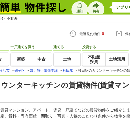
住宅・不動産
0
最近見た物件
保
一戸建てを買う
建てる
投資する
不動産
古
新築
中古
土地
土地活用
投資
横浜市
>
磯子区
>
京浜急行電鉄本線
>
杉田駅
>
杉田駅のカウンターキッチンの賃
カウンターキッチンの賃貸物件(賃貸マン
ンの賃貸マンション、アパート、賃貸一戸建てなどの賃貸物件をご紹介し
動産。賃料・専有面積・間取り・写真・人気のこだわり条件から物件を簡