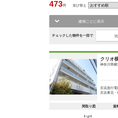
473
件
並び替え
建物ごとに表示
チェックした物件を一括で
クリオ
神奈川県横
京浜急行電
京浜東北・
間取り図
賃