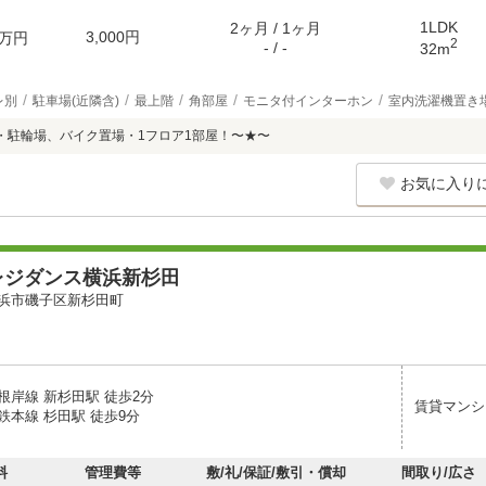
1LDK
2ヶ月 / 1ヶ月
3,000円
万円
2
- / -
32m
レ別
駐車場(近隣含)
最上階
角部屋
モニタ付インターホン
室内洗濯機置き
・駐輪場、バイク置場・1フロア1部屋！〜★〜
お気に入り
レジダンス横浜新杉田
浜市磯子区新杉田町
根岸線 新杉田駅 徒歩2分
賃貸マンシ
鉄本線 杉田駅 徒歩9分
料
管理費等
敷/礼/保証/敷引・償却
間取り/広さ