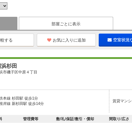
部屋ごとに表示
お気に入りに追加
空室状況
横浜杉田
浜市磯子区中原４丁目
鉄本線 杉田駅 徒歩1分
賃貸マンシ
根岸線 新杉田駅 徒歩14分
料
管理費等
敷/礼/保証/敷引・償却
間取り/広さ