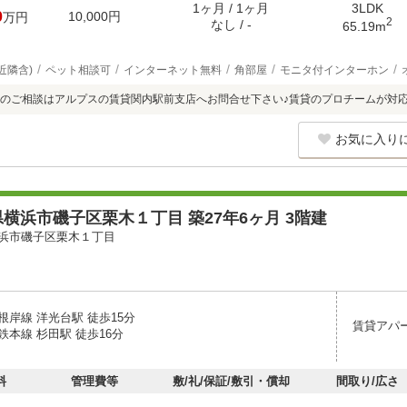
1ヶ月 / 1ヶ月
3LDK
0
10,000円
万円
2
なし / -
65.19m
近隣含)
ペット相談可
インターネット無料
角部屋
モニタ付インターホン
のご相談はアルプスの賃貸関内駅前支店へお問合せ下さい♪賃貸のプロチームが対
お気に入り
横浜市磯子区栗木１丁目 築27年6ヶ月 3階建
浜市磯子区栗木１丁目
根岸線 洋光台駅 徒歩15分
賃貸アパ
本線 杉田駅 徒歩16分
料
管理費等
敷/礼/保証/敷引・償却
間取り/広さ