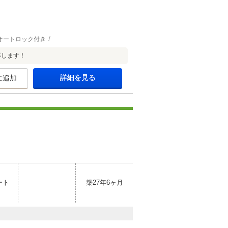
オートロック付き
応します！
詳細を見る
に追加
ート
築27年6ヶ月