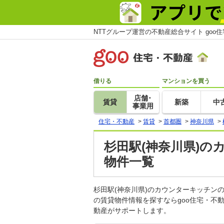
NTTグループ運営の不動産総合サイト goo
借りる
マンションを買う
店舗･
賃貸
新築
中
事業用
住宅・不動産
>
賃貸
>
首都圏
>
神奈川県
>
杉田駅(神奈川県)の
物件一覧
杉田駅(神奈川県)のカウンターキッチ
の賃貸物件情報を探すならgoo住宅・不
動産がサポートします。