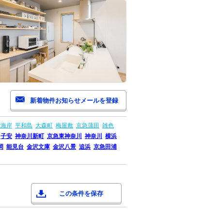
森海岸
平和島
大森町
梅屋敷
京急蒲田
雑色
子安
神奈川新町
京急東神奈川
神奈川
横浜
岡
能見台
金沢文庫
金沢八景
追浜
京急田浦
この条件を保存