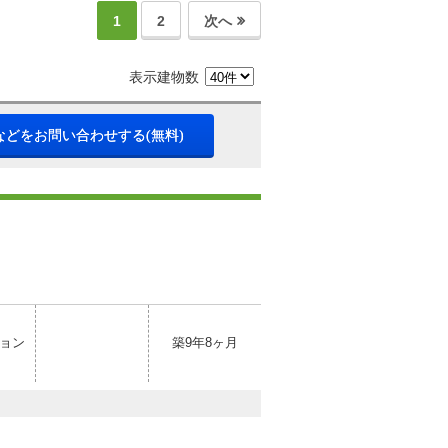
1
2
次へ
表示建物数
などをお問い合わせする(無料)
ョン
築9年8ヶ月