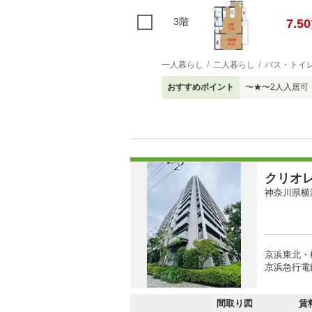
3階
7.50
一人暮らし
二人暮らし
バス・トイ
おすすめポイント
〜★〜2人入居可
クリオ
神奈川県横
京浜東北・
京浜急行電
間取り図
賃