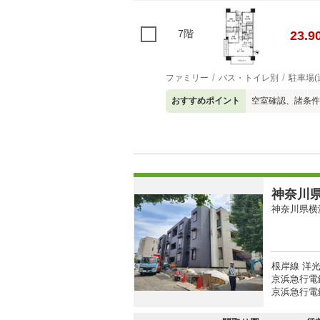
7階
23.9
ファミリー
バス・トイレ別
駐車場(
おすすめポイント
空室確認、諸条件
神奈川県
神奈川県横
根岸線 洋光
京浜急行電
京浜急行電鉄