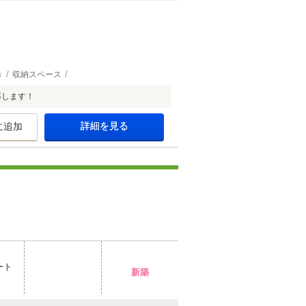
き
収納スペース
応します！
詳細を見る
に追加
ート
新築