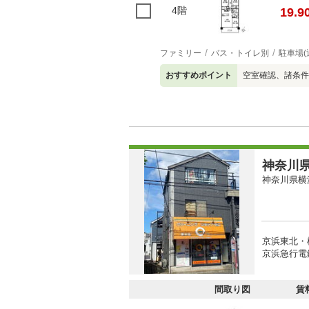
4階
19.9
ファミリー
バス・トイレ別
駐車場(
おすすめポイント
空室確認、諸条件
神奈川県
神奈川県横
京浜東北・
京浜急行電鉄
間取り図
賃