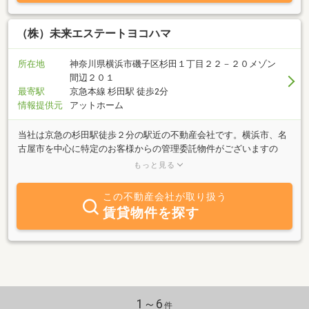
（株）未来エステートヨコハマ
所在地
神奈川県横浜市磯子区杉田１丁目２２－２０メゾン
間辺２０１
最寄駅
京急本線 杉田駅 徒歩2分
情報提供元
アットホーム
当社は京急の杉田駅徒歩２分の駅近の不動産会社です。横浜市、名
古屋市を中心に特定のお客様からの管理委託物件がございますの
で、ご相談ください。売買、賃貸、管理幅広く業務を行っています
もっと見る
ので、ぜひご相談ください。
この不動産会社が取り扱う
賃貸物件を探す
1～6
件