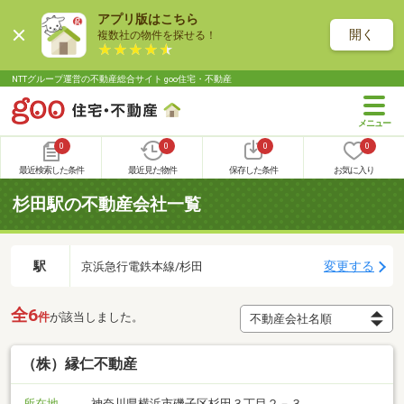
アプリ版はこちら
開く
複数社の物件を探せる！
NTTグループ運営の不動産総合サイト goo住宅・不動産
0
0
0
0
最近検索した条件
最近見た物件
保存した条件
お気に入り
杉田駅の不動産会社一覧
駅
変更する
京浜急行電鉄本線/杉田
全6
件
が該当しました。
（株）縁仁不動産
所在地
神奈川県横浜市磯子区杉田３丁目２－３