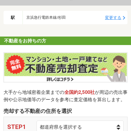
駅
変更する
京浜急行電鉄本線/杉田
不動産をお持ちの方
大手から地域密着企業までの
全国約2,500社
が周辺の売出事
例や公示地価等のデータを参考に査定価格を算出します。
売却する不動産の住所を選択
STEP1