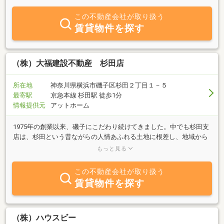
関する質問は何でもお気軽にご相談下さい。お問い合わせ
info@taiko-corp.com
この不動産会社が取り扱う
賃貸物件を探す
（株）大福建設不動産 杉田店
所在地
神奈川県横浜市磯子区杉田２丁目１－５
最寄駅
京急本線 杉田駅 徒歩1分
情報提供元
アットホーム
1975年の創業以来、磯子にこだわり続けてきました。中でも杉田支
店は、杉田という昔ながらの人情あふれる土地に根差し、地域から
の信頼も厚く、学生さんや社会人の方に加えて、シングルマザーの
もっと見る
方や第二の人生を歩まれようとされている方々、お体に障害をお持
ちの方々にも、土地柄に相違ない心のこもった対応で、明るい住ま
この不動産会社が取り扱う
いを提供してまいりました。お部屋と家を探されている方は、大福
賃貸物件を探す
に来てみませんか？きっといい物件が見つかりますよ！
（株）ハウスビー