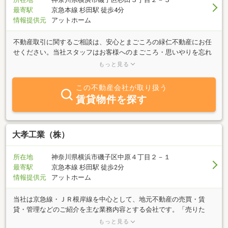
最寄駅
京急本線 杉田駅 徒歩4分
情報提供元
アットホーム
不動産取引に関するご相談は、安心とまごころの緑仁不動産にお任
せください。当社スタッフはお客様へのまごころ・思いやりを忘れ
ず、コミュニケーションを何より大切に考えております。お客様の
もっと見る
ライフスタイルに合わせた、快適で安心できるお住まいが見つかる
よう、賃貸、売買物件のご要望にお応えしてまいります。お客様へ
この不動産会社が取り扱う
の誠意がモットーの緑仁不動産へぜひご来店ください。
賃貸物件を探す
大孝工業（株）
所在地
神奈川県横浜市磯子区中原４丁目２－１
最寄駅
京急本線 杉田駅 徒歩2分
情報提供元
アットホーム
当社は京急線・ＪＲ根岸線を中心として、地元不動産の売買・賃
貸・管理などのご紹介を主な業務内容とする会社です。「売りた
い」「買いたい」「借りたい」「貸したい」ご希望の方、不動産に
もっと見る