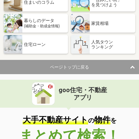
住まいのコラム
を見つけよう
暮らしのデータ
家賃相場
(補助金・助成金情報)
人気タウン
住宅ローン
ランキング
ページトップに戻る
goo住宅・不動産
アプリ
大手不動産サイト
物件
の
を
まとめて検索！