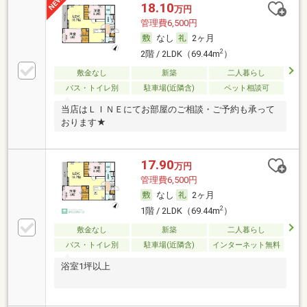
18.10
万円
管理費6,500円
なし
2ヶ月
2
2階 / 2LDK（69.44m
）
敷金なし
新築
二人暮らし
バス・トイレ別
駐車場(近隣含)
ペット相談可
当店はＬＩＮＥにてお部屋のご相談・ご予約も承って
おります★
17.90
万円
管理費6,500円
なし
2ヶ月
2
1階 / 2LDK（69.44m
）
敷金なし
新築
二人暮らし
バス・トイレ別
駐車場(近隣含)
インターネット無料
浴室1坪以上