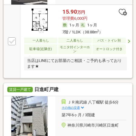
15.90
万円
管理費6,000円
1ヶ月
1ヶ月
2
7階 / 1LDK（38.88m
）
一人暮らし
二人暮らし
バス・トイレ別
モニタ付インターホ
駐車場(近隣含)
オートロック付き
ン
当店はLINEにてお部屋のご相談・ご予約も承っており
ます★
日進町戸建
賃貸一戸建て
ＪＲ南武線 八丁畷駅 徒歩6分
その他の交通
築7年6ヶ月 / 3階建
神奈川県川崎市川崎区日進町