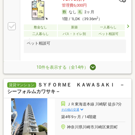
管理費6,000円
なし
2ヶ月
2
1階 / 1LDK（39.36m
）
敷金なし
新築
一人暮らし
二人暮らし
バス・トイレ別
ペット相談可
ペット相談可
10件を表示する（全14件）
ＳＹＦＯＲＭＥ ＫＡＷＡＳＡＫＩ －
賃貸マンション
シーフォルムカワサキ－
ＪＲ東海道本線 川崎駅 徒歩7分
その他の交通
築4年9ヶ月 / 14階建
神奈川県川崎市川崎区東田町