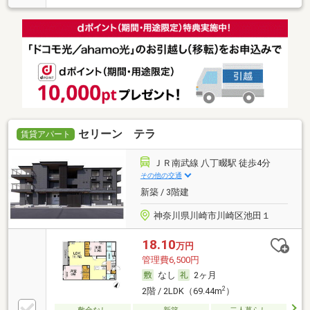
セリーン テラ
賃貸アパート
ＪＲ南武線 八丁畷駅 徒歩4分
その他の交通
新築 / 3階建
神奈川県川崎市川崎区池田１
18.10
万円
管理費6,500円
なし
2ヶ月
2
2階 / 2LDK（69.44m
）