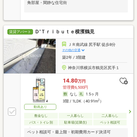
角部屋・閑静な住宅街
Ｄ′Ｔｒｉｂｕｔｅ横濱鶴見
賃貸アパート
ＪＲ南武線 尻手駅 徒歩8分
その他の交通
築2年 / 3階建
神奈川県横浜市鶴見区尻手１
14.80
万円
管理費6,500円
なし
1.5ヶ月
2
3階 / 1LDK（40.91m
）
動画あり
敷金なし
一人暮らし
二人暮らし
バス・トイレ別
駐車場(近隣含)
ペット相談可
ペット相談可・最上階・初期費用カード決済可