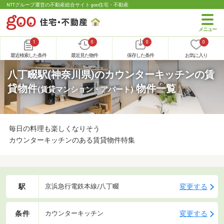
NTTグループ運営の不動産総合サイト goo住宅・不動産
1
0
0
0
最近検索した条件
最近見た物件
保存した条件
お気に入り
八丁畷駅(神奈川県)のカウンターキッチンの賃
貸物件
物件一覧
(賃貸マンション・アパート)
毎日の料理も楽しくなりそう
カウンターキッチンのある賃貸物件特集
駅
変更する
京浜急行電鉄本線/八丁畷
条件
変更する
カウンターキッチン