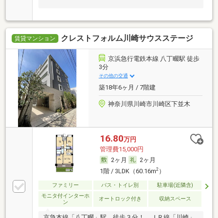
クレストフォルム川崎サウスステージ
賃貸マンション
京浜急行電鉄本線 八丁畷駅 徒歩
3分
その他の交通
築18年6ヶ月 / 7階建
神奈川県川崎市川崎区下並木
16.80
万円
管理費15,000円
2ヶ月
2ヶ月
2
1階 / 3LDK（60.16m
）
ファミリー
バス・トイレ別
駐車場(近隣含)
モニタ付インターホ
オートロック付き
収納スペース
ン
京急本線「八丁畷」駅 徒歩３分！ ＪＲ線「川崎」