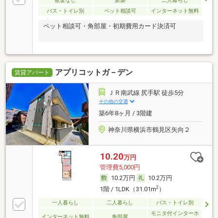
敷金なし
新築
二人暮らし
バス・トイレ別
ペット相談可
インターネット無料
ペット相談可・角部屋・初期費用カード決済可
アプリコットガ－デン
賃貸アパート
ＪＲ南武線 尻手駅 徒歩5分
その他の交通
築6年8ヶ月 / 3階建
神奈川県横浜市鶴見区矢向２
10.20
万円
管理費5,000円
10.2万円
10.2万円
2
1階 / 1LDK（31.01m
）
一人暮らし
二人暮らし
バス・トイレ別
モニタ付インターホ
インターネット無料
角部屋