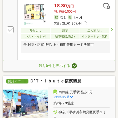
18.30
万円
管理費6,500円
なし
2ヶ月
2
3階 / 2LDK（69.44m
）
敷金なし
新築
二人暮らし
バス・トイレ別
駐車場(近隣含)
インターネット無料
最上階・浴室1坪以上・初期費用カード決済可
残り5件を表示する
Ｄ’Ｔｒｉｂｕｔｅ横濱鶴見
賃貸アパート
南武線 尻手駅 徒歩8分
その他の交通
築2年 / 3階建
神奈川県横浜市鶴見区尻手１丁
目