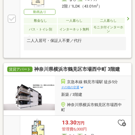
2
2階 / 1LDK（43.01m
）
動画あり
敷金なし
一人暮らし
二人暮らし
モニタ付インターホ
バス・トイレ別
インターネット無料
ン
二人入居可・保証人不要／代行
神奈川県横浜市鶴見区市場西中町 3階建
賃貸アパート
京急本線 鶴見市場駅 徒歩5分
その他の交通
新築 / 3階建
神奈川県横浜市鶴見区市場西中
町
13.30
万円
管理費6,000円