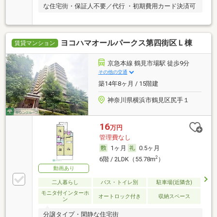
な住宅街・保証人不要／代行 ・初期費用カード決済可
ヨコハマオールパークス第四街区Ｌ棟
賃貸マンション
京急本線 鶴見市場駅 徒歩9分
その他の交通
築14年8ヶ月 / 15階建
神奈川県横浜市鶴見区尻手１
16
万円
管理費なし
1ヶ月
0.5ヶ月
2
6階 / 2LDK（55.78m
）
動画あり
二人暮らし
バス・トイレ別
駐車場(近隣含)
モニタ付インターホ
オートロック付き
収納スペース
ン
分譲タイプ・閑静な住宅街