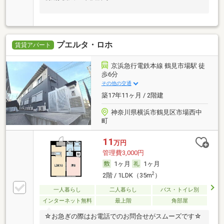
プエルタ・ロホ
賃貸アパート
京浜急行電鉄本線 鶴見市場駅 徒
歩6分
その他の交通
築17年11ヶ月 / 2階建
神奈川県横浜市鶴見区市場西中
町
11
万円
管理費3,000円
1ヶ月
1ヶ月
2
2階 / 1LDK（35m
）
一人暮らし
二人暮らし
バス・トイレ別
インターネット無料
最上階
角部屋
☆お急ぎの際はお電話でのお問合せがスムーズです☆