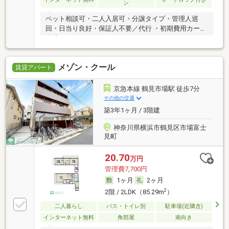
ン
ペット相談可・二人入居可・分譲タイプ・管理人巡
回・日当り良好・保証人不要／代行 ・初期費用カード
決済可
メゾン・クール
賃貸アパート
京急本線 鶴見市場駅 徒歩7分
その他の交通
築3年1ヶ月 / 3階建
神奈川県横浜市鶴見区市場富士
見町
20.70
万円
管理費7,700円
1ヶ月
2ヶ月
2
2階 / 2LDK（85.29m
）
二人暮らし
バス・トイレ別
駐車場(近隣含)
インターネット無料
角部屋
南向き