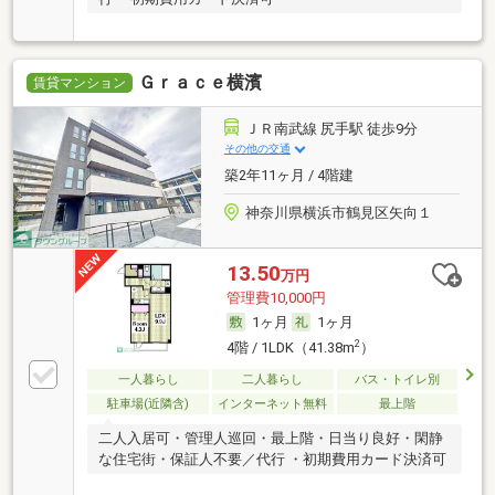
Ｇｒａｃｅ横濱
賃貸マンション
ＪＲ南武線 尻手駅 徒歩9分
その他の交通
築2年11ヶ月 / 4階建
神奈川県横浜市鶴見区矢向１
13.50
万円
管理費10,000円
1ヶ月
1ヶ月
2
4階 / 1LDK（41.38m
）
一人暮らし
二人暮らし
バス・トイレ別
駐車場(近隣含)
インターネット無料
最上階
二人入居可・管理人巡回・最上階・日当り良好・閑静
な住宅街・保証人不要／代行 ・初期費用カード決済可