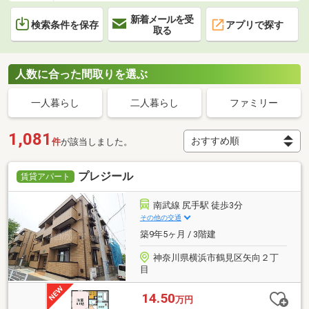
新着メールを受
検索条件を保存
アプリで探す
取る
人数に合った間取りを選ぶ
一人暮らし
二人暮らし
ファミリー
1,081
件
が該当しました。
プレジール
賃貸アパート
南武線 尻手駅 徒歩3分
その他の交通
築9年5ヶ月 / 3階建
神奈川県横浜市鶴見区矢向２丁
目
14.50
万円