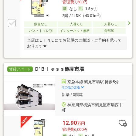
管理費7,500円
なし
1.5ヶ月
2
2階 / 1LDK（43.01m
）
敷金なし
一人暮らし
二人暮らし
バス・トイレ別
インターネット無料
角部屋
当店はＬＩＮＥにてお部屋のご相談・ご予約も承って
おります★
Ｄ’Ｂｌｅｓｓ鶴見市場
賃貸アパート
京急本線 鶴見市場駅 徒歩5分
その他の交通
新築 / 3階建
神奈川県横浜市鶴見区市場西中
町
12.90
万円
管理費6,000円