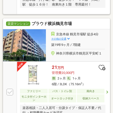
駅 徒歩１６分！ 南東向き１階 専用庭付！
プラウド横浜鶴見市場
賃貸マンション
京急本線 鶴見市場駅 徒歩4分
その他の交通
築19年9ヶ月 / 7階建
神奈川県横浜市鶴見区平安町１
21
万円
管理費20,000円
2ヶ月
1ヶ月
2
6階 / 3LDK（75.16m
）
ファミリー
バス・トイレ別
南向き
モニタ付インターホ
オートロック付き
収納スペース
ン
楽器相談・二人入居可・分譲タイプ・保証人不要／代
行 ・初期費用カード決済可