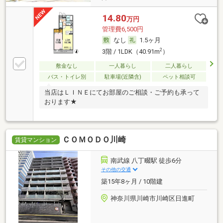
14.80
万円
管理費6,500円
なし
1.5ヶ月
2
3階 / 1LDK（40.91m
）
敷金なし
一人暮らし
二人暮らし
バス・トイレ別
駐車場(近隣含)
ペット相談可
当店はＬＩＮＥにてお部屋のご相談・ご予約も承って
おります★
ＣＯＭＯＤＯ川崎
賃貸マンション
南武線 八丁畷駅 徒歩6分
その他の交通
築15年8ヶ月 / 10階建
神奈川県川崎市川崎区日進町