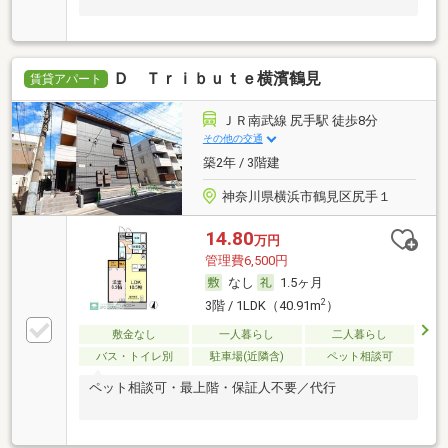
Ｄ Ｔｒｉｂｕｔｅ横濱鶴見
賃貸アパート
ＪＲ南武線 尻手駅 徒歩8分
その他の交通
築2年 / 3階建
神奈川県横浜市鶴見区尻手１
14.80
万円
管理費6,500円
なし
1.5ヶ月
2
3階 / 1LDK（40.91m
）
敷金なし
一人暮らし
二人暮らし
バス・トイレ別
駐車場(近隣含)
ペット相談可
ペット相談可・最上階・保証人不要／代行