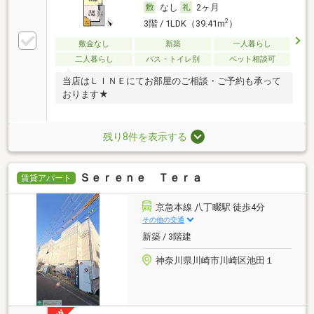
なし
2ヶ月
2
3階 / 1LDK（39.41m
）
敷金なし
新築
一人暮らし
二人暮らし
バス・トイレ別
ペット相談可
当店はＬＩＮＥにてお部屋のご相談・ご予約も承って
おります★
残り8件を表示する
Ｓｅｒｅｎｅ Ｔｅｒａ
賃貸アパート
京急本線 八丁畷駅 徒歩4分
その他の交通
新築 / 3階建
神奈川県川崎市川崎区池田１