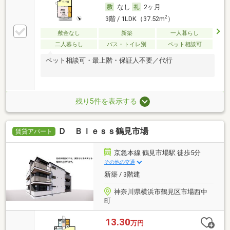
なし
2ヶ月
2
3階 / 1LDK（37.52m
）
敷金なし
新築
一人暮らし
二人暮らし
バス・トイレ別
ペット相談可
ペット相談可・最上階・保証人不要／代行
残り5件を表示する
Ｄ Ｂｌｅｓｓ鶴見市場
賃貸アパート
京急本線 鶴見市場駅 徒歩5分
その他の交通
新築 / 3階建
神奈川県横浜市鶴見区市場西中
町
13.30
万円