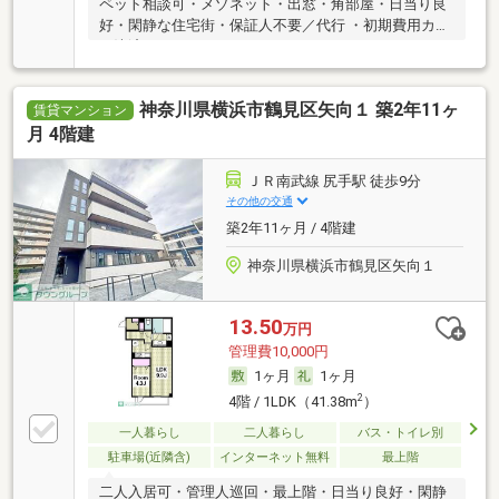
ペット相談可・メゾネット・出窓・角部屋・日当り良
好・閑静な住宅街・保証人不要／代行 ・初期費用カー
ド決済可
神奈川県横浜市鶴見区矢向１ 築2年11ヶ
賃貸マンション
月 4階建
ＪＲ南武線 尻手駅 徒歩9分
その他の交通
築2年11ヶ月 / 4階建
神奈川県横浜市鶴見区矢向１
13.50
万円
管理費10,000円
1ヶ月
1ヶ月
2
4階 / 1LDK（41.38m
）
一人暮らし
二人暮らし
バス・トイレ別
駐車場(近隣含)
インターネット無料
最上階
二人入居可・管理人巡回・最上階・日当り良好・閑静