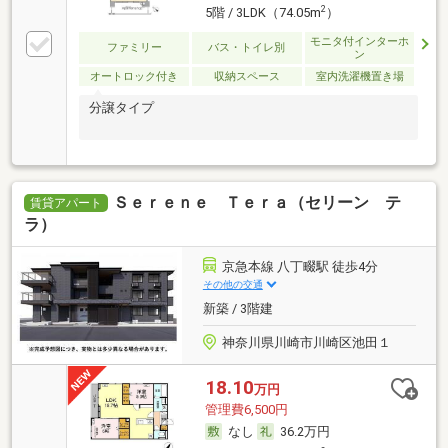
2
5階 / 3LDK（74.05m
）
モニタ付インターホ
ファミリー
バス・トイレ別
ン
オートロック付き
収納スペース
室内洗濯機置き場
分譲タイプ
Ｓｅｒｅｎｅ Ｔｅｒａ（セリーン テ
賃貸アパート
ラ）
京急本線 八丁畷駅 徒歩4分
その他の交通
新築 / 3階建
神奈川県川崎市川崎区池田１
18.10
万円
管理費6,500円
なし
36.2万円