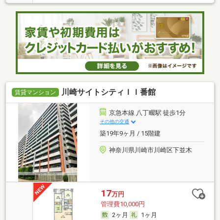
川崎サイトシティＩＩ番館
賃貸マンション
京急本線 八丁畷駅 徒歩1分
その他の交通
築19年9ヶ月 / 15階建
神奈川県川崎市川崎区下並木
17
万円
管理費10,000円
2ヶ月
1ヶ月