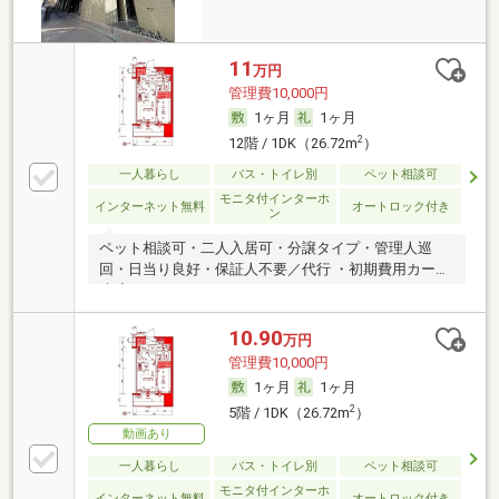
11
万円
管理費10,000円
1ヶ月
1ヶ月
2
12階 / 1DK（26.72m
）
一人暮らし
バス・トイレ別
ペット相談可
モニタ付インターホ
インターネット無料
オートロック付き
ン
ペット相談可・二人入居可・分譲タイプ・管理人巡
回・日当り良好・保証人不要／代行 ・初期費用カード
決済可
10.90
万円
管理費10,000円
1ヶ月
1ヶ月
2
5階 / 1DK（26.72m
）
動画あり
一人暮らし
バス・トイレ別
ペット相談可
モニタ付インターホ
インターネット無料
オートロック付き