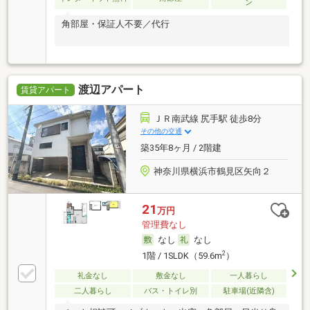
ン
角部屋・保証人不要／代行
渡辺アパート
賃貸アパート
ＪＲ南武線 尻手駅 徒歩8分
その他の交通
築35年8ヶ月 / 2階建
神奈川県横浜市鶴見区矢向２
21
万円
管理費なし
なし
なし
2
1階 / 1SLDK（59.6m
）
礼金なし
敷金なし
一人暮らし
二人暮らし
バス・トイレ別
駐車場(近隣含)