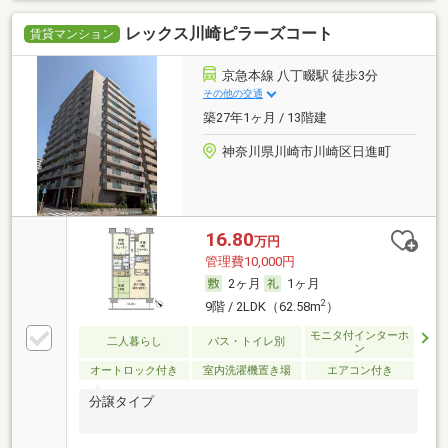
レックス川崎ピラーズコート
賃貸マンション
京急本線 八丁畷駅 徒歩3分
その他の交通
築27年1ヶ月 / 13階建
神奈川県川崎市川崎区日進町
16.80
万円
管理費10,000円
2ヶ月
1ヶ月
2
9階 / 2LDK（62.58m
）
モニタ付インターホ
二人暮らし
バス・トイレ別
ン
オートロック付き
室内洗濯機置き場
エアコン付き
分譲タイプ