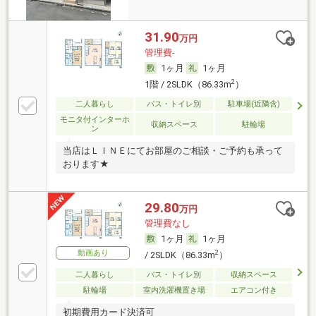
31.90
万円
管理費-
1ヶ月
1ヶ月
2
1階 / 2SLDK（86.33m
）
二人暮らし
バス・トイレ別
駐車場(近隣含)
モニタ付インターホ
収納スペース
駐輪場
ン
当店はＬＩＮＥにてお部屋のご相談・ご予約も承って
おります★
29.80
万円
管理費なし
1ヶ月
1ヶ月
動画あり
2
/ 2SLDK（86.33m
）
二人暮らし
バス・トイレ別
収納スペース
駐輪場
室内洗濯機置き場
エアコン付き
初期費用カード決済可