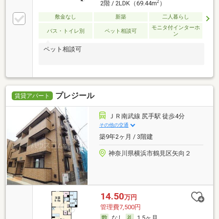
2
2階 / 2LDK（69.44m
）
敷金なし
新築
二人暮らし
モニタ付インターホ
バス・トイレ別
ペット相談可
ン
ペット相談可
プレジール
賃貸アパート
ＪＲ南武線 尻手駅 徒歩4分
その他の交通
築9年2ヶ月 / 3階建
神奈川県横浜市鶴見区矢向２
14.50
万円
管理費7,500円
なし
1.5ヶ月