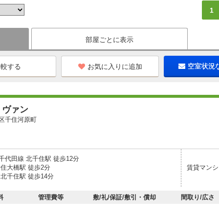
1
部屋ごとに表示
お気に入りに追加
空室状況
・ヴァン
区千住河原町
千代田線 北千住駅 徒歩12分
千住大橋駅 徒歩2分
賃貸マンシ
北千住駅 徒歩14分
料
管理費等
敷/礼/保証/敷引・償却
間取り/広さ