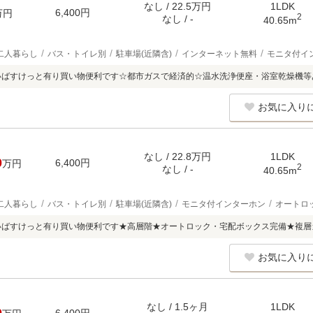
なし / 22.5万円
1LDK
6,400円
万円
2
なし / -
40.65m
二人暮らし
バス・トイレ別
駐車場(近隣含)
インターネット無料
モニタ付イ
いばすけっと有り買い物便利です☆都市ガスで経済的☆温水洗浄便座・浴室乾燥機等
お気に入り
なし / 22.8万円
1LDK
0
6,400円
万円
2
なし / -
40.65m
二人暮らし
バス・トイレ別
駐車場(近隣含)
モニタ付インターホン
オートロ
いばすけっと有り買い物便利です★高層階★オートロック・宅配ボックス完備★複層
お気に入り
なし / 1.5ヶ月
1LDK