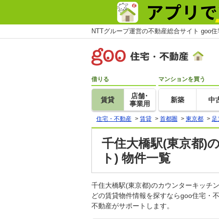
NTTグループ運営の不動産総合サイト goo
借りる
マンションを買う
店舗･
賃貸
新築
中
事業用
住宅・不動産
>
賃貸
>
首都圏
>
東京都
>
足
千住大橋駅(東京都
ト) 物件一覧
千住大橋駅(東京都)のカウンターキッ
どの賃貸物件情報を探すならgoo住宅・
不動産がサポートします。