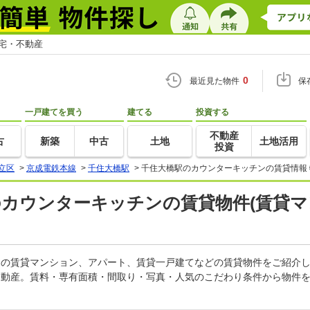
住宅・不動産
0
最近見た物件
保
一戸建てを買う
建てる
投資する
不動産
古
新築
中古
土地
土地活用
投資
立区
>
京成電鉄本線
>
千住大橋駅
>
千住大橋駅のカウンターキッチンの賃貸情報
)のカウンターキッチンの賃貸物件(賃貸
チンの賃貸マンション、アパート、賃貸一戸建てなどの賃貸物件をご紹介
不動産。賃料・専有面積・間取り・写真・人気のこだわり条件から物件を