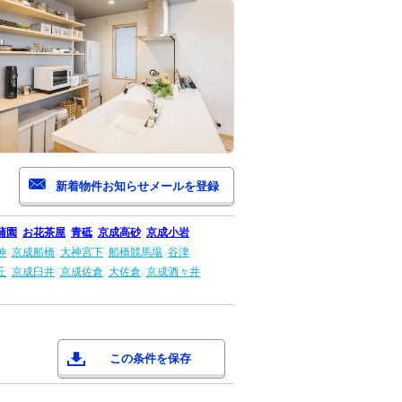
蒲園
お花茶屋
青砥
京成高砂
京成小岩
神
京成船橋
大神宮下
船橋競馬場
谷津
丘
京成臼井
京成佐倉
大佐倉
京成酒々井
この条件を保存