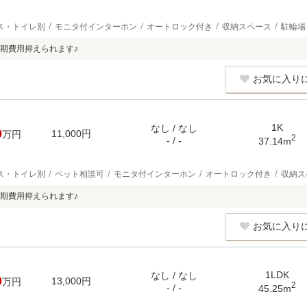
ス・トイレ別
モニタ付インターホン
オートロック付き
収納スペース
駐輪場
期費用抑えられます♪
お気に入り
1K
なし / なし
0
11,000円
万円
2
- / -
37.14m
ス・トイレ別
ペット相談可
モニタ付インターホン
オートロック付き
収納ス
期費用抑えられます♪
お気に入り
1LDK
なし / なし
0
13,000円
万円
2
- / -
45.25m