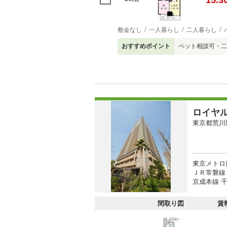
15.3
敷金なし
一人暮らし
二人暮らし
おすすめポイント
ペット相談可・二
ロイヤ
東京都荒川
東京メトロ
ＪＲ常磐線
京成本線 千
間取り図
賃