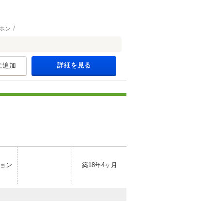
ホン
詳細を見る
に追加
ョン
築18年4ヶ月