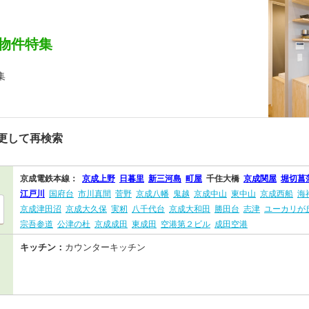
物件特集
集
更して再検索
京成電鉄本線：
京成上野
日暮里
新三河島
町屋
千住大橋
京成関屋
堀切菖
江戸川
国府台
市川真間
菅野
京成八幡
鬼越
京成中山
東中山
京成西船
海
京成津田沼
京成大久保
実籾
八千代台
京成大和田
勝田台
志津
ユーカリが
宗吾参道
公津の杜
京成成田
東成田
空港第２ビル
成田空港
キッチン：
カウンターキッチン