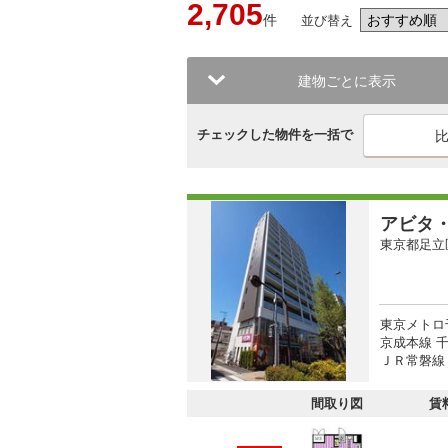
2,705
件
並び替え
建物ごとに表示
チェックした物件を一括で
アビタ
東京都足立
東京メトロ
京成本線 
ＪＲ常磐線 
間取り図
賃