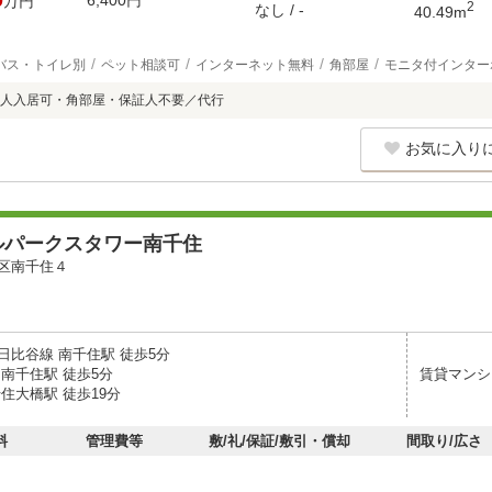
0
6,400円
万円
2
なし / -
40.49m
バス・トイレ別
ペット相談可
インターネット無料
角部屋
モニタ付インター
人入居可・角部屋・保証人不要／代行
お気に入り
ルパークスタワー南千住
区南千住４
日比谷線 南千住駅 徒歩5分
 南千住駅 徒歩5分
賃貸マンシ
住大橋駅 徒歩19分
料
管理費等
敷/礼/保証/敷引・償却
間取り/広さ