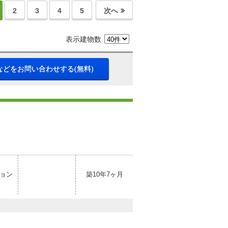
2
3
4
5
次へ
表示建物数
などをお問い合わせする(無料)
ョン
築10年7ヶ月