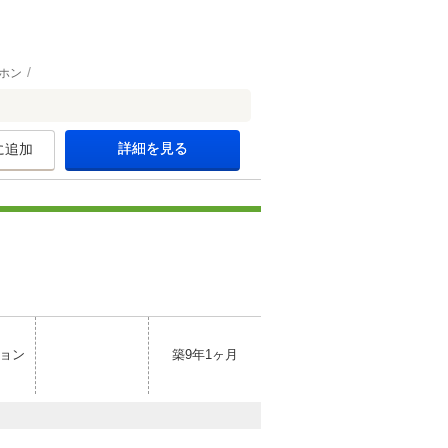
ホン
詳細を見る
に追加
ョン
築9年1ヶ月