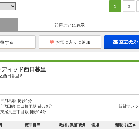
1
2
部屋ごとに表示
お気に入りに追加
空室状況
ンディッド西日暮里
区西日暮里６
新三河島駅 徒歩1分
千代田線 西日暮里駅 徒歩9分
賃貸マンシ
 東尾久三丁目駅 徒歩14分
料
管理費等
敷/礼/保証/敷引・償却
間取り/広さ