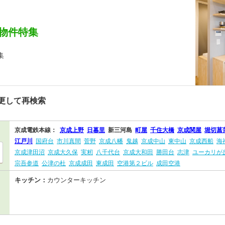
物件特集
集
更して再検索
京成電鉄本線：
京成上野
日暮里
新三河島
町屋
千住大橋
京成関屋
堀切菖
江戸川
国府台
市川真間
菅野
京成八幡
鬼越
京成中山
東中山
京成西船
海
京成津田沼
京成大久保
実籾
八千代台
京成大和田
勝田台
志津
ユーカリが
宗吾参道
公津の杜
京成成田
東成田
空港第２ビル
成田空港
キッチン：
カウンターキッチン