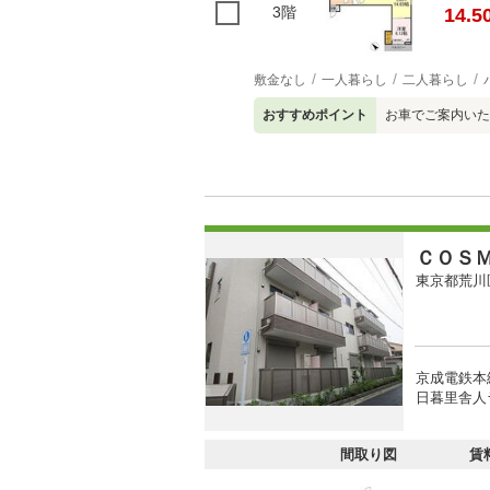
3階
14.5
敷金なし
一人暮らし
二人暮らし
おすすめポイント
お車でご案内いた
ＣＯＳ
東京都荒川
京成電鉄本
日暮里舎人
間取り図
賃