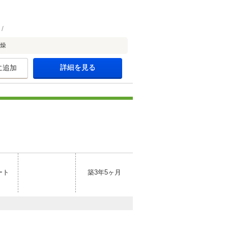
乾燥
詳細を見る
に追加
ート
築3年5ヶ月