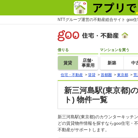
NTTグループ運営の不動産総合サイト goo
借りる
マンションを買う
店舗･
賃貸
新築
中
事業用
住宅・不動産
>
賃貸
>
首都圏
>
東京都
>
荒
新三河島駅(東京都
ト) 物件一覧
新三河島駅(東京都)のカウンターキッ
どの賃貸物件情報を探すならgoo住宅・
不動産がサポートします。