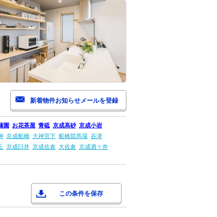
蒲園
お花茶屋
青砥
京成高砂
京成小岩
神
京成船橋
大神宮下
船橋競馬場
谷津
丘
京成臼井
京成佐倉
大佐倉
京成酒々井
この条件を保存