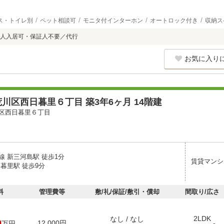
ス・トイレ別
ペット相談可
モニタ付インターホン
オートロック付き
収納ス
人入居可・保証人不要／代行
お気に入り
川区西日暮里６丁目 築3年6ヶ月 14階建
区西日暮里６丁目
線 新三河島駅 徒歩1分
賃貸マンシ
暮里駅 徒歩9分
料
管理費等
敷/礼/保証/敷引・償却
間取り/広さ
2LDK
なし / なし
0
12,000円
万円