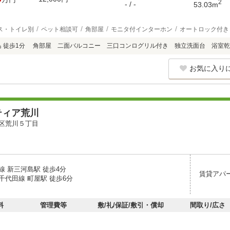
2
- / -
53.03m
ス・トイレ別
ペット相談可
角部屋
モニタ付インターホン
オートロック付き
島 徒歩1分 角部屋 二面バルコニー 三口コンログリル付き 独立洗面台 浴室
お気に入り
ティア荒川
区荒川５丁目
線 新三河島駅 徒歩4分
賃貸アパ
千代田線 町屋駅 徒歩6分
料
管理費等
敷/礼/保証/敷引・償却
間取り/広さ