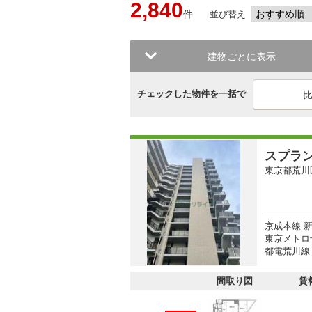
2,840
件
並び替え
建物ごとに表示
チェックした物件を一括で
スプラ
東京都荒川
京成本線 
東京メトロ
都電荒川線
間取り図
賃