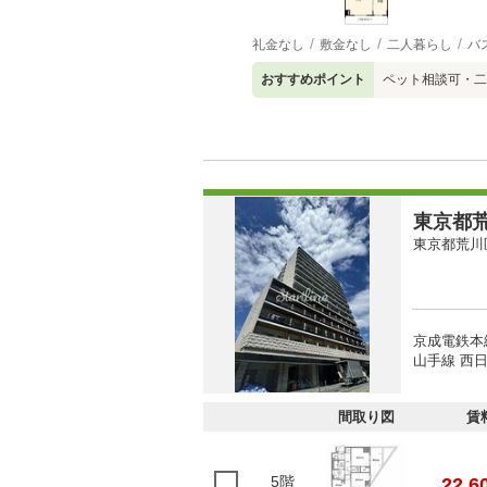
礼金なし
敷金なし
二人暮らし
バ
おすすめポイント
ペット相談可・二
東京都荒
東京都荒川
京成電鉄本
山手線 西日
間取り図
賃
5階
22.6