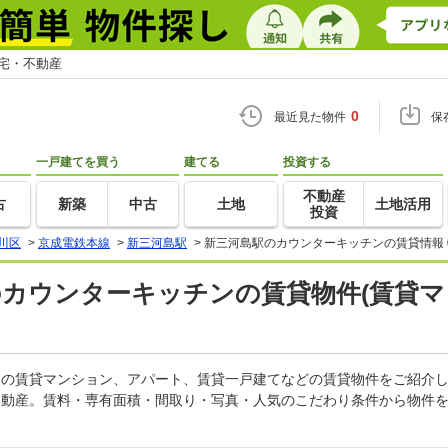
住宅・不動産
0
最近見た物件
保
一戸建てを買う
建てる
投資する
不動産
古
新築
中古
土地
土地活用
投資
川区
>
京成電鉄本線
>
新三河島駅
>
新三河島駅のカウンターキッチンの賃貸情報
)のカウンターキッチンの賃貸物件(賃貸
チンの賃貸マンション、アパート、賃貸一戸建てなどの賃貸物件をご紹介
不動産。賃料・専有面積・間取り・写真・人気のこだわり条件から物件を