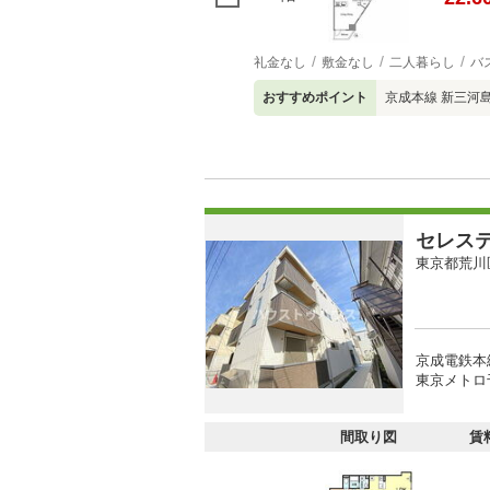
礼金なし
敷金なし
二人暮らし
バ
おすすめポイント
京成本線 新三河
セレス
東京都荒川
京成電鉄本
東京メトロ
間取り図
賃