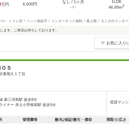
1LDK
なし / 1ヶ月
0
6,000円
万円
2
- / -
46.89m
バス・トイレ別
ペット相談可
インターネット無料
最上階
モニタ付インター
します。ご来店お待ちしております。
お気に入り
ＭＯＳ
区東尾久１丁目
線 新三河島駅 徒歩8分
賃貸マンシ
ライナー 赤土小学校前駅 徒歩5分
料
管理費等
敷/礼/保証/敷引・償却
間取り/広さ