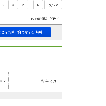
3
4
5
6
次へ
…
表示建物数
などをお問い合わせする(無料)
ョン
築3年6ヶ月