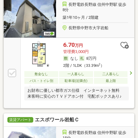
長野電鉄長野線 信州中野駅 徒歩
8分
築1年10ヶ月 / 2階建
長野県中野市大字岩船
6.70
万円
管理費3,000円
なし
8万円
2
2階 / 1LDK（33.39m
）
敷金なし
一人暮らし
二人暮らし
バス・トイレ別
駐車場(近隣含)
最上階
お財布に優しい都市ガス仕様 インターネット無料
来客時に安心のＴＶドアホン付 宅配ボックスあり♪
エスポワール岩船Ｃ
賃貸アパート
長野電鉄長野線 信州中野駅 徒歩
15分