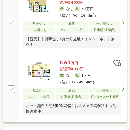
管理費4,000円
なし
6.3万円
2
1階 / 1LDK（39.15m
）
敷金なし
新築
一人暮らし
二人暮らし
バス・トイレ別
駐車場(近隣含)
【新築】中野駅徒歩5分の好立地！インターネット無
料！
6.60
万円
管理費4,000円
なし
1ヶ月
2
2階 / 1DK（49.14m
）
敷金なし
新築
一人暮らし
バス・トイレ別
駐車場(近隣含)
インターネット無料
ネット無料＆宅配BOX完備！おススメ設備が詰まった
快適物件！