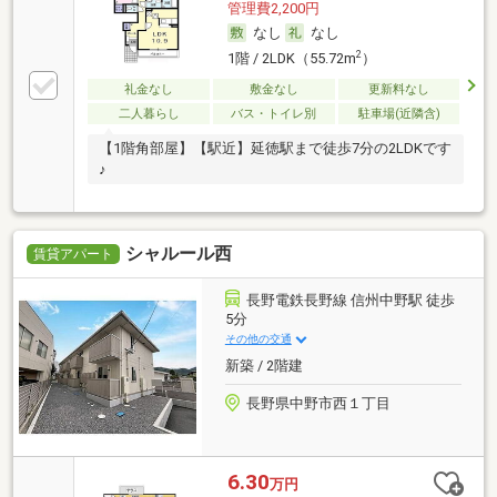
管理費2,200円
なし
なし
2
1階 / 2LDK（55.72m
）
礼金なし
敷金なし
更新料なし
二人暮らし
バス・トイレ別
駐車場(近隣含)
【1階角部屋】【駅近】延徳駅まで徒歩7分の2LDKです
♪
シャルール西
賃貸アパート
長野電鉄長野線 信州中野駅 徒歩
5分
その他の交通
新築 / 2階建
長野県中野市西１丁目
6.30
万円