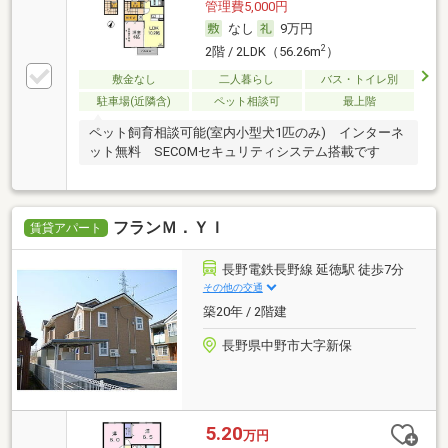
管理費5,000円
なし
9万円
2
2階 / 2LDK（56.26m
）
敷金なし
二人暮らし
バス・トイレ別
駐車場(近隣含)
ペット相談可
最上階
ペット飼育相談可能(室内小型犬1匹のみ) インターネ
ット無料 SECOMセキュリティシステム搭載です
フランＭ．ＹＩ
賃貸アパート
長野電鉄長野線 延徳駅 徒歩7分
その他の交通
築20年 / 2階建
長野県中野市大字新保
5.20
万円