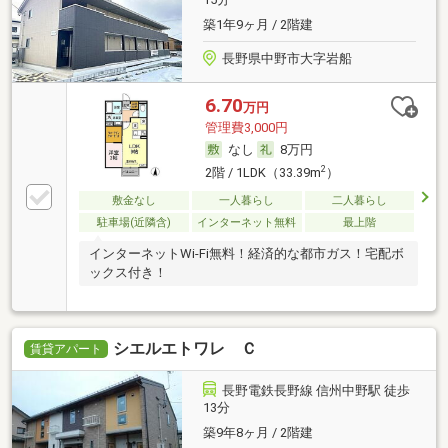
築1年9ヶ月 / 2階建
長野県中野市大字岩船
6.70
万円
管理費3,000円
なし
8万円
2
2階 / 1LDK（33.39m
）
敷金なし
一人暮らし
二人暮らし
駐車場(近隣含)
インターネット無料
最上階
インターネットWi-Fi無料！経済的な都市ガス！宅配ボ
ックス付き！
シエルエトワレ Ｃ
賃貸アパート
長野電鉄長野線 信州中野駅 徒歩
13分
築9年8ヶ月 / 2階建