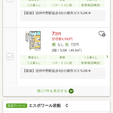
二人暮らし
バス・トイレ別
駐車場(近隣含)
【新築】信州中野駅徒歩5分の都市ガス1LDK☆
7
万円
管理費4,500円
なし
7万円
2
2階 / 1LDK（45.3m
）
敷金なし
新築
一人暮らし
二人暮らし
バス・トイレ別
駐車場(近隣含)
【新築】信州中野駅徒歩5分の都市ガス1LDK☆
残り1件を表示する
エスポワール岩船 Ｃ
賃貸アパート