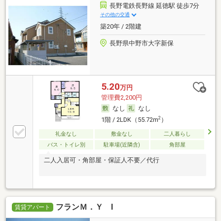
長野電鉄長野線 延徳駅 徒歩7分
その他の交通
築20年 / 2階建
長野県中野市大字新保
5.20
万円
管理費2,200円
なし
なし
2
1階 / 2LDK（55.72m
）
礼金なし
敷金なし
二人暮らし
バス・トイレ別
駐車場(近隣含)
角部屋
二人入居可・角部屋・保証人不要／代行
フランＭ．Ｙ Ⅰ
賃貸アパート