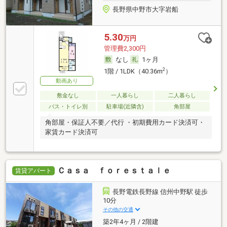
長野県中野市大字岩船
5.30
万円
管理費2,300円
なし
1ヶ月
2
1階 / 1LDK（40.36m
）
動画あり
敷金なし
一人暮らし
二人暮らし
バス・トイレ別
駐車場(近隣含)
角部屋
角部屋・保証人不要／代行 ・初期費用カード決済可・
家賃カード決済可
Ｃａｓａ ｆｏｒｅｓｔａｌｅ
賃貸アパート
長野電鉄長野線 信州中野駅 徒歩
10分
その他の交通
築2年4ヶ月 / 2階建