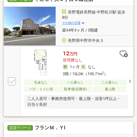
長野電鉄長野線 中野松川駅 徒歩
8分
その他の交通
築34年3ヶ月 / 3階建
長野県中野市中央３
12
万円
管理費なし
1ヶ月
なし
2
3階 / 1SLDK（195.71m
）
礼金なし
一人暮らし
二人暮らし
バス・トイレ別
駐車場(近隣含)
最上階
二人入居可・事務所使用可・最上階・浴室1坪以上・
日当り良好
フランＭ．ＹⅠ
賃貸アパート