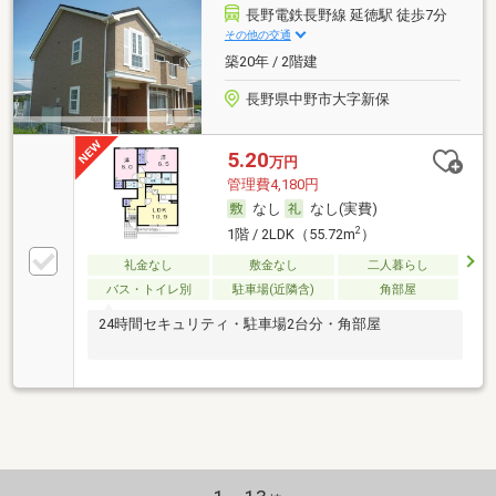
長野電鉄長野線 延徳駅 徒歩7分
その他の交通
築20年 / 2階建
長野県中野市大字新保
5.20
万円
管理費4,180円
なし
なし(実費)
2
1階 / 2LDK（55.72m
）
礼金なし
敷金なし
二人暮らし
バス・トイレ別
駐車場(近隣含)
角部屋
24時間セキュリティ・駐車場2台分・角部屋