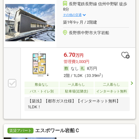
長野電鉄長野線 信州中野駅 徒歩
8分
その他の交通
築1年9ヶ月 / 2階建
長野県中野市大字岩船
6.70
万円
管理費3,000円
なし
8万円
2
2階 / 1LDK（33.39m
）
敷金なし
一人暮らし
二人暮らし
バス・トイレ別
駐車場(近隣含)
インターネット無料
【築浅】【都市ガス仕様】【インターネット無料】
1LDK！
エスポワール岩船Ｃ
賃貸アパート