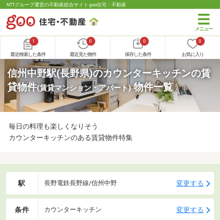
NTTグループ運営の不動産総合サイト goo住宅・不動産
1
0
0
0
最近検索した条件
最近見た物件
保存した条件
お気に入り
信州中野駅(長野県)のカウンターキッチンの賃
貸物件
物件一覧
(賃貸マンション・アパート)
毎日の料理も楽しくなりそう
カウンターキッチンのある賃貸物件特集
駅
変更する
長野電鉄長野線/信州中野
条件
変更する
カウンターキッチン