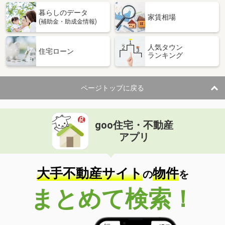
暮らしのデータ
家賃相場
(補助金・助成金情報)
人気タウン
住宅ローン
ランキング
ページトップに戻る
goo住宅・不動産
アプリ
大手不動産サイト
物件
の
を
まとめて検索！