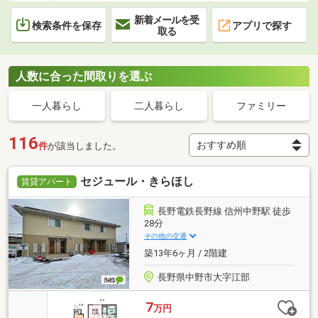
新着メールを受
検索条件を保存
アプリで探す
取る
人数に合った間取りを選ぶ
一人暮らし
二人暮らし
ファミリー
116
件
が該当しました。
セジュール・きらほし
賃貸アパート
長野電鉄長野線 信州中野駅 徒歩
28分
その他の交通
築13年6ヶ月 / 2階建
長野県中野市大字江部
7
万円