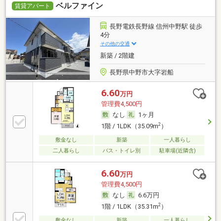
ベルファイン
賃貸アパート
長野電鉄長野線 信州中野駅 徒歩
4分
その他の交通
新築 / 2階建
長野県中野市大字岩船
6.60
万円
管理費4,500円
なし
1ヶ月
2
1階 / 1LDK（35.09m
）
敷金なし
新築
一人暮らし
二人暮らし
バス・トイレ別
駐車場(近隣含)
6.60
万円
管理費4,500円
なし
6.6万円
2
1階 / 1LDK（35.31m
）
敷金なし
新築
一人暮らし