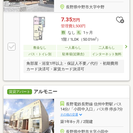
長野県中野市大字中野
7.35
万円
管理費3,500円
なし
1ヶ月
2
1階 / 1LDK（50.01m
）
敷金なし
一人暮らし
二人暮らし
バス・トイレ別
駐車場(近隣含)
インターネット無料
角部屋・浴室1坪以上・保証人不要／代行 ・初期費用
カード決済可・家賃カード決済可
アルモニー
賃貸アパート
長野電鉄長野線 信州中野駅 バス
14分/「小田中入口」バス停 停歩7分
その他の交通
築1年8ヶ月 / 2階建
長野県中野市大字小田中