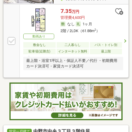
7.35
万円
管理費4,600円
なし
1ヶ月
2
2階 / 2LDK（61.88m
）
動画あり
敷金なし
二人暮らし
バス・トイレ別
駐車場(近隣含)
インターネット無料
最上階
最上階・浴室1坪以上・保証人不要／代行 ・初期費用
カード決済可・家賃カード決済可
中野市中央３丁目３階住居
賃貸一戸建て