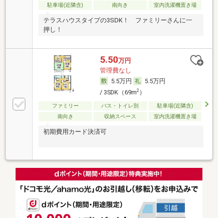
駐車場(近隣含)
南向き
室内洗濯機置き場
テラスハウスタイプの3SDK！ ファミリーさんに一
押し！
5.50
万円
管理費なし
5.5万円
5.5万円
2
/ 3SDK（69m
）
ファミリー
バス・トイレ別
駐車場(近隣含)
南向き
収納スペース
室内洗濯機置き場
初期費用カード決済可