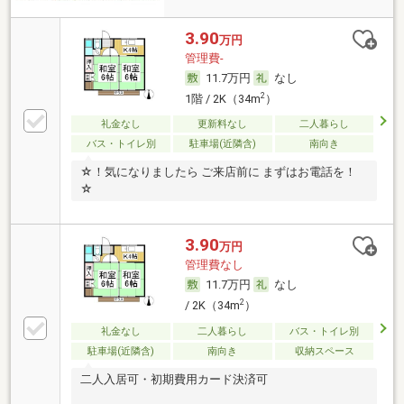
3.90
万円
管理費-
11.7万円
なし
2
1階 / 2K（34m
）
礼金なし
更新料なし
二人暮らし
バス・トイレ別
駐車場(近隣含)
南向き
☆！気になりましたら ご来店前に まずはお電話を！
☆
3.90
万円
管理費なし
11.7万円
なし
2
/ 2K（34m
）
礼金なし
二人暮らし
バス・トイレ別
駐車場(近隣含)
南向き
収納スペース
二人入居可・初期費用カード決済可