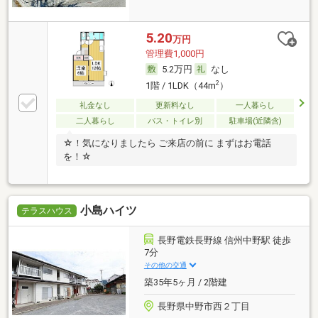
5.20
万円
管理費1,000円
5.2万円
なし
2
1階 / 1LDK（44m
）
礼金なし
更新料なし
一人暮らし
二人暮らし
バス・トイレ別
駐車場(近隣含)
☆！気になりましたら ご来店の前に まずはお電話
を！☆
小島ハイツ
テラスハウス
長野電鉄長野線 信州中野駅 徒歩
7分
その他の交通
築35年5ヶ月 / 2階建
長野県中野市西２丁目