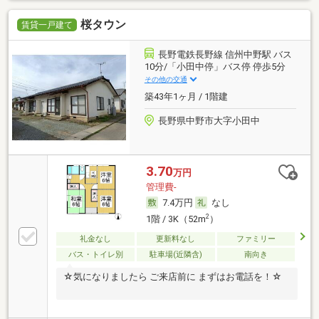
桜タウン
賃貸一戸建て
長野電鉄長野線 信州中野駅 バス
10分/「小田中停」バス停 停歩5分
その他の交通
築43年1ヶ月 / 1階建
長野県中野市大字小田中
3.70
万円
管理費-
7.4万円
なし
2
1階 / 3K（52m
）
礼金なし
更新料なし
ファミリー
バス・トイレ別
駐車場(近隣含)
南向き
☆気になりましたら ご来店前に まずはお電話を！☆