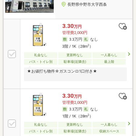
長野県中野市大字西条
3.30
万円
管理費2,000円
3.3万円
なし
2
3階 / 1K（28m
）
礼金なし
更新料なし
一人暮らし
バス・トイレ別
駐車場(近隣含)
最上階
★お値打ち物件☆ガスコンロ1口付き★
3.30
万円
管理費2,000円
3.3万円
なし
2
1階 / 1K（28m
）
礼金なし
更新料なし
一人暮らし
バス・トイレ別
駐車場(近隣含)
収納スペース