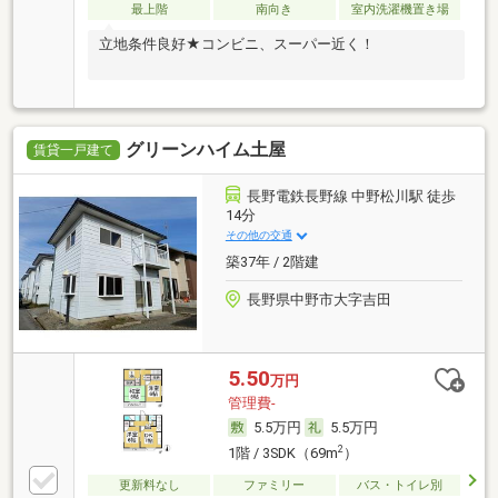
最上階
南向き
室内洗濯機置き場
立地条件良好★コンビニ、スーパー近く！
グリーンハイム土屋
賃貸一戸建て
長野電鉄長野線 中野松川駅 徒歩
14分
その他の交通
築37年 / 2階建
長野県中野市大字吉田
5.50
万円
管理費-
5.5万円
5.5万円
2
1階 / 3SDK（69m
）
更新料なし
ファミリー
バス・トイレ別