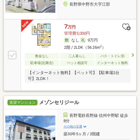
長野県中野市大字江部
7
万円
管理費5,000円
なし
9万円
2
2階 / 2LDK（56.26m
）
敷金なし
二人暮らし
バス・トイレ別
駐車場(近隣含)
ペット相談可
インターネット無料
【インターネット無料】【ペット可】【駐車場2台
可】2LDK！
メゾンセリジール
賃貸マンション
長野電鉄長野線 信州中野駅 徒歩
8分
その他の交通
築30年5ヶ月 / 3階建