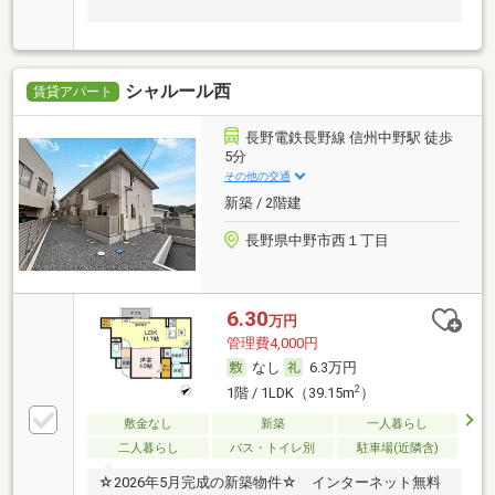
シャルール西
賃貸アパート
長野電鉄長野線 信州中野駅 徒歩
5分
その他の交通
新築 / 2階建
長野県中野市西１丁目
6.30
万円
管理費4,000円
なし
6.3万円
2
1階 / 1LDK（39.15m
）
敷金なし
新築
一人暮らし
二人暮らし
バス・トイレ別
駐車場(近隣含)
☆2026年5月完成の新築物件☆ インターネット無料