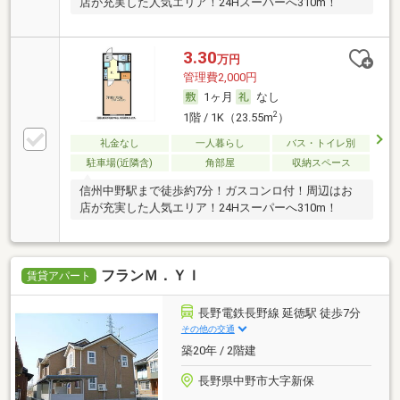
店が充実した人気エリア！24Hスーパーへ310m！
3.30
万円
管理費2,000円
1ヶ月
なし
2
1階 / 1K（23.55m
）
礼金なし
一人暮らし
バス・トイレ別
駐車場(近隣含)
角部屋
収納スペース
信州中野駅まで徒歩約7分！ガスコンロ付！周辺はお
店が充実した人気エリア！24Hスーパーへ310m！
フランＭ．ＹＩ
賃貸アパート
長野電鉄長野線 延徳駅 徒歩7分
その他の交通
築20年 / 2階建
長野県中野市大字新保