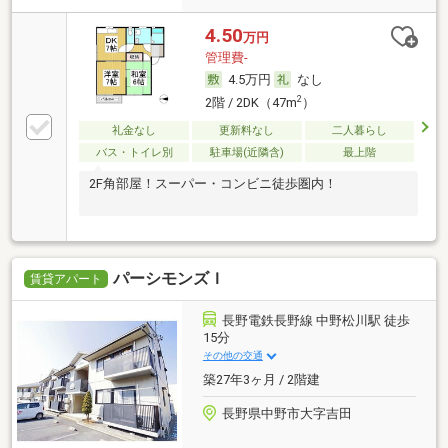
4.50
万円
管理費-
4.5万円
なし
2
2階 / 2DK（47m
）
礼金なし
更新料なし
二人暮らし
バス・トイレ別
駐車場(近隣含)
最上階
2F角部屋！スーパー・コンビニ徒歩圏内！
パーシモンズＩ
賃貸アパート
長野電鉄長野線 中野松川駅 徒歩
15分
その他の交通
築27年3ヶ月 / 2階建
長野県中野市大字吉田