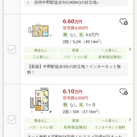
♪ 信州中野駅徒歩5分(400m)の好立地♪
6.60
万円
管理費4,000円
なし
6.6万円
2
2階 / 1LDK（49.14m
）
敷金なし
新築
一人暮らし
二人暮らし
バス・トイレ別
駐車場(近隣含)
【新築】中野駅徒歩5分の好立地！インターネット無
料！
6.10
万円
管理費4,000円
なし
1ヶ月
2
2階 / 1DK（37.16m
）
敷金なし
新築
一人暮らし
バス・トイレ別
駐車場(近隣含)
インターネット無料
ネット無料＆宅配BOX完備！おススメ設備が詰まった