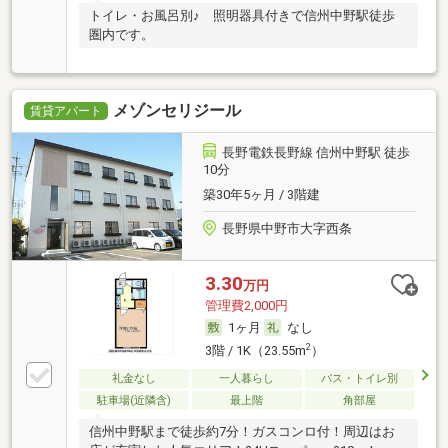
トイレ・お風呂別♪ 照明器具付きで信州中野駅徒歩
圏内です。
メゾンセリジール
賃貸アパート
長野電鉄長野線 信州中野駅 徒歩
10分
築30年5ヶ月 / 3階建
長野県中野市大字西条
3.30
万円
管理費2,000円
1ヶ月
なし
2
3階 / 1K（23.55m
）
礼金なし
一人暮らし
バス・トイレ別
駐車場(近隣含)
最上階
角部屋
信州中野駅まで徒歩約7分！ガスコンロ付！周辺はお