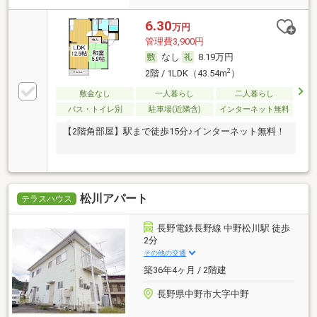
6.30
万円
管理費3,900円
なし
8.19万円
2
2階 / 1LDK（43.54m
）
敷金なし
一人暮らし
二人暮らし
バス・トイレ別
駐車場(近隣含)
インターネット無料
【2階角部屋】駅まで徒歩15分♪インターネット無料！
松川アパート
テラスハウス
長野電鉄長野線 中野松川駅 徒歩
2分
その他の交通
築36年4ヶ月 / 2階建
長野県中野市大字中野