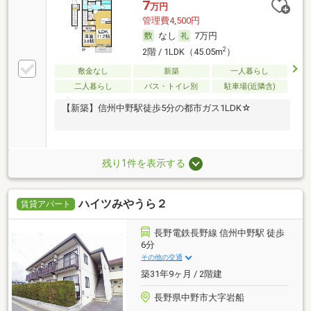
7
万円
管理費4,500円
なし
7万円
2
2階 / 1LDK（45.05m
）
敷金なし
新築
一人暮らし
二人暮らし
バス・トイレ別
駐車場(近隣含)
【新築】信州中野駅徒歩5分の都市ガス1LDK☆
残り1件を表示する
ハイツみやうら２
賃貸アパート
長野電鉄長野線 信州中野駅 徒歩
6分
その他の交通
築31年9ヶ月 / 2階建
長野県中野市大字岩船