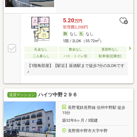
5.20
万円
管理費2,200円
なし
なし
2
1階 / 2LDK（55.72m
）
礼金なし
敷金なし
更新料なし
二人暮らし
バス・トイレ別
駐車場(近隣含)
【1階角部屋】【駅近】延徳駅まで徒歩7分の2LDKです
♪
ハイツ中野２９６
賃貸マンション
長野電鉄長野線 信州中野駅 徒歩
15分
築32年6ヶ月 / 3階建
長野県中野市大字中野