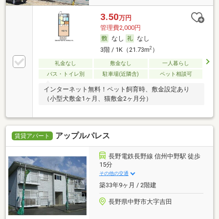
3.50
万円
管理費2,000円
なし
なし
2
3階 / 1K（21.73m
）
礼金なし
敷金なし
一人暮らし
バス・トイレ別
駐車場(近隣含)
ペット相談可
インターネット無料！ペット飼育時、敷金設定あり
（小型犬敷金1ヶ月、猫敷金2ヶ月分）
アップルパレス
賃貸アパート
長野電鉄長野線 信州中野駅 徒歩
15分
その他の交通
築33年9ヶ月 / 2階建
長野県中野市大字吉田