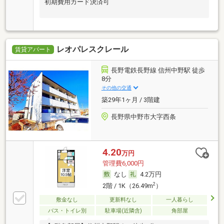
初期費用カード決済可
レオパレスクレール
賃貸アパート
長野電鉄長野線 信州中野駅 徒歩
8分
その他の交通
築29年1ヶ月 / 3階建
長野県中野市大字西条
4.20
万円
管理費6,000円
なし
4.2万円
2
2階 / 1K（26.49m
）
敷金なし
更新料なし
一人暮らし
バス・トイレ別
駐車場(近隣含)
角部屋