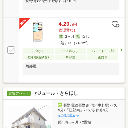
長野電鉄信州中野駅西口210ｍ
4.20
万円
管理費なし
2ヶ月
なし
2
1階 / 1K（24.5m
）
礼金なし
一人暮らし
バス・トイレ別
駐車場(近隣含)
角部屋
南向き
角部屋
セジュール・きらほし
賃貸アパート
長野電鉄長野線 信州中野駅 バス
9分/「江部南」バス停 停歩3分
その他の交通
築13年6ヶ月 / 2階建