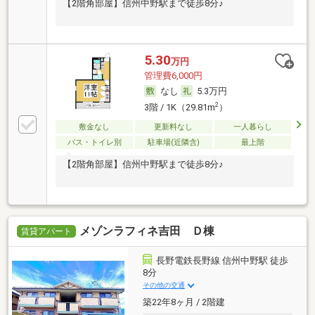
【2階角部屋】信州中野駅まで徒歩8分♪
5.30
万円
管理費6,000円
なし
5.3万円
2
3階 / 1K（29.81m
）
敷金なし
更新料なし
一人暮らし
バス・トイレ別
駐車場(近隣含)
最上階
【2階角部屋】信州中野駅まで徒歩8分♪
メゾンラフィネ吉田 Ｄ棟
賃貸アパート
長野電鉄長野線 信州中野駅 徒歩
8分
その他の交通
築22年8ヶ月 / 2階建