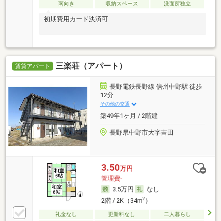
南向き
収納スペース
洗面所独立
初期費用カード決済可
三楽荘（アパート）
賃貸アパート
長野電鉄長野線 信州中野駅 徒歩
12分
その他の交通
築49年1ヶ月 / 2階建
長野県中野市大字吉田
3.50
万円
管理費-
3.5万円
なし
2
2階 / 2K（34m
）
礼金なし
更新料なし
二人暮らし