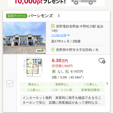
パーシモンズ Ｉ
賃貸アパート
長野電鉄長野線 中野松川駅 徒歩
14分
その他の交通
築27年3ヶ月 / 2階建
長野県中野市大字吉田柿ノ木
6.30
万円
管理費3,900円
なし
8.19万円
2
2階 / 1LDK（43.54m
）
敷金なし
更新料なし
一人暮らし
二人暮らし
バス・トイレ別
駐車場(近隣含)
インターネット無料 来客時に相手を確認できるモニ
ターホンで安心 近隣に商業施設があって便利な立地
です