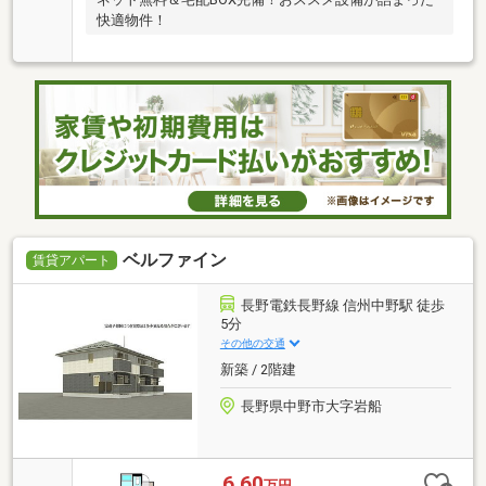
快適物件！
ベルファイン
賃貸アパート
長野電鉄長野線 信州中野駅 徒歩
5分
その他の交通
新築 / 2階建
長野県中野市大字岩船
6.60
万円