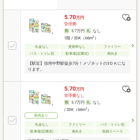
5.70
万円
管理費-
5.7万円
なし
2
1階 / 3DK（66m
）
礼金なし
更新料なし
ファミリー
バス・トイレ別
駐車場(近隣含)
南向き
【駅近】信州中野駅徒歩7分！メゾネットの3ＤＫにな
ります。
5.70
万円
管理費なし
5.7万円
なし
2
/ 3DK（66m
）
動画あり
礼金なし
ファミリー
バス・トイレ別
駐車場(近隣含)
南向き
収納スペース