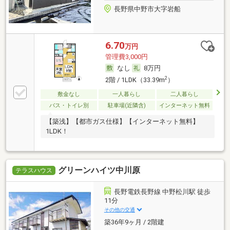
長野県中野市大字岩船
6.70
万円
管理費3,000円
なし
8万円
2
2階 / 1LDK（33.39m
）
敷金なし
一人暮らし
二人暮らし
バス・トイレ別
駐車場(近隣含)
インターネット無料
【築浅】【都市ガス仕様】【インターネット無料】
1LDK！
グリーンハイツ中川原
テラスハウス
長野電鉄長野線 中野松川駅 徒歩
11分
その他の交通
築36年9ヶ月 / 2階建