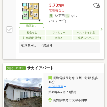
3.70
万円
管理費なし
7.4万円
なし
2
/ 3K（52m
）
動画あり
礼金なし
ファミリー
バス・トイレ別
駐車場(近隣含)
南向き
収納スペース
初期費用カード決済可
サカイアパート
賃貸一戸建て
長野電鉄長野線 信州中野駅 徒歩
15分
その他の交通
築49年6ヶ月 / 1階建
長野県中野市大字小田中