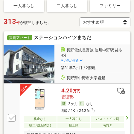
一人暮らし
二人暮らし
ファミリー
313
件
が該当しました。
ステーションハイツまちだ
賃貸アパート
長野電鉄長野線 信州中野駅 徒歩
4分
その他の交通
築31年7ヶ月 / 2階建
長野県中野市大字岩船
4.20
万円
管理費-
2ヶ月
なし
2
2階 / 1K（24.24m
）
礼金なし
一人暮らし
バス・トイレ別
駐車場(近隣含)
最上階
南向き