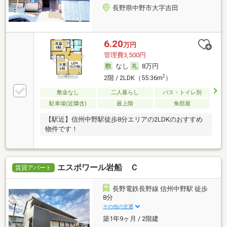
長野県中野市大字吉田
6.20
万円
管理費3,500円
なし
8万円
2
2階 / 2LDK（55.36m
）
敷金なし
二人暮らし
バス・トイレ別
駐車場(近隣含)
最上階
角部屋
【駅近】信州中野駅徒歩8分エリアの2LDKのおすすめ
物件です！
エスポワール岩船 Ｃ
賃貸アパート
長野電鉄長野線 信州中野駅 徒歩
8分
その他の交通
築1年9ヶ月 / 2階建