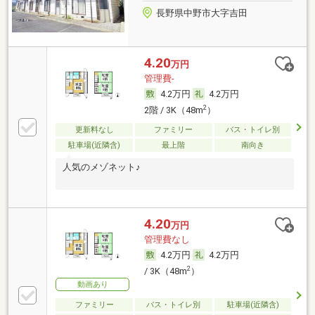
長野県中野市大字吉田
4.20
万円
管理費-
4.2万円
4.2万円
2
2階 / 3K（48m
）
更新料なし
ファミリー
バス・トイレ別
駐車場(近隣含)
最上階
南向き
人気のメゾネット♪
4.20
万円
管理費なし
4.2万円
4.2万円
2
/ 3K（48m
）
動画あり
ファミリー
バス・トイレ別
駐車場(近隣含)