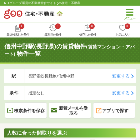
NTTグループ運営の不動産総合サイト goo住宅・不動産
1
0
0
0
最近検索した条件
最近見た物件
保存した条件
お気に入り
信州中野駅(長野県)の賃貸物件
(賃貸マンション・アパ
物件一覧
ート)
駅
変更する
長野電鉄長野線/信州中野
条件
変更する
指定なし
新着メールを受
検索条件を保存
アプリで探す
取る
人数に合った間取りを選ぶ