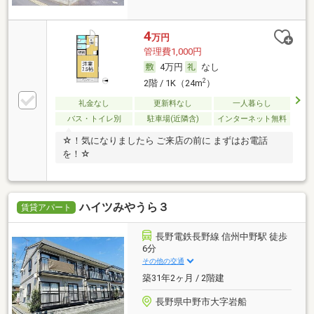
4
万円
管理費1,000円
4万円
なし
2
2階 / 1K（24m
）
礼金なし
更新料なし
一人暮らし
バス・トイレ別
駐車場(近隣含)
インターネット無料
☆！気になりましたら ご来店の前に まずはお電話
を！☆
ハイツみやうら３
賃貸アパート
長野電鉄長野線 信州中野駅 徒歩
6分
その他の交通
築31年2ヶ月 / 2階建
長野県中野市大字岩船