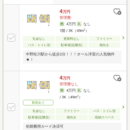
4
万円
管理費-
4万円
なし
2
1階 / 3K（49m
）
礼金なし
更新料なし
ファミリー
バス・トイレ別
駐車場(近隣含)
南向き
中野松川駅から徒歩2分！！！オール洋室の人気物件
★！
4
万円
管理費なし
4万円
なし
2
/ 3K（49m
）
動画あり
礼金なし
ファミリー
バス・トイレ別
駐車場(近隣含)
南向き
収納スペース
初期費用カード決済可