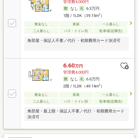
管理費4,000円
なし
6.3万円
2
1階 / 1LDK（39.15m
）
敷金なし
新築
一人暮らし
二人暮らし
バス・トイレ別
駐車場(近隣含)
角部屋・保証人不要／代行 ・初期費用カード決済可
6.60
万円
管理費4,000円
なし
6.6万円
2
2階 / 1LDK（49.14m
）
敷金なし
新築
一人暮らし
二人暮らし
バス・トイレ別
駐車場(近隣含)
角部屋・最上階・保証人不要／代行 ・初期費用カード
決済可