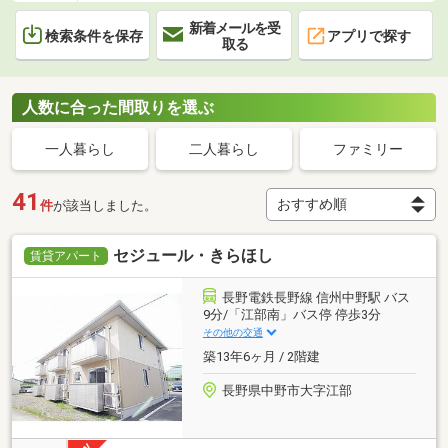
新着メールを受
検索条件を保存
アプリで探す
取る
人数に合った間取りを選ぶ
一人暮らし
二人暮らし
ファミリー
41
件
が該当しました。
セジュール・きらほし
賃貸アパート
長野電鉄長野線 信州中野駅 バス
9分/「江部南」バス停 停歩3分
その他の交通
築13年6ヶ月 / 2階建
長野県中野市大字江部