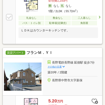
管理費2,200円
なし
なし
2
1階 / 2LDK（55.72m
）
礼金なし
敷金なし
二人暮らし
バス・トイレ別
駐車場(近隣含)
角部屋
ＬＤＫはカウンターキッチンです。
フランＭ．ＹＩ
賃貸アパート
長野電鉄長野線 延徳駅 徒歩7分
その他の交通
築20年 / 2階建
長野県中野市大字新保
5.20
万円