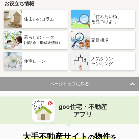
お役立ち情報
「住みたい街」
住まいのコラム
を見つけよう
暮らしのデータ
家賃相場
(補助金・助成金情報)
人気タウン
住宅ローン
ランキング
ページトップに戻る
goo住宅・不動産
アプリ
大手不動産サイト
物件
の
を