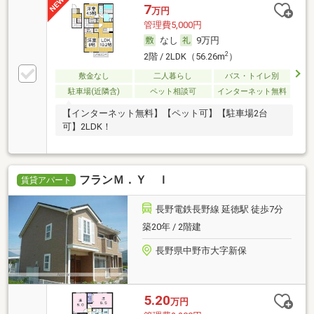
7
万円
管理費5,000円
なし
9万円
2
2階 / 2LDK（56.26m
）
敷金なし
二人暮らし
バス・トイレ別
駐車場(近隣含)
ペット相談可
インターネット無料
【インターネット無料】【ペット可】【駐車場2台
可】2LDK！
フランＭ．Ｙ Ｉ
賃貸アパート
長野電鉄長野線 延徳駅 徒歩7分
築20年 / 2階建
長野県中野市大字新保
5.20
万円