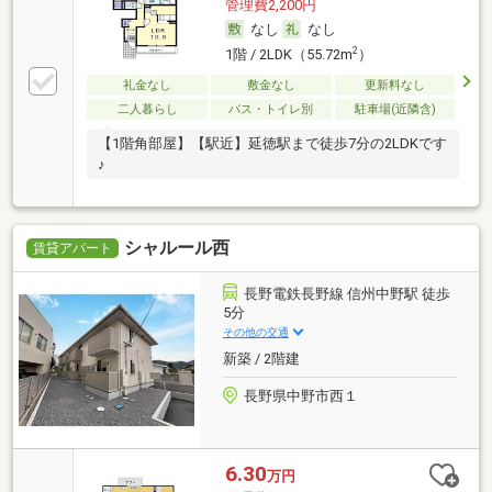
管理費2,200円
なし
なし
2
1階 / 2LDK（55.72m
）
礼金なし
敷金なし
更新料なし
二人暮らし
バス・トイレ別
駐車場(近隣含)
【1階角部屋】【駅近】延徳駅まで徒歩7分の2LDKです
♪
シャルール西
賃貸アパート
長野電鉄長野線 信州中野駅 徒歩
5分
その他の交通
新築 / 2階建
長野県中野市西１
6.30
万円