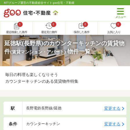
NTTグループ運営の不動産総合サイト goo住宅・不動産
1
0
0
0
最近検索した条件
最近見た物件
保存した条件
お気に入り
延徳駅(長野県)のカウンターキッチンの賃貸物
件
物件一覧
(賃貸マンション・アパート)
毎日の料理も楽しくなりそう
カウンターキッチンのある賃貸物件特集
駅
変更する
長野電鉄長野線/延徳
条件
変更する
カウンターキッチン