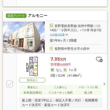
アルモニー
賃貸アパート
長野電鉄長野線 信州中野駅 バス
14分/「小田中入口」バス停 停歩7分
その他の交通
築1年8ヶ月 / 2階建
長野県中野市大字小田中
7.35
万円
管理費4,600円
なし
1ヶ月
2
2階 / 2LDK（61.88m
）
動画あり
敷金なし
二人暮らし
バス・トイレ別
駐車場(近隣含)
インターネット無料
最上階
最上階・浴室1坪以上・保証人不要／代行 ・初期費用
カード決済可・家賃カード決済可