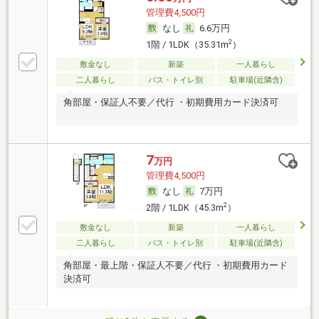
管理費4,500円
なし
6.6万円
2
1階 / 1LDK（35.31m
）
敷金なし
新築
一人暮らし
二人暮らし
バス・トイレ別
駐車場(近隣含)
角部屋・保証人不要／代行 ・初期費用カード決済可
7
万円
管理費4,500円
なし
7万円
2
2階 / 1LDK（45.3m
）
敷金なし
新築
一人暮らし
二人暮らし
バス・トイレ別
駐車場(近隣含)
角部屋・最上階・保証人不要／代行 ・初期費用カード
決済可