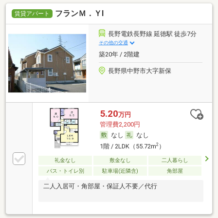
フランＭ．ＹⅠ
賃貸アパート
長野電鉄長野線 延徳駅 徒歩7分
その他の交通
築20年 / 2階建
長野県中野市大字新保
5.20
万円
管理費2,200円
なし
なし
2
1階 / 2LDK（55.72m
）
礼金なし
敷金なし
二人暮らし
バス・トイレ別
駐車場(近隣含)
角部屋
二人入居可・角部屋・保証人不要／代行