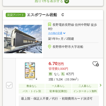
残り1件を表示する
エスポワール岩船 Ｃ
賃貸アパート
長野電鉄長野線 信州中野駅 徒歩
8分
その他の交通
築1年9ヶ月 / 2階建
長野県中野市大字岩船
6.70
万円
管理費3,000円
なし
8万円
2
2階 / 1LDK（33.39m
）
敷金なし
一人暮らし
二人暮らし
バス・トイレ別
駐車場(近隣含)
インターネット無料
最上階・保証人不要／代行 ・初期費用カード決済可