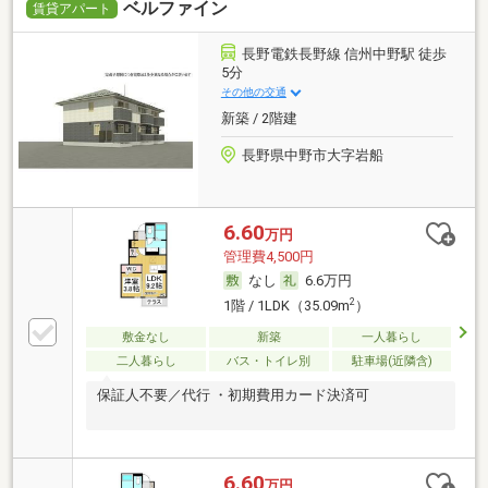
ベルファイン
賃貸アパート
長野電鉄長野線 信州中野駅 徒歩
5分
その他の交通
新築 / 2階建
長野県中野市大字岩船
6.60
万円
管理費4,500円
なし
6.6万円
2
1階 / 1LDK（35.09m
）
敷金なし
新築
一人暮らし
二人暮らし
バス・トイレ別
駐車場(近隣含)
保証人不要／代行 ・初期費用カード決済可
6.60
万円