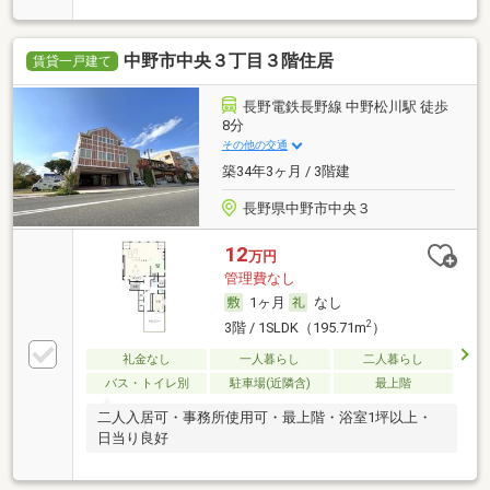
中野市中央３丁目３階住居
賃貸一戸建て
長野電鉄長野線 中野松川駅 徒歩
8分
その他の交通
築34年3ヶ月 / 3階建
長野県中野市中央３
12
万円
管理費なし
1ヶ月
なし
2
3階 / 1SLDK（195.71m
）
礼金なし
一人暮らし
二人暮らし
バス・トイレ別
駐車場(近隣含)
最上階
二人入居可・事務所使用可・最上階・浴室1坪以上・
日当り良好