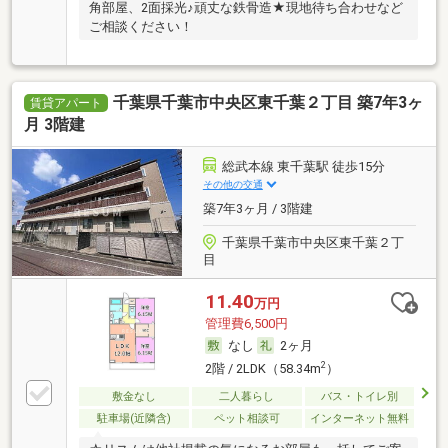
角部屋、2面採光♪頑丈な鉄骨造★現地待ち合わせなど
ご相談ください！
千葉県千葉市中央区東千葉２丁目 築7年3ヶ
賃貸アパート
月 3階建
総武本線 東千葉駅 徒歩15分
その他の交通
築7年3ヶ月 / 3階建
千葉県千葉市中央区東千葉２丁
目
11.40
万円
管理費6,500円
なし
2ヶ月
2
2階 / 2LDK（58.34m
）
敷金なし
二人暮らし
バス・トイレ別
駐車場(近隣含)
ペット相談可
インターネット無料