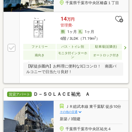
千葉県千葉市中央区椿森１丁目
14
万円
管理費-
1ヶ月
1ヶ月
2
6階 / 3LDK（71.19m
）
ファミリー
バス・トイレ別
駐車場(近隣含)
モニタ付インターホ
南向き
オートロック付き
ン
【駅徒歩圏内】お料理に便利な3口コンロ！ 南面バ
ルコニーで日当たり良好！
Ｄ－ＳＯＬＡＣＥ祐光 Ａ
賃貸アパート
ＪＲ総武本線 東千葉駅 徒歩10分
その他の交通
新築 / 3階建
千葉県千葉市中央区祐光４