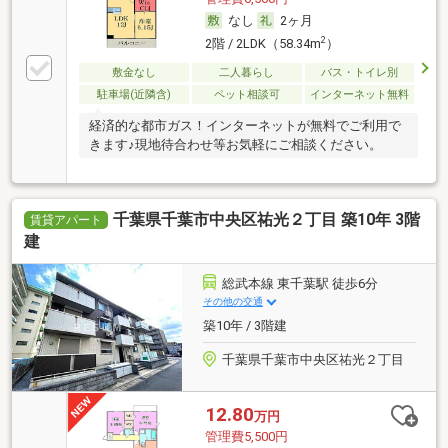
なし
2ヶ月
2
2階 / 2LDK（58.34m
）
敷金なし
二人暮らし
バス・トイレ別
駐車場(近隣含)
ペット相談可
インターネット無料
経済的な都市ガス！インターネットが無料でご利用で
きます♪現地待合わせ等お気軽にご相談ください。
千葉県千葉市中央区祐光２丁目 築10年 3階
賃貸アパート
建
総武本線 東千葉駅 徒歩6分
その他の交通
築10年 / 3階建
千葉県千葉市中央区祐光２丁目
12.80
万円
管理費5,500円