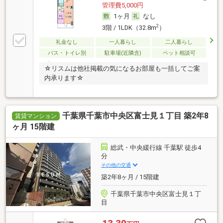
管理費5,000円
1ヶ月
なし
2
3階 / 1LDK（32.8m
）
礼金なし
一人暮らし
二人暮らし
バス・トイレ別
駐車場(近隣含)
ペット相談可
☆リスムは他社掲載の気になるお部屋も一括してご案
内承ります☆
千葉県千葉市中央区富士見１丁目 築2年8
賃貸マンション
ヶ月 15階建
総武・中央緩行線 千葉駅 徒歩4
分
その他の交通
築2年8ヶ月 / 15階建
千葉県千葉市中央区富士見１丁
目