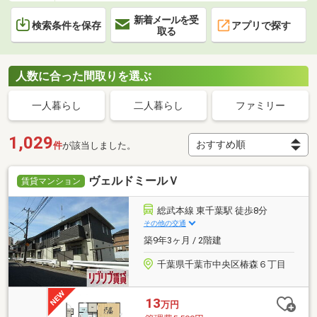
新着メールを受
検索条件を保存
アプリで探す
取る
人数に合った間取りを選ぶ
一人暮らし
二人暮らし
ファミリー
1,029
件
が該当しました。
ヴェルドミールＶ
賃貸マンション
総武本線 東千葉駅 徒歩8分
その他の交通
築9年3ヶ月 / 2階建
千葉県千葉市中央区椿森６丁目
13
万円