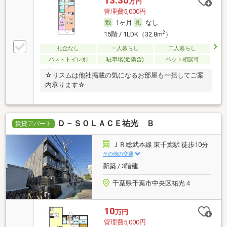
13.30
万円
管理費5,000円
1ヶ月
なし
2
15階 / 1LDK（32.8m
）
礼金なし
一人暮らし
二人暮らし
バス・トイレ別
駐車場(近隣含)
ペット相談可
☆リスムは他社掲載の気になるお部屋も一括してご案
内承ります☆
Ｄ－ＳＯＬＡＣＥ祐光 Ｂ
賃貸アパート
ＪＲ総武本線 東千葉駅 徒歩10分
その他の交通
新築 / 3階建
千葉県千葉市中央区祐光４
10
万円
管理費5,000円