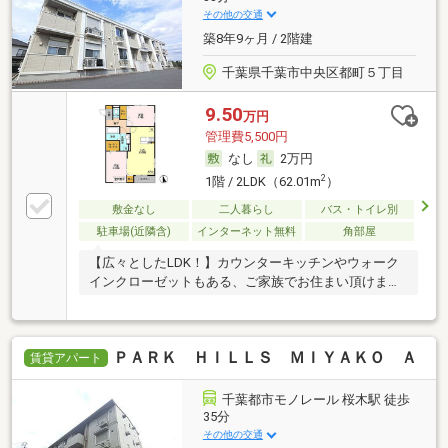
その他の交通
築8年9ヶ月 / 2階建
千葉県千葉市中央区都町５丁目
9.50
万円
管理費5,500円
なし
2万円
2
1階 / 2LDK（62.01m
）
敷金なし
二人暮らし
バス・トイレ別
駐車場(近隣含)
インターネット無料
角部屋
【広々としたLDK！】カウンターキッチンやウォーク
インクローゼットもある、ご家族でお住まい頂けます
♪
ＰＡＲＫ ＨＩＬＬＳ ＭＩＹＡＫＯ Ａ
賃貸アパート
千葉都市モノレール 桜木駅 徒歩
35分
その他の交通