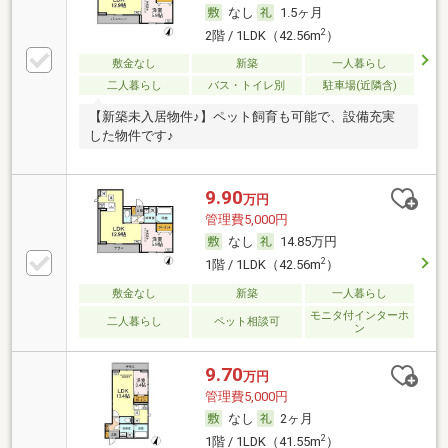
なし
1.5ヶ月
2
2階 / 1LDK（42.56m
）
敷金なし
新築
一人暮らし
二人暮らし
バス・トイレ別
駐車場(近隣含)
【新築未入居物件♪】ペット飼育も可能で、設備充実
した物件です♪
9.90
万円
管理費5,000円
なし
14.85万円
2
1階 / 1LDK（42.56m
）
敷金なし
新築
一人暮らし
モニタ付インターホ
二人暮らし
ペット相談可
ン
9.70
万円
管理費5,000円
なし
2ヶ月
2
1階 / 1LDK（41.55m
）