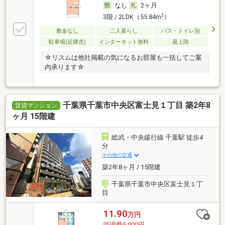
なし
2ヶ月
2
3階 / 2LDK（55.84m
）
敷金なし
二人暮らし
バス・トイレ別
駐車場(近隣含)
インターネット無料
最上階
☆リスムは他社掲載の気になるお部屋も一括してご案
内承ります☆
千葉県千葉市中央区富士見１丁目 築2年8
賃貸マンション
ヶ月 15階建
総武・中央緩行線 千葉駅 徒歩4
分
その他の交通
築2年8ヶ月 / 15階建
千葉県千葉市中央区富士見１丁
目
11.90
万円
管理費5,000円