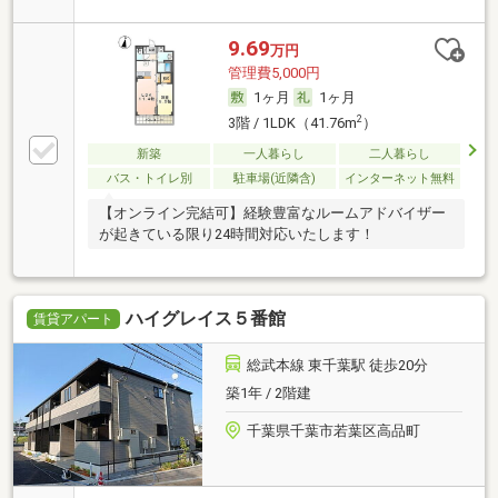
9.69
万円
管理費5,000円
1ヶ月
1ヶ月
2
3階 / 1LDK（41.76m
）
新築
一人暮らし
二人暮らし
バス・トイレ別
駐車場(近隣含)
インターネット無料
【オンライン完結可】経験豊富なルームアドバイザー
が起きている限り24時間対応いたします！
ハイグレイス５番館
賃貸アパート
総武本線 東千葉駅 徒歩20分
築1年 / 2階建
千葉県千葉市若葉区高品町