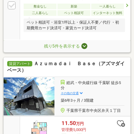
敷金なし
新築
一人暮らし
二人暮らし
ペット相談可
インターネット無料
ペット相談可・浴室1坪以上・保証人不要／代行 ・初
期費用カード決済可・家賃カード決済可
残り5件を表示する
Ａｚｕｍａｄａｉ Ｂａｓｅ（アズマダイ
賃貸アパート
ベース）
総武・中央緩行線 千葉駅 徒歩5
分
その他の交通
築6年3ヶ月 / 3階建
千葉県千葉市中央区弁天１丁目
11.50
万円
管理費5,000円