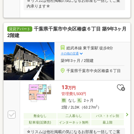
☆リスムは他社掲載の気になるお部屋も一括してご案
内承ります☆
千葉県千葉市中央区椿森６丁目 築9年3ヶ月
賃貸アパート
2階建
総武本線 東千葉駅 徒歩8分
その他の交通
築9年3ヶ月 / 2階建
千葉県千葉市中央区椿森６丁目
13
万円
管理費5,500円
なし
2ヶ月
2
2階 / 2LDK（63.27m
）
敷金なし
二人暮らし
バス・トイレ別
駐車場(近隣含)
インターネット無料
最上階
☆リスムは他社掲載の気になるお部屋も一括してご案