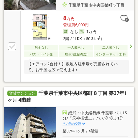
千葉県千葉市中央区都町５丁目
8
万円
管理費6,000円
なし
1万円
2
2階 / 1LDK（50.34m
）
敷金なし
一人暮らし
二人暮らし
バス・トイレ別
駐車場(近隣含)
インターネット無料
【エアコン2台付！】敷地内駐車場が完備されてい
て、お部屋も広々使えます♪
千葉県千葉市中央区都町８丁目 築37年1
賃貸マンション
ヶ月 4階建
総武・中央緩行線 千葉駅 バス15
分/「天神橋坂上」バス停 停歩1分
その他の交通
築37年1ヶ月 / 4階建