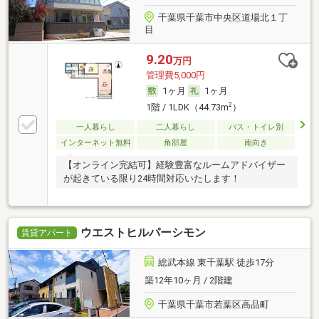
千葉県千葉市中央区道場北１丁
目
9.20
万円
管理費5,000円
1ヶ月
1ヶ月
2
1階 / 1LDK（44.73m
）
一人暮らし
二人暮らし
バス・トイレ別
インターネット無料
角部屋
南向き
【オンライン完結可】経験豊富なルームアドバイザー
が起きている限り24時間対応いたします！
ウエストヒルパーシモン
賃貸アパート
総武本線 東千葉駅 徒歩17分
築12年10ヶ月 / 2階建
千葉県千葉市若葉区高品町