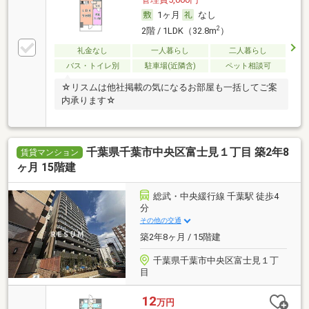
1ヶ月
なし
2
2階 / 1LDK（32.8m
）
礼金なし
一人暮らし
二人暮らし
バス・トイレ別
駐車場(近隣含)
ペット相談可
☆リスムは他社掲載の気になるお部屋も一括してご案
内承ります☆
千葉県千葉市中央区富士見１丁目 築2年8
賃貸マンション
ヶ月 15階建
総武・中央緩行線 千葉駅 徒歩4
分
その他の交通
築2年8ヶ月 / 15階建
千葉県千葉市中央区富士見１丁
目
12
万円