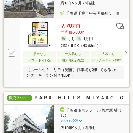
築10年9ヶ月 / 3階建
千葉県千葉市中央区都町５丁目
7.70
万円
管理費6,000円
なし
1万円
2
2階 / 1LDK（40.68m
）
敷金なし
一人暮らし
二人暮らし
バス・トイレ別
駐車場(近隣含)
インターネット無料
【ホームセキュリティ完備】駐車場も利用できるカウ
ンターキッチン付き1LDK！
ＰＡＲＫ ＨＩＬＬＳ ＭＩＹＡＫＯ Ｇ
賃貸アパート
千葉都市モノレール 桜木駅 徒歩
35分
その他の交通
築10年9ヶ月 / 3階建