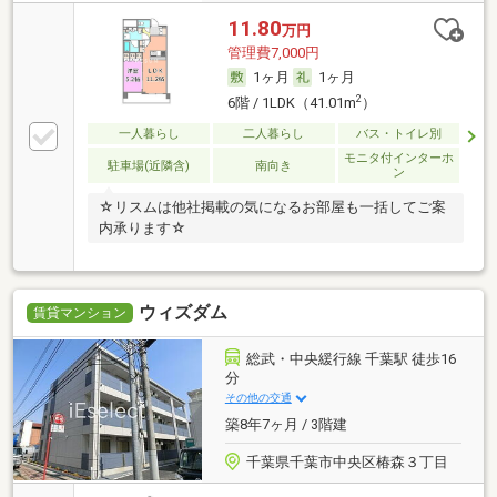
11.80
万円
管理費7,000円
1ヶ月
1ヶ月
2
6階 / 1LDK（41.01m
）
一人暮らし
二人暮らし
バス・トイレ別
モニタ付インターホ
駐車場(近隣含)
南向き
ン
☆リスムは他社掲載の気になるお部屋も一括してご案
内承ります☆
ウィズダム
賃貸マンション
総武・中央緩行線 千葉駅 徒歩16
分
その他の交通
築8年7ヶ月 / 3階建
千葉県千葉市中央区椿森３丁目