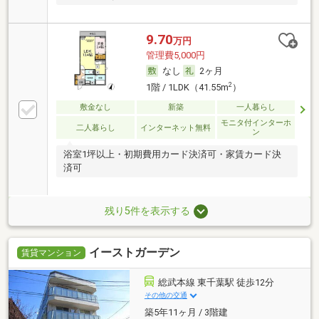
9.70
万円
管理費5,000円
なし
2ヶ月
2
1階 / 1LDK（41.55m
）
敷金なし
新築
一人暮らし
モニタ付インターホ
二人暮らし
インターネット無料
ン
浴室1坪以上・初期費用カード決済可・家賃カード決
済可
残り5件を表示する
イーストガーデン
賃貸マンション
総武本線 東千葉駅 徒歩12分
その他の交通
築5年11ヶ月 / 3階建