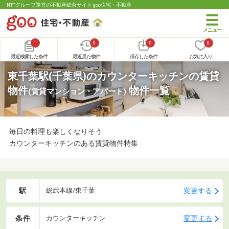
NTTグループ運営の不動産総合サイト goo住宅・不動産
1
0
0
0
最近検索した条件
最近見た物件
保存した条件
お気に入り
東千葉駅(千葉県)のカウンターキッチンの賃貸
物件
物件一覧
(賃貸マンション・アパート)
毎日の料理も楽しくなりそう
カウンターキッチンのある賃貸物件特集
駅
変更する
総武本線/東千葉
条件
変更する
カウンターキッチン