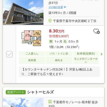
歩31分
その他の交通
築13年3ヶ月 / 2階建
千葉県千葉市中央区都町２丁目
8.30
万円
管理費5,000円
1ヶ月
0.5ヶ月
2
1階 / 2LDK（53.25m
）
二人暮らし
バス・トイレ別
駐車場(近隣含)
モニタ付インターホ
角部屋
南向き
ン
【カウンターキッチン付2LDK！】洋室も6帖以上あ
り、ご家族でも広々使えます♪
シャトーヒルズ
賃貸アパート
千葉都市モノレール 桜木駅 徒歩
33分