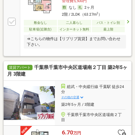
管理費5,500円
なし
2ヶ月
2
2階 / 2LDK（63.27m
）
敷金なし
二人暮らし
バス・トイレ別
駐車場(近隣含)
インターネット無料
最上階
⇒こちらの物件は【リブリブ賃貸】までお問い合わせ
下さい。
千葉県千葉市中央区道場南２丁目 築2年5ヶ
賃貸アパート
月 3階建
総武・中央緩行線 千葉駅 徒歩24
分
その他の交通
築2年5ヶ月 / 3階建
千葉県千葉市中央区道場南２丁
目
6.70
万円