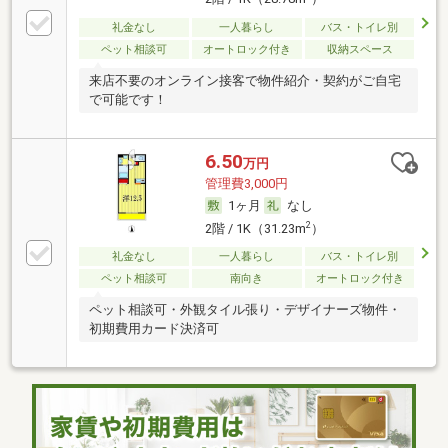
礼金なし
一人暮らし
バス・トイレ別
ペット相談可
オートロック付き
収納スペース
来店不要のオンライン接客で物件紹介・契約がご自宅
で可能です！
6.50
万円
管理費3,000円
1ヶ月
なし
2
2階 / 1K（31.23m
）
礼金なし
一人暮らし
バス・トイレ別
ペット相談可
南向き
オートロック付き
ペット相談可・外観タイル張り・デザイナーズ物件・
初期費用カード決済可