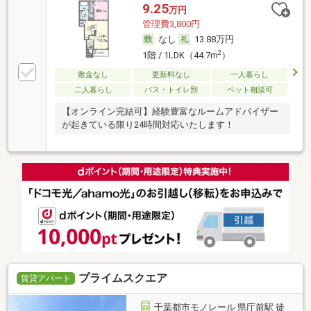
9.25
万円
管理費3,800円
なし
13.88万円
2
1階 / 1LDK（44.7m
）
敷金なし
更新料なし
一人暮らし
二人暮らし
バス・トイレ別
ペット相談可
【オンライン完結可】経験豊富なルームアドバイザー
が起きている限り24時間対応いたします！
プライムスクエア
賃貸アパート
千葉都市モノレール 県庁前駅 徒