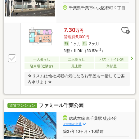
千葉県千葉市中央区都町２丁目
7.30
万円
管理費5,000円
1ヶ月
2ヶ月
2
3階 / 1LDK（33.52m
）
一人暮らし
二人暮らし
バス・トイレ別
駐車場(近隣含)
最上階
角部屋
☆リスムは他社掲載の気になるお部屋も一括してご案
内承ります☆
ファミール千葉公園
賃貸マンション
総武本線 東千葉駅 徒歩4分
その他の交通
築27年10ヶ月 / 10階建