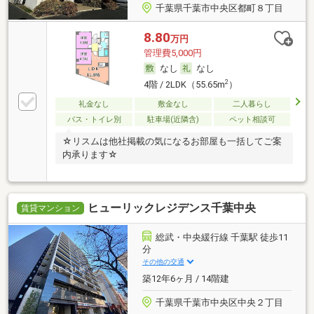
千葉県千葉市中央区都町８丁目
8.80
万円
管理費5,000円
なし
なし
2
4階 / 2LDK（55.65m
）
礼金なし
敷金なし
二人暮らし
バス・トイレ別
駐車場(近隣含)
ペット相談可
☆リスムは他社掲載の気になるお部屋も一括してご案
内承ります☆
ヒューリックレジデンス千葉中央
賃貸マンション
総武・中央緩行線 千葉駅 徒歩11
分
その他の交通
築12年6ヶ月 / 14階建
千葉県千葉市中央区中央２丁目