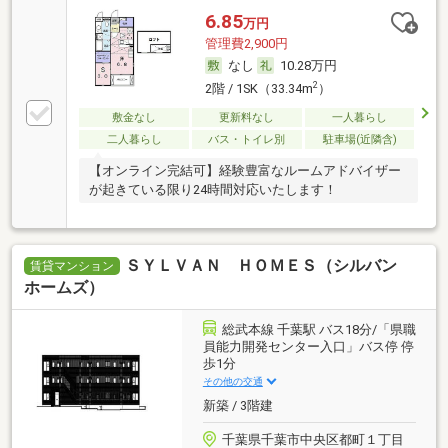
6.85
万円
管理費2,900円
なし
10.28万円
2
2階 / 1SK（33.34m
）
敷金なし
更新料なし
一人暮らし
二人暮らし
バス・トイレ別
駐車場(近隣含)
【オンライン完結可】経験豊富なルームアドバイザー
が起きている限り24時間対応いたします！
ＳＹＬＶＡＮ ＨＯＭＥＳ（シルバン
賃貸マンション
ホームズ）
総武本線 千葉駅 バス18分/「県職
員能力開発センター入口」バス停 停
歩1分
その他の交通
新築 / 3階建
千葉県千葉市中央区都町１丁目