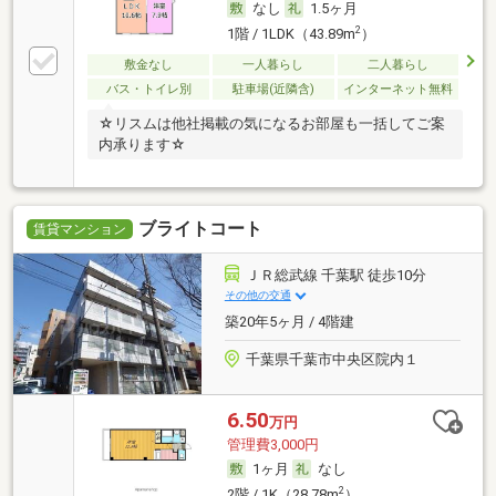
なし
1.5ヶ月
2
1階 / 1LDK（43.89m
）
敷金なし
一人暮らし
二人暮らし
バス・トイレ別
駐車場(近隣含)
インターネット無料
☆リスムは他社掲載の気になるお部屋も一括してご案
内承ります☆
ブライトコート
賃貸マンション
ＪＲ総武線 千葉駅 徒歩10分
その他の交通
築20年5ヶ月 / 4階建
千葉県千葉市中央区院内１
6.50
万円
管理費3,000円
1ヶ月
なし
2
2階 / 1K（28.78m
）