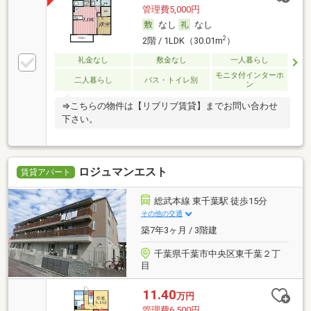
管理費5,000円
なし
なし
2
2階 / 1LDK（30.01m
）
礼金なし
敷金なし
一人暮らし
モニタ付インターホ
二人暮らし
バス・トイレ別
ン
⇒こちらの物件は【リブリブ賃貸】までお問い合わせ
下さい。
ロジュマンエスト
賃貸アパート
総武本線 東千葉駅 徒歩15分
その他の交通
築7年3ヶ月 / 3階建
千葉県千葉市中央区東千葉２丁
目
11.40
万円
管理費6,500円