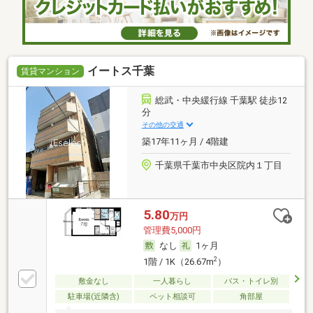
イートス千葉
賃貸マンション
総武・中央緩行線 千葉駅 徒歩12
分
その他の交通
築17年11ヶ月 / 4階建
千葉県千葉市中央区院内１丁目
5.80
万円
管理費5,000円
なし
1ヶ月
2
1階 / 1K（26.67m
）
敷金なし
一人暮らし
バス・トイレ別
駐車場(近隣含)
ペット相談可
角部屋