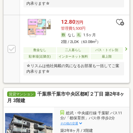
内承ります☆
12.80
万円
管理費5,500円
なし
1.5ヶ月
2
2階 / 2LDK（63.08m
）
敷金なし
二人暮らし
バス・トイレ別
駐車場(近隣含)
インターネット無料
最上階
☆リスムは他社掲載の気になるお部屋も一括してご案
内承ります☆
千葉県千葉市中央区都町２丁目 築2年8ヶ
賃貸マンション
月 3階建
総武・中央緩行線 千葉駅 バス11
分/「都保育所」バス停 停歩2分
その他の交通
築2年8ヶ月 / 3階建